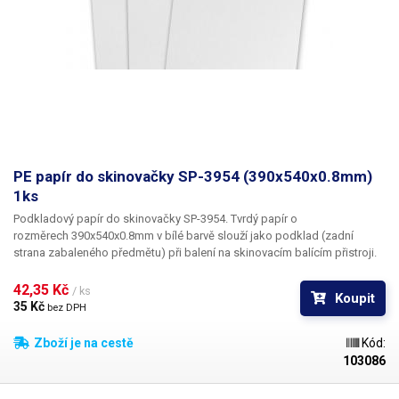
PE papír do skinovačky SP-3954 (390x540x0.8mm)
1ks
Podkladový papír do skinovačky SP-3954. Tvrdý papír o
rozměrech
390x540x0.8mm
v bílé barvě slouží jako podklad (zadní
strana zabaleného předmětu) při balení na skinovacím balícím přistroji.
Papír polečně s Plochou LDPE fólii vytvoří obal výrobku s profesionálním
vzhledem.
Papír je z jedné strany opatřen vrstvou PE, která zajištuje
42,35 Kč 
/ ks
Koupit
kvalitní zabalení a zvyšuje odolnost papírové vrstvy.
35 Kč 
bez DPH
Zboží je na cestě
Kód:
103086