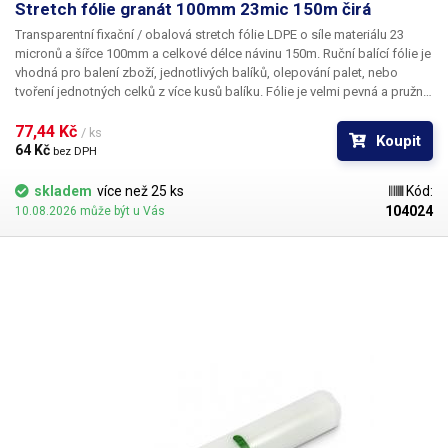
Stretch fólie granát 100mm 23mic 150m čirá
Transparentní fixační / obalová stretch fólie LDPE o síle materiálu 23
micronů a šířce 100mm a celkové délce návinu 150m.
Ruční balící fólie je
vhodná pro balení zboží, jednotlivých balíků, olepování palet, nebo
tvoření jednotných celků z více kusů balíku. Fólie je velmi pevná a pružná,
velmi těžko se dá roztrhnout, avšak pro pohodlné rozdělání balíků stačí
fólii rozříznout lámacím nožem či nůžkami. Fólie je výborná také pro
77,44 Kč 
/ ks
Koupit
balení nejrůznějších dílů, materiálů a zboží při skladování a převozu,
64 Kč 
bez DPH
obalením výrobku do fólie zabráníte jeho poškrábání. Například kovové,
hliníkové díly, sklo, dřevo, plasty apod.
skladem
více než 25 ks
Kód:
104024
10.08.2026 může být u Vás