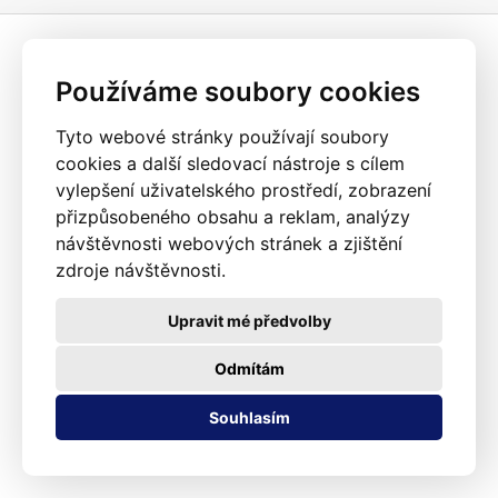
další předměty (čaj, káva, bylinky, drobné zboží, díly, numismatika,...)
Tloušťka fólie 210um je měřena v místě sváru.
Dbejte prosím na to, aby
byla délka svařovacích čelistí vaší vakuovačky, svářečky vždy delší
alespoň o 0,5cm, než je délka svařovací fólie.
Používáme soubory cookies
Tyto webové stránky používají soubory
cookies a další sledovací nástroje s cílem
vylepšení uživatelského prostředí, zobrazení
přizpůsobeného obsahu a reklam, analýzy
návštěvnosti webových stránek a zjištění
zdroje návštěvnosti.
Upravit mé předvolby
Odmítám
Souhlasím