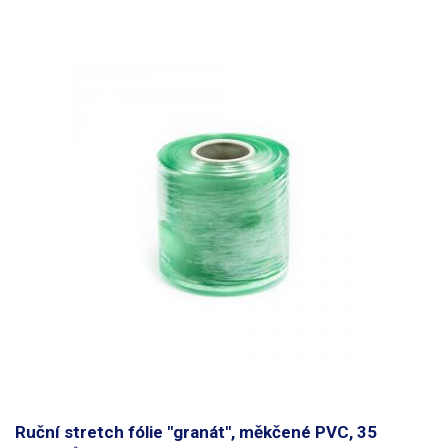
naší nabídky.
Balení:
jedna role - cca 200m
Ruční stretch fólie "granát", měkčené PVC, 35