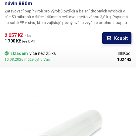
návin 880m
Zatavovací papír v roli pro výrobů pytlíků a balení drobných výrobků
o
síle
50 mikronů
o
šířce 160mm
s celkovou netto váhou 3,8 kg. Papír má
na sobě PE vrstvu, která zajištujě pevný svár a zvyšuje odolnost papíru.
Je vhodný pro balení jak na automatických dávkovacích strojích, které si
obal samy vytvářejí - určeno pro balící stroj s dávkovačem sypkých
2 057 Kč 
/ ks
Koupit
směsí do 99g, nebo pro manuální
1 700 Kč 
bez DPH
balení pomocí pákové, kleštově nebo kontinuální svářečky.
skladem
více než 25 ks
Kód:
102443
10.08.2026 může být u Vás