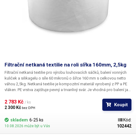
Filtrační netkaná textilie na roli sířka 160mm, 2,5kg
Filtrační netkaná textilie
pro výrobu louhovacích sáčků, balení vonných
kuliček a silikagelu
o síle 60 mikronů o šířce 160 mm s celkovou netto
váhou 2,5kg. Netkaná textilie je kompozitní materiál vyrobený z PP a PE
vláken. PE vrstva zajištuje pevný a trvanlivý svár. Je
vhodná pro balení jak
na automatických dávkovacích strojích
, které si obal samy vytvářejí -
určeno pro balící stroj s dávkovačem sypkých směsí do 99g,
2 783 Kč 
nebo pro
/ ks
Koupit
manuální balení
pomocí pákové, klešťově nebo kontinuální svářečky.
2 300 Kč 
bez DPH
Netkaná textilie je
propustná a odolná vůči vodě a teplotám od -40°C do
120°C
a je vhodná na výrobu
louhovacích sáčku s čajem, kávových filtrů,
skladem
6-25 ks
Kód:
sáčku s bylinkami či kořením, výrobu vonných sáčku nebo vysoušecích
102442
10.08.2026 může být u Vás
silikagel pytlíků
. Textilii
lze svařovat nebo sešívat.
Běžně se používá se ve
zdravotnictví a potravinářství.