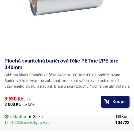
Plochá svařitelná bariérová fólie PETmet/PE šíře
340mm
Stříbrná hladká bariérová fólie 340mm - PETmet/PE o tloušťce 82µm
Bariérové fólie výborně zabraňují pronikání světla a vlhkosti dovnitř
uzavřeného obalu, a naopak brání úniku vzduchu / ochranné atmosféry z
uzavřeného obalu. Díky těmto vlastnostem se fólie hodí pro balení
potravin, výrobků a materiálů, které jsou dlouhodobě uskladněny anebo
3 630 Kč 
/ ks
Koupit
jsou přepravovány na velké vzdálenosti. Uvnitř uzavřeného obalu vzniká
3 000 Kč 
bez DPH
stabilní mikroklima, které zpomaluje či zastavuje degradaci
uskladněných materiálů. Dle typu uskladňovaného materiálů je potřeba
skladem
6-25 ks
Kód:
obaly doplnit o vysoušedla, antikorozní přípravky či ochrannou
104723
10.08.2026 může být u Vás
atmosféru. Fólie je vhodná pro naše vertikální balící stroje s průměrem
kopyta 340mm ale lze jí svařit také pomocí jakékoliv pákové svářečky z