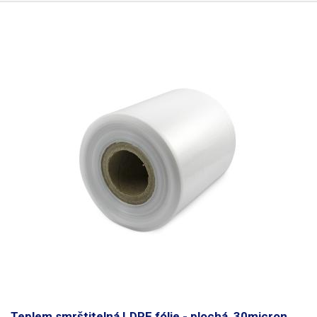
Teplem smrštitelná LDPE fólie - plochá, 30micron,