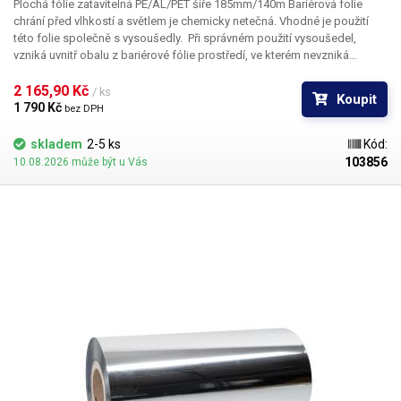
Plochá fólie zatavitelná PE/AL/PET šíře 185mm/140m
Bariérová folie
chrání před vlhkostí a světlem je chemicky netečná. Vhodné je použití
této folie společně s vysoušedly. Při správném použití vysoušedel,
vzniká uvnitř obalu z bariérové fólie prostředí, ve kterém nevzniká
koroze, oxidace či plísně. Fólie je vhodná pro balení jak potravin: suché
plody, čaje, káva tak i například pro balení elektroniky, součástek a dílů,
2 165,90 Kč 
/ ks
Koupit
které jsou náchylné na korozi nebo oxidaci. Fólie má potravinářský
1 790 Kč 
bez DPH
atest, není vhodná pro balení součástek náchylných na statický náboj.
Fólii lze použít v kombinaci s našim automatickým balícím strojem do
skladem
2-5 ks
Kód:
99g a lze ji také svařovat pomocí klešťové svářečky.
103856
10.08.2026 může být u Vás