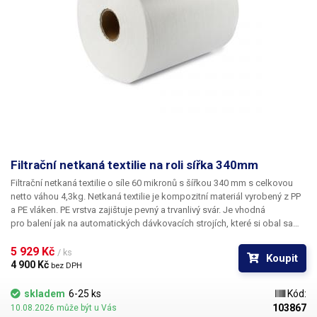
Filtrační netkaná textilie na roli sířka 340mm
Filtrační netkaná textilie o síle 60 mikronů s šířkou 340 mm s celkovou
netto váhou 4,3kg. Netkaná textilie je kompozitní materiál vyrobený z PP
a PE vláken. PE vrstva zajištuje pevný a trvanlivý svár. Je
vhodná
pro balení jak na automatických dávkovacích strojích
, které si obal samy
vytvářejí - textilie o šířce 340mm je standardně určena pro Vertikální
baličku s dávkovačem 10-800g ale lze jí použít také s jinými stroji v
5 929 Kč 
/ ks
Koupit
případě použití 340mm násypníku. Textilii je možné použít také
pro
4 900 Kč 
bez DPH
manuální balení
pomocí pákové, klešťově nebo kontinuální svářečky.
Netkaná textilie je
propustná a odolná vůči vodě a teplotám od -40°C do
skladem
6-25 ks
Kód:
120°C
a je vhodná na výrobu
louhovacích sáčku s čajem, kávových filtrů,
103867
10.08.2026 může být u Vás