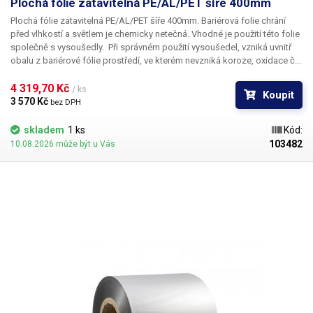
Plochá fólie zatavitelná PE/AL/PET šíře 400mm
Plochá fólie zatavitelná PE/AL/PET šíře 400mm.
Bariérová folie chrání
před vlhkostí a světlem je chemicky netečná. Vhodné je použití této folie
společně s vysoušedly. Při správném použití vysoušedel, vzniká uvnitř
obalu z bariérové fólie prostředí, ve kterém nevzniká koroze, oxidace či
plísně. Fólie je vhodná pro balení jak potravin: suché plody, čaje, káva
tak i například pro balení elektroniky, součástek a dílů, které jsou
4 319,70 Kč 
/ ks
Koupit
náchylné na korozi nebo oxidaci. Fólie má potravinářský atest, není
3 570 Kč 
bez DPH
vhodná pro balení součástek náchylných na statický náboj.
Fólii nelze
použít na balení v kombinaci s našimi automatickými baličkami.
skladem
1 ks
Kód:
Fólie PE/AL/PET výborně funguje například v kombinaci s pákovou
103482
10.08.2026 může být u Vás
svářečkou, nebo stroji, které si poradí s tužšími foliemi