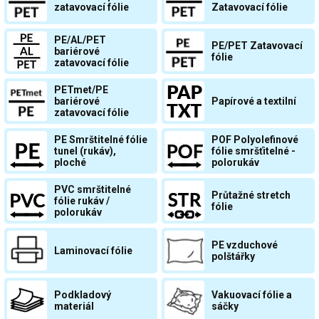
zatavovací fólie
Zatavovací fólie
PE/AL/PET
PE/PET Zatavovací
bariérové
fólie
zatavovací fólie
PETmet/PE
bariérové
Papírové a textilní
zatavovací fólie
PE Smrštitelné fólie
POF Polyolefinové
tunel (rukáv),
fólie smršťitelné -
ploché
polorukáv
PVC smrštitelné
Průtažné stretch
fólie rukáv /
fólie
polorukáv
PE vzduchové
Laminovací fólie
polštářky
Podkladový
Vakuovací fólie a
materiál
sáčky