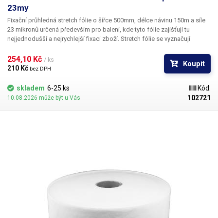
23my
Fixační průhledná stretch fólie o šířce 500mm, délce návinu 150m a síle
23 mikronů
určená především pro balení, kde tyto fólie zajišťují tu
nejjednodušší a nejrychlejší fixaci zboží. Stretch fólie se vyznačují
dokonalou pevností a pružností a jsou nejčastěji používaným materiálem
při balení zboží, jednotlivých krabic nebo k paletizaci. Fólie je
254,10 Kč 
/ ks
Koupit
mechanicky odolná, zabraňuje poškrábání produktů - například lesklé
210 Kč 
bez DPH
kovové plochy, sklo. Vhodná také na fixování krabic k sobě nebo balení
jednotlivého zboží. Nejidealnější prostředek pro balení palet (spolu s
skladem
6-25 ks
Kód:
páskováním). Ve více vrstvách poskytuje fólie důležitou ochranu proti
102721
10.08.2026 může být u Vás
mechanickému poškození. Stretch fólie není třeba svařovat ani lepit,
jednotlivé vrstvy k sobě samy přilnou a drží na svém místě.