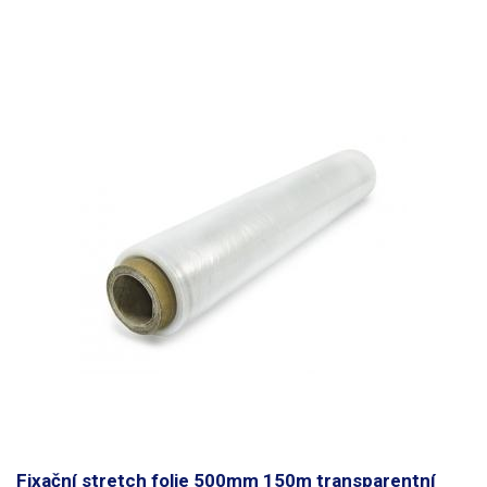
se nejčastěji používá pro balení obchodních zásilek z eshopů, kde není
vhodné, aby skrze fólii byl vidět obsah.
Fixační stretch folie 500mm 150m transparentní