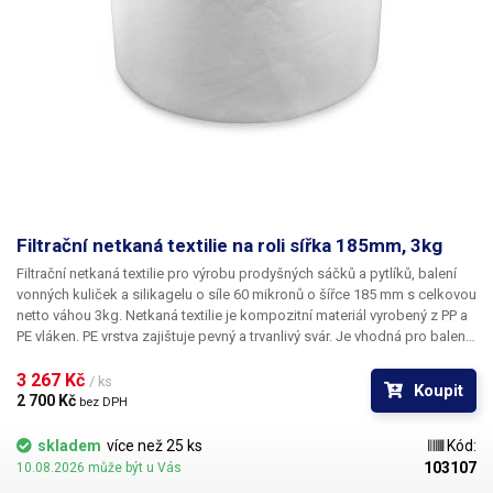
Filtrační netkaná textilie na roli sířka 185mm, 3kg
Filtrační netkaná textilie
pro výrobu prodyšných sáčků a pytlíků, balení
vonných kuliček a silikagelu
o síle 60 mikronů o šířce 185 mm s celkovou
netto váhou 3kg. Netkaná textilie je kompozitní materiál vyrobený z PP a
PE vláken. PE vrstva zajištuje pevný a trvanlivý svár. Je
vhodná pro balení
jak na automatických dávkovacích strojích
, které si obal samy vytvářejí -
určeno pro balící stroj s dávkovačem sypkých směsí do 99g,
3 267 Kč 
nebo pro
/ ks
Koupit
manuální balení
pomocí pákové, klešťově nebo kontinuální svářečky.
2 700 Kč 
bez DPH
Netkaná textilie je
propustná / prodyšná a odolná vůči vodě a teplotám
od -40°C do 120°C
a je vhodná na
výrobu vonných sáčku nebo
skladem
více než 25 ks
Kód:
vysoušecích silikagel pytlíků
. Textilii
lze svařovat nebo sešívat.
103107
10.08.2026 může být u Vás