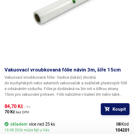
Vakuovací vroubkovaná fólie návin 3m, šíře 15cm
Vakuovací vroubkovaná fólie - hadice (rukáv) vhodná
do kuchyňských nebo externích vakuovaček a svářeček plastových fólíí
s odsáváním vzduchu. Fólie je dodáváná na 3m roli s šířkou strany
15cm pro vakuování potravin.
Fólii nabízíme v balení 3m nebo také
ekonomicky výhodnější 6m balení.
Fólie má jednu vnitřní stranu
vroubkovanou matnou a druhou čirou. Délku folie si můžete ustřihnout
84,70 Kč 
/ ks
Koupit
dle potřeby. Materiál je mechanicky odolný, zdravotně nezávadný,
70 Kč 
bez DPH
vhodný k vakuování a konzervaci potravin a uchovávání aroma.
Zavakuované fólie lze zamrazit. Tato fólie je vhodná také pro šetrné
skladem
více než 25 ks
Kód:
vaření při nízké teplotě Sous-Vide. Do folií lze vakuovat mimo jídlo také
104201
10.08.2026 může být u Vás