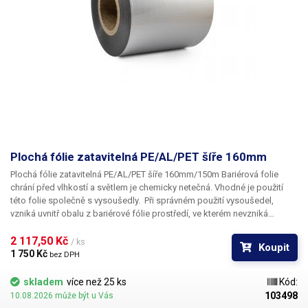
Plochá fólie zatavitelná PE/AL/PET šíře 160mm
Plochá fólie zatavitelná PE/AL/PET šíře 160mm/150m
Bariérová folie
chrání před vlhkostí a světlem je chemicky netečná. Vhodné je použití
této folie společně s vysoušedly. Při správném použití vysoušedel,
vzniká uvnitř obalu z bariérové fólie prostředí, ve kterém nevzniká
koroze, oxidace či plísně. Fólie je vhodná pro balení jak potravin: suché
plody, čaje, káva tak i například pro balení elektroniky, součástek a dílů,
2 117,50 Kč 
/ ks
Koupit
které jsou náchylné na korozi nebo oxidaci. Fólie má potravinářský
1 750 Kč 
bez DPH
atest, není vhodná pro balení součástek náchylných na statický náboj.
Fólii lze použít v kombinaci s našim automatickým balícím strojem do
skladem
více než 25 ks
Kód:
99g a lze ji také svařovat pomocí klešťové svářečky.
103498
10.08.2026 může být u Vás