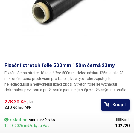
Fixační stretch folie 500mm 150m černá 23my
Fixační černá stretch fólie o šířce 500mm, délce návinu 125m a síle 23
mikronů
určená především pro balení, kde tyto fólie zajišťují tu
nejjednodušší a nejrychlejší fixaci zboží. Stretch fólie se vyznačují
dokonalou pevností a pružností a jsou nejčastěji používaným materiálem
při balení zboží, jednotlivých krabic nebo k paletizaci. Fólie je
mechanicky odolná, zabraňuje poškrábání produktů - například lesklé
278,30 Kč 
/ ks
Koupit
kovové plochy, sklo. Vhodná také na fixování krabic k sobě nebo balení
230 Kč 
bez DPH
jednotlivého zboží. Nejideálnější prostředek pro balení palet (spolu s
páskováním). Ve více vrstvách poskytuje fólie důležitou ochranu proti
skladem
více než 25 ks
Kód:
mechanickému poškození. Stretch fólie není třeba svařovat ani lepit,
102720
10.08.2026 může být u Vás
jednotlivé vrstvy k sobě samy přilnou a drží na svém místě. Černá fólie