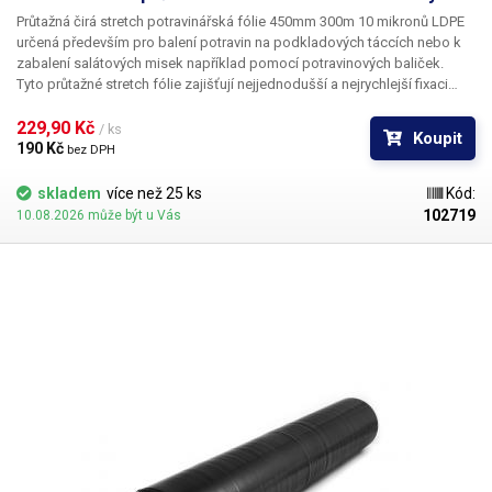
Průtažná čirá stretch potravinářská fólie 450mm 300m 10 mikronů LDPE
určená především
pro balení potravin
na podkladových táccích nebo k
zabalení salátových misek například pomocí potravinových baliček.
Tyto průtažné stretch fólie zajišťují nejjednodušší a nejrychlejší fixaci
zboží. Fólie vynikají poměrně vysokou mechanickou odolností, díky své
dokonalé průhlednosti zachovávají vzhled zabalených potravin a chrání
229,90 Kč 
/ ks
Koupit
je proti vysušení a rychlé oxidaci. Tyto potravinářské fólie není třeba
190 Kč 
bez DPH
svařovat, jednotlivé vrstvy k sobě samy přilnou a drží na svém místě.
Fólie jsou vyrobeny v česku a
mají potravinářský atest
(na výžádání).
skladem
více než 25 ks
Kód:
102719
10.08.2026 může být u Vás