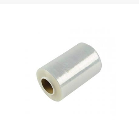
sáčku s bylinkami či kořením, výrobu vonných sáčku nebo vysoušecích
silikagel pytlíků
. Textilii
lze svařovat nebo sešívat.
Běžně se používá se ve
zdravotnictví a potravinářství.