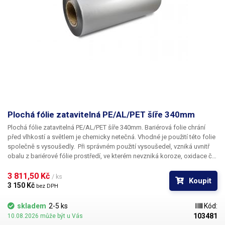
Plochá fólie zatavitelná PE/AL/PET šíře 340mm
Plochá fólie zatavitelná PE/AL/PET šíře 340mm.
Bariérová folie chrání
před vlhkostí a světlem je chemicky netečná. Vhodné je použití této folie
společně s vysoušedly. Při správném použití vysoušedel, vzniká uvnitř
obalu z bariérové fólie prostředí, ve kterém nevzniká koroze, oxidace či
plísně. Fólie je vhodná pro balení jak potravin: suché plody, čaje, káva
tak i například pro balení elektroniky, součástek a dílů, které jsou
3 811,50 Kč 
/ ks
Koupit
náchylné na korozi nebo oxidaci. Fólie má potravinářský atest, není
3 150 Kč 
bez DPH
vhodná pro balení součástek náchylných na statický náboj.
Fólii nelze
použít na balení v kombinaci s našimi automatickými baličkami.
skladem
2-5 ks
Kód:
Fólie PE/AL/PET výborně funguje například v kombinaci s pákovou
103481
10.08.2026 může být u Vás
svářečkou, nebo stroji, které si poradí s tužšími foliemi