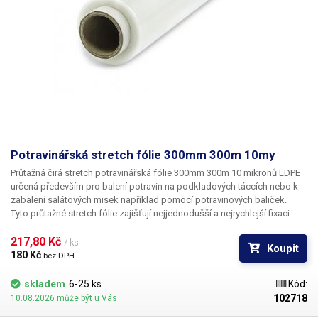
Potravinářská stretch fólie 300mm 300m 10my
Průtažná čirá stretch potravinářská fólie 300mm 300m 10 mikronů LDPE
určená především
pro balení potravin
na podkladových táccích nebo k
zabalení salátových misek například pomocí potravinových baliček.
Tyto průtažné stretch fólie zajišťují nejjednodušší a nejrychlejší fixaci
zboží. Fólie vynikají poměrně vysokou mechanickou odolností, díky své
dokonalé průhlednosti zachovávají vzhled zabalených potravin a chrání
217,80 Kč 
/ ks
Koupit
je proti vysušení a rychlé oxidaci. Tyto potravinářské fólie není třeba
180 Kč 
bez DPH
svařovat, jednotlivé vrstvy k sobě samy přilnou a drží na svém místě.
Fólie jsou vyrobeny v česku a
mají potravinářský atest
(na vyžádání).
skladem
6-25 ks
Kód:
102718
10.08.2026 může být u Vás