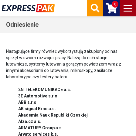
0
Odniesienie
Następujące firmy również wykorzystują zakupiony od nas
sprzęt w swoim rozwoju i pracy. Należą do nich stacje
lutownicze, systemy lutowania gorącym powietrzem wraz z
innymi akcesoriami do lutowania, mikroskopy, zasilacze
laboratoryjne czy testery baterii.
2N TELEKOMUNIKACE a.s.
3E Automotive s.r.o.
ABB s.r.o.
AK signal Brno a.s.
Akademia Nauk Republiki Czeskiej
Alza.cz a.s.
ARMATURY Group a.s.
Arvato services k.s.