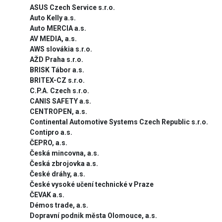
ASUS Czech Service s.r.o.
Auto Kelly a.s.
Auto MERCIA a.s.
AV MEDIA, a.s.
AWS slovákia s.r.o.
AŽD Praha s.r.o.
BRISK Tábor a.s.
BRITEX-CZ s.r.o.
C.P.A. Czech s.r.o.
CANIS SAFETY a.s.
CENTROPEN, a.s.
Continental Automotive Systems Czech Republic s.r.o.
Contipro a.s.
ČEPRO, a.s.
Česká mincovna, a.s.
Česká zbrojovka a.s.
České dráhy, a.s.
České vysoké učení technické v Praze
ČEVAK a.s.
Démos trade, a.s.
Dopravní podnik města Olomouce, a.s.