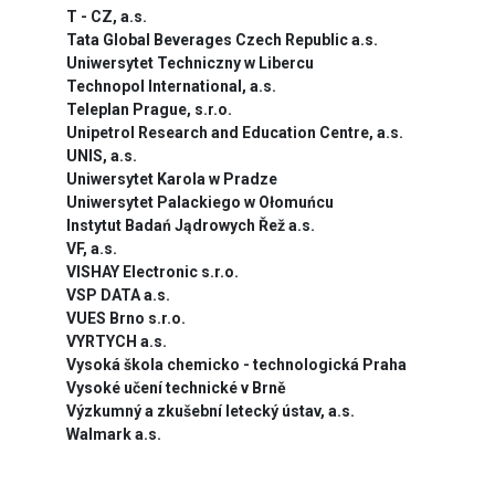
T - CZ, a.s.
Tata Global Beverages Czech Republic a.s.
Uniwersytet Techniczny w Libercu
Technopol International, a.s.
Teleplan Prague, s.r.o.
Unipetrol Research and Education Centre, a.s.
UNIS, a.s.
Uniwersytet Karola w Pradze
Uniwersytet Palackiego w Ołomuńcu
Instytut Badań Jądrowych Řež a.s.
VF, a.s.
VISHAY Electronic s.r.o.
VSP DATA a.s.
VUES Brno s.r.o.
VYRTYCH a.s.
Vysoká škola chemicko - technologická Praha
Vysoké učení technické v Brně
Výzkumný a zkušební letecký ústav, a.s.
Walmark a.s.