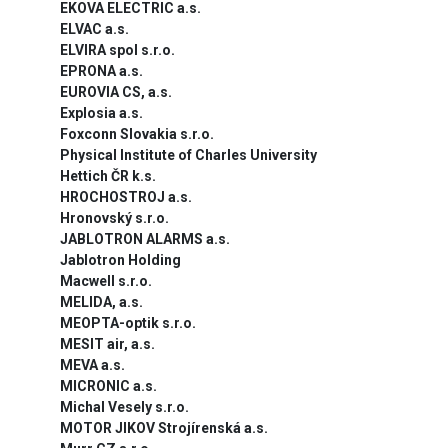
EKOVA ELECTRIC a.s.
ELVAC a.s.
ELVIRA spol s.r.o.
EPRONA a.s.
EUROVIA CS, a.s.
Explosia a.s.
Foxconn Slovakia s.r.o.
Physical Institute of Charles University
Hettich ČR k.s.
HROCHOSTROJ a.s.
Hronovský s.r.o.
JABLOTRON ALARMS a.s.
Jablotron Holding
Macwell s.r.o.
MELIDA, a.s.
MEOPTA-optik s.r.o.
MESIT air, a.s.
MEVA a.s.
MICRONIC a.s.
Michal Vesely s.r.o.
MOTOR JIKOV Strojírenská a.s.