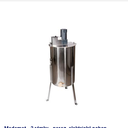
postará jak o důkladné utažení pásky, tak o její svaření - bez potřeby
použití plechových sponek. Zařízení navíc disponuje také nožem pro
ustřižení přebytků pásky. Ovládání páskovačky je jednoduché a
páskovačka se velmi dobře drží. Upínání pásky do páskovače se
provádí stiskem rukojeti, čímž dojde k uvolnění čelistí. Přebytečný konec
pásky se nasouvá k noži, který pásek odstřihne po dokončení svaru. K
utahování a svařování slouží dvě páčky na horní straně
zařízení.
Svařování využívá principu vibrací a tím způsobeného tření horní
pásky o spodní.
Pneumatický motor generuje až 10 000 otáček, což
zajišťuje dostatečné tření ozubeného trnu. Tímto třením dojde k
zapečení obou pásek a jejich důkladnému spojení, které je velice pevné
a tahem nejde roztrhnout. Po dokončení svaru je doporučeno spoj chvíli
nechat vychladnout v sevřeném stavu (2-4s). Stiskem rukojeti a tlakové
spouště na spodní straně rukojeti dojde k uvolnění čelistí a spojeného
pásku.
Páskovač je vhodný pro pásky o šířce 13-19mm a tloušťce 0.5 -
1.5mm.
Pneumatický páskovač B-19 je kvalitní celokovové zařízení s
relativně nízkou vahou - 3.8kg, takže ke své manipulaci nutně
nepotřebuje balanční naviják - balancer, nicméně možnost upevnění na
balancer zde je a je doporučená při dlouhodobé práci s páskovačem.
Vhodné do průmyslu.