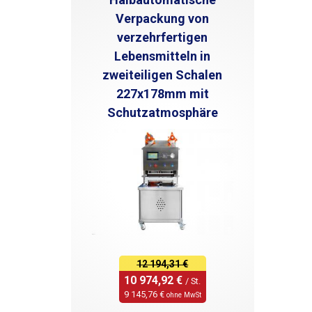
Verpackung von
verzehrfertigen
Lebensmitteln in
zweiteiligen Schalen
227x178mm mit
Schutzatmosphäre
12 194,31 €
10 974,92 € 
/ St.
9 145,76 € 
ohne MwSt