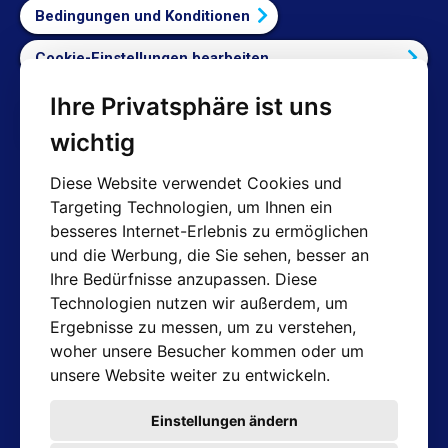
Bedingungen und Konditionen
Cookie-Einstellungen bearbeiten
Ihre Privatsphäre ist uns
Vertrag widerrufen
wichtig
Diese Website verwendet Cookies und
Targeting Technologien, um Ihnen ein
Kontakte
besseres Internet-Erlebnis zu ermöglichen
und die Werbung, die Sie sehen, besser an
Shop: info@hotair.cz
Ihre Bedürfnisse anzupassen. Diese
+420 603 357 606 (Nur Englisch)
Technologien nutzen wir außerdem, um
Mo-Fr: 7:30 – 15:00
Ergebnisse zu messen, um zu verstehen,
Technische Abteilung: servis@hotair.cz
woher unsere Besucher kommen oder um
Ausgabe von Waren
unsere Website weiter zu entwickeln.
(Tschechische Republik - Ostrava)
Mo-Fr: 8:00 - 16:00
Einstellungen ändern
Zahlung nur in bar