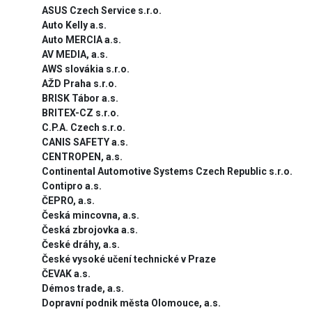
ASUS Czech Service s.r.o.
Auto Kelly a.s.
Auto MERCIA a.s.
AV MEDIA, a.s.
AWS slovákia s.r.o.
AŽD Praha s.r.o.
BRISK Tábor a.s.
BRITEX-CZ s.r.o.
C.P.A. Czech s.r.o.
CANIS SAFETY a.s.
CENTROPEN, a.s.
Continental Automotive Systems Czech Republic s.r.o.
Contipro a.s.
ČEPRO, a.s.
Česká mincovna, a.s.
Česká zbrojovka a.s.
České dráhy, a.s.
České vysoké učení technické v Praze
ČEVAK a.s.
Démos trade, a.s.
Dopravní podnik města Olomouce, a.s.