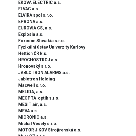
EKOVA ELECTRIC a.s.
ELVAC a.s.
ELVIRA spol s.r.o.
EPRONA a.s.
EUROVIA CS, a.s.
Explosia a.s.
Foxconn Slovakia s.r.o.
Fyzikální ústav Univerzity Karlovy
Hettich ČR k.s.
HROCHOSTROJ a.s.
Hronovský s.r.o.
JABLOTRON ALARMS a.s.
Jablotron Holding
Macwell s.r.o.
MELIDA, a.s.
MEOPTA-optik s.r.o.
MESIT air, a.s.
MEVA a.s.
MICRONIC a.s.
Michal Vesely s.r.o.
MOTOR JIKOV Strojírenská a.s.