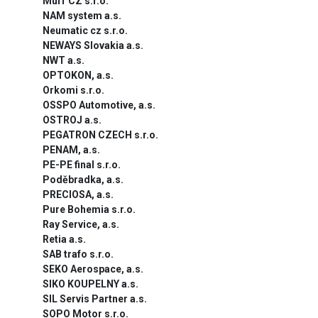
Murr CZ s.r.o.
NAM system a.s.
Neumatic cz s.r.o.
NEWAYS Slovakia a.s.
NWT a.s.
OPTOKON, a.s.
Orkomi s.r.o.
OSSPO Automotive, a.s.
OSTROJ a.s.
PEGATRON CZECH s.r.o.
PENAM, a.s.
PE-PE final s.r.o.
Poděbradka, a.s.
PRECIOSA, a.s.
Pure Bohemia s.r.o.
Ray Service, a.s.
Retia a.s.
SAB trafo s.r.o.
SEKO Aerospace, a.s.
SIKO KOUPELNY a.s.
SIL Servis Partner a.s.
SOPO Motor s.r.o.