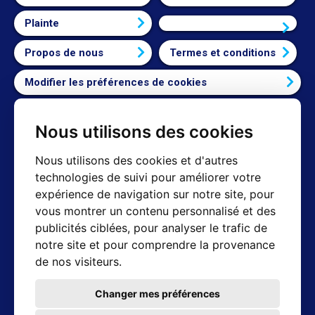
Plainte
Connexion
Propos de nous
Termes et conditions
Modifier les préférences de cookies
Nous utilisons des cookies
Contact
Nous utilisons des cookies et d'autres
technologies de suivi pour améliorer votre
Shop mail : info@hotair.cz
expérience de navigation sur notre site, pour
+420 603 357 606 (Nur Englisch)
vous montrer un contenu personnalisé et des
Lun-Ven : 8:00 - 16:00
publicités ciblées, pour analyser le trafic de
Technique de support : servis@hotair.cz
notre site et pour comprendre la provenance
Collection personnelle
de nos visiteurs.
(République tchèque - Ostrava)
Lun-Ven : 8:00 - 16:00
Changer mes préférences
Paiement uniquement en barres