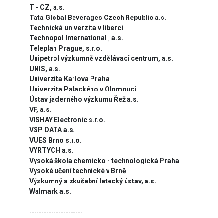
T - CZ, a.s.
Tata Global Beverages Czech Republic a.s.
Technická univerzita v liberci
Technopol International , a.s.
Teleplan Prague, s.r.o.
Unipetrol výzkumně vzdělávací centrum, a.s.
UNIS, a.s.
Univerzita Karlova Praha
Univerzita Palackého v Olomouci
Ústav jaderného výzkumu Řež a.s.
VF, a.s.
VISHAY Electronic s.r.o.
VSP DATA a.s.
VUES Brno s.r.o.
VYRTYCH a.s.
Vysoká škola chemicko - technologická Praha
Vysoké učení technické v Brně
Výzkumný a zkušební letecký ústav, a.s.
Walmark a.s.
----------------------