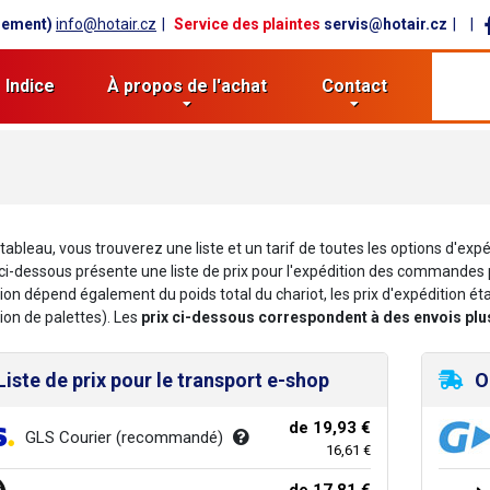
lement)
info@hotair.cz
Service des plaintes
servis@hotair.cz
Indice
À propos de l'achat
Contact
tableau, vous trouverez une liste et un tarif de toutes les options d'ex
ci-dessous présente une liste de prix pour l'expédition des commandes p
tion dépend également du poids total du chariot, les prix d'expédition ét
tion de palettes). Les
prix ci-dessous correspondent à des envois plu
Liste de prix pour le transport e-shop
O
de 19,93 €
GLS Courier (recommandé)
16,61 €
de 17,81 €