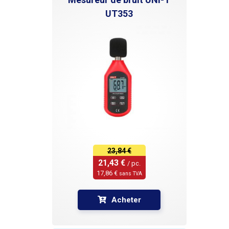
UT353
23,84 €
21,43 € 
/ pc.
17,86 € 
sans TVA
Acheter