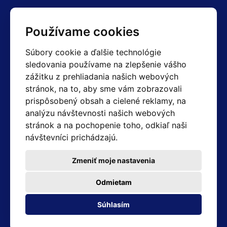
Kontakty
Používame cookies
Obchodné oddelenie Reklamácie
Súbory cookie a ďalšie technológie
+420 603 357 606 +420 605 234 204
sledovania používame na zlepšenie vášho
info@hotair.cz
zážitku z prehliadania našich webových
Fakturačné a expedičné oddelenie
stránok, na to, aby sme vám zobrazovali
+420 605 259 759
(Po–Pia: 7:30 – 15:00)
prispôsobený obsah a cielené reklamy, na
analýzu návštevnosti našich webových
Technické oddelenie
stránok a na pochopenie toho, odkiaľ naši
+420 603 355 085
(Po–Pia: 8:00 – 16:00)
návštevníci prichádzajú.
servis@hotair.cz
Výdaj tovaru (Ostrava): Po-Pia: 8:00 - 16:00
Zmeniť moje nastavenia
Platba len v hotovosti
Odmietam
Adresa predajne
Súhlasím
Michálkovická 2098/86B 710 00 Ostrava