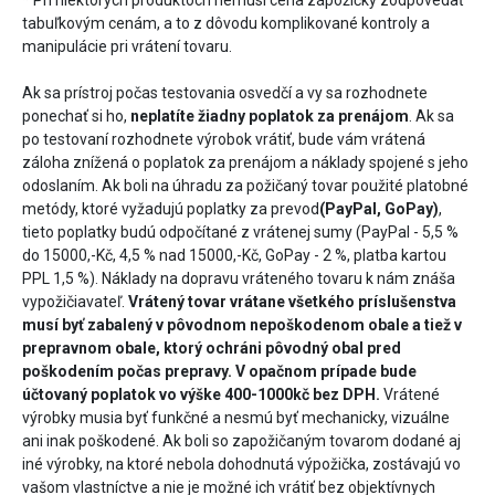
​* Pri niektorých produktoch nemusí cena zápožičky zodpovedať
tabuľkovým cenám, a to z dôvodu komplikované kontroly a
manipulácie pri vrátení tovaru.
Ak sa prístroj počas testovania osvedčí a vy sa rozhodnete
ponechať si ho,
neplatíte žiadny poplatok za prenájom
. Ak sa
po testovaní rozhodnete výrobok vrátiť, bude vám vrátená
záloha znížená o poplatok za prenájom a náklady spojené s jeho
odoslaním. Ak boli na úhradu za požičaný tovar použité platobné
metódy, ktoré vyžadujú poplatky za prevod
(PayPal, GoPay)
,
tieto poplatky budú odpočítané z vrátenej sumy (PayPal - 5,5 %
do 15000,-Kč, 4,5 % nad 15000,-Kč, GoPay - 2 %, platba kartou
PPL 1,5 %). Náklady na dopravu vráteného tovaru k nám znáša
vypožičiavateľ.
Vrátený tovar vrátane všetkého príslušenstva
musí byť zabalený v pôvodnom nepoškodenom obale a tiež v
prepravnom obale, ktorý ochráni pôvodný obal pred
poškodením počas prepravy. V opačnom prípade bude
účtovaný poplatok vo výške 400-1000kč bez DPH.
Vrátené
výrobky musia byť funkčné a nesmú byť mechanicky, vizuálne
ani inak poškodené. Ak boli so zapožičaným tovarom dodané aj
iné výrobky, na ktoré nebola dohodnutá výpožička, zostávajú vo
vašom vlastníctve a nie je možné ich vrátiť bez objektívnych