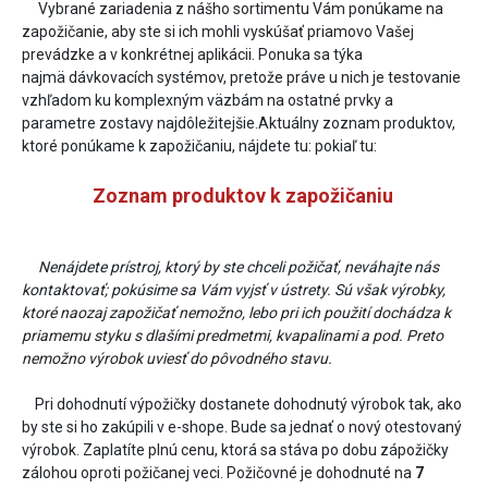
Vybrané zariadenia z nášho sortimentu Vám ponúkame na
zapožičanie, aby ste si ich mohli vyskúšať priamovo Vašej
prevádzke a v konkrétnej aplikácii. Ponuka sa týka
najmä dávkovacích systémov, pretože práve u nich je testovanie
vzhľadom ku komplexným väzbám na ostatné prvky a
parametre zostavy najdôležitejšie.Aktuálny zoznam produktov,
ktoré ponúkame k zapožičaniu, nájdete tu: pokiaľ tu:
Zoznam produktov k zapožičaniu
Nenájdete prístroj, ktorý by ste chceli požičať, neváhajte nás
kontaktovať; pokúsime sa Vám vyjsť v ústrety. Sú však výrobky,
ktoré naozaj zapožičať nemožno, lebo pri ich použití dochádza k
priamemu styku s dlašími predmetmi, kvapalinami a pod. Preto
nemožno výrobok uviesť do pôvodného stavu.
Pri dohodnutí výpožičky dostanete dohodnutý výrobok tak, ako
by ste si ho zakúpili v e-shope. Bude sa jednať o nový otestovaný
výrobok. Zaplatíte plnú cenu, ktorá sa stáva po dobu zápožičky
zálohou oproti požičanej veci. Požičovné je dohodnuté na
7