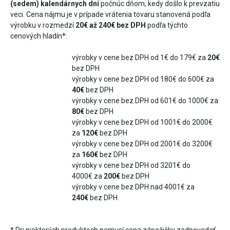
(sedem)
kalendárnych
dní
počnúc dňom, kedy došlo k prevzatiu
veci. Cena nájmu je v prípade vrátenia tovaru stanovená podľa
výrobku v rozmedzí
20€ až 240€ bez DPH
podľa týchto
cenových hladín*:
výrobky v cene bez DPH od 1€ do 179€ za
20€
bez DPH
výrobky v cene bez DPH od 180€ do 600€ za
40€
bez DPH
výrobky v cene bez DPH od 601€ do 1000€ za
80€
bez DPH
výrobky v cene bez DPH od 1001€ do 2000€
za
120€
bez DPH
výrobky v cene bez DPH od 2001€ do 3200€
za
160€
bez DPH
výrobky v cene bez DPH od 3201€ do
4000€ za
200€
bez DPH
výrobky v cene bez DPH nad 4001€ za
240€
bez DPH