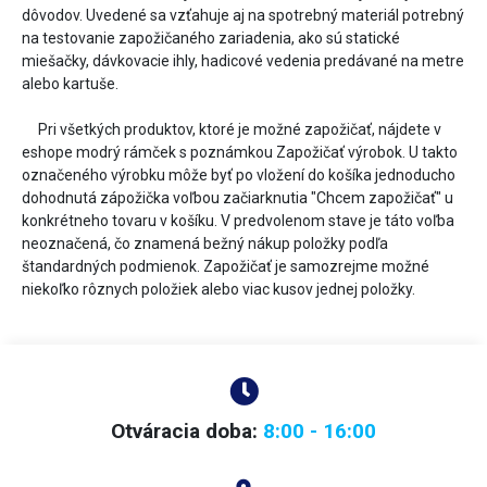
dôvodov. Uvedené sa vzťahuje aj na spotrebný materiál potrebný
na testovanie zapožičaného zariadenia, ako sú statické
miešačky, dávkovacie ihly, hadicové vedenia predávané na metre
alebo kartuše.
Pri všetkých produktov, ktoré je možné zapožičať, nájdete v
eshope modrý rámček s poznámkou Zapožičať výrobok. U takto
označeného výrobku môže byť po vložení do košíka jednoducho
dohodnutá zápožička voľbou začiarknutia "Chcem zapožičať" u
konkrétneho tovaru v košíku. V predvolenom stave je táto voľba
neoznačená, čo znamená bežný nákup položky podľa
štandardných podmienok. Zapožičať je samozrejme možné
niekoľko rôznych položiek alebo viac kusov jednej položky.
Otváracia doba:
8:00 - 16:00