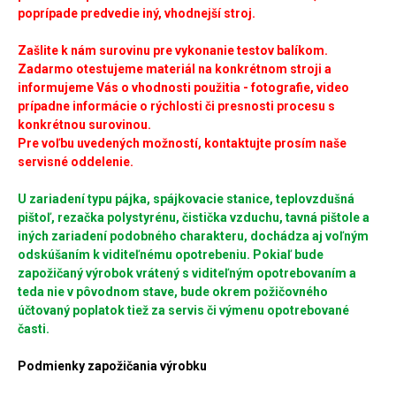
poprípade predvedie iný, vhodnejší stroj.
Zašlite k nám surovinu pre vykonanie testov balíkom.
Zadarmo otestujeme materiál na konkrétnom stroji a
informujeme Vás o vhodnosti použitia - fotografie, video
prípadne informácie o rýchlosti či presnosti procesu s
konkrétnou surovinou.
Pre voľbu uvedených možností, kontaktujte prosím naše
servisné oddelenie.
U zariadení typu pájka, spájkovacie stanice, teplovzdušná
pištoľ, rezačka polystyrénu, čistička vzduchu, tavná pištole a
iných zariadení podobného charakteru, dochádza aj voľným
odskúšaním k viditeľnému opotrebeniu. Pokiaľ bude
zapožičaný výrobok vrátený s viditeľným opotrebovaním a
teda nie v pôvodnom stave, bude okrem požičovného
účtovaný poplatok tiež za servis či výmenu opotrebované
časti.
Podmienky zapožičania výrobku