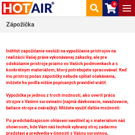
0
Zápožička
Inštitút zapožičanie neslúži na vypožičanie prístrojov na
realizácii Vašej práve vykonávanej zákazky, ale pre
odskúšanie prístroje priamo vo Vašich podmienkach a s
konkrétnym materiálom, ktorý potrebujete spracovávať. Keď
mu prístroj počas zápožičky nebude spĺňať očakávania,
môžete ho podľa nižšie popísaných pravidiel vrátiť.
Výpožička je jednou z troch možností, ako overiť prácu
strojov s Vašimi surovinami (najmä dávkovacie, navažovacie,
baliace stroje a zváračky). Môžete využiť ďalšie možnosti:
Po predchádzajúcom ohlásení navštíviť aj s materiálom náš
showroom, kde Vám náš technik vybraný stroj zadarmo
predstaví a predvedie v činnosti s Vašou surovinou,