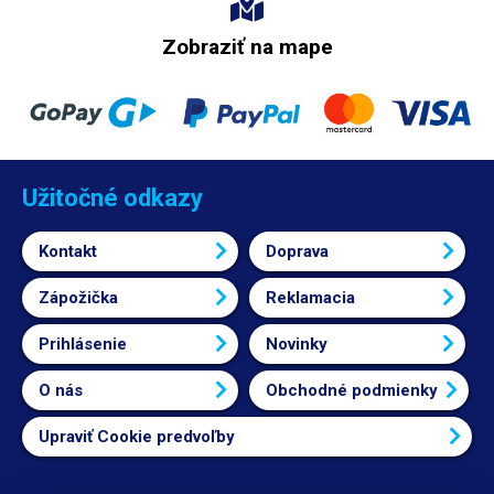
Zobraziť na mape
Užitočné odkazy
Kontakt
Doprava
Zápožička
Reklamacia
Prihlásenie
Novinky
O nás
Obchodné podmienky
Upraviť Cookie predvoľby