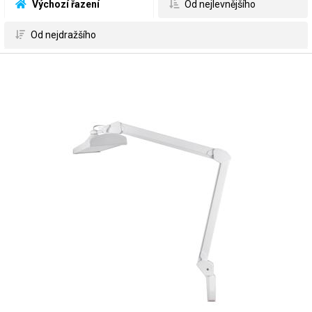
 Výchozí řazení
 Od nejlevnějšího
 Od nejdražšího