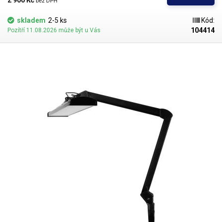
2 900 Kč 
bez DPH
Nejvýkonnější model servisní lampy IB-9507 se pyšní příkonem 48W a
intenzitou jasu až 3500lm
, jas lampy je regulovatelný v pěti
skladem
2-5 ks
Kód:
krocích: 25,40,60,75 a 100%.
Kromě jasu je možné měnit také teplotu
104414
Pozítří 11.08.2026 může být u Vás
chromatičnosti v pěti krocích v rozmezí 3000-6000k
Tedy od velmi teplé
(3000K) připomínající slunce při západu, nebo klasickou žárovku až po
velmi studenou bílo modrou (6000K) připomínající svit zářivky. Díky
možnosti regulace jasu a teploty chromatičnosti si může lampu nastavit
každý sám podle svých potřeb tak aby bylo světlo příjemné pro oči v
kteroukoliv denní dobu.
Zapínací tlačítko, tlačítka pro nastavení jasu a
teploty jsou umístěny na hlavě lampy a jsou dotyková
, ovládání je velmi
snadné a intuitivní, po vypnutí a opětovném zapnutí si lampa pamatuje
poslední nastavení jasu a teploty barvy. ​Díky světelnému výkonu až
3500lm je
lampa při plném výkonu schopna osvítit velký prostor
nejen na
stole ale také mimo něj například v dílně při servisu auta, kola či motorky
nebo při opravách zahradní techniky, větších spotřebičů apod. Lampa je
uchycena k desce stolu pomocí malého kovového svěráku, který se
připevňuje k hraně stolu o tloušťce desky až 55mm. Lampa je ve svěráku
pouze nasunuta a lze jí kdykoliv snadno vyjmout. Tělo lampy se skládá z
dvouramenného kloubového mechanismu, který umožňuje lampu
nastavit do požadované polohy bez nutnosti utahování aretačních
šroubů. ​Max. výška hlavy lampy od stolu je cca 70cm. Rameno je dlouhé
72cm a lze jej prakticky narovnat a nahnout kamkoliv v délce 70cm od
stojanu lampy. Lampa při max. výšce nasvítí plochu stolu o délce cca