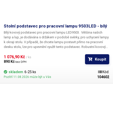
výšce 410mm, která pokračuje ohebným krkem o délce 400mm.
Obdélníková hlava lampy má rozměry 800x62mm Krk umožnuje lampu
polohovat do všech směrů a ohnout jí dle potřeby.
Obsah balení:
Lampa
IB-9509, napájecí adaptér
Stolní podstavec pro pracovní lampu 9503LED - bílý
Bílý kovový podstavec pro pracovní lampu LED9503.
Většina našich
lamp a lup, je dodávána s držákem v podobě svěrky, pro uchycení lampy
k okraji stolu. V případě, že chcete lampu postavit přímo na pracovní
desku stolu, lze pro upevnění využít tento podstavec. Robustní kovový
podstavec s bílým lakovaným povrchem slouží k umístění lampy na
pracovní plochu stolu. Kombinací vysoké hmotnosti podstavce
1 076,90 Kč 
/ ks
Koupit
společně s jeho průměrem (250mm) je zaručena stabilita všech typů
890 Kč 
bez DPH
použitelných lamp. Stojan je ze spodu opatřen filcem, který brání
poškození povrchu stolu při manipulaci s lampou.
Podstavec je určen
skladem
6-25 ks
Kód:
pro lampu 9503LED lze jej však použít s většinou lamp a lamp s lupou,
104602
Pozítří 11.08.2026 může být u Vás
které mají uchycovací trn o průměru 12,5mm s délkou 50-60mm. ​Obsah
balení:
bílý kovový podstavec Lampa na fotografiích není součástí
dodávky.