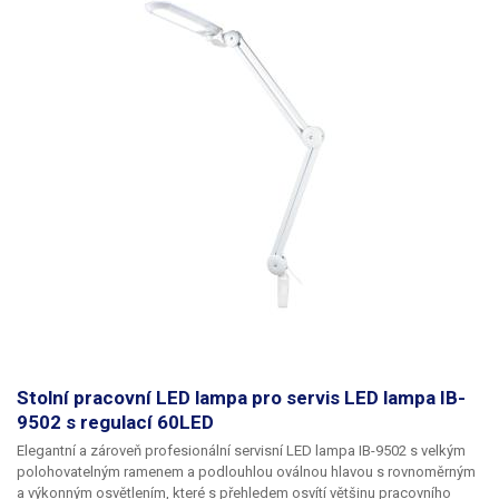
4cm nad stolem až po cca 95cm. Stabilní kovová konstrukce drží
polohu, takže se lampa při práci sama neposouvá. Čočka je chráněna
plastovou prachovou krytkou, kterou lze při práci jednoduše odklopit.
Ke stolu se lampa se uchycuje pomocí robustní svorky pro hrany stolu
tloušťky 0,5–6cm. Napájení lampy je realizováno pomocí přívodního
kabelu 150 cm s koncovkou do zásuvky 230V/50Hz. Celková hmotnost
lampy je 2,85 kg. Celé provedení je v elegantní černé barvě.
Světlo není
vhodné pro vytvrzování lepidel, nejedná se o silný zdroj světla, který
proniká pokožkou, nemá dezinfekční účinky. slouží zejména jako
inspekční UV světlo. ​
Balení:
Lampa IB-9001LED 8D UV v černé barvě
Stolní pracovní LED lampa pro servis LED lampa IB-
9502 s regulací 60LED
Elegantní a zároveň
profesionální servisní LED lampa IB-9502
s velkým
polohovatelným ramenem a podlouhlou oválnou hlavou
s rovnoměrným
a výkonným osvětlením
, které s přehledem osvítí většinu pracovního