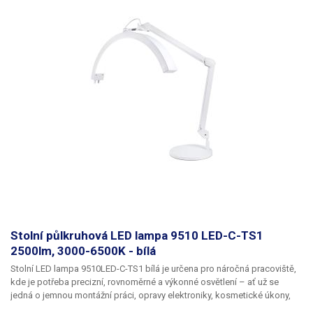
Součástí balení je USB napájecí adaptér do zásuvky 5V/1A.
Konstrukce
lampy je stabilní, s kovovým podstavcem o rozměrech 330 × 180 mm,
který pevně drží na stole. Kovová konstrukce a vysoká hmotnost
podstavce
zajišťují výbornou stabilitu celé lampy při práci
a polohování
lupy. Lupa je chráněna plastovým výklopným krytem, který ji účinně
chrání před poškozením a prachem, když není používána. Výška lupy od
pracovní plochy je nastavitelná od 5 cm až do 47 cm. Délka ramene, na
kterém je lupa upevněna, činí 57 cm. Celková délka středu lupy od
stojanu je až 65 cm.
Balení:
lampa s lupou, napájecí adaptér
Stolní půlkruhová LED lampa 9510 LED-C-TS1
2500lm, 3000-6500K - bílá
Stolní LED lampa 9510LED-C-TS1 bílá
je určena pro náročná pracoviště,
kde je potřeba precizní, rovnoměrné a výkonné osvětlení – ať už se
jedná o jemnou montážní práci, opravy elektroniky, kosmetické úkony,
šperkařství, modelářství nebo detailní fotografické úpravy.
Díky svému