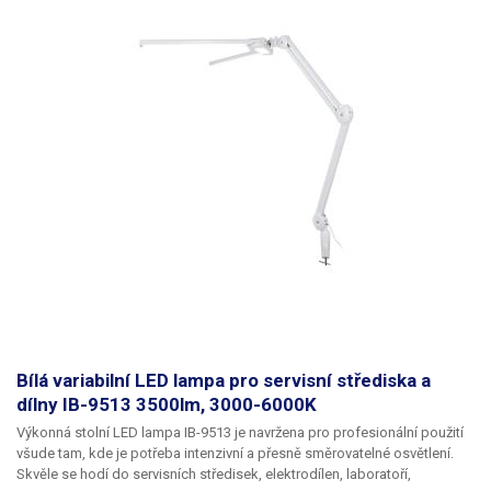
během dlouhé práce nebo při použití ochranných rukavic.
Robustní
konstrukce s kovovým ramenem a základnou zajišťuje vysokou stabilitu
lampy
i při maximálním vyložení ramene lampy. Výšku svítidla lze nastavit
od 25 do 76 cm nad pracovní plochou. Celková délka ramene je 90 cm,
přičemž maximální dosah světelné části od středu podstavce činí až
70 cm. Tato flexibilita umožňuje pohodlné nastavení lampy přesně podle
potřeby konkrétní práce. Klouby i rameno jsou vyrobeny z kovu, v
místech bez mechanického zatížení jsou použity pohledové plasty pro
čistý vzhled a snadnou údržbu.
Lampa je postavena na pevném, kulatém
kovovém podstavci o průměru 250 mm
, který nevyžaduje uchycení ke
stolu a zároveň zajišťuje stabilní postavení na jakékoli pracovní desce.
Napájení zajišťuje přiložený síťový adaptér s výstupem 27,5 V / 1,08 A,
jehož napájecí šňůra má délku 130 cm, což poskytuje dostatečný dosah
i při větších pracovních stolech. Díky své konstrukci, jednoduchému
ovládání a půlkruhovému tvaru reflektoru je tato LED lampa ideální
volbou pro profesionální i domácí použití všude tam, kde záleží na
maximální viditelnosti a komfortu při práci.
Balení:
lampa, napájecí
adaptér
Bílá variabilní LED lampa pro servisní střediska a
dílny IB-9513 3500lm, 3000-6000K
​Výkonná stolní LED lampa IB-9513
je navržena pro profesionální použití
všude tam, kde je potřeba intenzivní a přesně směrovatelné osvětlení.
Skvěle se hodí do servisních středisek, elektrodílen, laboratoří,