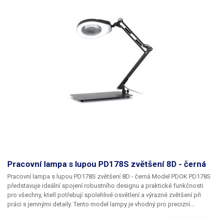
pro jemné a detailní práce, jako jsou opravy elektroniky, modelářství,
výroba šperků apod. Výkonný LED světelný zdroj s výkonem 14W je
energeticky úsporný, přičemž poskytuje dostatečný jas pro každý úkol.
Napájení lampy je řešeno pomocí externího napájecího adaptéru s
výstupním napětím 18,5V a proudem 0,55A, což zajišťuje stabilní a
bezpečný provoz. Celkově je stolní pracovní lampa s lupou IB-127 5D
ideálním nástrojem pro každého, kdo potřebuje kvalitní osvětlení a
zvětšení při své práci, a to v kombinaci s moderním a praktickým
designem. V případě potřeby je možné lampu uchytit do některého z
námi nabízených stojanů s kolečky.
Balení:
lampa IB-127 včetně
napájecího adaptéru
Pracovní lampa s lupou PD178S zvětšení 8D - černá
Pracovní lampa s lupou PD178S zvětšení 8D - černá
Model PDOK PD178S
představuje ideální spojení robustního designu a praktické funkčnosti
pro všechny, kteří potřebují spolehlivé osvětlení a výrazné zvětšení při
práci s jemnými detaily. Tento model lampy je vhodný pro precizní
technické práce, hobby kutily, elektroniky, šperkaře nebo pro všechny,