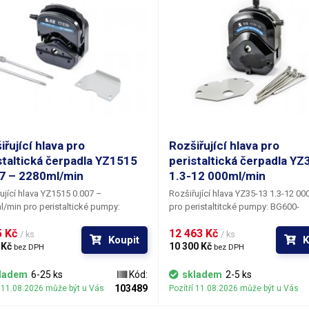
iřující hlava pro
Rozšiřující hlava pro
staltická čerpadla YZ1515
peristaltická čerpadla YZ
7 – 2280ml/min
1.3-12 000ml/min
ující hlava YZ1515 0.007 –
Rozšiřující hlava YZ35-13 1.3-12 0
/min pro peristaltické pumpy:
pro peristaltitcké pumpy: BG600-
M a BT100M,
koupí této hlavy lze
S, SG600LC a duální SG600LC,
koup
 Kč 
12 463 Kč 
it jednoduchou nebo dvojitou pumpu
hlavy lze rozšířit jednoduchou neb
/ ks
/ ks
Koupit
K
 nebo 4 hlavy. Čtyři hlavy umožní
 Kč 
dvojitou pumpu na 2,3 nebo 4 hlav
10 300 Kč 
bez DPH
bez DPH
at jednotlivě 4x 0,07ml - 2280ml
hlavy umožní dávkovat jednotlivě 4x
x 0,28 - 9120ml/min sdruženě s
12000ml nebo 1x 5,2-48 000ml/min
ladem
6-25 ks
Kód:
skladem
2-5 ks
ou přesností dávky >99.5%. Pumpu s
sdruženě s vysokou přesností dáv
103489
í 11.08.2026 může být u Vás
Pozítří 11.08.2026 může být u Vás
lavami lze využít pro plnění 2-4 nádob
>99.5%.
Pumpu s více hlavami lze vy