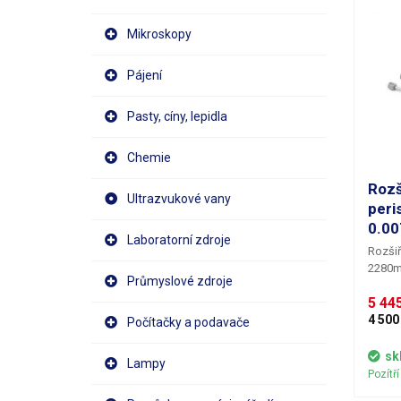
Mikroskopy
Pájení
Pasty, cíny, lepidla
Chemie
Rozš
Ultrazvukové vany
peri
0.00
Laboratorní zdroje
Rozšiř
2280ml
Průmyslové zdroje
BT600
5 445
rozšíř
na 2,3
4 500
Počítačky a podavače
dávkov
nebo 1
sk
Lampy
vysok
Pozítř
více h