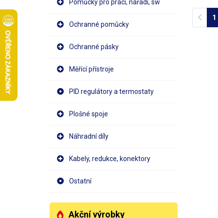
Pomůcky pro práci, nářadí, sw
najedn
všechn
Prev
1
přečer
Ochranné pomůcky
kapali
odliše
Ochranné pásky
Případ
hlav a
poměru
Měřící přístroje
pracuj
jednot
PID regulátory a termostaty
možné 
náhrad
vyměni
Plošné spoje
Perist
hadice
Náhradní díly
19#, 2
0,007 
Kabely, redukce, konektory
BT100
rychlo
hlavu.
Ostatní
distan
Akční výrobky