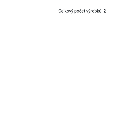
jedné
jedné
Celkový počet výrobků:
2
ě velké
at i
jném
kapalin
 kapaliny
rpadla
nit
avu je
te
uje
min až
 šrouby,
klíč.