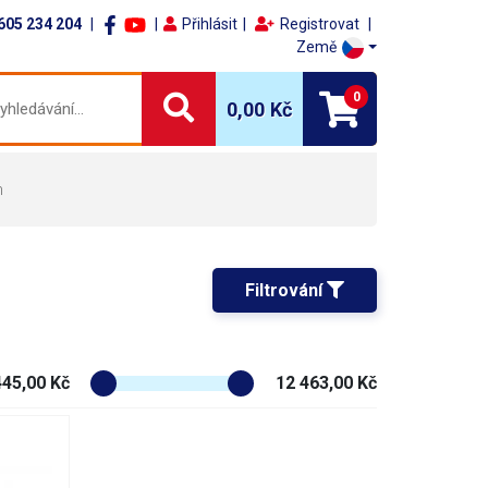
605 234 204
Přihlásit
Registrovat
Země
0
0,00 Kč
m
Filtrování 
445,00 Kč
12 463,00 Kč