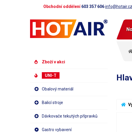
Obchodní oddělení
603 357 606
info@hotair.c
No
Zboží v akci
Hlav
UNI-T
Obalový materiál
Balicí stroje
 V
Dávkovače tekutých přípravků
Gastro vybavení