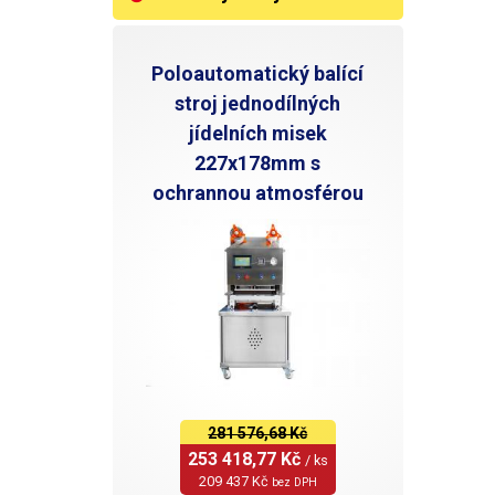
Poloautomatický balící
stroj jednodílných
jídelních misek
227x178mm s
ochrannou atmosférou
281 576,68 Kč
253 418,77 Kč 
/ ks
209 437 Kč 
bez DPH