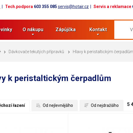
z
Tech.podpora
603 355 085
servis@hotair.cz
Servis a reklamace
vinky
O nákupu
Zápůjčka
Kontakt
Dávkovače tekutých přípravků
Hlavy k peristaltickým čerpadlů
y k peristaltickým čerpadlům
5 
ýchozí řazení
 Od nejlevnějšího
 Od nejdražšího