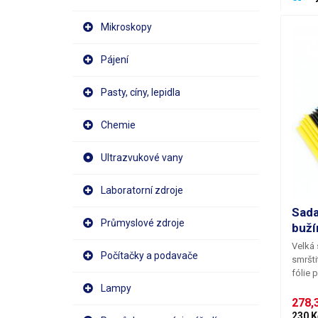
Mikroskopy
Pájení
Pasty, cíny, lepidla
Chemie
Ultrazvukové vany
Laboratorní zdroje
Sada
Průmyslové zdroje
buží
Velká
Počítačky a podavače
smršti
fólie
p
spojů,
Lampy
mecha
278,3
pro sv
230 K