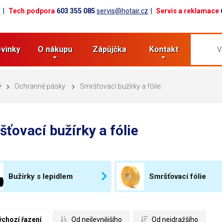
z
Tech.podpora
603 355 085
servis@hotair.cz
Servis a reklamace
vinky
O nákupu
Zápůjčka
Kontakt
Ochranné pásky
Smršťovací bužírky a fólie
ťovací bužírky a fólie
Bužírky s lepidlem
Smršťovací fólie
ýchozí řazení
 Od nejlevnějšího
 Od nejdražšího