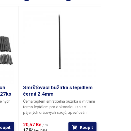
ch
Smršťovací bužírka s lepidlem
127ks
černá 2.4mm
elných
Černá teplem smrštitelná bužírka s vnitřním
termo lepidlem
pro dokonalou izolaci
pájených drátových spojů, zpevňování
 jejich
drátových spojů a jejich mechanickou
ochranu nebo pro svazkování vodičů.
20,57 Kč 
/ m
oupit
Koupit
Využití najde bužírka také jako ochrana
17 Kč 
bez DPH