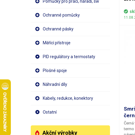
Pomůcky pro práci, nářadí, sw
trubič
černé barvy. Všude v 
sk
Ochranné pomůcky
se dří
11.08.
elektr
nasadi
Ochranné pásky
Dosáh
vlastn
Měřící přístroje
vlastn
lepšíh
opravá
PID regulátory a termostaty
smrště
bude v
Plošné spoje
profe
cca 2:
teplot
Náhradní díly
aplika
teplot
Kabely, redukce, konektory
koncip
zaruču
Smrš
Ostatní
obsah
čer
120ks 
Černá 
x 3.0 
termo 
x 40mm
Akční výrobky
pájený