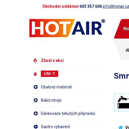
Obchodní oddělení
603 357 606
info@hotair.c
No
Zboží v akci
Smrš
UNI-T
Obalový materiál
Balicí stroje
Dávkovače tekutých přípravků
Gastro vybavení
 V