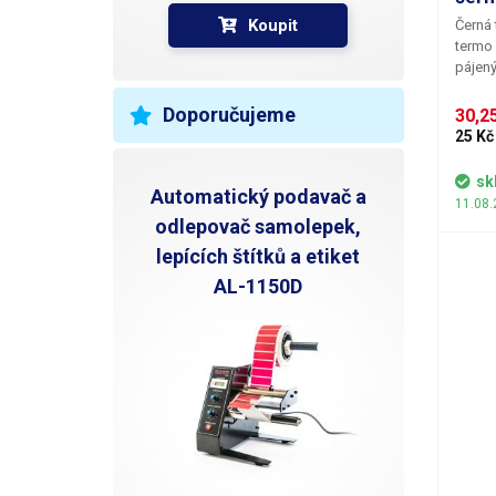
pracov
Koupit
Černá 
600V B
termo 
pájený
drátov
ochran
Doporučujeme
30,25
Využit
25 Kč
proti k
dojde 
sk
Automatický podavač a
do chr
11.08.
dokona
odlepovač samolepek,
neklou
lepících štítků a etiket
pracov
většíc
AL-1150D
seker.
obejme
přilep
Poměr 
3:1. K
teplot
do apl
teplot
koncip
zaručují