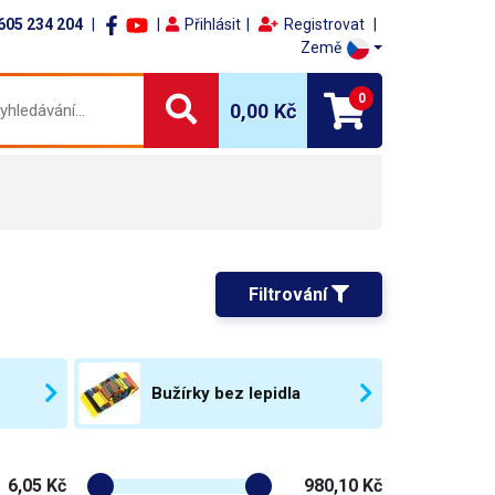
605 234 204
Přihlásit
Registrovat
Země
0
0,00 Kč
Filtrování 
Bužírky bez lepidla
6,05 Kč
980,10 Kč