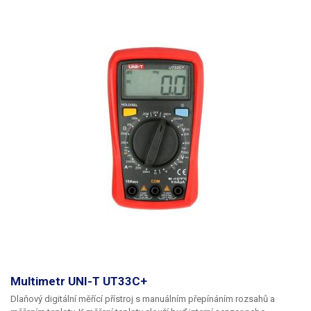
stole či postaven pomocí odklápěcí nožičky na těle přístroje. Multimetry
jsou opatřeny pogumováním, které zvyšuje odolnost a životnost
přístroje.
Přehled funkcí modelu: UT125C
Napětí AC / DC 600V Proud AC
/ DC 400mA Měření odporu 40MOhm Měření kapacity 100uF Kmitočet
60kHz Střída 20 - 80% Test diod Akustický test (prozváněčka)
Automatické vypínání Funkce HOLD Indikátor nízkého napětí baterie
Bezdotykový detektor napětí (NVC) Pevně připojené měřicí šňůry
K
zařízení je možné za příplatek (není zahrnut v ceně výrobku) dodat
kalibrační protokol
, cena kalibrace závisí na typu zařízení a rozsahu
kalibrace u jednotlivých měrných veličin. V případě zájmu o kalibraci
kontaktujte prosím naše obchodí oddělení, které Vám, v co nejkratším
zašle cenovou kalkulaci za kalibraci dle vašich požadavků.
U měřících
přístrojů (multimetry, klešťové multimetry lze kalibrovat tyto veličiny)
Stejnosměrné napětí, Střídavé napětí, Stejnosměrný proud, Střídavý
proud, Stejnosměrný a střídavý výkon, Odpor, Kapacita, Indukčnost.
Obsah balení:
UT125C, měřící šnůry
Multimetr UNI-T UT33C+
Dlaňový digitální měřící přístroj s manuálním přepínáním rozsahů a