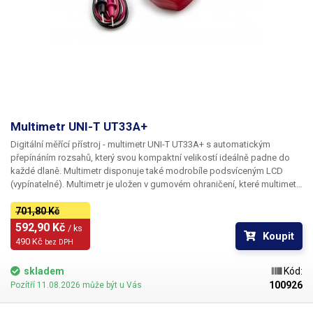
Střídavé napětí, Stejnosměrný proud, Střídavý proud, Stejnosměrný a
střídavý výkon, Odpor, Kapacita, Indukčnost.
Obsah balení:
UT116C,
krabička
Multimetr UNI-T UT33A+
Digitální měřící přístroj - multimetr UNI-T UT33A+
s automatickým
přepínáním rozsahů, který svou kompaktní velikostí ideálně padne do
každé dlaně. Multimetr disponuje také modrobíle podsvíceným LCD
(vypínatelné). Multimetr je uložen v gumovém ohraničení, které multimetr
chrání a zároveň se díky tomu dobře drží. UT33A disponuje také
sklopnou nohou, pro lepší odečítání z displeje. Od typu UT33B
701,80 Kč
se UT33A+ liší automatickou volbou rozsahů, což může být v některých
592,90 Kč 
/ ks
Koupit
aplikacích velmi přínosné. Verze UT33C pak navíc disponuje měřením
490 Kč 
bez DPH
teploty. Součástí balení jsou měřicí sondy (kabely) a baterie.
K zařízení
je možné za příplatek (není zahrnut v ceně výrobku) dodat kalibrační
skladem
Kód:
protokol,
cena kalibrace závisí na typu zařízení a rozsahu kalibrace u
100926
Pozítří 11.08.2026 může být u Vás
jednotlivých měrných veličin. V případě zájmu o kalibraci kontaktujte
prosím naše obchodí oddělení, které Vám, v co nejkratším zašle