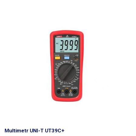
cenovou kalkulaci za kalibraci dle vašich požadavků.
U měřících
přístrojů (multimetry, klešťové multimetry lze kalibrovat tyto veličiny)
Stejnosměrné napětí, Střídavé napětí, Stejnosměrný proud, Střídavý
proud, Stejnosměrný a střídavý výkon, Odpor, Kapacita, Indukčnost.
Multimetr UNI-T UT39C+