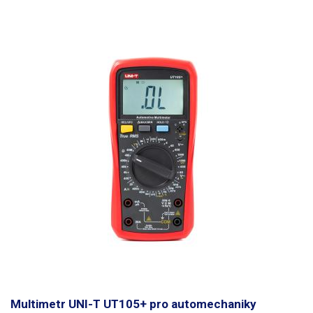
přepínání rozsahu, automatické vypnutí, čí podsvícení displeje.
Na zadní
části je nasazen odnímatelný pogumovaný kryt, který je protiskluzový a
brání poškození přístroje při pádu.
Ovládání je realizováno tlačítky po
stranách přístroje.
Multimetr lze nabíjet pomocí jakékoliv USB nabíječky,
nebo připojením do USB portu v PC za pomocí USB-A - USB-C kabelu.
Nabíječku lze zakoupit ZDE. Kabel USB-A - USB-C lze zakoupit ZDE.
Balení:
Multimetr, měřící kabely 80cm, teplotní sonda K -20 až 200°C,
uzavíratelné textilní pouzdro.
Multimetr UNI-T UT105+ pro automechaniky