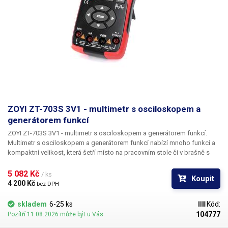
ZOYI ZT-703S 3V1 - multimetr s osciloskopem a
generátorem funkcí
ZOYI ZT-703S 3V1 - multimetr s osciloskopem a generátorem funkcí.
Multimetr s osciloskopem a generátorem funkcí nabízí mnoho funkcí a
kompaktní velikost, která šetří místo na pracovním stole či v brašně s
nářadím. Kombinace multimetru, osciloskopu a generátoru funkcí za
nízkou cenu nabízí všestranného pomocníka, který najde využití při
5 082 Kč 
/ ks
Koupit
opravách a vývoji elektroniky v dílně, na pracovišti, nebo při servisních
4 200 Kč 
bez DPH
úkonech v exteriéru. Díky integrovanému akumulátoru s možností
nabíjení / napájení USB-C zvládnete veškerá měření bez připojení k
skladem
6-25 ks
Kód:
elektrické síti.
Multimetr nabízí veškeré potřebné funkce při měření
–
104777
Pozítří 11.08.2026 může být u Vás
napětí AC/DC, Proud AC/DC, odpor, kapacita, test diod, test kontinuity