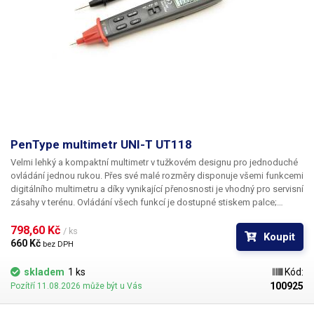
požadavků.
U měřících přístrojů (multimetry, klešťové multimetry lze
kalibrovat tyto veličiny)
Stejnosměrné napětí, Střídavé napětí,
Stejnosměrný proud, Střídavý proud, Stejnosměrný a střídavý výkon,
Odpor, Kapacita, Indukčnost.
Obsah balení:
UNIT-UT39C+, měřící šnůry
PenType multimetr UNI-T UT118
Velmi lehký a kompaktní multimetr v tužkovém designu pro jednoduché
ovládání jednou rukou. Přes své malé rozměry disponuje všemi funkcemi
digitálního multimetru a díky vynikající přenosnosti je vhodný pro servisní
zásahy v terénu. Ovládání všech funkcí je dostupné stiskem palce;
druhou ruku máte vždy volnou. Stejně tak je možné kdykoli stiskem
palce zapnout nebo vypnout podsvětlení LCD a osvětlení hrotu a
798,60 Kč 
/ ks
Koupit
prostoru před hrotem.
660 Kč 
bez DPH
skladem
1 ks
Kód:
100925
Pozítří 11.08.2026 může být u Vás