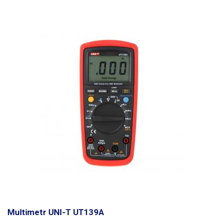
čitelný s modrým podsvíceným. Napájení 2xAAA baterií (součástí
přístroje). Nechybí funkce úspory baterie (sleep mode) a zobrazení
slabé baterie.
Funkce True RMS slouží k přesnému měření efektivní
hodnoty u střídavých signálů. Součást balení: Multimetr ET8102, měřící
sondy a teplotní sonda. Funkce: True RMS, vyhledávání vodičů pod
napětím AC (230V), LED svitilna, HOLD, MIN/MAX, měření diod, test
kontinuality.
Multimetr UNI-T UT139A