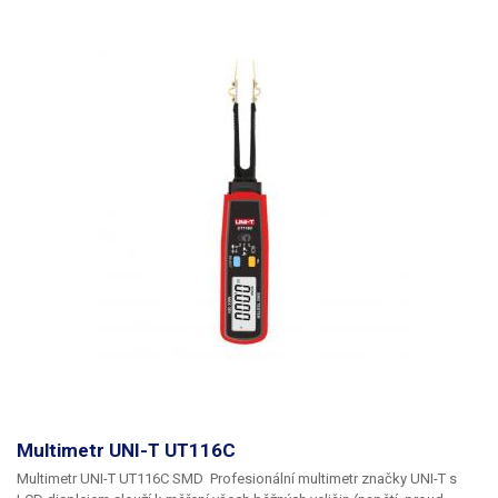
stole či postaven pomocí odklápěcí nožičky na těle přístroje. Multimetry
jsou opatřeny pogumováním, které zvyšuje odolnost a životnost
přístroje.
Přehled funkcí modelu: UT120C
Napětí AC / DC 600V Proud AC
/ DC 400mA Měření odporu 40MOhm Měření kapacity 100uF Kmitočet
100kHz Střída: 0.1 - 99% Automatické nastavování rozsahu Test diod
Akustický test vodivosti (prozvánění) Indikace slabé baterie REL
hodnota Sleep mód Data Hold Pevně připojené měřicí šňůry
K zařízení je
možné za příplatek (není zahrnut v ceně výrobku) dodat kalibrační
protokol
, cena kalibrace závisí na typu zařízení a rozsahu kalibrace u
jednotlivých měrných veličin. V případě zájmu o kalibraci kontaktujte
prosím naše obchodí oddělení, které Vám, v co nejkratším zašle
cenovou kalkulaci za kalibraci dle vašich požadavků.
U měřících
přístrojů (multimetry, klešťové multimetry lze kalibrovat tyto veličiny)
Stejnosměrné napětí, Střídavé napětí, Stejnosměrný proud, Střídavý
proud, Stejnosměrný a střídavý výkon, Odpor, Kapacita, Indukčnost.
Obsah balení:
UT120C, pouzdro
Multimetr UNI-T UT116C
​Multimetr UNI-T UT116C SMD
Profesionální multimetr značky UNI-T s