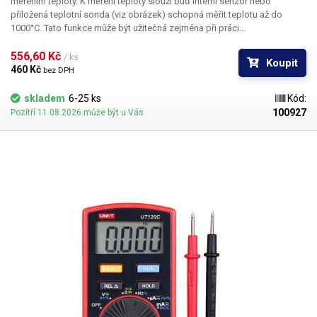
měřením teploty. K měření teploty slouží buď interní senzor nebo
přiložená teplotní sonda (viz obrázek) schopná měřit teplotu až do
1000°C. Tato funkce může být užitečná zejména při práci
s horkovzdušnými pájecími stanicemi pro ověření správné pracovní
teploty; zvláště pokud pracujete s leadfree slitinami, kde je sledování
556,60 Kč 
/ ks
Koupit
teploty důležité. Naměřená hodnota může být zobrazena ve stupních
460 Kč 
bez DPH
Celsia nebo Fahrenheita.
skladem
6-25 ks
Kód:
100927
Pozítří 11.08.2026 může být u Vás