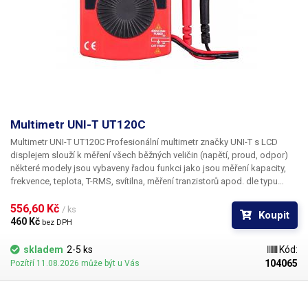
Multimetr UNI-T UT120C
​Multimetr UNI-T UT120C
Profesionální multimetr značky UNI-T s LCD
displejem slouží k měření všech běžných veličin (napětí, proud, odpor)
některé modely jsou vybaveny řadou funkci jako jsou měření kapacity,
frekvence, teplota, T-RMS, svítilna, měření tranzistorů apod. dle typu
modelu (viz seznam funkcí níže). Multimetry jsou nejpoužívanější měřící
přístroje při měření a opravách elektrospotřebičů, kancelářské techniky,
556,60 Kč 
/ ks
Koupit
rozvodů el. energie v budovách, elektroinstalacích automobilů, nebo při
460 Kč 
bez DPH
výrobě a hobby bastlení nejrůznějších el. projektů a výrobků. Multimetry
jsou vybaveny zdířkami, do kterých se připojí měřící šnůry s hroty,
skladem
2-5 ks
Kód:
pomocí, kterých je následně prováděno měření, veškeré naměřené
104065
Pozítří 11.08.2026 může být u Vás
hodnoty jsou zobrazeny na LCD displeji na těle přístroje. Pro nastavení
funkcí či změnu měřícího rozsahu slouží otočný volič uprostřed
multimetru. Přístroj lze při měření držet v ruce nebo jej mít položen na