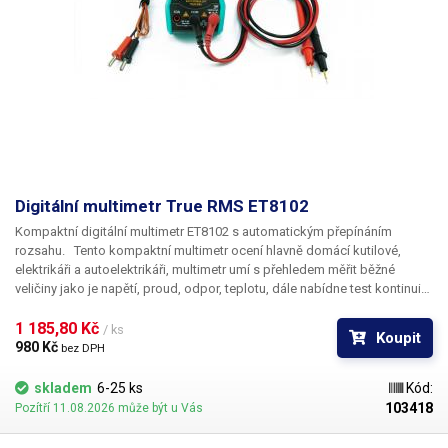
Stejnosměrný proud, Střídavý proud, Stejnosměrný a střídavý výkon,
Odpor, Kapacita, Indukčnost
Digitální multimetr True RMS ET8102
Kompaktní digitální multimetr ET8102 s automatickým přepínáním
rozsahu.
Tento kompaktní multimetr ocení hlavně domácí kutilové,
elektrikáři a autoelektrikáři, multimetr umí s přehledem měřit běžné
veličiny jako je napětí, proud, odpor, teplotu, dále nabídne test kontinuity,
frek. generátor obdélníkového signálu, měření frekvence, bezkontaktní
vyhledávání vodičů pod napětím (AC 230V), přisvětlovací diodu, funkci
1 185,80 Kč 
/ ks
Koupit
true RMS (AC) a měření kapacity kondenzátorů. Nechybí ani funkce
980 Kč 
bez DPH
HOLD pro "zmrazení" displeje a uchování aktuální naměřené hodnoty na
displeji, funkce sleep, kdy se po 15min, přístroj automaticky vypne při
skladem
6-25 ks
Kód:
nečinnosti. Multimetr je kvalitního dílenského zpracování, k celkově
103418
Pozítří 11.08.2026 může být u Vás
velmi dobré ergonomii měřáku pomáhá také pogumované tělo přístroje.
Součástí krytu je i sklopný stojan. Displej 50x32mm je přehledný a dobře