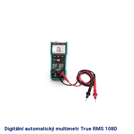
multimetru. Přístroj lze při měření držet v ruce nebo jej mít položen na
stole či postaven pomocí odklápěcí nožičky na těle přístroje. Multimetry
jsou opatřeny pogumováním, které zvyšuje odolnost a životnost
přístroje.
Přehled funkcí modelu: UT139B
Napětí AC / DC 600V Proud AC
/ DC 10A Měření odporu 40MOhm Měření kapacity 99.99 mF Kmitočet
10Hz - 10MHz Automatické nastavovaní rozsahu True RMS Šířka pásma
45Hz-1kHz Test diod Bezkontaktní detekce napětí Automatické vypnutí
Prozvánění (zkouška vodivosti) Indikace slabé baterie Data hold
Relatovní mód (nulování) Podsvětlení displeje Nadstandartní ochrana
vstupů včetně keramických pojistek.
K zařízení je možné za příplatek
(není zahrnut v ceně výrobku) dodat kalibrační protokol,
cena kalibrace
závisí na typu zařízení a rozsahu kalibrace u jednotlivých měrných veličin.
V případě zájmu o kalibraci kontaktujte prosím naše obchodí oddělení,
které Vám, v co nejkratším zašle cenovou kalkulaci za kalibraci dle
vašich požadavků.
U měřících přístrojů (multimetry, klešťové multimetry
lze kalibrovat tyto veličiny)
Stejnosměrné napětí, Střídavé napětí,
Stejnosměrný proud, Střídavý proud, Stejnosměrný a střídavý výkon,
Odpor, Kapacita, Indukčnost.
Obsah balení:
UT139B, měřící šnůry
Digitální automatický multimetr True RMS 108D