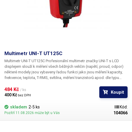
Multimetr UNI-T UT125C
​Multimetr UNI-T UT125C
Profesionální multimetr značky UNI-T s LCD
displejem slouží k měření všech běžných veličin (napětí, proud, odpor)
některé modely jsou vybaveny řadou funkci jako jsou měření kapacity,
frekvence, teplota, T-RMS, svítilna, měření tranzistorů apod. dle typu
modelu (viz seznam funkcí níže). Multimetry jsou nejpoužívanější měřící
přístroje při měření a opravách elektrospotřebičů, kancelářské techniky,
484 Kč 
/ ks
Koupit
rozvodů el. energie v budovách, elektroinstalacích automobilů, nebo při
400 Kč 
bez DPH
výrobě a hobby bastlení nejrůznějších el. projektů a výrobků. Multimetry
jsou vybaveny zdířkami, do kterých se připojí měřící šnůry s hroty,
skladem
2-5 ks
Kód:
pomocí, kterých je následně prováděno měření, veškeré naměřené
104066
Pozítří 11.08.2026 může být u Vás
hodnoty jsou zobrazeny na LCD displeji na těle přístroje. Pro nastavení
funkcí či změnu měřícího rozsahu slouží otočný volič uprostřed
multimetru. Přístroj lze při měření držet v ruce nebo jej mít položen na