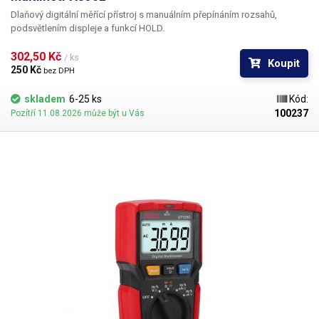
doba nabíjení je zhruba 2 hodiny, doba provozu se pohybuje v rozmezí
Dlaňový digitální měřící přístroj s manuálním přepínáním rozsahů,
3-5 hodin v závislosti na typu měření a nastavení jasu displeje. Multimetr
podsvětlením displeje a funkcí HOLD.
lze používat i při nabíjení, avšak je třeba dbát na omezení způsobena
připojením napájecího adaptéru do elektrické sítě.
Balení:
Multimetr ZT-
302,50 Kč 
/ ks
703S, měřící šnůry, sonda pro osciloskop, USB kabel
Koupit
250 Kč 
bez DPH
skladem
6-25 ks
Kód:
100237
Pozítří 11.08.2026 může být u Vás