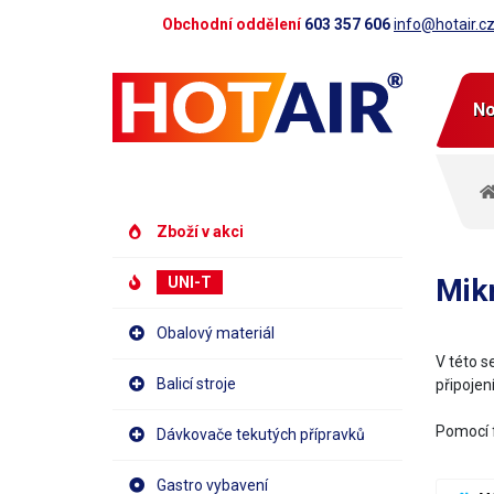
Obchodní oddělení
603 357 606
info@hotair.c
No
Zboží v akci
Mik
UNI-T
Obalový materiál
V této s
Balicí stroje
připojení
Pomocí f
Dávkovače tekutých přípravků
Gastro vybavení