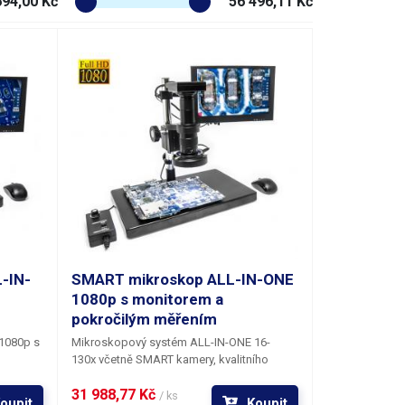
694,00 Kč
56 496,11 Kč
-IN-
SMART mikroskop ALL-IN-ONE
1080p s monitorem a
pokročilým měřením
1080p s
Mikroskopový systém ALL-IN-ONE 16-
130x
včetně SMART kamery, kvalitního
tně
průmyslového FullHD LCD AH-VA monitoru
31 988,77 Kč 
ového
a regulovatelného LED osvětlení k
/ ks
oupit
Koupit