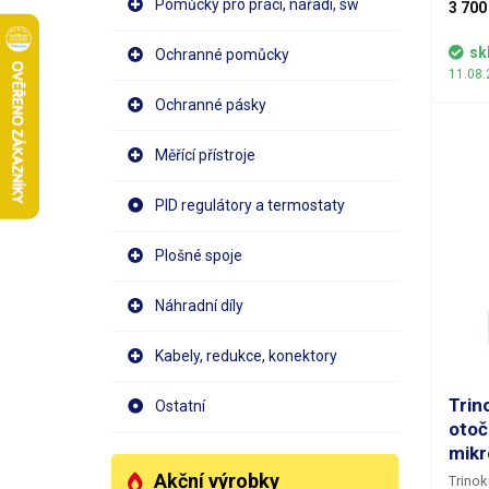
Pomůcky pro práci, nářadí, sw
připoj
3 700
vidíte
stiske
sk
Ochranné pomůcky
uložít
11.08.
součástí balení).
Ochranné pásky
LED di
potenc
akumul
Měřící přístroje
při pr
Mikro
PID regulátory a termostaty
konekt
nabíje
připoj
Plošné spoje
webkam
fotogr
Náhradní díly
(Full 
Kabely, redukce, konektory
Trin
Ostatní
oto
mikr
Akční výrobky
Trinok