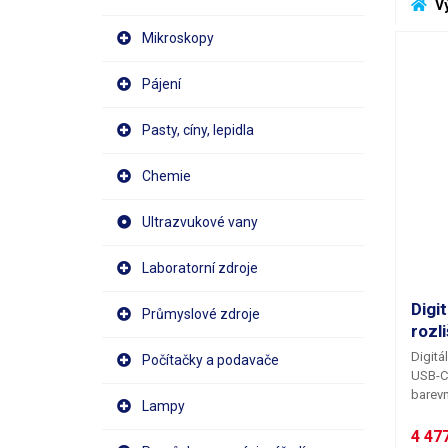
 V
Mikroskopy
Pájení
Pasty, cíny, lepidla
Chemie
Ultrazvukové vany
Laboratorní zdroje
Digi
Průmyslové zdroje
rozl
Digitá
Počítačky a podavače
USB-C
barev
Lampy
sníma
pohodl
4 477