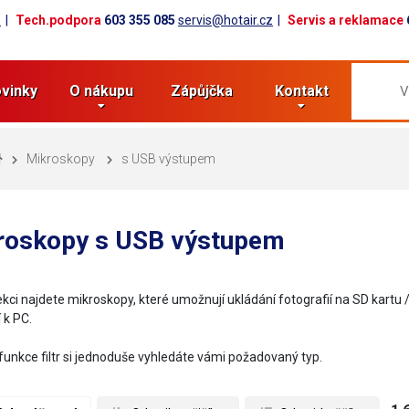
z
Tech.podpora
603 355 085
servis@hotair.cz
Servis a reklamace
vinky
O nákupu
Zápůjčka
Kontakt
Mikroskopy
s USB výstupem
roskopy s USB výstupem
ekci najdete mikroskopy, které umožnují ukládání fotografií na SD kart
 k PC.
unkce filtr si jednoduše vyhledáte vámi požadovaný typ.