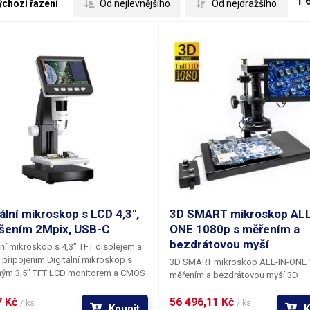
1 
ýchozí řazení
 Od nejlevnějšího
 Od nejdražšího
tální mikroskop s LCD 4,3",
3D SMART mikroskop ALL
išením 2Mpix, USB-C
ONE 1080p s měřením a
bezdrátovou myší
lní mikroskop s 4,3" TFT displejem a
 připojením
Digitální mikroskop s
3D SMART mikroskop ALL-IN-ONE 
ným 3,5" TFT LCD monitorem a CMOS
měřením a bezdrátovou myší 3D
čem s rozlišením 2 Mpx vám umožní
mikroskop ALL-IN-ONE systém vče
né pozorování bez nutnosti
 Kč 
56 496,11 Kč 
SMART kamery, kvalitního průmysl
/ ks
/ ks
Koupit
K