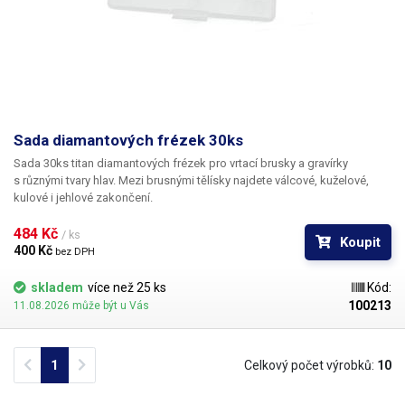
Sada diamantových frézek 30ks
Sada 30ks titan diamantových frézek pro vrtací brusky a gravírky
s různými tvary hlav. Mezi brusnými tělísky najdete válcové, kuželové,
kulové i jehlové zakončení.
484 Kč 
/ ks
Koupit
400 Kč 
bez DPH
skladem
více než 25 ks
Kód:
100213
11.08.2026 může být u Vás
Previous
Next
1
Celkový počet výrobků:
10