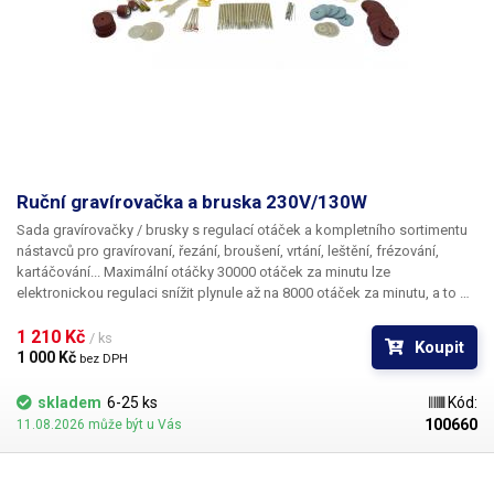
Ruční gravírovačka a bruska 230V/130W
Sada gravírovačky / brusky s regulací otáček a kompletního sortimentu
nástavců pro gravírovaní, řezání, broušení, vrtání, leštění, frézování,
kartáčování... Maximální otáčky 30000 otáček za minutu lze
elektronickou regulaci snížit plynule až na 8000 otáček za minutu, a to při
téměř stejném momentu otáčení ve spodní oblasti otáček, což je velice
důležité při jemném vrtání, kartáčování a leštění.
1 210 Kč 
/ ks
Koupit
1 000 Kč 
bez DPH
skladem
6-25 ks
Kód:
100660
11.08.2026 může být u Vás