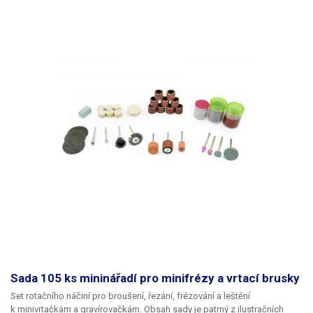
Sada 105 ks mininářadí pro minifrézy a vrtací brusky
Set rotačního náčiní pro broušení, řezání, frézování a leštění
k minivrtačkám a gravírovačkám. Obsah sady je patrný z ilustračních