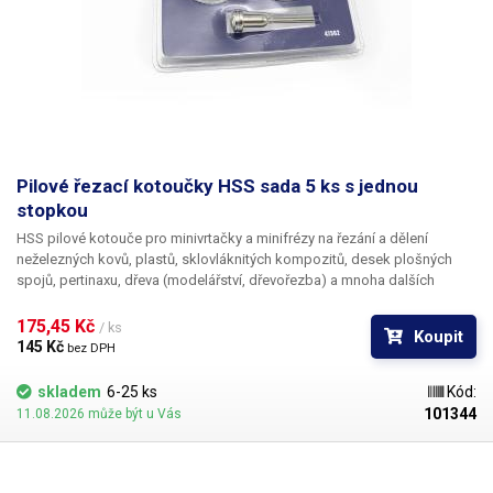
Pilové řezací kotoučky HSS sada 5 ks s jednou
stopkou
HSS pilové kotouče pro minivrtačky a minifrézy na řezání a dělení
neželezných kovů, plastů, sklovláknitých kompozitů, desek plošných
spojů, pertinaxu, dřeva (modelářství, dřevořezba) a mnoha dalších
materiálů v široké škále tvrdosti. V sadě naleznete 5 HSS kotoučů a
jednu univerzální stopku pro jejich upnutí.
175,45 Kč 
/ ks
Koupit
145 Kč 
bez DPH
skladem
6-25 ks
Kód:
101344
11.08.2026 může být u Vás