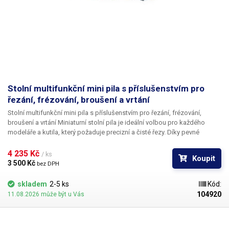
Stolní multifunkční mini pila s příslušenstvím pro
řezání, frézování, broušení a vrtání
Stolní multifunkční mini pila s příslušenstvím pro řezání, frézování,
broušení a vrtání
Miniaturní stolní pila je ideální volbou pro každého
modeláře a kutila, který požaduje precizní a čisté řezy. Díky pevné
konstrukci a univerzálním možnostem nastavení dokáže zvládnout
širokou škálu jemných tvůrčích prací. Ačkoli zabere minimum místa,
4 235 Kč 
/ ks
Koupit
zvládne překvapivě mnoho práce — díky možnosti připojit bowden se
3 500 Kč 
bez DPH
sklíčidlem totiž neslouží jen jako stolní mini pila, ale i jako nástroj pro
vrtání či jemné broušení.
Stává se tak všestranným pomocníkem do
skladem
2-5 ks
Kód:
domácí dílny, ateliéru i modelářského koutku. Pila je určena pro úpravu
104920
11.08.2026 může být u Vás
menších dřevěných destiček, balsy, překližky, plastů, kartonu či měkkých
kovů. Hodí se pro výrobu modelů, miniatur, prototypů, drobných
součástek a dekorací. Modelářská stolní pila používá
kotouče o