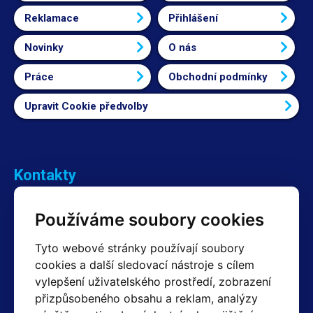
Reklamace
Přihlášení
Novinky
O nás
Práce
Obchodní podmínky
Upravit Cookie předvolby
Kontakty
Obchodní oddělení Reklamace
Používáme soubory cookies
+420 603 357 606 +420 605 234 204
info@hotair.cz
Tyto webové stránky používají soubory
Fakturační a expediční oddělení
cookies a další sledovací nástroje s cílem
+420 605 259 759
(Po–Pá: 7:30 – 15:00)
vylepšení uživatelského prostředí, zobrazení
přizpůsobeného obsahu a reklam, analýzy
Technické oddělení