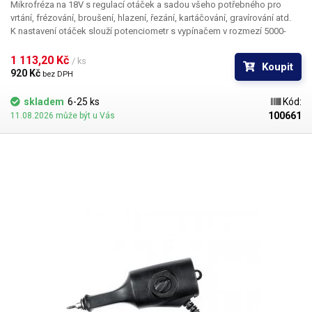
Mikrofréza na 18V s regulací otáček a sadou všeho potřebného pro
vrtání, frézování, broušení, hlazení, řezání, kartáčování, gravírování atd.
K nastavení otáček slouží potenciometr s vypínačem v rozmezí 5000-
18000 otáček za minutu naprázdno.
1 113,20 Kč 
/ ks
Koupit
920 Kč 
bez DPH
skladem
6-25 ks
Kód:
100661
11.08.2026 může být u Vás