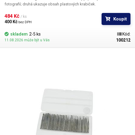
fotografií; druhá ukazuje obsah plastových krabiček.
484 Kč 
/ ks
Koupit
400 Kč 
bez DPH
skladem
2-5 ks
Kód:
100212
11.08.2026 může být u Vás