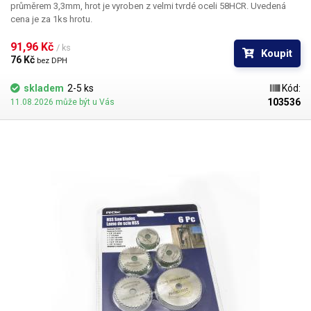
průměrem 3,3mm, hrot je vyroben z velmi tvrdé oceli 58HCR. Uvedená
cena je za 1ks hrotu.
91,96 Kč 
/ ks
Koupit
76 Kč 
bez DPH
skladem
2-5 ks
Kód:
103536
11.08.2026 může být u Vás