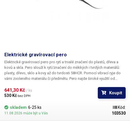
Elektrické gravírovací pero
Elektrické gravírovací pero pro rytí a trvalé značení do plastů, dřeva a
kovů a skla.
Pero slouží k rytí/značení do měkkých i tvrdých materiálů:
plasty, dřevo, sklo a kovy až do tvrdosti 58HCR. Pomocí vibrací ryje do
vámi zvoleného materiálu či předmětu. Pero najde široké využití od
vytváření značek a textů až po tvorbu dekorací, doma v dílně či garáži.
Pomocí otočného voliče na těle přístroje je možné regulovat sílu
641,30 Kč 
/ ks
Koupit
(hloubku) značení / úderu do materiálu. Pero je navrhnuto pro pohodlné
530 Kč 
bez DPH
a snadné uchopení, pro gravírování není nutné vynakládat velkou sílu
nebo na pero tlačit.
Obsah balení:
pero s hrotem Pero je potřeba po 15
skladem
6-25 ks
Kód:
min. práce nechat alespoň 5 min. odpočinout ve vypnutém stavu aby
103530
11.08.2026 může být u Vás
nedocházelo k přehřátí a snížení životnosti elektroniky uvnitř pera. K peru
doporučujeme zakoupit náhradní hrot.