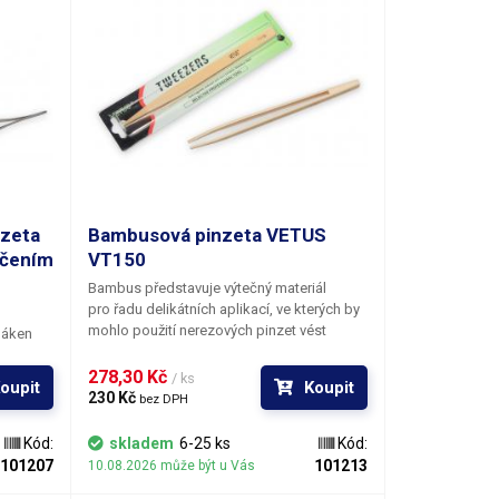
nzeta
Bambusová pinzeta VETUS
nčením
VT150
Bambus představuje výtečný materiál
pro řadu delikátních aplikací, ve kterých by
mohlo použití nerezových pinzet vést
láken
k poškození uchopených předmětů. Jedná
nzetě
se o nevodivý, nemagnetický a
278,30 Kč 
/ ks
oupit
Koupit
antimagnetický materiál, který navíc
,
230 Kč 
bez DPH
odolává mnoha chemikáliím. Pinzeta je
tím, že
určena k bezpečné manipulaci s malými
ále je
Kód:
skladem
6-25 ks
Kód:
optickými elementy, drobnými křehkými
í a
101207
101213
10.08.2026 může být u Vás
součástmi, perlami a jinými objekty