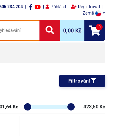
605 234 204
Přihlásit
Registrovat
Země
0
0,00 Kč
Filtrování 
01,64 Kč
423,50 Kč