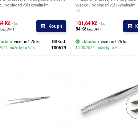
u odolností vůči kyselinám.
vysokou odolností vůči kyselinám. Typ: TS-
12
4 Kč 
101,64 Kč 
/ ks
/ ks
Koupit
K
 
84 Kč 
bez DPH
bez DPH
ladem
více než 25 ks
Kód:
skladem
více než 25 ks
100679
2026 může být u Vás
10.08.2026 může být u Vás