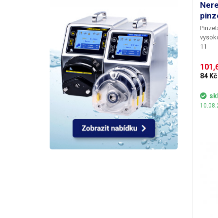
Ner
pinz
Pinzet
vysokou
11
101,6
84 Kč
sk
10.08.