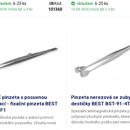
matován pískováním. Nerezový mate
ladem
6-25 ks
Kód:
skladem
6-25 ks
tvrzený (tvrdost vyšší než HRC40) a 
101360
2026 může být u Vás
10.08.2026 může být u Vás
odolný vůči kyselinám.
 pinzeta s posuvnou
Pinzeta nerezová se zub
ací - fixační pinzeta BEST
destičky BEST BST-91-4
-F1
Speciální antimagnetická pinzeta p
uchycení plochých předmětů, které
dlouhá pinzeta s aretací pomocí
důvodu možného poškození nemo
nického posuvníku. Dlouhá rovná
uchyceny přímo prsty. Typickou apl
a s drážkovanýma čelistma s