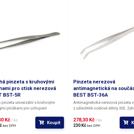
vyrobena z nerezavějící oceli 302.
há pinzeta s kruhovými
Pinzeta nerezová
hami pro stisk nerezová
antimagnetická na součá
T BST-5R
BEST BST-36A
 pinzeta univerzální s kruhovými
Antimagnetická nerezová pinzeta 
ými ploškami pro uchopení
z ušlechtilé ocelové slitiny 302. Za
tů. Je vyrobena z nerezavějící
placaté plošky pinzety fungují jako
0 Kč 
278,30 Kč 
gnetické oceli. Vhodná pro přidržení
spolehlivé kleště pro větší součást
/ ks
/ ks
Koupit
K
h součástek.
č 
usnadňují jejich letování či odletová
230 Kč 
bez DPH
bez DPH
desky plošných spojů. Povrch pinze