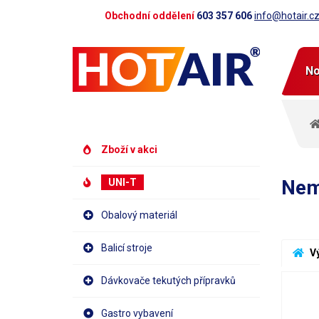
Obchodní oddělení
603 357 606
info@hotair.c
No
Zboží v akci
Nem
UNI-T
Obalový materiál
Balicí stroje
 V
Dávkovače tekutých přípravků
Gastro vybavení