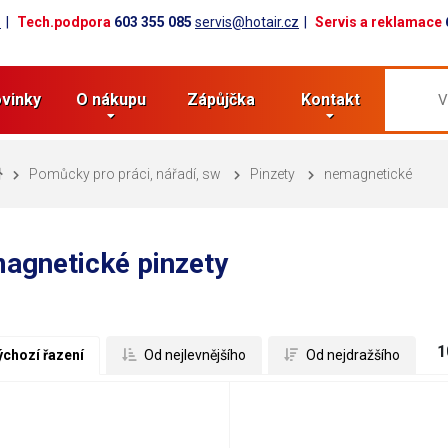
z
Tech.podpora
603 355 085
servis@hotair.cz
Servis a reklamace
vinky
O nákupu
Zápůjčka
Kontakt
Pomůcky pro práci, nářadí, sw
Pinzety
nemagnetické
agnetické pinzety
1
ýchozí řazení
 Od nejlevnějšího
 Od nejdražšího