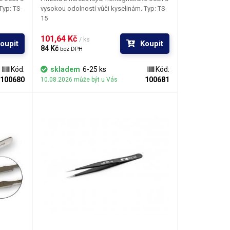
vysokou odolností vůči kyselinám. Typ: TS-
15
101,64 Kč 
/ ks
oupit
Koupit
84 Kč 
bez DPH
Kód:
skladem
6-25 ks
Kód:
100680
100681
10.08.2026 může být u Vás