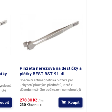
náchylnými k mechanickému poškození
povrchu. Čištění je možné provádět jemným
smirkovým papírem.
Pinzeta nerezová na destičky a
stky
plátky BEST BST-91-4L
Speciální antimagnetická pinzeta pro
uchycení plochých předmětů, které z
vyrobená
důvodu možného poškození nemohou být
hnuté
uchyceny přímo prsty. Typickou aplikaci
představuje manipulace s křemíkovými
278,30 Kč 
ky a
/ ks
oupit
Koupit
deskami pro výrobu polovodičů.
ní z
230 Kč 
bez DPH
Rovnoběžná plocha čelistí pinzety
ty je