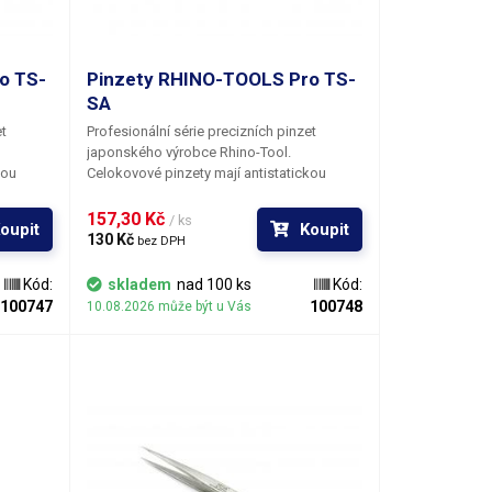
o TS-
Pinzety RHINO-TOOLS Pro TS-
SA
et
Profesionální série precizních pinzet
japonského výrobce Rhino-Tool.
kou
Celokovové pinzety mají antistatickou
vněž
(ESD) povrchovou úpravu, která rovněž
dech, kdy
slouží jako tepelná izolace v případech, kdy
157,30 Kč 
/ ks
oupit
Koupit
eny
jsou přidržované součástky vystaveny
130 Kč 
bez DPH
vysokým teplotám (např. při
nké
horkovzdušném letování). Velmi tenké
Kód:
skladem
nad 100 ks
Kód:
a sebe
ostře broušené zakončení pinzet na sebe
100747
100748
10.08.2026 může být u Vás
e vám
při stisku perfektně dosedají, takže vám
z jistého sevření nevypadnou ani ty
nejmenší SMD součástky.