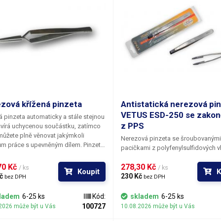
zová křížená pinzeta
Antistatická nerezová pi
VETUS ESD-250 se zako
á pinzeta automaticky a stále stejnou
z PPS
svírá uchycenou součástku, zatímco
můžete plně věnovat jakýmkoli
Nerezová pinzeta se šroubovanými
ům práce s upevněným dílem. Pinzetu
pacičkami z polyfenylsulfidových v
jednou zmáčknout a uchopit
(PPS). Tento materiál propůjčuje pi
tku; maximální velikost - mezera
0 Kč 
278,30 Kč 
jedinečné vlastnosti mezi než patří
/ ks
/ ks
Koupit
K
lně roztaženými hroty pinzety je 16
č 
absolutní odolnost proti kyselinám
230 Kč 
bez DPH
bez DPH
teriál je antikorozivní a
odolnost vůči teplotám do 170°C s 
gnetický.
nedochází k ohřevu kovové části. D
ladem
6-25 ks
Kód:
skladem
6-25 ks
materiál antimagnetický, nekorozivn
100727
2026 může být u Vás
10.08.2026 může být u Vás
antistatický. Kovová část pinzety je