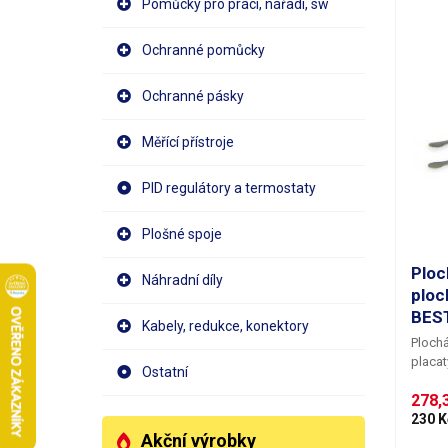
Pomůcky pro práci, nářadí, sw
Ochranné pomůcky
Ochranné pásky
Měřící přístroje
PID regulátory a termostaty
Plošné spoje
Ploc
Náhradní díly
ploc
BES
Kabely, redukce, konektory
Plochá
placat
Ostatní
předmě
278,3
antima
většíc
230 K
Akční výrobky