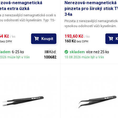
ezová-nemagnetická
Nerezová-nemagnetická
eta extra úzká
pinzeta pro široký stisk
34a
a z nerezavějící nemagnetické oceli s
 odolností vůči kyselinám. Typ: TS-
Pinzeta z nerezavějící nemagnetické
vysokou odolností vůči kyselinám.
4 Kč 
193,60 Kč 
/ ks
/ ks
Koupit
K
 
160 Kč 
bez DPH
bez DPH
ladem
6-25 ks
Kód:
skladem
více než 25 ks
100682
2026 může být u Vás
10.08.2026 může být u Vás