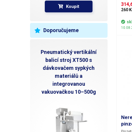
314,6
posuvn
Koupit
čelist
260 K
při dr
kteréh
sk
Pinzet
10.08.
Doporučujeme
elektr
práce,
Pneumatický vertikální
balicí stroj XT500 s
dávkovačem sypkých
materiálů a
integrovanou
vakuovačkou 10–500g
Ner
pinz
Pinzet