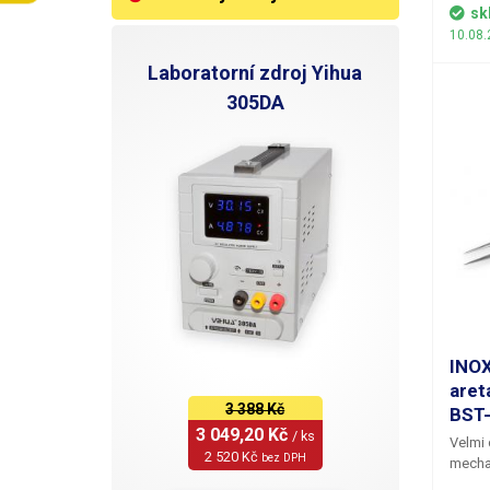
sk
10.08.
Laboratorní zdroj Yihua
305DA
INOX
aret
3 388 Kč
BST
3 049,20 Kč 
/ ks
Velmi 
2 520 Kč 
bez DPH
mecha
pinzet