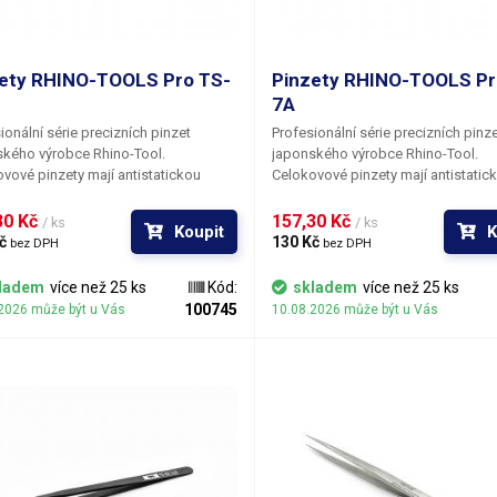
ety RHINO-TOOLS Pro TS-
Pinzety RHINO-TOOLS Pr
7A
ionální série precizních pinzet
Profesionální série precizních pinz
kého výrobce Rhino-Tool.
japonského výrobce Rhino-Tool.
vové pinzety mají antistatickou
Celokovové pinzety mají antistatic
povrchovou úpravu, která rovněž
(ESD) povrchovou úpravu, která ro
 jako tepelná izolace v případech, kdy
slouží jako tepelná izolace v přípa
0 Kč 
157,30 Kč 
/ ks
/ ks
Koupit
K
řidržované součástky vystaveny
jsou přidržované součástky vystav
č 
130 Kč 
bez DPH
bez DPH
m teplotám (např. při
vysokým teplotám (např. při
zdušném letování). Velmi tenké
horkovzdušném letování). Velmi te
ladem
více než 25 ks
Kód:
skladem
více než 25 ks
broušené zakončení pinzet na sebe
ostře broušené zakončení pinzet n
100745
2026 může být u Vás
10.08.2026 může být u Vás
isku perfektně dosedají, takže vám
při stisku perfektně dosedají, takž
ého sevření nevypadnou ani ty
z jistého sevření nevypadnou ani ty
nší SMD součástky.
nejmenší SMD součástky.