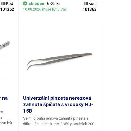
umožňuje dokonalý úchop všech placatých
riál je
Kód:
skladem
6-25 ks
Kód:
objektů. Pinzeta je vyrobena z
je
101362
101363
10.08.2026 může být u Vás
antimagnetické ušlechtilé ocelové slitiny
302. Povrch je matován pískováním.
Nerezový materiál je tvrzený (tvrdost vyšší
než HRC40) a je odolný vůči kyselinám.
y na
Univerzální pinzeta nerezová
T
zahnutá špičatá s vroubky HJ-
15B
ro
 z
Velmi dlouhá jehlová zahnutá pinzeta s
hou být
šířkou čelistí na konci špičky pouhých 200
ikaci
mikrometrů, vyrobená z antimagnetické