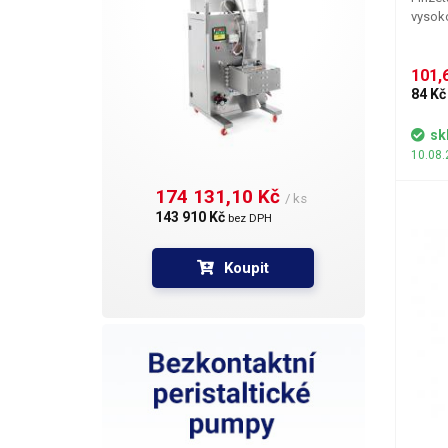
vysoko
101,6
84 Kč
sk
10.08.
174 131,10 Kč 
/ ks
143 910 Kč 
bez DPH
Koupit