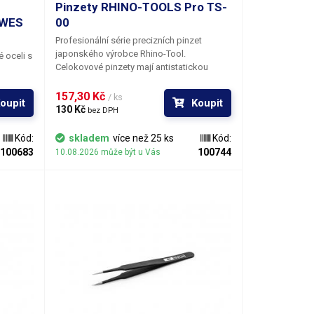
Pinzety RHINO-TOOLS Pro TS-
 TWES
00
Profesionální série precizních pinzet
japonského výrobce Rhino-Tool.
 oceli s
Celokovové pinzety mají antistatickou
(ESD) povrchovou úpravu, která rovněž
slouží jako tepelná izolace v případech, kdy
157,30 Kč 
/ ks
oupit
Koupit
jsou přidržované součástky vystaveny
130 Kč 
bez DPH
vysokým teplotám (např. při
horkovzdušném letování). Velmi tenké
Kód:
skladem
více než 25 ks
Kód:
ostře broušené zakončení pinzet na sebe
100683
100744
10.08.2026 může být u Vás
při stisku perfektně dosedají, takže vám
z jistého sevření nevypadnou ani ty
nejmenší SMD součástky.