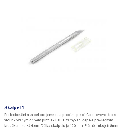
červík pro upevnění břitu, pouzdro na zip.
Skalpel 1
Profesionální skalpel pro jemnou a precizní práci. Celokovové tělo s
vroubkovaným gripem proti skluzu. Uzamykání čepele převlečným
kroužkem se závitem. Délka skalpelu je 120 mm. Průměr rukojeti 8mm.