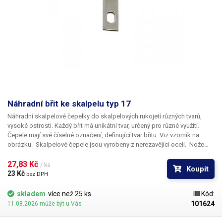
Náhradní břit ke skalpelu typ 17
Náhradní skalpelové čepelky do skalpelových rukojetí různých tvarů,
vysoké ostrosti. Každý břit má unikátní tvar, určený pro různé využití.
Čepele mají své číselné označení, definující tvar břitu. Viz vzorník na
obrázku. Skalpelové čepele jsou vyrobeny z nerezavějící oceli. Nože
nejsou sterilní.
Rozměry:
35,6 x 6,1mm
27,83 Kč 
/ ks
Koupit
23 Kč 
bez DPH
skladem
více než 25 ks
Kód:
101624
11.08.2026 může být u Vás