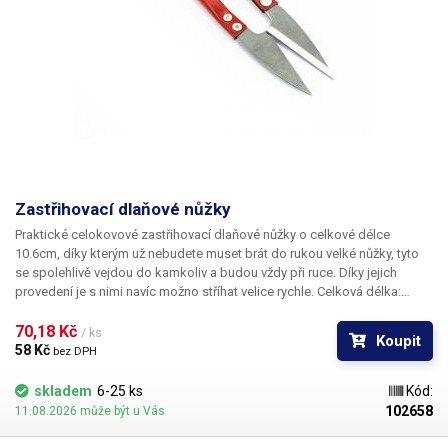
Zastřihovací dlaňové nůžky
Praktické celokovové zastřihovací dlaňové nůžky o celkové délce
10.6cm, díky kterým už nebudete muset brát do rukou velké nůžky, tyto
se spolehlivě vejdou do kamkoliv a budou vždy při ruce. Díky jejich
provedení je s nimi navíc možno stříhat velice rychle. Celková délka:
106mm Délka ostří: 30mm Barva: černá, červená, modrá - dle aktuální
skladové dostupnosti (možno uvést preferenci do poznámky)
70,18 Kč 
/ ks
Koupit
58 Kč 
bez DPH
skladem
6-25 ks
Kód:
102658
11.08.2026 může být u Vás