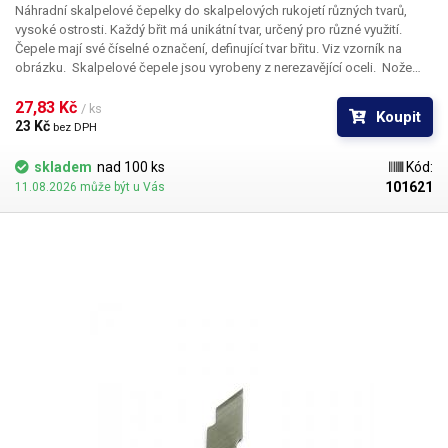
Náhradní skalpelové čepelky do skalpelových rukojetí různých tvarů,
vysoké ostrosti. Každý břit má unikátní tvar, určený pro různé využití.
Čepele mají své číselné označení, definující tvar břitu. Viz vzorník na
obrázku. Skalpelové čepele jsou vyrobeny z nerezavějící oceli. Nože
nejsou sterilní.
Rozměry:
39,7 x 7,8mm
27,83 Kč 
/ ks
Koupit
23 Kč 
bez DPH
skladem
nad 100 ks
Kód:
101621
11.08.2026 může být u Vás