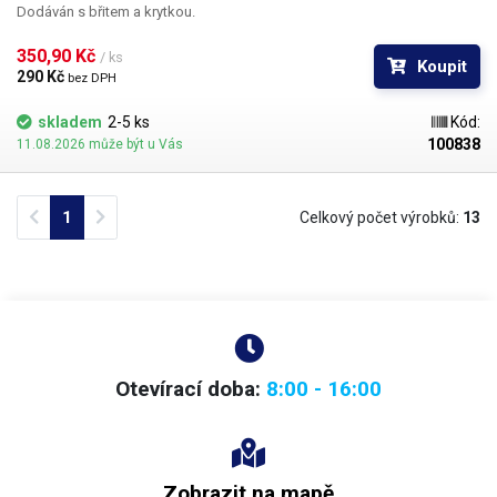
Dodáván s břitem a krytkou.
350,90 Kč 
/ ks
Koupit
290 Kč 
bez DPH
skladem
2-5 ks
Kód:
100838
11.08.2026 může být u Vás
Previous
Next
1
Celkový počet výrobků:
13
Otevírací doba:
8:00 - 16:00
Zobrazit na mapě