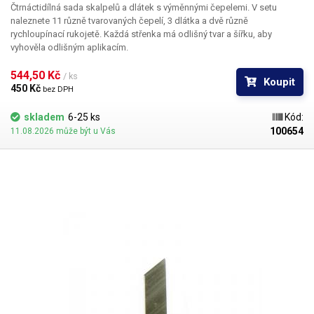
Čtrnáctidílná sada skalpelů a dlátek s výměnnými čepelemi. V setu
naleznete 11 různě tvarovaných čepelí, 3 dlátka a dvě různě
rychloupínací rukojetě. Každá střenka má odlišný tvar a šířku, aby
vyhověla odlišným aplikacím.
544,50 Kč 
/ ks
Koupit
450 Kč 
bez DPH
skladem
6-25 ks
Kód:
100654
11.08.2026 může být u Vás