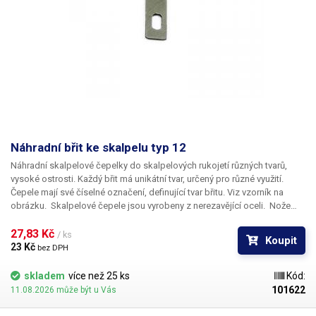
Náhradní břit ke skalpelu typ 12
Náhradní skalpelové čepelky do skalpelových rukojetí různých tvarů,
vysoké ostrosti. Každý břit má unikátní tvar, určený pro různé využití.
Čepele mají své číselné označení, definující tvar břitu. Viz vzorník na
obrázku. Skalpelové čepele jsou vyrobeny z nerezavějící oceli. Nože
nejsou sterilní.
Rozměry:
33,1 x 6,9mm
27,83 Kč 
/ ks
Koupit
23 Kč 
bez DPH
skladem
více než 25 ks
Kód:
101622
11.08.2026 může být u Vás