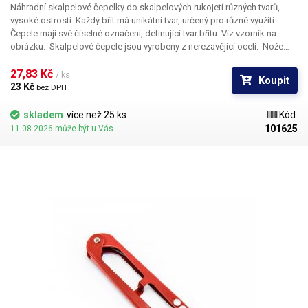
Náhradní skalpelové čepelky do skalpelových rukojetí různých tvarů,
vysoké ostrosti. Každý břit má unikátní tvar, určený pro různé využití.
Čepele mají své číselné označení, definující tvar břitu. Viz vzorník na
obrázku. Skalpelové čepele jsou vyrobeny z nerezavějící oceli. Nože
nejsou sterilní.
Rozměry:
35,3 x 8,2mm
27,83 Kč 
/ ks
Koupit
23 Kč 
bez DPH
skladem
více než 25 ks
Kód:
101625
11.08.2026 může být u Vás