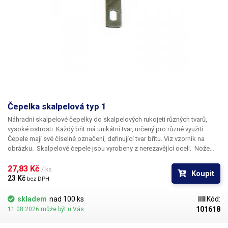
Čepelka skalpelová typ 1
Náhradní skalpelové čepelky do skalpelových rukojetí různých tvarů,
vysoké ostrosti. Každý břit má unikátní tvar, určený pro různé využití.
Čepele mají své číselné označení, definující tvar břitu. Viz vzorník na
obrázku. Skalpelové čepele jsou vyrobeny z nerezavějící oceli. Nože
nejsou sterilní.
Rozměry:
38 x 5,7mm
27,83 Kč 
/ ks
Koupit
23 Kč 
bez DPH
skladem
nad 100 ks
Kód:
101618
11.08.2026 může být u Vás