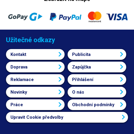
Užitečné odkazy
Kontakt
Publicita
Doprava
Zapůjčka
Reklamace
Přihlášení
Novinky
O nás
Práce
Obchodní podmínky
Upravit Cookie předvolby