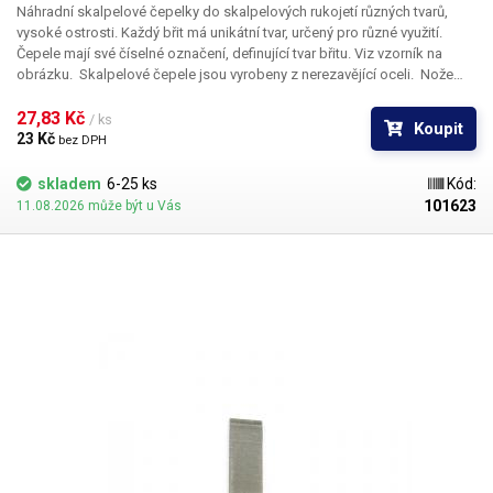
Náhradní skalpelové čepelky do skalpelových rukojetí různých tvarů,
vysoké ostrosti. Každý břit má unikátní tvar, určený pro různé využití.
Čepele mají své číselné označení, definující tvar břitu. Viz vzorník na
obrázku. Skalpelové čepele jsou vyrobeny z nerezavějící oceli. Nože
nejsou sterilní.
Rozměry:
33,8 x 7,8mm
27,83 Kč 
/ ks
Koupit
23 Kč 
bez DPH
skladem
6-25 ks
Kód:
101623
11.08.2026 může být u Vás