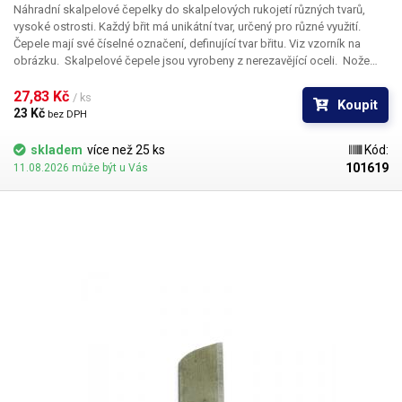
Náhradní skalpelové čepelky do skalpelových rukojetí různých tvarů,
vysoké ostrosti. Každý břit má unikátní tvar, určený pro různé využití.
Čepele mají své číselné označení, definující tvar břitu. Viz vzorník na
obrázku. Skalpelové čepele jsou vyrobeny z nerezavějící oceli. Nože
nejsou sterilní.
Rozměry:
36,7 x 6mm
27,83 Kč 
/ ks
Koupit
23 Kč 
bez DPH
skladem
více než 25 ks
Kód:
101619
11.08.2026 může být u Vás