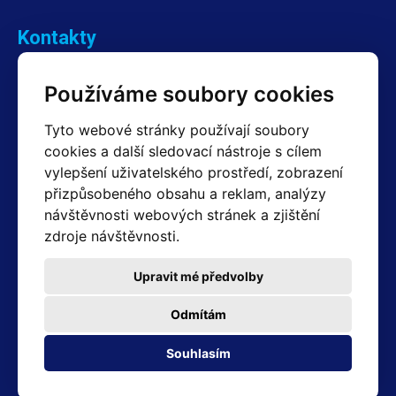
Kontakty
Obchodní oddělení Reklamace
Používáme soubory cookies
+420 603 357 606 +420 605 234 204
info@hotair.cz
Tyto webové stránky používají soubory
Fakturační a expediční oddělení
cookies a další sledovací nástroje s cílem
+420 605 259 759
(Po–Pá: 7:30 – 15:00)
vylepšení uživatelského prostředí, zobrazení
přizpůsobeného obsahu a reklam, analýzy
Technické oddělení
návštěvnosti webových stránek a zjištění
+420 603 355 085
(Po–Pá: 8:00 – 16:00)
zdroje návštěvnosti.
servis@hotair.cz
Výdej zboží (Ostrava): Po-Pá: 8:00 - 16:00
Upravit mé předvolby
Platba jen v hotovosti
Odmítám
Adresa prodejny
Souhlasím
Michálkovická 2098/86B 710 00 Ostrava