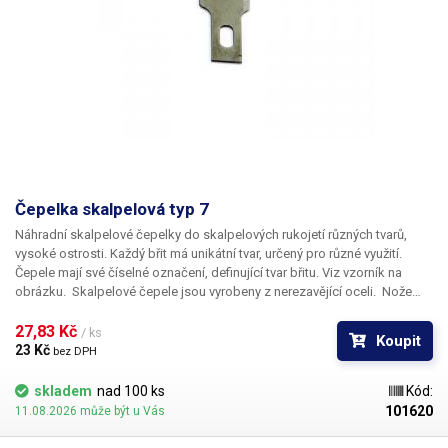
Čepelka skalpelová typ 7
Náhradní skalpelové čepelky do skalpelových rukojetí různých tvarů,
vysoké ostrosti. Každý břit má unikátní tvar, určený pro různé využití.
Čepele mají své číselné označení, definující tvar břitu. Viz vzorník na
obrázku. Skalpelové čepele jsou vyrobeny z nerezavějící oceli. Nože
nejsou sterilní.
Rozměry:
36,4 x 9,8mm
27,83 Kč 
/ ks
Koupit
23 Kč 
bez DPH
skladem
nad 100 ks
Kód:
101620
11.08.2026 může být u Vás