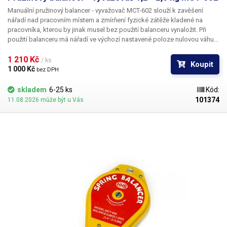
Manuální pružinový balancer - vyvažovač MCT-602 slouží k zavěšení
nářadí nad pracovním místem a zmírňení fyzické zátěže kladené na
pracovníka, kterou by jinak musel bez použití balanceru vynaložit. Při
použití balanceru má nářadí ve výchozí nastavené poloze nulovou váhu a
není třeba nic zvedat. Díky závěsnému balanceru budete mít své nářadí
vždy v optimální výšce a poloze, což výrazně usnadní a značně urychlí
1 210 Kč 
/ ks
Koupit
Vaši práci. Společně s vyšší efektivitou a komfortem také zvýší
1 000 Kč 
bez DPH
samotnou bezpečnost pracoviště, jelikož díky zavěšení nehrozí pád
nářadí na zem, ani jiné poranění způsobené jeho nevhodným umístěním.
skladem
6-25 ks
Kód:
101374
11.08.2026 může být u Vás