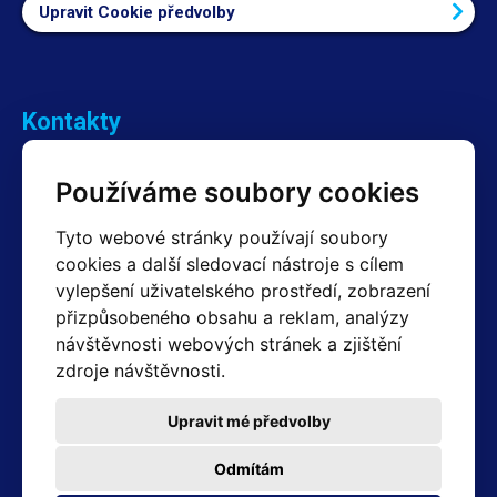
Upravit Cookie předvolby
Kontakty
Obchodní oddělení Reklamace
Používáme soubory cookies
+420 603 357 606 +420 605 234 204
info@hotair.cz
Tyto webové stránky používají soubory
Fakturační a expediční oddělení
cookies a další sledovací nástroje s cílem
+420 605 259 759
(Po–Pá: 7:30 – 15:00)
vylepšení uživatelského prostředí, zobrazení
přizpůsobeného obsahu a reklam, analýzy
Technické oddělení
návštěvnosti webových stránek a zjištění
+420 603 355 085
(Po–Pá: 8:00 – 16:00)
zdroje návštěvnosti.
servis@hotair.cz
Výdej zboží (Ostrava): Po-Pá: 8:00 - 16:00
Upravit mé předvolby
Platba jen v hotovosti
Odmítám