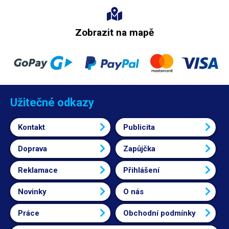
Zobrazit na mapě
Užitečné odkazy
Kontakt
Publicita
Doprava
Zapůjčka
Reklamace
Přihlášení
Novinky
O nás
Práce
Obchodní podmínky