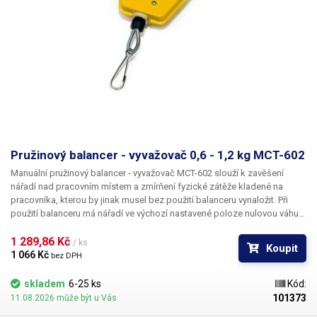
Pružinový balancer - vyvažovač 0,6 - 1,2 kg MCT-602
Manuální pružinový balancer - vyvažovač MCT-602 slouží k zavěšení
nářadí nad pracovním místem a zmírňení fyzické zátěže kladené na
pracovníka, kterou by jinak musel bez použití balanceru vynaložit. Při
použití balanceru má nářadí ve výchozí nastavené poloze nulovou váhu a
není třeba nic zvedat. Díky závěsnému balanceru budete mít své nářadí
vždy v optimální výšce a poloze, což výrazně usnadní a značně urychlí
1 289,86 Kč 
/ ks
Koupit
Vaši práci. Společně s vyšší efektivitou a komfortem také zvýší
1 066 Kč 
bez DPH
samotnou bezpečnost pracoviště, jelikož díky zavěšení nehrozí pád
nářadí na zem, ani jiné poranění způsobené jeho nevhodným umístěním.
skladem
6-25 ks
Kód:
101373
11.08.2026 může být u Vás