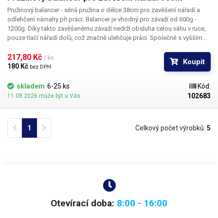
Pružinový balancer - silná pružina o délce 38cm
pro zavěšení nářadí a
odlehčení námahy při práci. Balancer je vhodný
pro závaží od 600g -
1200g
. Díky takto zavěšenému závaží nedrží obsluha celou váhu v ruce,
pouze tlačí nářadí dolů, což značně ulehčuje práci. Společně s vyšším
komfortem práce balancer také zvýší samotnou bezpečnost pracoviště,
jelikož díky zavěšení nehrozí pád nářadí na zem, ani jiné poranění
217,80 Kč 
/ ks
Koupit
způsobené jeho nevhodným umístěním. Mimo výše zmíněné výhody
180 Kč 
bez DPH
nelze opomenout také úsporu místa na pracovišti a ochranu samotného
nářadí. Na konci pružiny je malá karabinka pro zavěšení nářadí. Vhodné
skladem
6-25 ks
Kód:
především pro domácí dílny, montovny, sériové výrobny, opravárenské
102683
11.08.2026 může být u Vás
dílny a servisy, pro zavěšení objemnějších kartuší při dávkování, apod.
Příklady natažení pružiny:
400g - 38cm 600g - 41cm 800g - 44cm 1000g -
52cm 1200g - 58cm 1600g - 77cm Délka pružiny: 34cm / 38cm s očky
Previous
Next
1
Celkový počet výrobků:
5
Průměr drátu: 0,8mm
Otevírací doba:
8:00 - 16:00