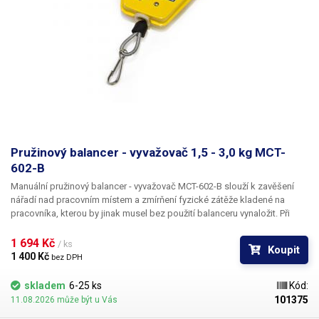
Pružinový balancer - vyvažovač 1,5 - 3,0 kg MCT-
602-B
Manuální pružinový balancer - vyvažovač MCT-602-B slouží k zavěšení
nářadí nad pracovním místem a zmírňení fyzické zátěže kladené na
pracovníka, kterou by jinak musel bez použití balanceru vynaložit. Při
použití balanceru má nářadí ve výchozí nastavené poloze nulovou váhu a
není třeba nic zvedat. Díky závěsnému balanceru budete mít své nářadí
1 694 Kč 
/ ks
Koupit
vždy v optimální výšce a poloze, což výrazně usnadní a značně urychlí
1 400 Kč 
bez DPH
Vaši práci. Společně s vyšší efektivitou a komfortem také zvýší
samotnou bezpečnost pracoviště, jelikož díky zavěšení nehrozí pád
skladem
6-25 ks
Kód:
nářadí na zem, ani jiné poranění způsobené jeho nevhodným umístěním.
101375
11.08.2026 může být u Vás