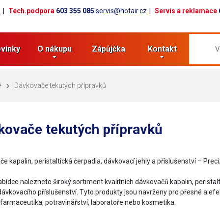
z
Tech.podpora
603 355 085
servis@hotair.cz
Servis a reklamace
vinky
O nákupu
Zápůjčka
Kontakt
Dávkovače tekutých přípravků
kovače tekutých přípravků
e kapalin, peristaltická čerpadla, dávkovací jehly a příslušenství – Prec
abídce naleznete široký sortiment kvalitních dávkovačů kapalin, peristalt
dávkovacího příslušenství. Tyto produkty jsou navrženy pro přesné a efek
farmaceutika, potravinářství, laboratoře nebo kosmetika.