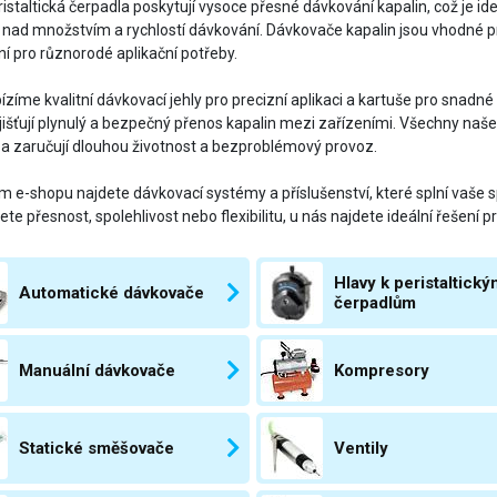
istaltická čerpadla poskytují vysoce přesné dávkování kapalin, což je ideá
 nad množstvím a rychlostí dávkování. Dávkovače kapalin jsou vhodné
í pro různorodé aplikační potřeby.
ízíme kvalitní dávkovací jehly pro precizní aplikaci a kartuše pro snadné
jišťují plynulý a bezpečný přenos kapalin mezi zařízeními. Všechny naš
 a zaručují dlouhou životnost a bezproblémový provoz.
 e-shopu najdete dávkovací systémy a příslušenství, které splní vaše sp
te přesnost, spolehlivost nebo flexibilitu, u nás najdete ideální řešení pro
Hlavy k peristaltický
Automatické dávkovače
čerpadlům
Manuální dávkovače
Kompresory
Statické směšovače
Ventily