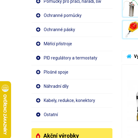
Pomůcky pro práci, nářadí, sw
Ochranné pomůcky
Ochranné pásky
Měřící přístroje
 V
PID regulátory a termostaty
Plošné spoje
Náhradní díly
Kabely, redukce, konektory
Ostatní
Akční výrobky