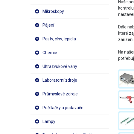
Naše per
kontrolu
Mikroskopy
nastaven
Pájení
Dále nab
které za
Pasty, cíny, lepidla
zařízení
Na našem
Chemie
potřebuje
Ultrazvukové vany
Laboratorní zdroje
Průmyslové zdroje
Počítačky a podavače
Lampy