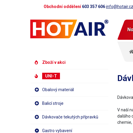
Obchodní oddělení
603 357 606
info@hotair.c
No
Zboží v akci
Dáv
UNI-T
Obalový materiál
Dávkovač
Balicí stroje
V naší n
dalšího 
Dávkovače tekutých přípravků
chemie, 
Gastro vybavení