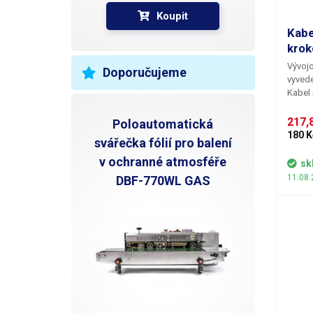
Koupit
Kabe
krok
Vývojo
Doporučujeme
vyvede
Kabel 
pro na
217,8
Poloautomatická
180 K
svářečka fólií pro balení
v ochranné atmosféře
sk
11.08.
DBF-770WL GAS