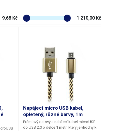
9,68 Kč
1 210,00 Kč
0,
Napájecí micro USB kabel,
né
opletený, různé barvy, 1m
Prémiový datový a nabíjecí kabel microUSB
do USB 2.0 o délce 1 metr
, který je vhodný k
microUSB