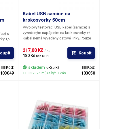
Kabel USB samice na
cm
krokosvorky 50cm
Vývojový testovací USB kabel (samice)
s
vyvedeným napájením na krokosvorky +/-.
ice)
s
Kabel nemá vyvedeny datové linky. Pouze
ky +/-.
pro napájení.
 Pouze
217,80 Kč 
/ ks
oupit
Koupit
180 Kč 
bez DPH
Kód:
skladem
6-25 ks
Kód:
103049
103050
11.08.2026 může být u Vás