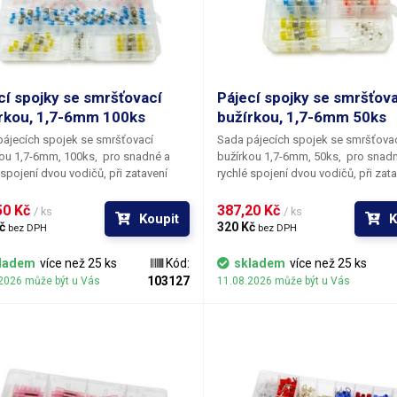
cí spojky se smršťovací
Pájecí spojky se smršťov
rkou, 1,7-6mm 100ks
bužírkou, 1,7-6mm 50ks
ájecích spojek se smršťovací
Sada pájecích spojek se smršťova
kou 1,7-6mm, 100ks
, pro snadné a
bužírkou 1,7-6mm, 50ks
, pro snad
 spojení dvou vodičů, při zatavení
rychlé spojení dvou vodičů, při zat
 horkovzdušné pistole či plynového
pomocí horkovzdušné pistole či p
 dochází zároveň k zaletování
hořáku dochází zároveň k zaletová
0 Kč 
387,20 Kč 
/ ks
/ ks
Koupit
K
 pomocí kroužku cínu uvnitř spojky,
vodičů pomocí kroužku cínu uvnitř 
č 
320 Kč 
bez DPH
bez DPH
 obsahuje lepidlo, které zajistí
spojka obsahuje lepidlo, které zajis
snost. Díky průhledné bužírce lze po
vodotěsnost. Díky průhledné bužírc
ladem
více než 25 ks
Kód:
skladem
více než 25 ks
ní zkontrolovat kvalitu spoje. Po
zatavení zkontrolovat kvalitu spoje
103127
2026 může být u Vás
11.08.2026 může být u Vás
ní bužírky jsou vodiče pevně
zatavení bužírky jsou vodiče pevně
ny, izolovány a jsou utěsněny proti
zapájeny, izolovány a jsou utěsněny
Odizolované konce vodičů zastrčíme
vodě. Odizolované konce vodičů z
jky tak, aby se překrývali uprostřed
do spojky tak, aby se překrývali up
. Bužírku zahřívejte pomocí
spojky. Bužírku zahřívejte pomocí
zdušné pistole či zapalovače s
horkovzdušné pistole či zapalovač
u, po smrštění bužírky dojde k
tryskou, po smrštění bužírky dojde 