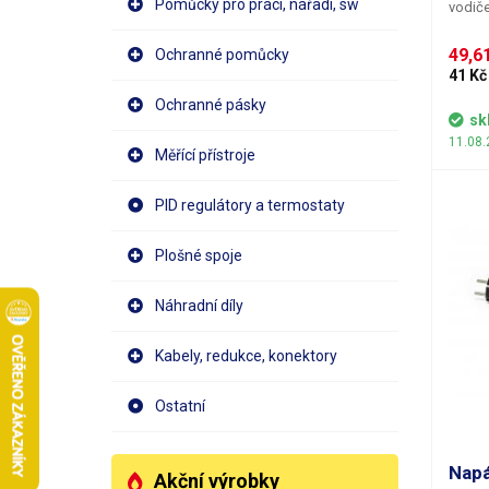
Pomůcky pro práci, nářadí, sw
vodiče
má od
Flexoš
49,61
Ochranné pomůcky
41 Kč
Ochranné pásky
sk
11.08.
Měřící přístroje
PID regulátory a termostaty
Plošné spoje
Náhradní díly
Kabely, redukce, konektory
Ostatní
Napá
Akční výrobky