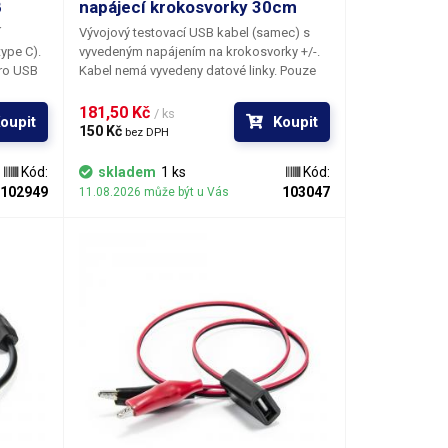
B
napájecí krokosvorky 30cm
í
Vývojový testovací USB kabel
(samec)
s
ype C).
vyvedeným napájením na krokosvorky +/-.
Kabel nemá vyvedeny datové linky. Pouze
mec -
pro napájení.
B
181,50 Kč 
/ ks
oupit
Koupit
e USB-C
150 Kč 
bez DPH
- micro
Kód:
skladem
1 ks
Kód:
ožné
102949
103047
11.08.2026 může být u Vás