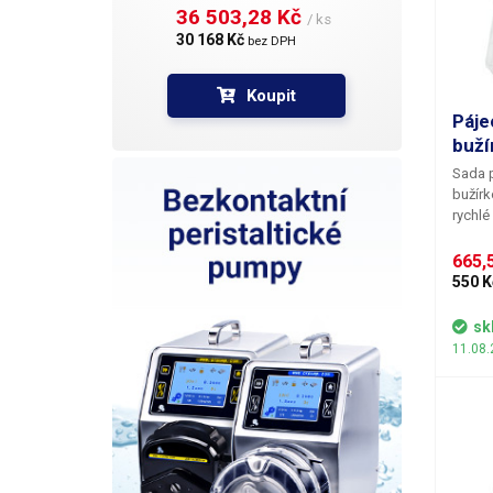
36 503,28 Kč 
/ ks
30 168 Kč 
bez DPH
Koupit
Páje
buží
Sada p
bužír
rychlé
pomocí
hořáku
665,5
vodičů
550 K
spojka
vodotě
sk
zatave
11.08.
zatave
zapáje
vodě. 
do spo
spojky
horkov
trysko