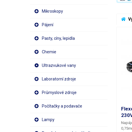
Mikroskopy
 V
Pájení
Pasty, cíny, lepidla
Chemie
Ultrazvukové vany
Laboratorní zdroje
Průmyslové zdroje
Počítačky a podavače
Flex
230
Lampy
Napáje
0,75