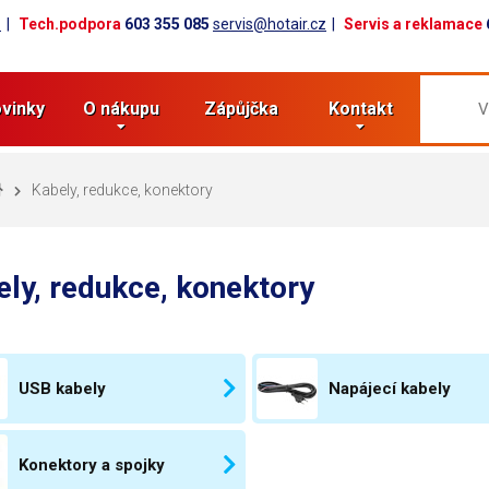
z
Tech.podpora
603 355 085
servis@hotair.cz
Servis a reklamace
vinky
O nákupu
Zápůjčka
Kontakt
Kabely, redukce, konektory
ly, redukce, konektory
USB kabely
Napájecí kabely
Konektory a spojky