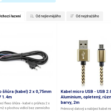
ýchozí řazení
 Od nejlevnějšího
 Od nejdražšího
o šňůra (kabel) 2 x 0,75mm
Kabel micro USB - USB 2.
V 1.4m
Aluminium, opletený, růz
barvy, 2m
cí flexo šňůra - kabel o průřezu 2 x
mm2
s plochou vidlicí bez zemnícího
Prémiový datový a nabíjecí kabel 