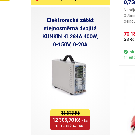
0,7
Napáje
0,75
Elektronická zátěž
délko
téměř
stejnosměrná dvojitá
zaříze
70,18
KUNKIN KL284A 400W,
zdrojů
58 Kč
0-150V, 0-20A
sk
11.08.
13 673 Kč
12 305,70 Kč 
/ ks
10 170 Kč 
bez DPH