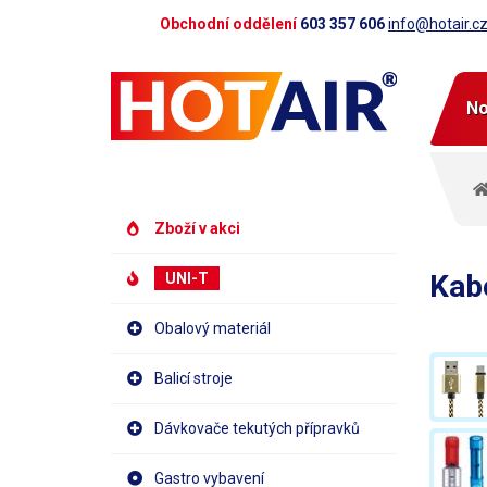
Obchodní oddělení
603 357 606
info@hotair.c
No
Zboží v akci
Kabe
UNI-T
Obalový materiál
Balicí stroje
Dávkovače tekutých přípravků
Gastro vybavení