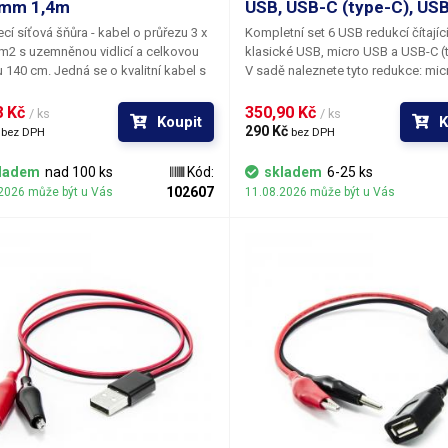
5mm 1,4m
USB, USB-C (type-C), US
cí síťová šňůra - kabel o průřezu 3 x
Kompletní set 6 USB redukcí čítajíc
mm2
s uzemněnou vidlicí a celkovou
klasické USB, micro USB a USB-C (t
u 140 cm.
Jedná se o kvalitní kabel s
V sadě naleznete tyto redukce: micro USB
 nulovým odporem, vhodný do všech
samice - USB samice micro USB sa
ní s odpojitelným kabelem a do PC
USB samec micro USB samec - US
 Kč 
350,90 Kč 
/ ks
/ ks
Koupit
K
.
samice USB-C samec - USB samic
 
290 Kč 
bez DPH
bez DPH
samice - USB samec USB-C samec 
USB samice Vzájemným spojením dvou
ladem
nad 100 ks
Kód:
skladem
6-25 ks
redukcí pak lze docílit jakékoliv m
102607
2026 může být u Vás
11.08.2026 může být u Vás
kombinace mezi těmito konektory.