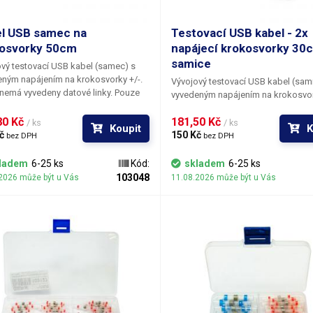
l USB samec na
Testovací USB kabel - 2x
osvorky 50cm
napájecí krokosvorky 30
samice
vý testovací USB kabel (samec)
s
ným napájením na krokosvorky +/-.
Vývojový testovací USB kabel (sam
nemá vyvedeny datové linky. Pouze
vyvedeným napájením na krokosvor
pájení.
Kabel nemá vyvedeny datové linky.
0 Kč 
181,50 Kč 
pro napájení.
/ ks
/ ks
Koupit
K
č 
150 Kč 
bez DPH
bez DPH
ladem
6-25 ks
Kód:
skladem
6-25 ks
103048
2026 může být u Vás
11.08.2026 může být u Vás