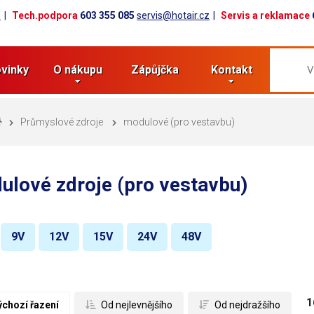
z
Tech.podpora
603 355 085
servis@hotair.cz
Servis a reklamace
vinky
O nákupu
Zápůjčka
Kontakt
Průmyslové zdroje
modulové (pro vestavbu)
ulové zdroje (pro vestavbu)
9V
12V
15V
24V
48V
1
ýchozí řazení
 Od nejlevnějšího
 Od nejdražšího