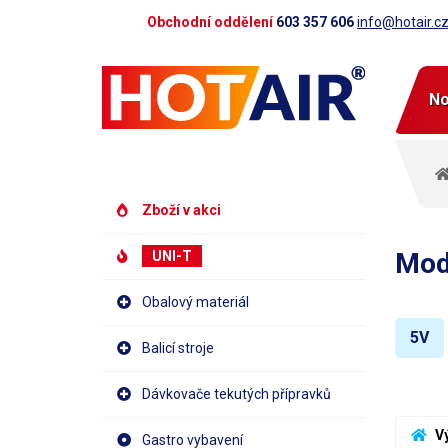
Obchodní oddělení
603 357 606
info@hotair.c
No
Zboží v akci
Mod
UNI-T
Obalový materiál
5V
Balicí stroje
Dávkovače tekutých přípravků
 V
Gastro vybavení