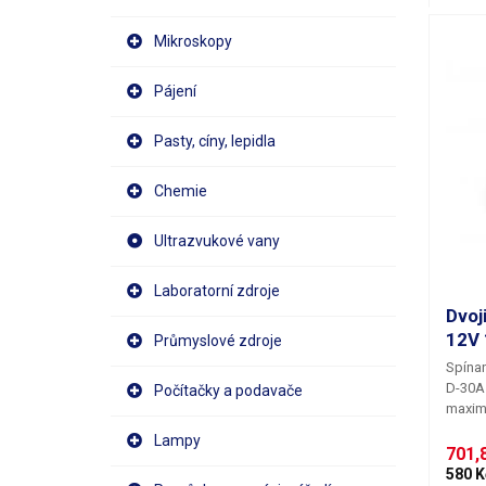
Mikroskopy
Pájení
Pasty, cíny, lepidla
Chemie
Ultrazvukové vany
Laboratorní zdroje
Dvoj
12V 
Průmyslové zdroje
Spínan
D-30A
Počítačky a podavače
maxim
vestav
Lampy
průmys
701,8
s kryt
580 K