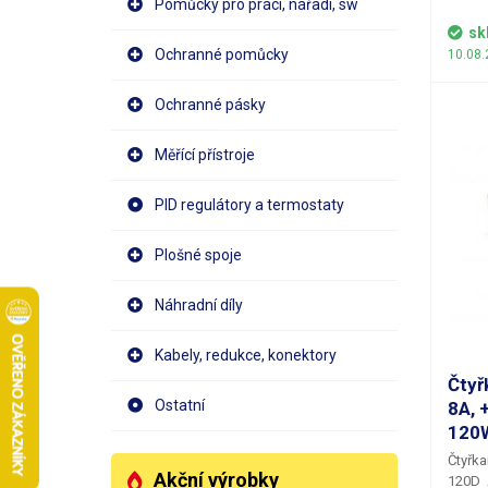
Pomůcky pro práci, nářadí, sw
svorko
vstupn
sk
a 5V
. 
Ochranné pomůcky
10.08.
a přet
AC. Součástí zdroje D-30A je i kontrolní
Ochranné pásky
LED di
seřizo
výstup
Měřící přístroje
upravu
je roz
PID regulátory a termostaty
- 13,65V. Zdroj je vhodný pr
méně n
rozdíl
Plošné spoje
zdroje
(USB, 
Náhradní díly
senzor
dostat
Kabely, redukce, konektory
Zdroj
na hran
Čtyř
průmys
Ostatní
8A, 
najdet
120
Čtyřka
Akční výrobky
120D
A