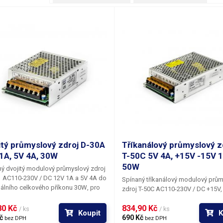
itý průmyslový zdroj D-30A
Tříkanálový průmyslový z
1A, 5V 4A, 30W
T-50C 5V 4A, +15V -15V 1
50W
ý dvojitý modulový průmyslový zdroj
AC110-230V /
DC 12V 1A a 5V 4A
do
Spínaný tříkanálový modulový prům
álního celkového příkonu
30W
, pro
zdroj T-50C
AC110-230V /
DC +15V,
bu, či do rozvodných skříní. Tento
a 5V 4A
do maximálního celkového
lový zdroj je krytý kovovou kostrou
0 Kč 
834,90 Kč 
příkonu
50W
, pro vestavbu, či do
/ ks
/ ks
Koupit
K
ím IP20, disponuje standardní krytou
č 
rozvodných skříní. Tento průmyslov
690 Kč 
bez DPH
bez DPH