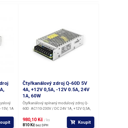
droj
Čtyřkanálový zdroj Q-60D 5V
A,
4A, +12V 0,5A, -12V 0.5A, 24V
1A, 60W
yslový
Čtyřkanálový spínaný modulový zdroj Q-
 -15V, 1A
60D
AC110-230V /
DC 24V 1A, +12V 0,5A,
-12V 0.5A a 5V 4A
do maximálního
980,10 Kč 
celkového příkonu
60W
. Tento průmyslový
/ ks
oupit
Koupit
ý zdroj
zdroj nabízí hned
810 Kč 
4 kanály,
dvě 12V větve, z
bez DPH