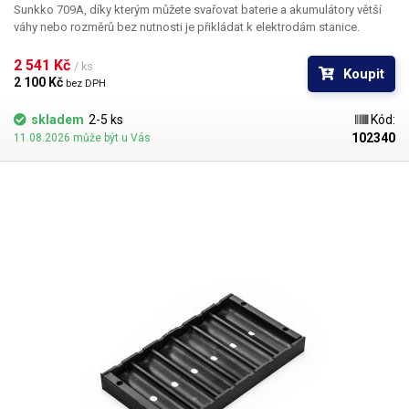
Sunkko 709A, díky kterým můžete svařovat baterie a akumulátory větší
váhy nebo rozměrů bez nutnosti je přikládat k elektrodám stanice.
Svařovací rukojeť se ke stanici připojuje pomocí páru zlacených
konektorů, přívodní vodiče jsou z bezkyslíkaté mědi (OFHC) s
2 541 Kč 
/ ks
Koupit
dostatečným průřezem Ø6mm. Pro sepnutí svářečky je v tomto případě
2 100 Kč 
bez DPH
použit odpojitelný nožní pedál.
skladem
2-5 ks
Kód:
102340
11.08.2026 může být u Vás