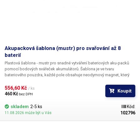
Akupacková šablona (mustr) pro svařování až 8
baterií
Plastová šablona - mustr pro snadné vytváření bateriových aku-packů
pomocí bodových svářeček akumulátorů. Šablona je ve tvaru
bateriového pouzdra, každé pole obsahuje neodymový magnet, který
baterii lehce přichytí, což napomáhá k jednoduššímu svařování. Díky
pravidelným rozestupům jednotlivých polí vytvoříte rovnoměrné,
556,60 Kč 
/ ks
Koupit
profesionálně vypadající aku packy. Určeno pro 8 baterií. Určeno pro
460 Kč 
bez DPH
baterie do průměru 19mm.
skladem
2-5 ks
Kód:
102796
11.08.2026 může být u Vás