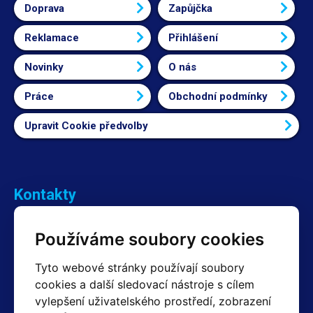
Doprava
Zapůjčka
Reklamace
Přihlášení
Novinky
O nás
Práce
Obchodní podmínky
Upravit Cookie předvolby
Kontakty
Obchodní oddělení Reklamace
Používáme soubory cookies
+420 603 357 606 +420 605 234 204
info@hotair.cz
Tyto webové stránky používají soubory
Fakturační a expediční oddělení
cookies a další sledovací nástroje s cílem
+420 605 259 759
(Po–Pá: 7:30 – 15:00)
vylepšení uživatelského prostředí, zobrazení