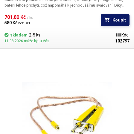
baterii lehce přichytí, což napomáhá k jednoduššímu svařování. Díky
pravidelným rozestupům jednotlivých polí vytvoříte rovnoměrné,
profesionálně vypadající aku packy. Určeno pro 10 baterií. Určeno pro
701,80 Kč 
/ ks
Koupit
baterie do průměru 19mm.
580 Kč 
bez DPH
skladem
2-5 ks
Kód:
102797
11.08.2026 může být u Vás