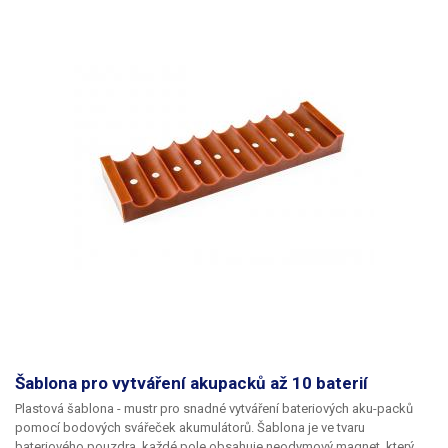
Šablona pro vytváření akupacků až 10 baterií
Plastová šablona - mustr pro snadné vytváření bateriových aku-packů
pomocí bodových svářeček akumulátorů. Šablona je ve tvaru
bateriového pouzdra, každé pole obsahuje neodymový magnet, který