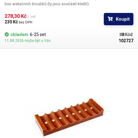
bez aretačních šroubků (ty jsou součástí kleští).
278,30 Kč 
/ set
Koupit
230 Kč 
bez DPH
skladem
6-25 set
Kód:
102727
11.08.2026 může být u Vás