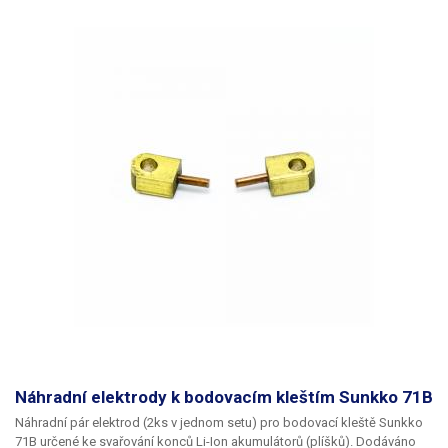
Náhradní elektrody k bodovacím kleštím Sunkko 71B
Náhradní pár elektrod (2ks v jednom setu) pro bodovací kleště Sunkko
71B určené ke svařování konců Li-Ion akumulátorů (plíšků). Dodáváno