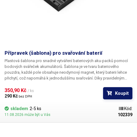
Přípravek (šablona) pro svařování baterií
Plastová šablona pro snadné vytváření bateriových aku-packů pomocí
bodových svářeček akumulátorů. Šablona je ve tvaru bateriového
pouzdra, každé pole obsahuje neodymový magnet, který baterii lehce
přichytí, což napomáhá k jednoduššímu svařování. Díky pravidelným
rozestupům jednotlivých polí vytvoříte rovnoměrné, profesionálně
vypadající aku packy. Tento přípravek je součástí balení svářečky
350,90 Kč 
/ ks
Koupit
Sunkko 907A. K dispozici v různých barvách (oranžovo-červená a černá)
290 Kč 
bez DPH
- dle aktuálních skladových zásob. Určeno pro max. 6 baterií.
skladem
2-5 ks
Kód:
102339
11.08.2026 může být u Vás