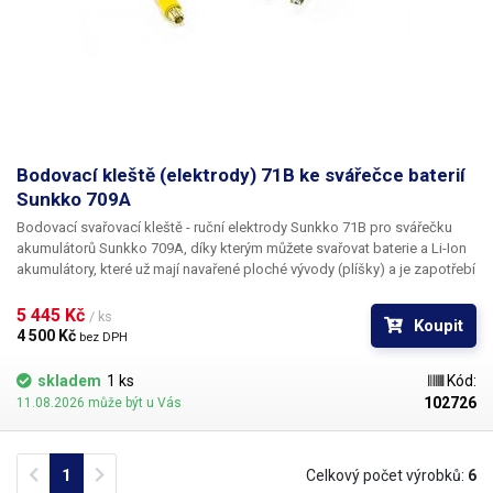
Bodovací kleště (elektrody) 71B ke svářečce baterií
Sunkko 709A
Bodovací svařovací kleště - ruční elektrody Sunkko 71B
pro svářečku
akumulátorů Sunkko 709A, díky kterým můžete svařovat baterie a Li-Ion
akumulátory, které už mají navařené ploché vývody (plíšky) a je zapotřebí
je svařit k sobě, což kleště dodávané ke svářečce Sunkko 709A ani
samotná svářečka nedokáží. Pospojování Li-Ion baterií s těmito kleštěmi
5 445 Kč 
/ ks
Koupit
bude opravdu jednoduchá záležitost na pár vteřin. Svařovací rukojeť se
4 500 Kč 
bez DPH
ke stanici připojuje pomocí páru zlacených konektorů, přívodní vodiče
jsou z bezkyslíkaté mědi (OFHC) s dostatečným průřezem Ø6mm. Pro
skladem
1 ks
Kód:
sepnutí svářečky je v tomto případě použit odpojitelný nožní pedál.
102726
11.08.2026 může být u Vás
Rozteč bodů je nastavitelná 2,1mm Délka kabelů: 40cm Ke kleštím lze
zakoupit i pár náhradních elektrod jakožto spotřební materiál.
Previous
Next
1
Celkový počet výrobků:
6