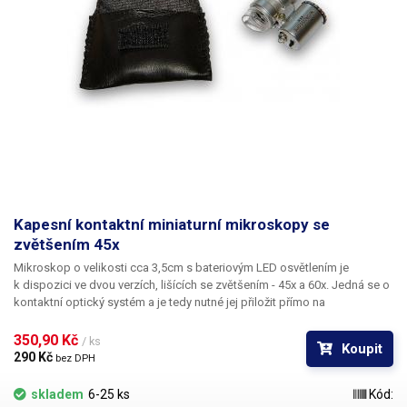
zkrácena na cca 15-20cm. Pro nabíjení brýlí můžete využít jakýkoliv USB
adaptér s výkonem alespoň 5W. Součástí balení není nabíjecí kabel ani
USB adaptér, avšak obojí můžete nakoupit na našem e-shopu ZDE.
Balení:
Brýle, sada čoček + pouzdro
Kapesní kontaktní miniaturní mikroskopy se
zvětšením 45x
Mikroskop o velikosti cca 3,5cm s bateriovým LED osvětlením je
k dispozici ve dvou verzích, lišících se zvětšením - 45x a 60x. Jedná se o
kontaktní optický systém a je tedy nutné jej přiložit přímo na
pozorovanou plochu. Typicky se takové mikroskopy používají na
zkoumání bankovek a mincí ale jsou velmi vhodné např. i pro zjišťování
350,90 Kč 
/ ks
Koupit
závad na plošných spojích mobilních telefonů.
290 Kč 
bez DPH
skladem
6-25 ks
Kód: