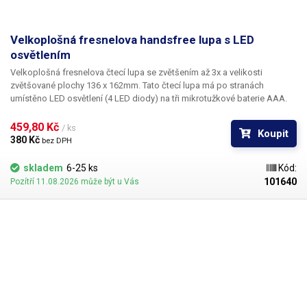
Velkoplošná fresnelova handsfree lupa s LED
osvětlením
Velkoplošná fresnelova čtecí lupa se
zvětšením až 3x
a velikosti
zvětšované plochy 136 x 162mm. Tato čtecí lupa má po stranách
umístěno
LED osvětlení
(4 LED diody) na tři mikrotužkové baterie AAA.
Lupa je vybavena i popruhem, díky kterému ji lze pověsit na krk a ruce
pak zůstávají volné k práci -
handsfree lupa
. ​Lupa může být použita také
459,80 Kč 
/ ks
Koupit
jako
stolní lupa
. V těle má umístěny dva páry sklápěcích nožiček, díky
380 Kč 
bez DPH
kterým ji můžete umístit na stůl.
skladem
6-25 ks
Kód:
101640
Pozítří 11.08.2026 může být u Vás