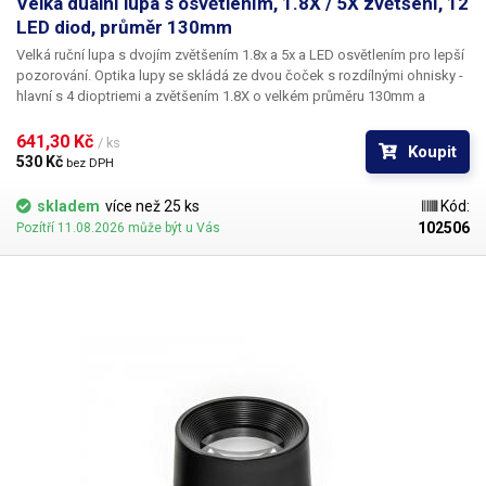
Velká duální lupa s osvětlením, 1.8X / 5X zvětšení, 12
LED diod, průměr 130mm
Velká ruční lupa s dvojím zvětšením 1.8x a 5x a LED osvětlením
pro lepší
pozorování. Optika lupy se skládá ze dvou čoček s rozdílnými ohnisky -
hlavní s 4 dioptriemi a zvětšením 1.8X o velkém průměru 130mm a
doplňkovou lupou se 14 dioptriemi, s průměrem 25mm a zvětšením 5x,
která je umístěna uvnitř hlavní čočky poblíž rukojeti - viz obrázek. Lupy
641,30 Kč 
/ ks
Koupit
jsou vyrobeny z tvrdého akrylátového skla (PMMA). Osvětlení
530 Kč 
bez DPH
pozorovaného textu nebo předmětů zajišťuje 12 bílých LED diod,
umístěných rovnoměrně po obvodu čočky, ty jsou napájeny dvěma
skladem
více než 25 ks
Kód:
tužkovými (AA) bateriemi v rukojeti. Baterie lupu vyvažují, takže se
102506
Pozítří 11.08.2026 může být u Vás
příjemně drží. Lupa najde využití především pro čtení drobných textů
nebo klasických textů pro seniory. Velikostí hlavní čočky 130mm v
průměru poskytuje dokonale velkou plochu pro čtení bez neustálého
posunování lupy.