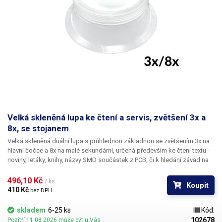
Velká skleněná lupa ke čtení a servis, zvětšení 3x a
8x, se stojanem
Velká skleněná duální lupa s průhlednou základnou se zvětšením 3x na
hlavní čočce a 8x na malé sekundární, určená především ke čtení textu
-
noviny, letáky, knihy, názvy SMD součástek z PCB, či k hledání závad na
PCB, vhodné také jako stacionární lupa k pevnému přichycení - například
pro expozice hmyzu (motýli, brouci). Lupa má velký průměr - 80mm,
496,10 Kč 
/ ks
Koupit
takže s ní lze přečíst velká plocha textu, bez zbytečného posouvání. Díky
410 Kč 
bez DPH
průhlednému stojanu nedochází k poklesu světelnosti, a tedy zhoršení
čitelnosti.
Stojan také šetří vaše ruce
oproti klasickým lupám s
skladem
6-25 ks
Kód:
rukojeťmi, které je nutno držet. Lupa je určená také jako
nástavec pro
102678
Pozítří 11.08.2026 může být u Vás