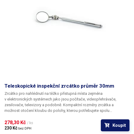
Teleskopické inspekční zrcátko průměr 30mm
Zrcátko pro nahlédnutí na těžko přístupná místa zejména
v elektronických systémech jako jsou počítače, videopřehrávače,
zesilovače, televizory a podobně. Kompaktní rozměry zrcátka a
možnost otočení kloubu do polohy, kterou potřebujete spolu
s teleskopickým držákem z něj činí pomůcku, se kterou prohlédnete
každé zákoutí opravovaného systému.
278,30 Kč 
/ ks
Koupit
230 Kč 
bez DPH