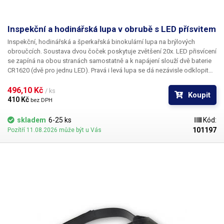
Inspekční a hodinářská lupa v obrubě s LED přísvitem
Inspekční, hodinářská a šperkařská binokulární lupa na brýlových
obroučcích. Soustava dvou čoček poskytuje zvětšení 20x. LED přisvícení
se zapíná na obou stranách samostatně a k napájení slouží dvě baterie
CR1620 (dvě pro jednu LED). Pravá i levá lupa se dá nezávisle odklopit
na pantu tak, aby nezakrývala nevyužívané oko.
496,10 Kč 
/ ks
Koupit
410 Kč 
bez DPH
skladem
6-25 ks
Kód:
101197
Pozítří 11.08.2026 může být u Vás