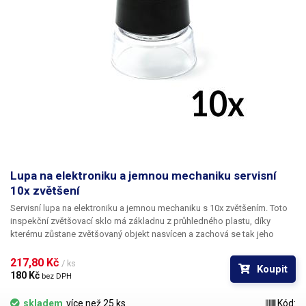
Lupa na elektroniku a jemnou mechaniku servisní
10x zvětšení
Servisní lupa na elektroniku a jemnou mechaniku s 10x zvětšením. Toto
inspekční zvětšovací sklo má základnu z průhledného plastu, díky
kterému zůstane zvětšovaný objekt nasvícen a zachová se tak jeho
čitelnost i bez použití přídavného osvětlení. Lupa je vhodná především
při výrobě desek s plošnými spoji, ke kontrole navrtaných děr i optické
217,80 Kč 
/ ks
Koupit
revizi vodivosti PCB, ke čtení názvu integrovaných obvodů, paměťových
180 Kč 
bez DPH
modulů a BGA čipů, servisu drobné mechaniky - hodinářství, k opravě
šperků, k ohledání skrytých mechanických vad, ke kontrole bankovek a
skladem
více než 25 ks
Kód: