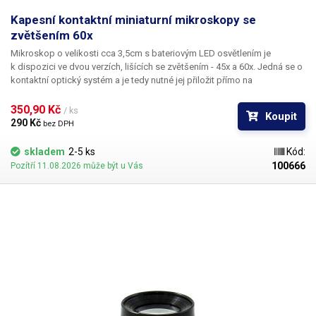
Kapesní kontaktní miniaturní mikroskopy se
zvětšením 60x
Mikroskop o velikosti cca 3,5cm s bateriovým LED osvětlením je
k dispozici ve dvou verzích, lišících se zvětšením - 45x a 60x. Jedná se o
kontaktní optický systém a je tedy nutné jej přiložit přímo na
pozorovanou plochu. Typicky se takové mikroskopy používají na
zkoumání bankovek a mincí ale jsou velmi vhodné např. i pro zjišťování
350,90 Kč 
/ ks
Koupit
závad na plošných spojích mobilních telefonů.
290 Kč 
bez DPH
skladem
2-5 ks
Kód:
100666
Pozítří 11.08.2026 může být u Vás