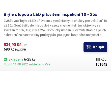
Brýle s lupou a LED přísvitem inspekční 10 - 25x
Zvětšovací brýle s LED přísvitem a vyměnitelnými okuláry pro zvětšení 10
až 25x. Součástí balení jsou dvě kazety s vyměnitelnými objektivy se
zvětšením 10x, 15x, 20x a 25x
. Obroučky umožnují vyjmutí stranic a jejich
nahrazení za
nastavitelný pružný pás
, pro jejich bezpečné uchycení a
zajištění proti pádu. Tyto zvětšovací brýle jsou vhodné pro inspekci
povrchů materiálů (defektoskopie), kontrolu elektronických součástek,
834,90 Kč 
/ ks
Koupit
ke kontrole desek plošných spojů, ke čtení označení SMD součástek a
690 Kč 
bez DPH
jako hodinářská a šperkařská lupa.
LED přisvícení
lze dle potřeby
naklápět a zapíná se na obou stranách samostatně otočným vypínačem.
skladem
6-25 ks
Kód:
K napájení slouží tři baterie LR1130 (tři pro jednu LED). Pravá i levá lupa
101642
Pozítří 11.08.2026 může být u Vás
lze nezávisle odklopit na obroučce tak, aby nezakrývala nevyužívané
oko. Pozorovací vzdálenost od zkoumaného objektu činí 1,2 - 3,2cm (v
závislosti na použitém objektivu).