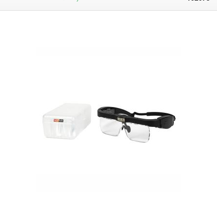
navýšení zvětšení u lamp s lupou
řady T-86 a lamp s označením LUX a to
jak LEDkových, tak klasických trubicových. Dá se namontovat napevno -
ze spodu lupy, nebo jen volně položit nad původní lupu, čímž dojde ke
zvětšení celkového zoomu. Lupu ve stojanu drží matice, kterou lze
odmontovat a sklo vyjmout, pro případ potřeby dočasného menšího
zvětšení.