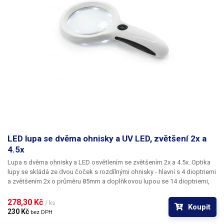
LED lupa se dvěma ohnisky a UV LED, zvětšení 2x a
4.5x
Lupa s dvěma ohnisky a LED osvětlením se zvětšením 2x a 4.5x.
Optika
lupy se skládá ze dvou čoček s rozdílnými ohnisky - hlavní s 4 dioptriemi
a zvětšením 2x o průměru 85mm a doplňkovou lupou se 14 dioptriemi,
průměrem 21mm a zvětšením 4.5x, která je umístěna uvnitř hlavní čočky
poblíž rukojeti - viz obrázek. Lupy jsou vyrobeny z akrylátového skla
278,30 Kč 
/ ks
Koupit
(PMMA). O osvětlení pozorované plochy se stará
8 bílých LED diod
, ty
230 Kč 
bez DPH
jsou napájeny třemi mikrotužkovými (AAA) bateriemi v rukojeti. Baterie