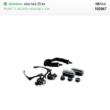
lupu dokonale vyvažují, takže se příjemně drží. Tato lupa disponuje také
skladem
více než 25 ks
Kód:
UV LED
diodou, díky které můžete zkoumat například bankovky a jejich
102067
Pozítří 11.08.2026 může být u Vás
pravost. UV dioda je umístěna u čočky s 4.5x zvětšením. Baterie nejsou
součástí dodávky. Lupa s LED a UV osvětlením najde využití při výrobě
desek s plošnými spoji, ke kontrole navrtaných děr i optické revizi
vodivosti PCB, ke čtení názvu integrovaných obvodů, paměťových
modulů a BGA čipů, k ohledání skrytých mechanických vad, ke kontrole
bankovek a cenin, defektoskopie, ke kontrole zanechaných stop na
površích a nesčetně dalších úkonů. Rozměry: 115-220-35mm Napájení:
baterie 3 x 1.5V AAA (není součástí balení)