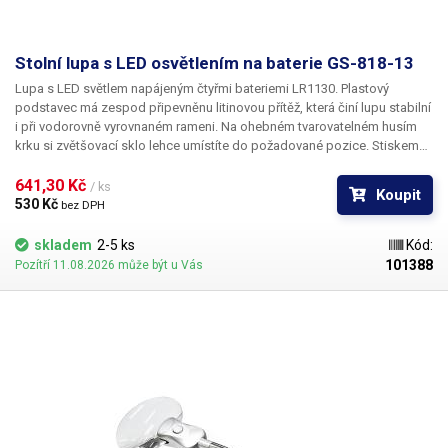
Stolní lupa s LED osvětlením na baterie GS-818-13
Lupa s LED světlem napájeným čtyřmi bateriemi LR1130. Plastový
podstavec má zespod připevněnu litinovou přítěž, která činí lupu stabilní
i při vodorovně vyrovnaném rameni. Na ohebném tvarovatelném husím
krku si zvětšovací sklo lehce umístíte do požadované pozice. Stiskem
tlačítka zapnete osvětlení zprostředkované dvěma bílými LED. Jako
ochrana proti poškrábání a zaprášení čočky je v balení zavazovací
641,30 Kč 
/ ks
Koupit
ochranný textilní převlek na zvětšovací sklo.
530 Kč 
bez DPH
skladem
2-5 ks
Kód:
101388
Pozítří 11.08.2026 může být u Vás