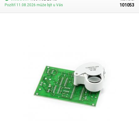
cenin, defektoskopie, ke kontrole zanechaných stop na površích a
101053
Pozítří 11.08.2026 může být u Vás
nesčetně dalších úkonů.