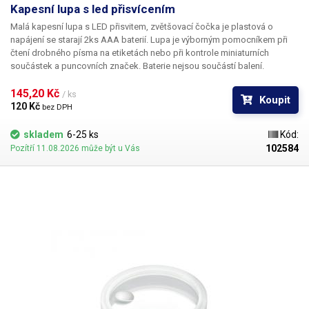
Kapesní lupa s led přisvícením
Malá kapesní lupa s LED přisvitem
, zvětšovací čočka je plastová o
napájení se starají 2ks AAA baterií. Lupa je výborným pomocníkem při
čtení drobného písma na etiketách nebo při kontrole miniaturních
součástek a puncovních značek. Baterie nejsou součástí balení.
145,20 Kč 
/ ks
Koupit
120 Kč 
bez DPH
skladem
6-25 ks
Kód:
102584
Pozítří 11.08.2026 může být u Vás