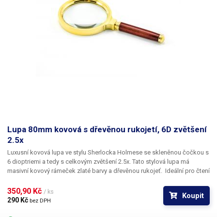
Lupa 80mm kovová s dřevěnou rukojetí, 6D zvětšení
2.5x
Luxusní kovová lupa
ve stylu Sherlocka Holmese se skleněnou čočkou s
6 dioptriemi a tedy s
celkovým zvětšení 2.5x
. Tato stylová lupa má
masivní kovový rámeček zlaté barvy a dřevěnou rukojeť. Ideální pro čtení
drobného písma. Průměr čočky: 66mm (viditelný) Celkový průměr: 80mm
(s rámečkem) Váha: 166g
350,90 Kč 
/ ks
Koupit
290 Kč 
bez DPH