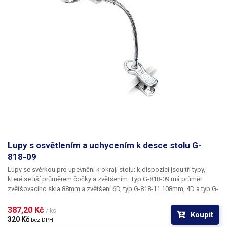
Lupy s osvětlením a uchycením k desce stolu G-
818-09
Lupy se svěrkou pro upevnění k okraji stolu; k dispozici jsou tři typy,
které se liší průměrem čočky a zvětšením. Typ G-818-09 má průměr
zvětšovacího skla 88mm a zvětšení 6D, typ G-818-11 108mm, 4D a typ G-
818-13 130mm, 2D. Kromě primární čočky je u modelů G-818-09 a G-818-
11 navíc přímo na ploše lupy malá pomocná čočka se zvětšením 12D.
387,20 Kč 
/ ks
Koupit
320 Kč 
bez DPH