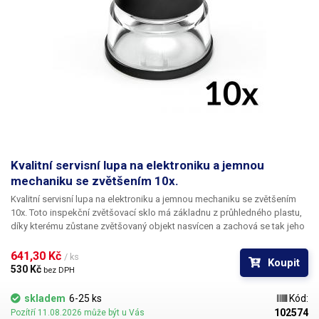
Kvalitní servisní lupa na elektroniku a jemnou
mechaniku se zvětšením 10x.
Kvalitní servisní lupa na elektroniku a jemnou mechaniku se zvětšením
10x.
Toto inspekční zvětšovací sklo má základnu z průhledného plastu,
díky kterému zůstane zvětšovaný objekt nasvícen a zachová se tak jeho
čitelnost i bez použití přídavného osvětlení. Lupa je vhodná především
při výrobě desek s plošnými spoji, ke kontrole navrtaných děr i optické
641,30 Kč 
/ ks
Koupit
revizi látek, vodivosti PCB, ke čtení názvu integrovaných obvodů,
530 Kč 
bez DPH
paměťových modulů a BGA čipů, servisu drobné mechaniky -
hodinářství, k opravě šperků, k ohledání skrytých mechanických vad, ke
skladem
6-25 ks
Kód:
kontrole bankovek a cenin, defektoskopie, ke kontrole zanechaných
102574
Pozítří 11.08.2026 může být u Vás