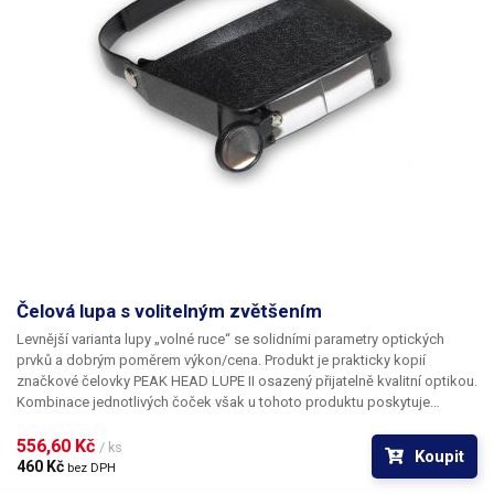
Čelová lupa s volitelným zvětšením
Levnější varianta lupy „volné ruce“ se solidními parametry optických
prvků a dobrým poměrem výkon/cena. Produkt je prakticky kopií
značkové čelovky PEAK HEAD LUPE II osazený přijatelně kvalitní optikou.
Kombinace jednotlivých čoček však u tohoto produktu poskytuje
drobně rozdílná (nevýznamně menší) zvětšení, a to: 1,8x 2,3x 3,7x 4,8x.
556,60 Kč 
/ ks
Koupit
460 Kč 
bez DPH