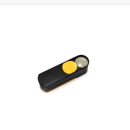
stop na površích a nesčetně dalších úkonů.