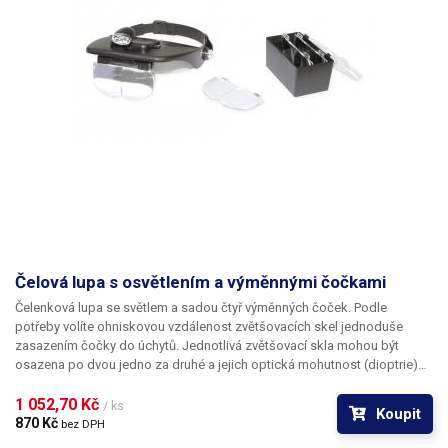
Čelová lupa s osvětlením a výměnnými čočkami
Čelenková lupa se světlem a sadou čtyř výměnných čoček. Podle
potřeby volíte ohniskovou vzdálenost zvětšovacích skel jednoduše
zasazením čočky do úchytů. Jednotlivá zvětšovací skla mohou být
osazena po dvou jedno za druhé a jejich optická mohutnost (dioptrie)
se budou sčítat. Čočky jsou uchyceny na otočné ose a je možné je
odklopit směrem vzhůru. V případě nasazení dvou skel bude po
1 052,70 Kč 
/ ks
Koupit
vyklopení přední čočky tato vyřazena z optické soustavy, což vám
870 Kč 
bez DPH
umožňuje rychle volit mezi dvěma zvětšeními.