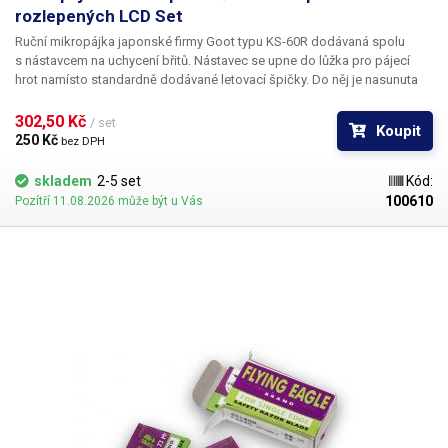
rozlepených LCD Set
Ruční mikropájka japonské firmy Goot typu KS-60R dodávaná spolu
s nástavcem na uchycení břitů. Nástavec se upne do lůžka pro pájecí
hrot namísto standardně dodávané letovací špičky. Do něj je nasunuta
ostrá planžeta sloužící seškrabání vrstvy lepidla za horka. Tento komplet
je určen pro odstranění vrstvy lepidla nebo jeho zbytků z ploch
302,50 Kč 
/ set
Koupit
rozlepených komponent kompletů LCD-digitizér nebo LCD s dotykovou
250 Kč 
bez DPH
plochou a krycího skla.
skladem
2-5 set
Kód:
100610
Pozítří 11.08.2026 může být u Vás