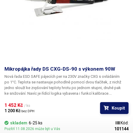
Mikropájka řady DS CXG-DS-90 s výkonem 90W
Nová řada ESD SAFE pájecích per na 230V značky CXG s ovládáním
po 1°C. Teplota se nastavuje pohodlně pomocí dvou tlačítek, z nichž
jedno slouží ke zvyšování teploty hrotu po jednom stupni, druhé pak
ke snižování. Navíc je řídící logika vybavena i funkcí kalibrace.
Při současném stisku obou tlačítek se na LCD zobrazí v rozmezí +-50°C,
která reprezentuje korekci skutečné teploty hrotu dle externího
1 452 Kč 
/ ks
Koupit
kalibračního měřidla.
1 200 Kč 
bez DPH
skladem
6-25 ks
Kód:
101144
Pozítří 11.08.2026 může být u Vás