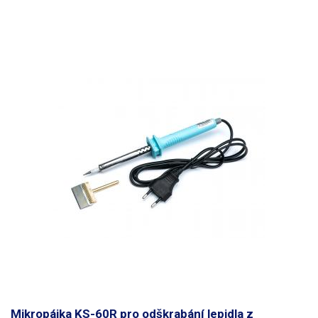
Mikropájka KS-60R pro odškrabání lepidla z