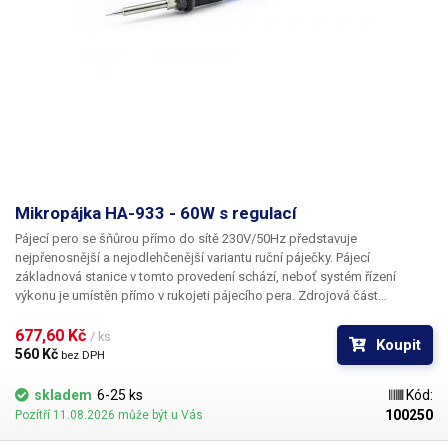
Mikropájka HA-933 - 60W s regulací
Pájecí pero se šňůrou přímo do sítě 230V/50Hz představuje
nejpřenosnější a nejodlehčenější variantu ruční páječky. Pájecí
základnová stanice v tomto provedení schází, neboť systém řízení
výkonu je umístěn přímo v rukojeti pájecího pera. Zdrojová část
s transformátorem taktéž odpadá, protože mikropáječka je osazena
topným odporovým keramickým tělesem přímo na 230V. Vyšší provozní
677,60 Kč 
/ ks
Koupit
napětí topné spirály navíc dává mikropájce na svou velikost vysoký
560 Kč 
bez DPH
výkon 60W.
skladem
6-25 ks
Kód:
100250
Pozítří 11.08.2026 může být u Vás