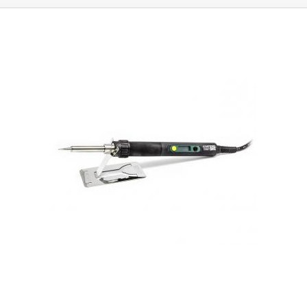
práce, spojování větších vodičů s kontakty, k letování plechů, pájení traf,
pájení kontaktů velkých baterií.