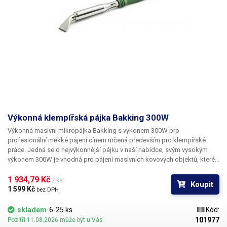
Výkonná klempířská pájka Bakking 300W
Výkonná masivní mikropájka Bakking s výkonem 300W
pro
profesionální měkké pájení cínem určená především
pro klempířské
práce.
Jedná se o nejvýkonnější pájku v naší nabídce, svým vysokým
výkonem 300W je vhodná pro pájení masivních kovových objektů, které
mají tendenci odebírat teplo z hrotu a jsou tedy pro běžné pájky
nespájitelné. Hrot mikropájky je z velkého masivu (300g) o průměru
1 934,79 Kč 
/ ks
Koupit
18mm, takže jakmile se nahřeje, má dobrou tepelnou setrvačnost a
1 599 Kč 
bez DPH
pájení velkých kovových objektů je snadné. Hrot je zahnut v úhlu 30° a
má zploštělý konec o šířce 25mm. Poniklovaný hrot je snadno
skladem
6-25 ks
Kód:
vyměnitelný, v páječce je uchycen pomocí křížových šroubků. Pájka je
101977
Pozítří 11.08.2026 může být u Vás
bez regulace a po zapnutí hřeje na plný výkon. Vhodné pro klempířské