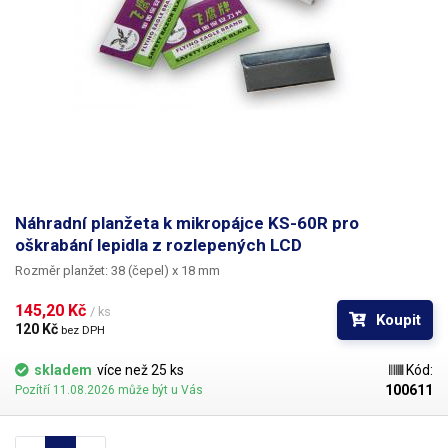
Náhradní planžeta k mikropájce KS-60R pro
oškrabání lepidla z rozlepených LCD
Rozměr planžet:
38 (čepel) x 18 mm
145,20 Kč 
/ ks
Koupit
120 Kč 
bez DPH
skladem
více než 25 ks
Kód:
100611
Pozítří 11.08.2026 může být u Vás