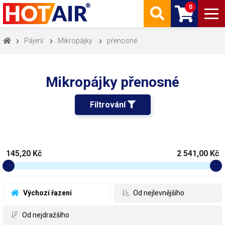
0
Pájení
Mikropájky
přenosné
Mikropájky přenosné
Filtrování 
145,20 Kč
2 541,00 Kč
 Výchozí řazení
 Od nejlevnějšího
 Od nejdražšího