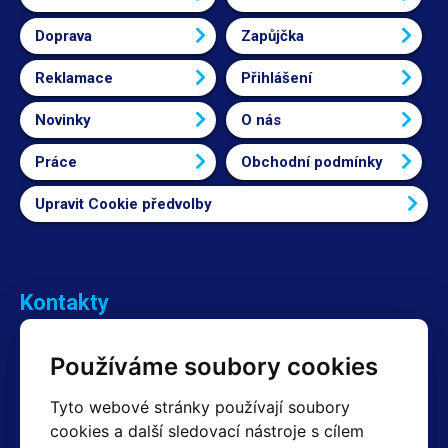
Doprava
Zapůjčka
Reklamace
Přihlášení
Novinky
O nás
Práce
Obchodní podmínky
Upravit Cookie předvolby
Kontakty
Obchodní oddělení Reklamace
Používáme soubory cookies
+420 603 357 606 +420 605 234 204
info@hotair.cz
Tyto webové stránky používají soubory
Fakturační a expediční oddělení
cookies a další sledovací nástroje s cílem