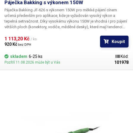
Páječka Bakking s výkonem 150W
​Páječka Bakking JF-626 s výkonem 150W
pro měkké pájení cínem
určená především pro aplikace, kde je vyžadován vysoký výkon a
tepelná setrvačnost. Díky vysokému výkonu 150W je vhodná i pro pájení
větších ploch (konektory, vodiče, měděné desky), které mají tendenci
odebírat teplo z hrotu a jsou tedy pro běžné pájky nespájitelné. Hrot
mikropájky je masivní, celkově váží 90g, šířka hrotu je 16mm. Jakmile se
1 113,20 Kč 
/ ks
Koupit
nahřeje, má dobrou tepelnou setrvačnost a pájení větších kovových
920 Kč 
bez DPH
objektů je pak snadné. Poniklovaný hrot je snadno vyměnitelný, v
páječce je uchycen pomocí křížových šroubů. Pájka je bez regulace
skladem
6-25 ks
Kód:
teploty a zapnutí hřeje na maximální teplotu. Vhodné pro letování větších
101978
Pozítří 11.08.2026 může být u Vás
kovových objektů, které je těžké prohřát, k spojování větších vodičů s
kontakty, k letování plechů, k pájení traf.