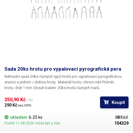
Sada 20ks hrotu pro vypalovací pyrografická pera
Náhradní sada 20ks různých
typů hrotů pro vypalovací pyrografickou
stanici s jedním / dvěma hroty. Materiál hrotu: chrom-nikl Průměr
hrotu: drát 1 mm
Obsah balení:
20ks hrotů různých tvarů.
350,90 Kč 
/ ks
Koupit
290 Kč 
bez DPH
skladem
6-25 ks
Kód:
104329
Pozítří 11.08.2026 může být u Vás