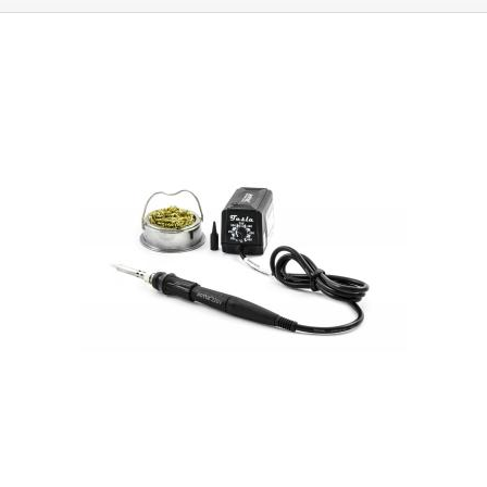
příslušenství je 5 vyměnitelných hrotů různých tvarů - viz obrázek,
měděná špongie v kovové dóze pro vyčištění hrotů, kovový stojánek pro
pájecí pero, trubičkový cín, kvalitní zahnutá špičatá SMD pinzeta a
praktický alu šroubovák s 8 bity - 4 křížové a 4 ploché. O držení bitu se
stará neodymový magnet. Vše je zabaleno do praktického plastového
kufříku. Mikropájka Yihua 908D je dostatečně výkonná pro běžné pájení,
je snadno přenosná a hodí se především pro servisní pájení. ESD Safe.