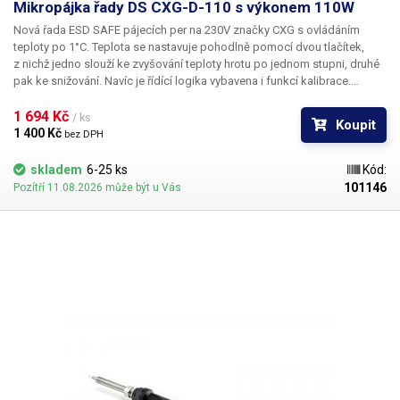
Mikropájka řady DS CXG-D-110 s výkonem 110W
Nová řada ESD SAFE pájecích per na 230V značky CXG s ovládáním
teploty po 1°C. Teplota se nastavuje pohodlně pomocí dvou tlačítek,
z nichž jedno slouží ke zvyšování teploty hrotu po jednom stupni, druhé
pak ke snižování. Navíc je řídící logika vybavena i funkcí kalibrace.
Při současném stisku obou tlačítek se na LCD zobrazí v rozmezí +-50°C,
která reprezentuje korekci skutečné teploty hrotu dle externího
1 694 Kč 
/ ks
Koupit
kalibračního měřidla.
1 400 Kč 
bez DPH
skladem
6-25 ks
Kód:
101146
Pozítří 11.08.2026 může být u Vás