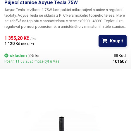
Pájecí stanice Aoyue Tesla 75W
Aoyue Tesla je výkonná 75W kompaktní mikropájecí stanice s regulací
teploty. Aoyue Tesla se skládá z PTC keramického topného tělesa, které
se zahřívá na teplotu v nastavitelnou v rozmezí 200 - 480°C. Teplotu lze
regulovat pomocí potenciometru umístěného v miniaturním těle stanice -
pouhých 85 x 59 x 51mm. Aoyue Tesla je kompatibilní se všemi hroty
řady 900-T. Pájecí pero má dobrou ergonomii a dobře se drží i díky
1 355,20 Kč 
/ ks
Koupit
silikonovému gripu proti skluzu. Součástí balení je kovová špongie s
1 120 Kč 
bez DPH
praktickým držákem, který slouží i jako stojan k pájecímu peru.
skladem
2-5 ks
Kód:
101607
Pozítří 11.08.2026 může být u Vás