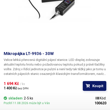
Mikropájka LT-9936 - 30W
Velice lehká přenosná digitální pájecí stanice. LED displej zobrazuje
aktuální teplotu hrotu nebo požadovanou teplotu pokud ji právě tlačítky
volíte. Zdroj v řídící jednotce je pulzní a není tedy tak těžký jako je tomu u
ostatních pájecích stanic osazených klasickým transformátorem, navíc
je výkonnější.
1 694 Kč 
/ ks
Koupit
1 400 Kč 
bez DPH
skladem
2-5 ks
Kód:
100620
Pozítří 11.08.2026 může být u Vás