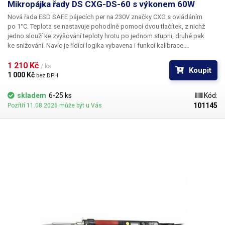
Mikropájka řady DS CXG-DS-60 s výkonem 60W
Nová řada ESD SAFE pájecích per na 230V značky CXG s ovládáním
po 1°C. Teplota se nastavuje pohodlně pomocí dvou tlačítek, z nichž
jedno slouží ke zvyšování teploty hrotu po jednom stupni, druhé pak
ke snižování. Navíc je řídící logika vybavena i funkcí kalibrace.
Při současném stisku obou tlačítek se na LCD zobrazí v rozmezí +-50°C,
která reprezentuje korekci skutečné teploty hrotu dle externího
1 210 Kč 
/ ks
Koupit
kalibračního měřidla.
1 000 Kč 
bez DPH
skladem
6-25 ks
Kód:
101145
Pozítří 11.08.2026 může být u Vás