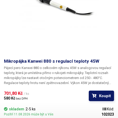
Mikropájka Kanwei 880 s regulací teploty 45W
Pájecí pero Kanwei 880
o celkovém výkonu
45W
s analogovou regulací
teploty, která je umístěna přímo v rukojeti mikropájky. Teplotní rozsah
mikropájky lze nastavit otočným potenciometrem od 250 - 480°C.
Regulace teploty hrotu není zpětnovazební. Výkon 45W je dostatečný
pro většinu aplikací - ideální pro osazování desek plošných spojů a
jejich opravu. Mikropájka postrádá základnovou stanici, všechna řídící
701,80 Kč 
/ ks
Koupit
elektronika je ukryta v útrobách rukojeti a pájka je tedy snadno
580 Kč 
bez DPH
přenositelná a přímo vhodná pro servisní práce v terénu, ideální jako
součást servisního kufru. Mikropájka Kanwei 880 používá klasické hroty
skladem
2-5 ks
Kód:
řady 900-T, lze si tedy vybrat z naší široké nabídky hrotů všech tvarů pro
102023
Pozítří 11.08.2026 může být u Vás
požadovanou aplikaci. Mikropájka není určena pro dlouhotrvající provoz