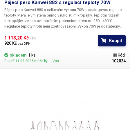
Pájecí pero Kanwei 882 s regulací teploty 70W
Pájecí pero Kanwei 880
o celkovém výkonu
70W
s analogovou regulací
teploty, která je umístěna přímo v rukojeti mikropájky. Teplotní rozsah
mikropájky lze nastavit otočným potenciometrem od 250 - 480°C.
Regulace teploty hrotu není zpětnovazební. Výkon 70W je dostatečný
pro většinu aplikací - ideální pro osazování desek plošných spojů a
jejich opravu. Mikropájka postrádá základnovou stanici, všechna řídící
1 113,20 Kč 
/ ks
Koupit
elektronika je ukryta v útrobách rukojeti a pájka je tedy snadno
920 Kč 
bez DPH
přenositelná a přímo vhodná pro servisní práce v terénu, ideální jako
součást servisního kufru. Mikropájka Kanwei 882 používá klasické hroty
skladem
1 ks
Kód:
řady 900-T, lze si tedy vybrat z naší široké nabídky hrotů všech tvarů pro
102024
Pozítří 11.08.2026 může být u Vás
požadovanou aplikaci. Součástí mikropájky je plochý zkosený hrot o
šířce 4mm a tloušťce 1,6mm. Mikropájka není určena pro dlouhotrvající
provoz při maximálních teplotách.