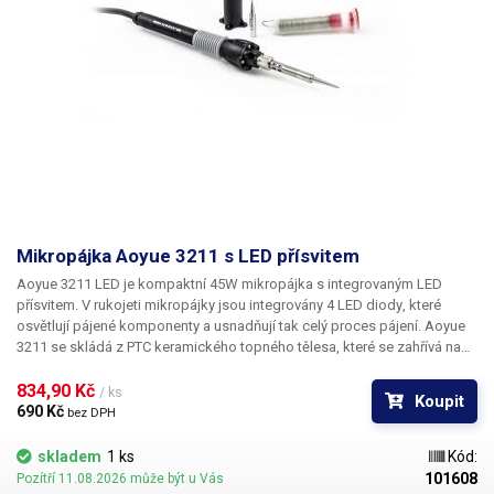
Mikropájka Aoyue 3211 s LED přísvitem
Aoyue 3211 LED
je kompaktní
45W
mikropájka s integrovaným
LED
přísvitem. V rukojeti mikropájky jsou integrovány
4 LED diody
, které
osvětlují pájené komponenty a usnadňují tak celý proces pájení. Aoyue
3211 se skládá z PTC keramického topného tělesa, které se zahřívá na
teplotu v rozmezí 450 - 500°C. Teplotu nelze regulovat. Mikropájka má
topné těleso oddělené od hrotu, takže je možné hrot nahradit jiným.
834,90 Kč 
/ ks
Koupit
Aoyue 3211 je kompatibilní s hroty řady 900-T. Pájecí pero má dobrou
690 Kč 
bez DPH
ergonomii a dobře se drží také díky gumovému gripu proti skluzu.
Součástí kompaktního balení je náhradní pájecí hrot, bezpečnostní
skladem
1 ks
Kód:
ochranný kryt pro přenos pájky a kartuše s trubičkovým cínem o průměru
101608
Pozítří 11.08.2026 může být u Vás
1mm.