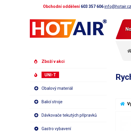
Obchodní oddělení
603 357 606
info@hotair.c
No
Zboží v akci
Ryc
UNI-T
Obalový materiál
Balicí stroje
 V
Dávkovače tekutých přípravků
Gastro vybavení