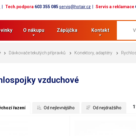
z
Tech.podpora
603 355 085
servis@hotair.cz
Servis a reklamace
vinky
O nákupu
Zápůjčka
Kontakt
Dávkovače tekutých přípravků
Konektory, adaptéry
Rychlo
hlospojky vzduchové
1
ýchozí řazení
 Od nejlevnějšího
 Od nejdražšího