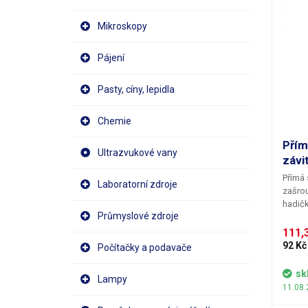
Mikroskopy
Pájení
Pasty, cíny, lepidla
Chemie
Přím
Ultrazvukové vany
závi
Přímá 
Laboratorní zdroje
zašrou
hadič
Průmyslové zdroje
nelze 
nacház
111,3
dopln
92 Kč
Počítačky a podavače
sk
Lampy
11.08.