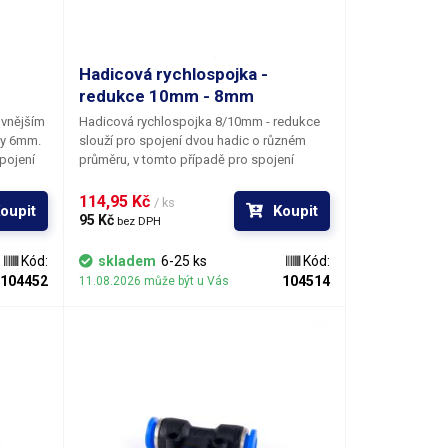
Hadicová rychlospojka -
redukce 10mm - 8mm
 vnějším
Hadicová rychlospojka 8/10mm - redukce
ky 6mm.
slouží pro spojení dvou hadic o různém
pojení
průměru, v tomto případě pro spojení
ávitem G
hadice o vnějším průměru 8 mm k hadici o
mm pro
vnějším průměru 10mm. Pomocí plastové
114,95 Kč 
/ ks
oupit
Koupit
rychlospojky vytvoříte během okamžiku
95 Kč 
bez DPH
vzduchotěsný, ale zároveň snadno
rozebíratelný spoj bez použití nářadí, čí
Kód:
skladem
6-25 ks
Kód:
těsnících pásek. Rychlospojky se používají
104452
104514
11.08.2026 může být u Vás
zejména při spojování PE, PUR, PU či PA
hadic sloužících k distribuci kapalin a plynů
v dílně, průmyslu či výrobě. Rychlospojka
má na jedné straně vnitřní průměr 8mm a na
druhé straně 10mm.