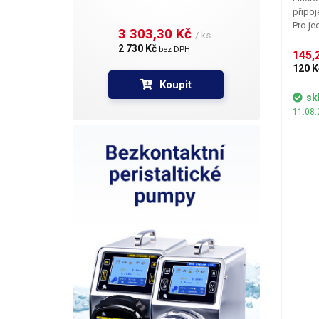
připoj
Pro je
3 303,30 Kč 
/ ks
spoleh
2 730 Kč 
bez DPH
vzduchu b
145,2
výhrad
120 K
někter
Koupit
sk
11.08.