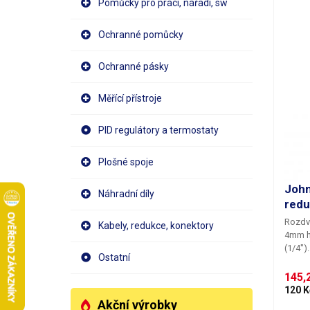
Pomůcky pro práci, nářadí, sw
Ochranné pomůcky
Ochranné pásky
Měřící přístroje
PID regulátory a termostaty
Plošné spoje
John
Náhradní díly
red
Rozdvo
Kabely, redukce, konektory
4mm ha
Ostatní
145,2
120 K
Akční výrobky