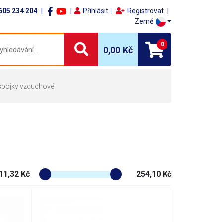
605 234 204
Přihlásit
Registrovat
Země
0
0,00 Kč
spojky vzduchové
11,32 Kč
254,10 Kč