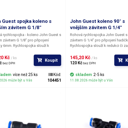
 Guest spojka koleno s
John Guest koleno 90° s
ším závitem G 1/8"
vnějším závitem G 1/4"
 rychlospojka - koleno John Guest s
Rohová rychlospojka John Guest s
m závitem G 1/8" pro připojení
závitem G 1/4" pro připojení hadič
ky 6mm.
Rychlospojka slouží k
Rychlospojka slouží k redukci či za
i či zapojení 6mm hadice na potrubí
6mm hadice na potrubí s vnitřním z
řním závitem G 1/8", spojka disponuje
1/4", spojka disponuje otvorem 3
0 Kč 
145,20 Kč 
/ ks
/ ks
Koupit
K
em 3mm pro uchycení spojky k
uchycení spojky k přístroji. Produkt slouží
č 
120 Kč 
bez DPH
bez DPH
výhradně pro
výhradně pro distribuci vzduchu a
buci vzduchu a některých typů plynů.
některých typů plynů.
ladem
více než 25 ks
Kód:
skladem
2-5 ks
104451
2026 může být u Vás
11.08.2026 může být u Vás