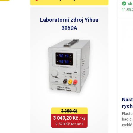
sk
11.08.
Laboratorní zdroj Yihua
305DA
Nást
rych
3 388 Kč
Plasto
3 049,20 Kč 
/ ks
hadic
2 520 Kč 
bez DPH
rychlé
rozeb