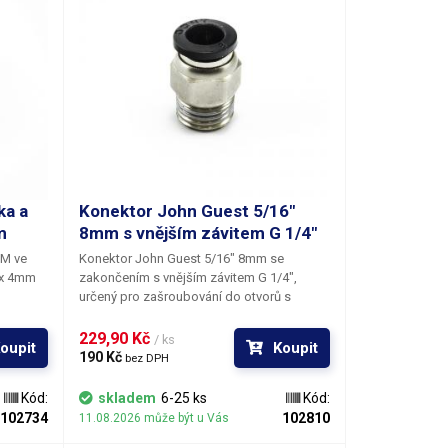
ka a
Konektor John Guest 5/16"
m
8mm s vnějším závitem G 1/4"
DM ve
Konektor John Guest 5/16" 8mm
se
2x 4mm
zakončením
s vnějším závitem G 1/4"
,
určený pro zašroubování do otvorů s
vnitřním závitem 1/4". Pro snadné dotažení
konektoru JG 8mm je fitinka tvarovaná do
229,90 Kč 
/ ks
oupit
Koupit
tvaru matice, kterou lze dotáhnout
190 Kč 
bez DPH
maticovým klíčem č. 14.
Konektor je plně
průchozí - nemá na konci imbusové zúžení
,
Kód:
skladem
6-25 ks
Kód:
takže jím lze protáhnout hadičku až na dno
102734
102810
11.08.2026 může být u Vás
nádoby. Systém rychlokonektorů John