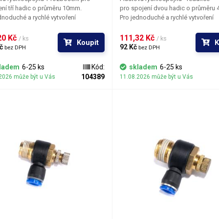
ení tří hadic o průměru 10mm.
pro spojení dvou hadic o průměru 
dnoduché a rychlé vytvoření
Pro jednoduché a rychlé vytvoření
livého a rozebíratelného rozvodu
spolehlivého a rozebíratelného ro
ez použití nářadí. Produkt slouží
vzduchu bez použití nářadí. Redukce má na
0 Kč 
111,32 Kč 
/ ks
/ ks
Koupit
K
ně pro distribuci vzduchu a
jedné straně vstup pro 4mm hadici 
č 
92 Kč 
bez DPH
bez DPH
ých typů plynů.
straně druhé pro 8mm hadici. Produkt
slouží výhradně pro distribuci vzdu
ladem
6-25 ks
Kód:
skladem
6-25 ks
některých typů plynů.
104389
2026 může být u Vás
11.08.2026 může být u Vás