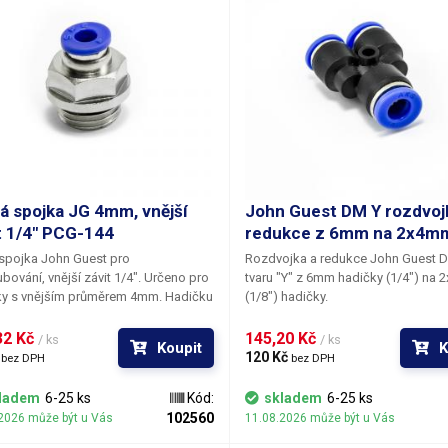
á spojka JG 4mm, vnější
John Guest DM Y rozdvoj
t 1/4" PCG-144
redukce z 6mm na 2x4m
spojka John Guest pro
Rozdvojka a redukce John Guest 
bování, vnější závit 1/4". Určeno pro
tvaru "Y" z 6mm hadičky (1/4") na 
ky s vnějším průměrem 4mm. Hadičku
(1/8") hadičky.
prostrčit skrz, uvnitř spojky se
í otvor pro imbusový klíč. Závity jsou
2 Kč 
145,20 Kč 
/ ks
/ ks
Koupit
K
ěny o gumové těsnění.
 
120 Kč 
bez DPH
bez DPH
ladem
6-25 ks
Kód:
skladem
6-25 ks
102560
2026 může být u Vás
11.08.2026 může být u Vás