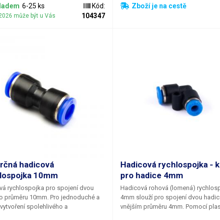
rychlokonektorů John Guest je svě
ladem
6-25 ks
Kód:
Zboží je na cestě
známý a hojně používaný pro věšk
104347
2026 může být u Vás
dávkovací techniku, distribuci nápo
nápojových automatech, ve výčepe
instalatérství, v pneumatických sy
pro distribuci stlačeného vzduchu, 
čištění vod, v automobilovém prům
apod.
rčná hadicová
Hadicová rychlospojka - 
lospojka 10mm
pro hadice 4mm
vá rychlospojka pro spojení dvou
Hadicová rohová (lomená) rychlos
 o průměru 10mm.
Pro jednoduché a
4mm
slouží pro spojení dvou hadic
 vytvoření spolehlivého a
vnějším průměru 4mm. Pomocí plastové
íratelného rozvodu vzduchu bez
rychlospojky vytvoříte během okam