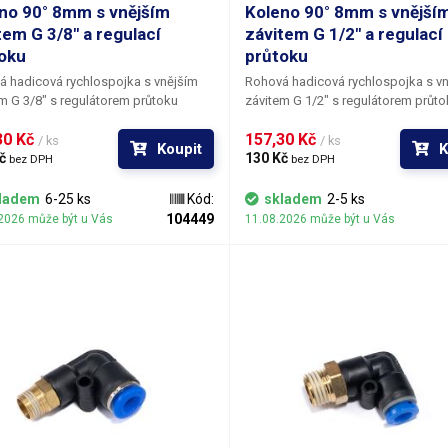
no 90° 8mm s vnějším
Koleno 90° 8mm s vnější
tem G 3/8" a regulací
závitem G 1/2" a regulací
oku
průtoku
 hadicová rychlospojka s vnějším
Rohová hadicová rychlospojka s v
m G 3/8" s regulátorem průtoku
závitem G 1/2" s regulátorem průto
hu.
Rohová spojka / koleno má na
vzduchu.
Rohová spojka / koleno má na
0 Kč 
157,30 Kč 
straně vnější šroubovací závit G 3/8"
jedné straně vnější šroubovací závi
/ ks
/ ks
Koupit
K
ruhé straně výstup pro 8mm hadici,
č 
a na druhé straně výstup pro 8mm h
130 Kč 
bez DPH
bez DPH
 disponuje plynulým regulátorem
spojka disponuje plynulým regulá
hu 0-10bar. Tento typ spojky se
tlaku vzduchu 0-10bar. Tento typ spojky se
ladem
6-25 ks
Kód:
skladem
2-5 ks
á například jako regulovatelný výstup
používá například jako regulovatel
104449
2026 může být u Vás
11.08.2026 může být u Vás
hu z kompresoru nebo vzduchového
vzduchu z kompresoru nebo vzdu
í do přístroje nebo pneumatického
potrubí do přístroje nebo pneumat
ně pro
nářadí. Produkt slouží výhradně pro
buci vzduchu a některých typů plynů.
distribuci vzduchu a některých typ