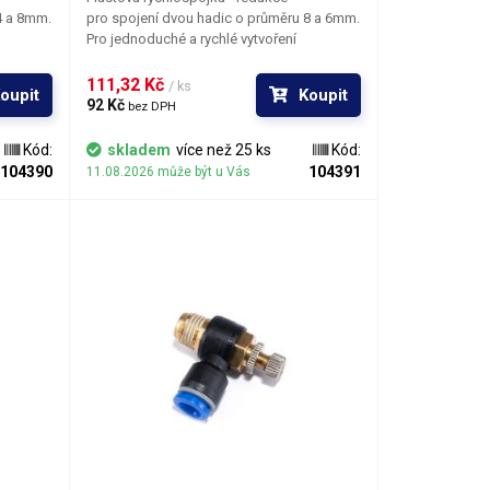
4 a 8mm.
pro spojení dvou hadic o průměru 8 a 6mm.
Pro jednoduché a rychlé vytvoření
zvodu
spolehlivého a rozebíratelného rozvodu
vzduchu bez použití nářadí. Redukce má na
111,32 Kč 
/ ks
oupit
Koupit
a na
jedné straně vstup pro 6mm hadici a na
92 Kč 
bez DPH
straně druhé pro 8mm hadici. Produkt
chu a
slouží výhradně pro distribuci vzduchu a
Kód:
skladem
více než 25 ks
Kód:
některých typů plynů.
104390
104391
11.08.2026 může být u Vás