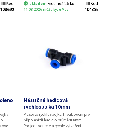
tově
Kód:
skladem
více než 25 ks
Kód:
erou
103692
104385
11.08.2026 může být u Vás
jů - v
ch, v
stémech,
při
yslu,
koleno
Nástrčná hadicová
rychlospojka 10mm
pojka
Plastová rychlospojka T rozbočení pro
 o
připojení tří hadic o průměru 8mm.
Pro jednoduché a rychlé vytvoření
žiku
spolehlivého a rozebíratelného rozvodu