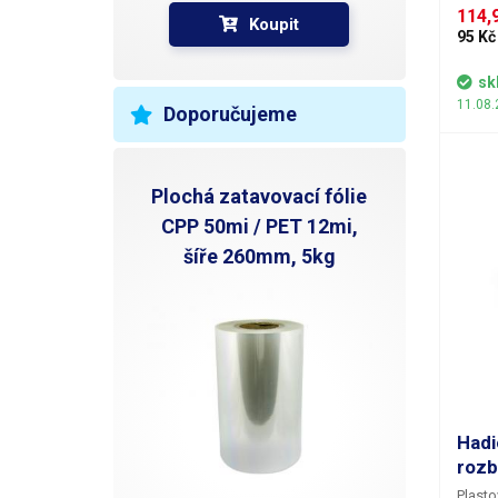
použit
114,9
Koupit
95 Kč
sk
11.08.
Doporučujeme
Plochá zatavovací fólie
CPP 50mi / PET 12mi,
šíře 260mm, 5kg
Hadi
rozb
Plasto