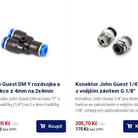
 Guest DM Y rozdvojka a
Konektor John Guest 1/
ukce z 4mm na 2x4mm
s vnějším závitem G 1/8"
jka John Guest DM ve tvaru "Y" z
Konektor John Guest 1/4" pro 6m
dičky (1/4") na 2 x 4mm hadičky
hadice
se zakončením
s vnějším z
(1/4").
1/8"
, určený pro zašroubování do o
vnitřním závitem 1/8". Pro snadné d
konektoru JG 6mm je fitinka tvarov
0 Kč 
205,70 Kč 
/ ks
/ ks
Koupit
K
tvaru matice, kterou lze dotáhnout
č 
170 Kč 
bez DPH
bez DPH
maticovým klíčem č. 12. Systém