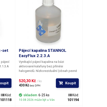
x-set
Pájecí kapalina STANNOL
EasyFlux 2.2.3.A
 pájecí
Vynikající pájecí kapalina na bázi
1.1.3.A
aktivované kalafuny bez příměsi
halogenidů. Nízkoreziduální (obsah pevné
 a
fáze 3,4%) rychleschnoucí tavidlo
ních.
s širokým technologickým oknem.
520,30 Kč 
/ ks
oupit
Koupit
 není
Bezoplachové, elektricky inertní.
430 Kč 
bez DPH
nutné je z pájených spojů odstraňovat.
Kód:
skladem
6-25 ks
Kód:
101118
101194
10.08.2026 může být u Vás