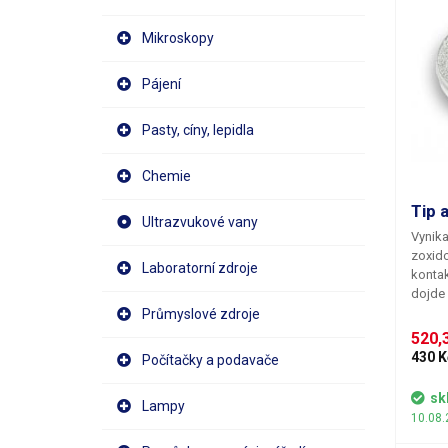
Mikroskopy
Pájení
Pasty, cíny, lepidla
Chemie
Tip 
Ultrazvukové vany
Vynika
zoxido
Laboratorní zdroje
kontak
dojde 
pak op
Průmyslové zdroje
Vhodn
520,3
hrotu 
430 K
Počítačky a podavače
údržbu
sk
Lampy
10.08.