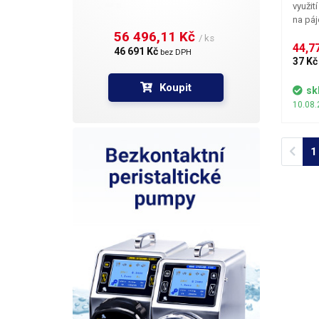
využit
na páj
Štetce
56 496,11 Kč 
/ ks
čip zb
44,77
46 691 Kč 
bez DPH
šablon
37 Kč
kuličk
Koupit
přilep
sk
konzis
10.08.
Prev
1