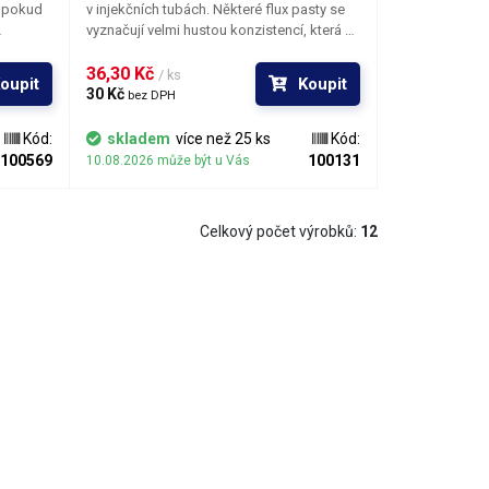
a pokud
v injekčních tubách. Některé flux pasty se
vyznačují velmi hustou konzistencí, která se
je
ještě zvyšuje s narůstajícím stářím tavidla.
orovic.
Přesně pro tyto typy flux pasty je určena
36,30 Kč 
/ ks
oupit
Koupit
yselina.
kanyla průměru 1,2mm. Na menší injektory
30 Kč 
bez DPH
 oxidů
se hodí jehly o průměru 0,7mm.
.
Kód:
skladem
více než 25 ks
Kód:
100569
100131
10.08.2026 může být u Vás
Celkový počet výrobků:
12