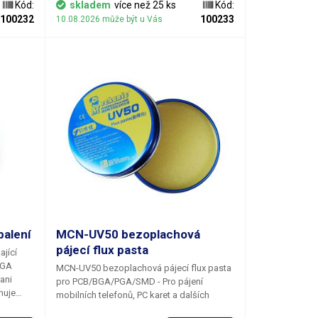
Kód:
skladem
více než 25 ks
Kód:
100232
100233
10.08.2026 může být u Vás
balení
MCN-UV50 bezoplachová
pájecí flux pasta
ající
BGA
MCN-UV50 bezoplachová pájecí flux pasta
ani
pro PCB/BGA/PGA/SMD - Pro pájení
huje
mobilních telefonů, PC karet a dalších
alení
sofistikovaných elektronických čipů.