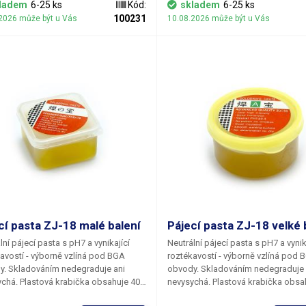
ladem
6-25 ks
Kód:
skladem
6-25 ks
100231
2026 může být u Vás
10.08.2026 může být u Vás
cí pasta ZJ-18 malé balení
Pájecí pasta ZJ-18 velké 
lní pájecí pasta s pH7 a vynikající
Neutrální pájecí pasta s pH7 a vynik
avostí - výborně vzlíná pod BGA
roztékavostí - výborně vzlíná pod 
y. Skladováním nedegraduje ani
obvody. Skladováním nedegraduje 
chá. Plastová krabička obsahuje 40g
nevysychá. Plastová krabička obsa
pasty. K dispozici je i balení
100g pájecí pasty. K dispozici je i b