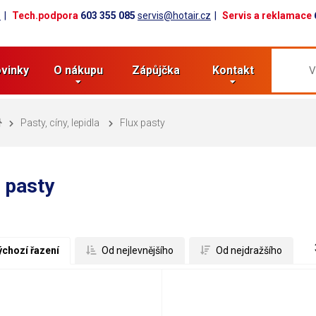
z
Tech.podpora
603 355 085
servis@hotair.cz
Servis a reklamace
vinky
O nákupu
Zápůjčka
Kontakt
Pasty, cíny, lepidla
Flux pasty
 pasty
ýchozí řazení
 Od nejlevnějšího
 Od nejdražšího