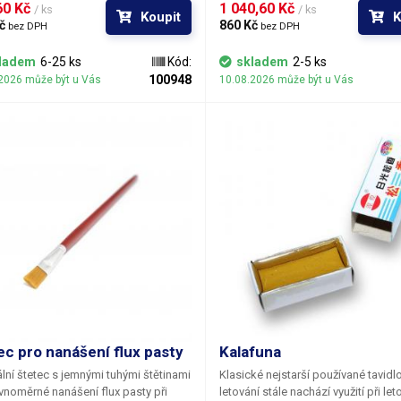
jící 100g pasty.
obsahující 40g.
0 Kč 
1 040,60 Kč 
/ ks
/ ks
Koupit
K
č 
860 Kč 
bez DPH
bez DPH
ladem
6-25 ks
Kód:
skladem
2-5 ks
100948
2026 může být u Vás
10.08.2026 může být u Vás
ec pro nanášení flux pasty
Kalafuna
lní štetec s jemnými tuhými štětinami
Klasické nejstarší používané tavidl
vnoměrné nanášení flux pasty při
letování stále nachází využití při let