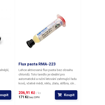
Flux pasta RMA-223
lnější,
Lehce aktivovaná flux pasta bez obsahu
chloridů. Toto tavidlo je ideální pro
automatické a ruční letování zahrnující řadu
kovů, včetně mědi, niklu, zlata, stříbra, cínu
a cínových slitin.
206,91 Kč 
/ ks
oupit
Koupit
171 Kč 
bez DPH