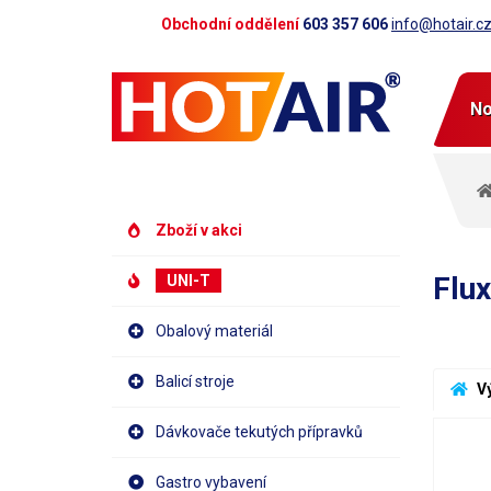
Obchodní oddělení
603 357 606
info@hotair.c
No
Zboží v akci
Flux
UNI-T
Obalový materiál
Balicí stroje
 V
Dávkovače tekutých přípravků
Gastro vybavení