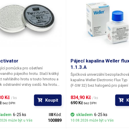
activator
Pájecí kapalina Weller flu
1.1.3.A
jící pomůcka pro ošetření
vaného pájecího hrotu. Stačí krátký
Špičková univerzální bezoplachová
t nahřátého hrotu s touto hmotou a
kapalina
Weller Electronic Flux Typ 
k odstranění vrstvy oxidů. Na hrotu
(F-SW 32)
bez halogenů pro pájení
ět velmi dobře ulpívá pájecí směs.
elektronických součástek, cínování
é zejména pro zaběhnutí nového
pokovování součástí v cínových láz
0 Kč 
834,90 Kč 
/ ks
/ ks
Koupit
K
stejně jako pro jeho občasnou
Zbytky tavidla nezpůsobují korozi a
č 
690 Kč 
bez DPH
bez DPH
.
ladem
6-25 ks
Kód:
skladem
6-25 ks
100889
2026 může být u Vás
10.08.2026 může být u Vás