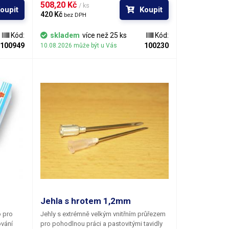
Středně halogenidy aktivovaná kalafunová
508,20 Kč 
/ ks
oupit
Koupit
pasta poskytuje vynikající výsledky jako
420 Kč 
bez DPH
univerzální tavidlo pro všechny typy
pájecích slitin i při lehké oxidaci pájecích
Kód:
skladem
více než 25 ks
Kód:
ploch. Vzhledem k vyšší aktivaci je
100949
100230
10.08.2026 může být u Vás
doporučen oplach IPA.
Jehla s hrotem 1,2mm
o pro
Jehly s extrémně velkým vnitřním průřezem
ování
pro pohodlnou práci a pastovitými tavidly