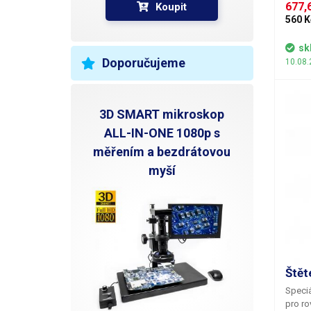
obsahu
677,6
Koupit
560 K
sk
Doporučujeme
10.08.
3D SMART mikroskop
ALL-IN-ONE 1080p s
měřením a bezdrátovou
myší
Štět
Speciá
pro ro