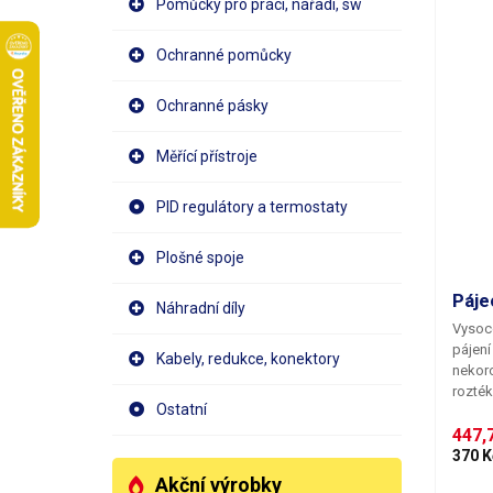
Pomůcky pro práci, nářadí, sw
Ochranné pomůcky
Ochranné pásky
Měřící přístroje
PID regulátory a termostaty
Plošné spoje
Páje
Náhradní díly
Vysoce
pájení
Kabely, redukce, konektory
nekorozivní
rozték
Ostatní
ploch
447,7
370 K
Akční výrobky