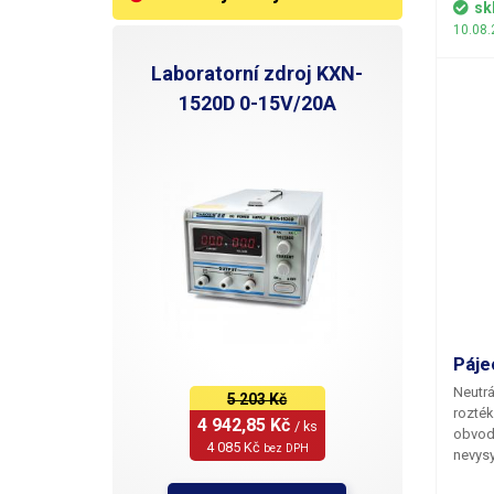
sk
10.08.
Laboratorní zdroj KXN-
1520D 0-15V/20A
Páje
Neutrá
5 203 Kč
rozték
4 942,85 Kč 
/ ks
obvod
4 085 Kč 
bez DPH
nevysy
pájecí 