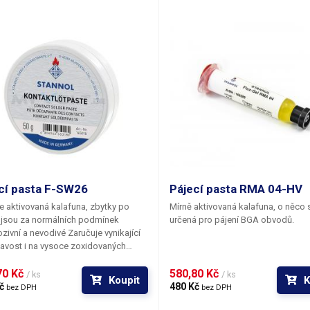
cí pasta F-SW26
Pájecí pasta RMA 04-HV
 aktivovaná kalafuna, zbytky po
Mírně aktivovaná kalafuna, o něco si
 jsou za normálních podmínek
určená pro pájení BGA obvodů.
 a nevodivé Zaručuje vynikající
avost i na vysoce zoxidovaných
ách. (Odpovídá RA podle QQ-S-517E)
0 Kč 
580,80 Kč 
/ ks
/ ks
Koupit
K
č 
480 Kč 
bez DPH
bez DPH