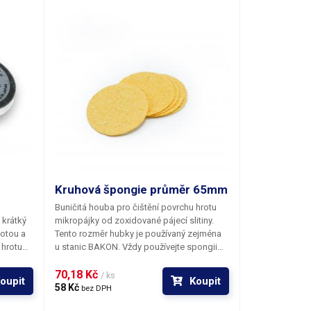
ických
, pohonů
jů DPS
ování
l a
ostředků
Kruhová špongie průměr 65mm
Buničitá houba pro čištění povrchu hrotu
 krátký
mikropájky od zoxidované pájecí slitiny.
motou a
Tento rozměr hubky je používaný zejména
 hrotu
u stanic BAKON. Vždy používejte spongii
 směs.
navlhčenou. Rozměry jsou platné
vého
po prvotní aktivaci houbičky vodou.
70,18 Kč 
/ ks
oupit
Koupit
u
58 Kč 
bez DPH