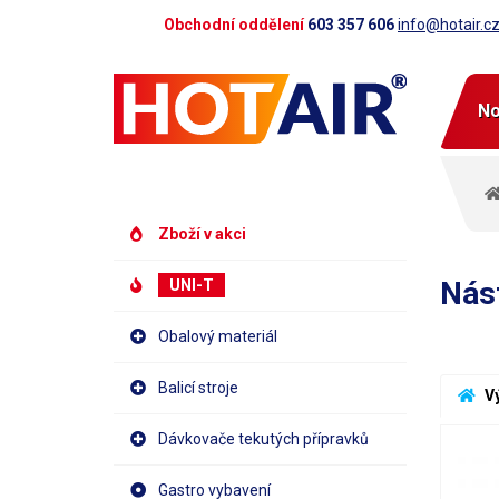
Obchodní oddělení
603 357 606
info@hotair.c
No
Zboží v akci
Nást
UNI-T
Obalový materiál
Balicí stroje
 V
Dávkovače tekutých přípravků
Gastro vybavení