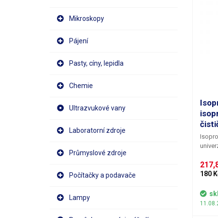
Mikroskopy
Pájení
Pasty, cíny, lepidla
Chemie
Isop
Ultrazvukové vany
isop
čist
Laboratorní zdroje
Isopro
univer
Průmyslové zdroje
čištěn
217,8
a mas
isopro
180 K
Počítačky a podavače
takže
žádné 
sk
Lampy
kovový
11.08.
napřík