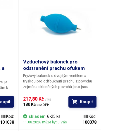
Vzduchový balonek pro
 a
odstranění prachu ofukem
Pryžový balonek s dvojitým ventilem a
tryskou pro odfouknutí prachu z povrchu
ej je
zejména skleněných povrchů jako jsou
ším k
touchscreeny, LCD nebo CCD senzory
ečistot
fotoaparátů. Jedním ventilem je vzduch
217,80 Kč 
A
je
/ ks
oupit
Koupit
hnán přes trysku při stlačení balónku a
ality,
180 Kč 
bez DPH
druhým (zezadu) je při uvolnění nasáván
echává
dovnitř, aby nedošlo k nasátí nečistot
sklých
Kód:
skladem
6-25 ks
Kód:
z čištěného povrchu dovnitř balónku.
101038
100078
11.08.2026 může být u Vás
jů,