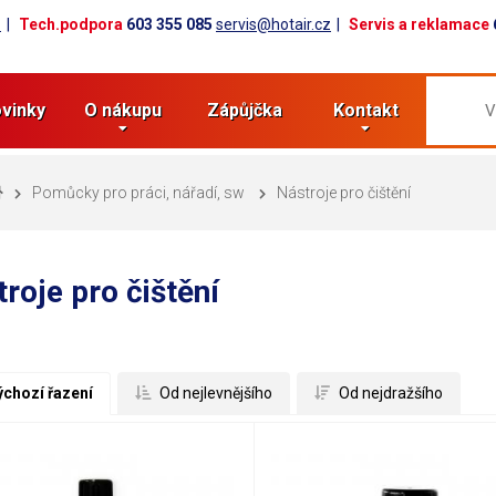
z
Tech.podpora
603 355 085
servis@hotair.cz
Servis a reklamace
vinky
O nákupu
Zápůjčka
Kontakt
Pomůcky pro práci, nářadí, sw
Nástroje pro čištění
roje pro čištění
ýchozí řazení
 Od nejlevnějšího
 Od nejdražšího