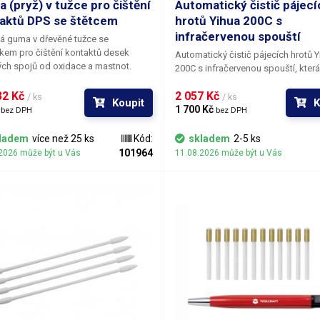
 (pryž) v tužce pro čištění
Automatický čistič pájecí
aktů DPS se štětcem
hrotů Yihua 200C s
infračervenou spouští
á guma v dřevěné tužce se
čkem
pro čištění kontaktů desek
Automatický čistič pájecích hrotů Y
ch spojů od oxidace a mastnot.
200C s infračervenou spouští
, která
ě tvrdá pryž, tvrdé nylonové štětiny
vložení mikropájky dovnitř spíná dv
nadné smetené zbytků gumy. Lze
2 Kč 
2 057 Kč 
kovové kartáče, které během pár vt
/ ks
/ ks
Koupit
K
at v klasickém strouhátku. Vhodné
 
vyčistí i ten nejzoxidovanější hrot a
1 700 Kč 
bez DPH
bez DPH
ako klasická guma na tužku.
všech zbytků cínu a oxidů. Vzhledem
k dnešnímu trendu pájení s bezolo
ladem
více než 25 ks
Kód:
skladem
2-5 ks
pájkou, hroty rychleji oxidují, a tím 
101964
2026 může být u Vás
11.08.2026 může být u Vás
pochopitelně i zvyšují se nároky na 
čištění. Klasická mokrá špongie má
nevýhodu, že hrot při čištění také 
zchladí, čímž mohou vzniknout trhli
povrchu pájecích hrotů, což vede k 
rychlejší degradaci. Proto je výhodn
používat kovové špongie, které z h
neodeberou tolik tepla a celkově lé
vyčistí. Yihua 200C je navíc motori
kovová špongie, takže Vám podsta
ulehčí práci. V útrobách čističky hrotů 200C
se skrývají dva vyjímatelné protich