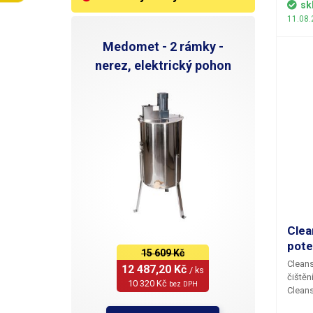
můžete
sk
plasto
11.08.
jako j
housin
Medomet - 2 rámky -
nerez, elektrický pohon
Clea
pote
15 609 Kč
Cleans
12 487,20 Kč 
/ ks
čištěn
10 320 Kč 
bez DPH
Cleans
odstra