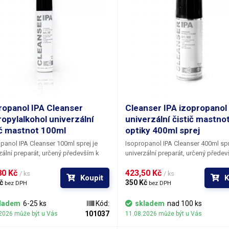
ropanol IPA Cleanser
Cleanser IPA izopropanol
ropylalkohol univerzální
univerzální čistič mastnot
ič mastnot 100ml
optiky 400ml sprej
panol IPA Cleanser 100ml sprej je
Isopropanol IPA Cleanser 400ml spr
zální preparát, určený především k
univerzální preparát, určený předev
í a odmašťování usazených nečistot
čištění a odmašťování usazených n
0 Kč 
423,50 Kč 
tnot.
Isopropanol Cleanser IPA
je
a mastnot.
Isopropanol Cleanser IP
/ ks
/ ks
Koupit
K
pylalkohol
č 
vysoké čistoty a kvality,
isopropylalkohol
350 Kč 
vysoké čistoty a kv
bez DPH
bez DPH
 za sebou po odpaření nezanechává
takže za sebou po odpaření nezan
zbytky a skrvny na skle či lesklých
žádné zbytky a skrvny na skle či le
ladem
6-25 ks
Kód:
skladem
nad 100 ks
ch površích. Je tedy vhodný
kovových površích. Je tedy vhodný
101037
2026 může být u Vás
11.08.2026 může být u Vás
lad k čištění optických přístrojů,
například k čištění optických přístro