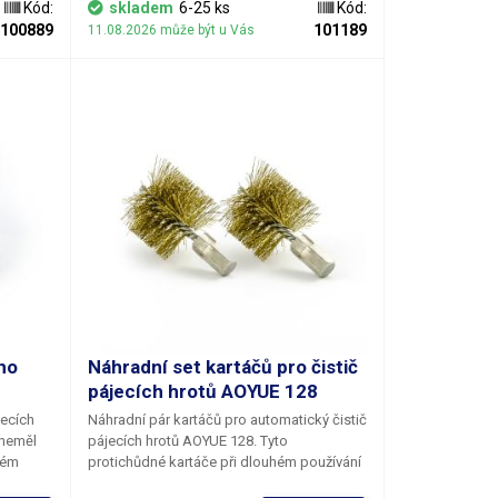
Kód:
skladem
6-25 ks
Kód:
100889
101189
11.08.2026 může být u Vás
ho
Náhradní set kartáčů pro čistič
pájecích hrotů AOYUE 128
jecích
Náhradní
pár
kartáčů pro automatický čistič
neměl
pájecích hrotů AOYUE 128. Tyto
ném
protichůdné kartáče při dlouhém používání
mechanicky degradují, a to nejen tím, že do