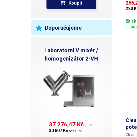
dráhy,
266,2
Koupit
parame
220 K
složen
všechn
sk
distrib
Doporučujeme
11.08.
Objem
Laboratorní V mixér /
homogenizátor 2-VH
Clea
37 276,47 Kč 
/ ks
pote
30 807 Kč 
bez DPH
Cleans