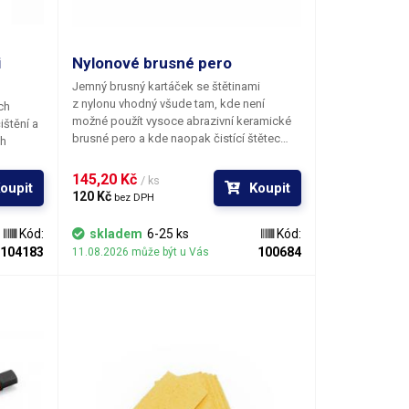
00-
čistí od
ízké
rotu
i
Nylonové brusné pero
zí
Jemný brusný kartáček se štětinami
ky
z nylonu vhodný všude tam, kde není
ch
ičky je
možné použít vysoce abrazivní keramické
se
brusné pero a kde naopak čistící štětec
ch
t
nestačí. Ideální ke spolehlivému odstranění
bletech,
aké
nečistot bez rizika poškození součástek.
vidliček
145,20 Kč 
/ ks
 žádné
oupit
Koupit
Použití v kombinaci s průmyslovými
lů, nebo
120 Kč 
bez DPH
polárními rozpouštědly jako je líh nebo
sti v el.
isopropyl alkohol je možné a například při
ice.
Kód:
skladem
6-25 ks
Kód:
odstranění kalafuny nebo flux pasty či
ná
104183
100684
11.08.2026 může být u Vás
mastnot jej doporučujeme.
ých
ch
í 0-
 z
ních