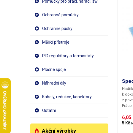
Pomůcky pro práci, nářadí, sw
optick
hlav -
disků,
Ochranné pomůcky
(PCB) 
vytope
Ochranné pásky
kalafu
odstr
na rop
Měřící přístroje
PID regulátory a termostaty
Plošné spoje
Spec
Náhradní díly
Hadří
k doko
Kabely, redukce, konektory
z povr
Práce 
Ostatní
usnadn
totiž 
6,05 
nebo 
5 Kč 
b
koneč
Akční výrobky