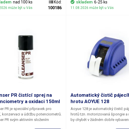
 tuto látku použít na čištění všech
ladem
nad 100 ks
Kód:
skladem
6-25 ks
vých povrchů od prachu a mastnoty
100186
2026 může být u Vás
11.08.2026 může být u Vás
e CD, DVD nebo průhledné části
gu telefonu před složením.
nser PR čistící sprej na
Automatický čistič pájecí
nciometry a oxidaci 150ml
hrotu AOYUE 128
er PR
je speciální přípravek pro
Aoyue 128 je
automatický čistič pá
í, konzervaci a údržbu potenciometrů.
hrotů
tzn.
motorizovaná špongie
a 
er PR svým aktivním složením
by chybět v žádném dobře vybave
ňuje sulfidy a oxidy jak z odporové
pracovišti. Vzhledem k dnešnímu trendu