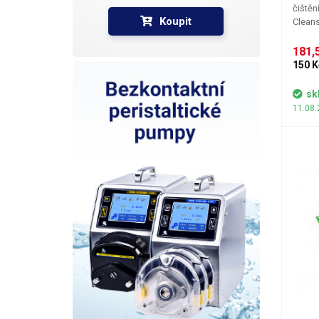
čištěn
Koupit
Cleans
odstra
dráhy,
181,5
parame
150 K
složen
všechn
sk
distrib
11.08.
Objem: