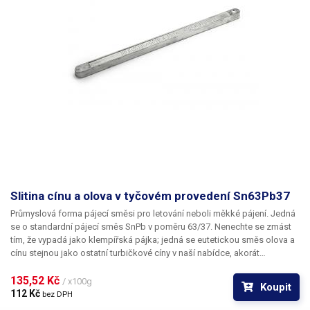
Slitina cínu a olova v tyčovém provedení Sn63Pb37
Průmyslová forma pájecí směsi pro letování neboli měkké pájení. Jedná
se o standardní pájecí směs SnPb v poměru 63/37. Nenechte se zmást
tím, že vypadá jako klempířská pájka; jedná se eutetickou směs olova a
cínu stejnou jako ostatní turbičkové cíny v naší nabídce, akorát
pochopitelně neobsahuje tavidlo. Ideální bude všude tam, kde je
potřeba větší množství cínu – například pro naplnění cínové lázně.
135,52 Kč 
/ x100g
Koupit
112 Kč 
bez DPH