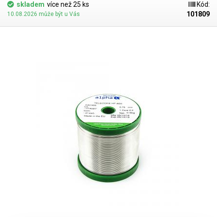
tomu lepidlo T-7000 je založeno na silikonové bázi a dosahuje extrémně
skladem
více než 25 ks
Kód:
vysoké adheze k plastovým povrchům při trvale zaručené pružnosti
101809
10.08.2026 může být u Vás
spoje. Oproti podobným silikonovým lepidlům se navíc vyznačuje
podstatně rychlejším zavadnutím, neboť obsahuje taktéž nitrocelulózu.
Rychlou evaporací acetátů dochází k prvotní fixaci spoje než dojde
během několika hodin k úplnému zatuhnutí silikonu. Lepidlo se výborně
osvědčuje při lepení dílů housingu, dotykových skel, touchscreenů a
všech plastových, gumových i kovových součástí. Je vhodné k lepení
šperků, keramiky, dřeva, kůže, plastů PP, PE, PVC, ABS, nilon, papír, guma
a další. Lepidlo je k dispozici rovněž v transparentní barvě s označením
B-7000. Objem: 50 ml