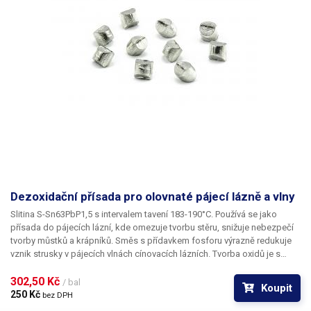
Dezoxidační přísada pro olovnaté pájecí lázně a vlny
Slitina S-Sn63PbP1,5 s intervalem tavení 183-190°C. Používá se jako
přísada do pájecích lázní, kde omezuje tvorbu stěru, snižuje nebezpečí
tvorby můstků a krápníků. Směs s přídavkem fosforu výrazně redukuje
vznik strusky v pájecích vlnách cínovacích lázních. Tvorba oxidů je s
dezoxidační přísadou omezena zhruba na polovinu, což znamená
poloviční odpad pájecí slitiny při stírání zoxidované vrstvy z povrchu a
302,50 Kč 
/ bal
Koupit
dlouhodobě čistou hladinu taveniny. Dodává se ve tvaru pelet o
250 Kč 
bez DPH
hmotnosti cca 5 g.