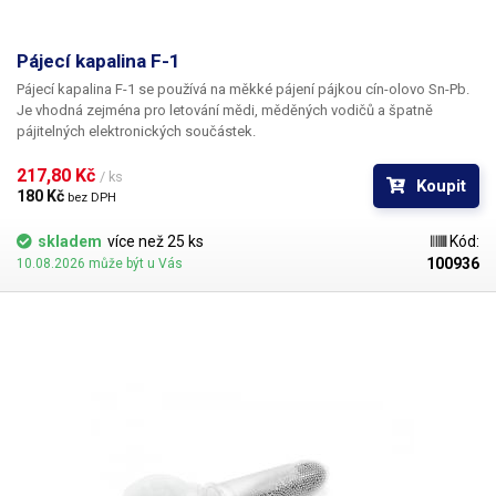
Pájecí kapalina F-1
Pájecí kapalina F-1 se používá na měkké pájení pájkou cín-olovo Sn-Pb.
Je vhodná zejména pro letování mědi, měděných vodičů a špatně
pájitelných elektronických součástek.
217,80 Kč 
/ ks
Koupit
180 Kč 
bez DPH
skladem
více než 25 ks
Kód:
100936
10.08.2026 může být u Vás