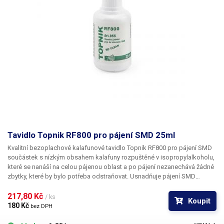
Tavidlo Topnik RF800 pro pájení SMD 25ml
Kvalitní bezoplachové kalafunové tavidlo
Topnik RF800
pro
pájení SMD
součástek
s nízkým obsahem kalafuny rozpuštěné v isopropylalkoholu,
které se nanáší na celou pájenou oblast a po pájení nezanechává žádné
zbytky, které by bylo potřeba odstraňovat. Usnadňuje pájení SMD
součástek, na které není možné použití klasické kalafuny. Topnik RF800
je nereziduální a nezpůsobuje korozi. Neobsahuje halogeny. Využití při
217,80 Kč 
/ ks
Koupit
opravách mobilních telefonů, pro pájení plošných spojů a základních
180 Kč 
bez DPH
desek, cínování a pokovování součástí v cínovacích lázních. Obsah:
25ml