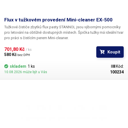
Flux v tužkovém provedení Mini-cleaner EX-500
Tužkové čističe zbytků flux pasty STANNOL jsou výbornými pomocníky
pro letování na obtížně dostupných místech. Špička tužky má ideální tvar
pro práci s čistícím perem Mini-cleaner.
701,80 Kč 
/ ks
Koupit
580 Kč 
bez DPH
skladem
1 ks
Kód:
100234
10.08.2026 může být u Vás