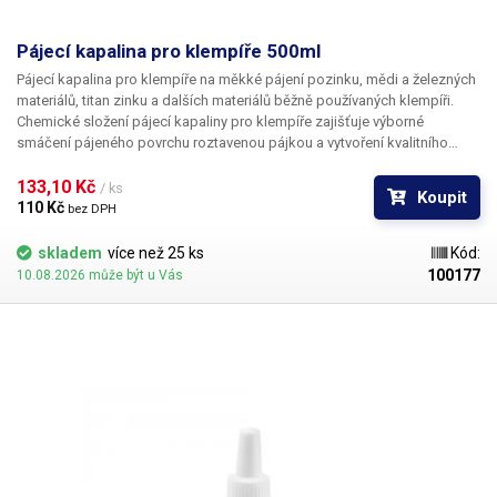
Pájecí kapalina pro klempíře 500ml
Pájecí kapalina pro klempíře na měkké pájení pozinku, mědi a železných
materiálů, titan zinku a dalších materiálů běžně používaných klempíři.
Chemické složení pájecí kapaliny pro klempíře zajišťuje výborné
smáčení pájeného povrchu roztavenou pájkou a vytvoření kvalitního
pájeného spoje. Pro kvalitní spoj je potřeba pájený materiál očistit od
oxidů a dalších nečistot a použít páječku s dostatečným výkonem. Po
133,10 Kč 
/ ks
Koupit
dokončení spoje je doporučeno pájený materiál opláchnout vodou
110 Kč 
bez DPH
(mimo pozinkovaný plech). Obsah: 500ml
skladem
více než 25 ks
Kód:
100177
10.08.2026 může být u Vás