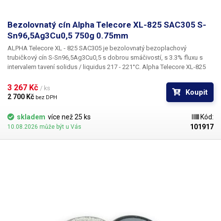
Bezolovnatý cín Alpha Telecore XL-825 SAC305 S-
Sn96,5Ag3Cu0,5 750g 0.75mm
ALPHA Telecore XL - 825 SAC305
je bezolovnatý bezoplachový
trubičkový cín
S-Sn96,5Ag3Cu0,5
s dobrou smáčivostí,
s 3.3% fluxu
s
intervalem tavení
solidus / liquidus 217 - 221°C
. Alpha Telecore XL-825
má dobrou přilnalnavost, ke spojení dochází prakticky ihned, což
urychluje práci Výsledný vzhled spojů je dokonalý a následná inspekce
3 267 Kč 
/ ks
Koupit
je díky absenci zbytků fluxu jednoduchá. ​ Použitý flux při zahřátí tolik
2 700 Kč 
bez DPH
neprská - pájení je tedy bezpečnější a uživatelsky příjemnější a na
deskách plošných spojů nezanechává tolik reziduí. K uživatelskému
skladem
více než 25 ks
Kód:
komfortu rovněž příspívá nižší tvorba výparů. Velice nízký obsah
101917
10.08.2026 může být u Vás
halogenů < 1,000ppm. K pájení lead-free směsí používejte k tomuto
účelu navržené pájecí stanice. Proces přetavení bezolovnaté pájky
probíhá v daleko užším teplotním rozsahu než u slitin SnPb. To klade
zvýšené nároky na přesnost a udržování nastavených teplot. Obecně
platí, že všechny lead free slitiny jsou mnohem náchylnější k oxidaci
během pájení.