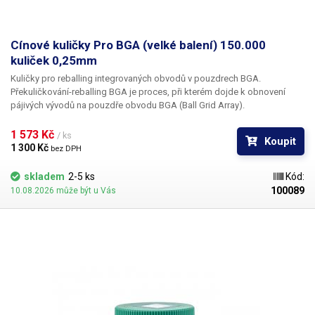
Cínové kuličky Pro BGA (velké balení) 150.000
kuliček 0,25mm
Kuličky pro reballing integrovaných obvodů v pouzdrech BGA.
Překuličkování-reballing BGA je proces, při kterém dojde k obnovení
pájivých vývodů na pouzdře obvodu BGA (Ball Grid Array).
Překuličkování kontaktů je dosaženo přetavením cínových kuliček; každá
má zcela stejnou velikost a po přetavení vytvoří naprosto stejnoměrné
1 573 Kč 
/ ks
Koupit
pole pájivých kontaktů. Nezbytnou pomůckou při této operaci
1 300 Kč 
bez DPH
jsoušablony pro překuličkování BGA.
skladem
2-5 ks
Kód:
100089
10.08.2026 může být u Vás