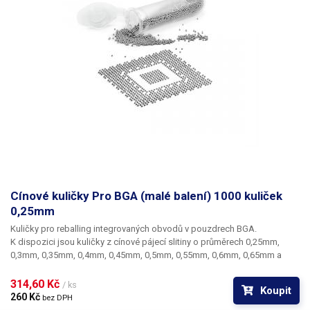
Cínové kuličky Pro BGA (malé balení) 1000 kuliček
0,25mm
Kuličky pro reballing integrovaných obvodů v pouzdrech BGA.
K dispozici jsou kuličky z cínové pájecí slitiny o průměrech 0,25mm,
0,3mm, 0,35mm, 0,4mm, 0,45mm, 0,5mm, 0,55mm, 0,6mm, 0,65mm a
0,76mm. Průměr kuliček je dán typem BGA obvodu respektive typem
BGA mřížky pro překuličkování. Ampule obsahuje vždy 1000 kusů
314,60 Kč 
/ ks
Koupit
kuliček o daném průměru.
260 Kč 
bez DPH