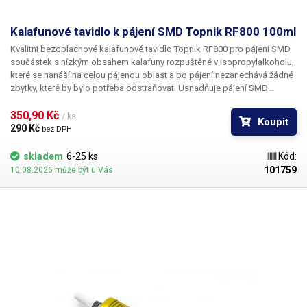
Kalafunové tavidlo k pájení SMD Topnik RF800 100ml
Kvalitní bezoplachové kalafunové tavidlo
Topnik RF800
pro
pájení SMD
součástek
s nízkým obsahem kalafuny rozpuštěné v isopropylalkoholu,
které se nanáší na celou pájenou oblast a po pájení nezanechává žádné
zbytky, které by bylo potřeba odstraňovat. Usnadňuje pájení SMD
součástek, na které není možné použití klasické kalafuny. Topnik RF800
je nereziduální a nezpůsobuje korozi. Neobsahuje halogeny. Využití při
350,90 Kč 
/ ks
Koupit
opravách mobilních telefonů, pro pájení plošných spojů a základních
290 Kč 
bez DPH
desek, cínování a pokovování součástí v cínovacích lázních. Obsah:
100ml
skladem
6-25 ks
Kód:
101759
10.08.2026 může být u Vás