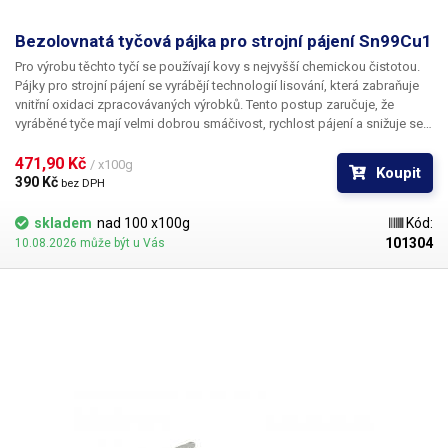
Bezolovnatá tyčová pájka pro strojní pájení Sn99Cu1
Pro výrobu těchto tyčí se používají kovy s nejvyšší chemickou čistotou.
Pájky pro strojní pájení se vyrábějí technologií lisování, která zabraňuje
vnitřní oxidaci zpracovávaných výrobků. Tento postup zaručuje, že
vyráběné tyče mají velmi dobrou smáčivost, rychlost pájení a snižuje se
spotřeba pájky. Pájecí eutektická slitina Sn99Cu1 je nejekonomičtější
volbou pro přechod na bezolovnatý proces v oboru běžné spotřební
471,90 Kč 
/ x100g
Koupit
elektroniky.
390 Kč 
bez DPH
skladem
nad 100 x100g
Kód:
101304
10.08.2026 může být u Vás