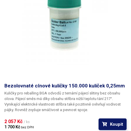
Bezolovnaté cínové kuličky 150.000 kuliček 0,25mm
Kuličky pro reballing BGA odvodů z ternární pájecí slitiny bez obsahu
olova. Pájecí směs má díky obsahu stříbra nižší teplotu tání 217°.
Vynikající elektrické vlastnosti stříbra také pozitivně ovlivňují vodivost
pájky. Rovněž zvyšuje smáčivost a pevnost spoje.
2 057 Kč 
/ ks
Koupit
1 700 Kč 
bez DPH