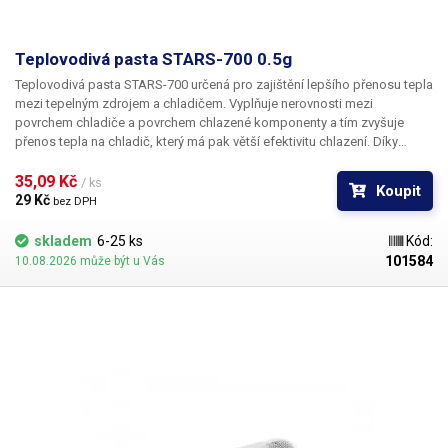
Teplovodivá pasta STARS-700 0.5g
Teplovodivá pasta STARS-700
určená pro zajištění lepšího přenosu tepla
mezi tepelným zdrojem a chladičem. Vyplňuje nerovnosti mezi
povrchem chladiče a povrchem chlazené komponenty a tím zvyšuje
přenos tepla na chladič, který má pak větší efektivitu chlazení. Díky
použití teplovodivé pasty zefektivníte chlazení a prodloužíte tak
životnost chlazených komponent. Vhodné pro polovodiče, procesory,
35,09 Kč 
/ ks
Koupit
grafické karty, paměťové moduly a další. PASTA JE VODIVÁ. Zamezte
29 Kč 
bez DPH
proto styku pasty s kontakty chlazených komponent.
Parametry:
Tepelná
vodivost: 1.93W/m-k Tepelný odpor: <0,120 °C
skladem
6-25 ks
Kód:
101584
10.08.2026 může být u Vás