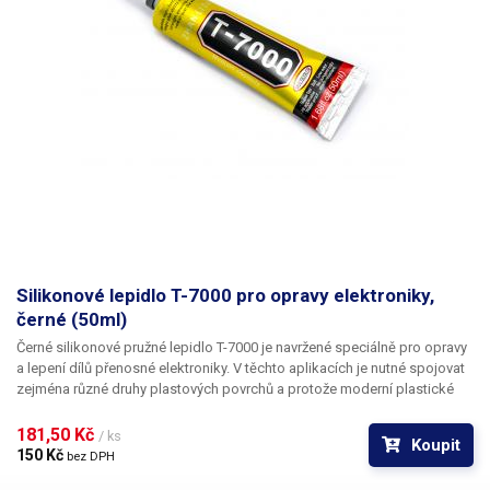
Silikonové lepidlo T-7000 pro opravy elektroniky,
černé (50ml)
Černé silikonové pružné lepidlo T-7000
je navržené speciálně pro opravy
a lepení dílů přenosné elektroniky. V těchto aplikacích je nutné spojovat
zejména různé druhy plastových povrchů a protože moderní plastické
hmoty jako ABS, PE, nebo PP není možné efektivně naleptat, je možnost
jejich lepení běžně dostupnými prostředky velmi omezená.
181,50 Kč 
/ ks
Koupit
Kyanoakrylátová lepidla sice vykazují dobrou adhezi a rychlé vytvzení,
150 Kč 
bez DPH
spoj je však křehký a v jeho okolí se vytváří typický bílý povlak. Naproti