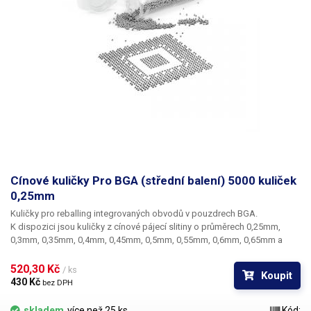
Cínové kuličky Pro BGA (střední balení) 5000 kuliček
0,25mm
Kuličky pro reballing integrovaných obvodů v pouzdrech BGA.
K dispozici jsou kuličky z cínové pájecí slitiny o průměrech 0,25mm,
0,3mm, 0,35mm, 0,4mm, 0,45mm, 0,5mm, 0,55mm, 0,6mm, 0,65mm a
0,76mm. Průměr kuliček je dán typem BGA obvodu respektive typem
BGA mřížky pro překuličkování. Ampule obsahuje vždy 5000 kusů
520,30 Kč 
/ ks
Koupit
kuliček o daném průměru.
430 Kč 
bez DPH
skladem
více než 25 ks
Kód: