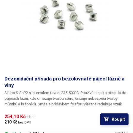
Dezoxidační přísada pro bezolovnaté pájecí lázně a
vlny
Slitina S-SnP2 s intervalem tavení 235-500°C. Používá se jako přísada do
pájecích lázní, kde omezuje tvorbu stěru, snižuje nebezpečí tvorby
můstků a krápníků. Směs s přídavkem fosforuvýrazně redukuje vznik
strusky v pájecích vlnách cínovacích lázních. Tvorba oxidů je s
dezoxidační přísadou omezena zhruba na polovinu, což znamená
254,10 Kč 
/ bal
Koupit
poloviční odpad pájecí slitiny při stírání zoxidované vrstvy z povrchu a
210 Kč 
bez DPH
dlouhodobě čistou hladinu taveniny. Dodává se ve tvaru pelet o
hmotnosti cca 5 g.