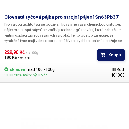
Olovnatá tyčová pájka pro strojní pájení Sn63Pb37
Pro výrobu těchto tyčí se používají kovy s nejvyšší chemickou čistotou.
Pájky pro strojní pájení se vyrábějí technologií lisování, která zabraňuje
vnitřní oxidaci zpracovávaných výrobků. Tento postup zaručuje, že
vyráběné tyče mají velmi dobrou smáčivost, rychlost pájení a snižuje se
spotřeba pájky. Klasická olovnatá eutektická slitina olova a cínu
představuje léty prověřenou pájku s obecně nejlepšími fyzikálními
229,90 Kč 
/ x100g
Koupit
parametry pro letování v oblasti elektrotechniky.
190 Kč 
bez DPH
skladem
nad 100 x100g
Kód:
101303
10.08.2026 může být u Vás