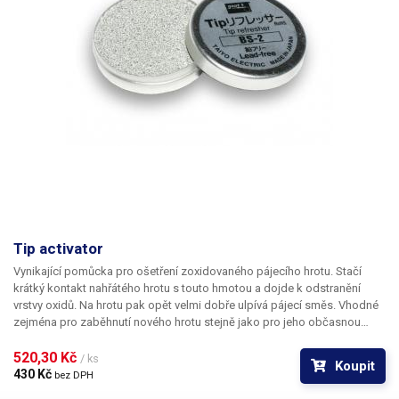
Tip activator
Vynikající pomůcka pro ošetření zoxidovaného pájecího hrotu. Stačí
krátký kontakt nahřátého hrotu s touto hmotou a dojde k odstranění
vrstvy oxidů. Na hrotu pak opět velmi dobře ulpívá pájecí směs. Vhodné
zejména pro zaběhnutí nového hrotu stejně jako pro jeho občasnou
údržbu.
520,30 Kč 
/ ks
Koupit
430 Kč 
bez DPH