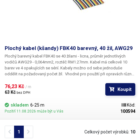
Plochý kabel (kšandy) FBK40 barevný, 40 žil, AWG29
Plochý barevný kabel FBK40 se 40 žilami
- licna, průměr jednotlivých
vodičů AWG29 - 0,064mm2, roztěč RM1.27mm. Kabel má celkově 10
barev ve 4 opakujících se sérií. Kabely možno od sebe jednoduše
oddělit na požadovaný počet žil. Vhodné pro použití při opravách různé
elektroniky, propojování pinů, při vývoji, pro ohebné spoje u sdělovacích
zařízení, pro stavbu Arduino aplikací a další Prodej na metry. Minimální
76,23 Kč 
/ m
Koupit
odběr je 1m.
63 Kč 
bez DPH
skladem
6-25 m
Kód:
100594
Pozítří 11.08.2026 může být u Vás
Previous
Next
1
Celkový počet výrobků:
10