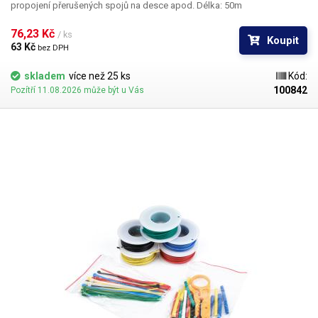
propojení přerušených spojů na desce apod. Délka: 50m
76,23 Kč 
/ ks
Koupit
63 Kč 
bez DPH
skladem
více než 25 ks
Kód:
100842
Pozítří 11.08.2026 může být u Vás