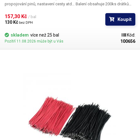
propojování pinů, nastavení cesty atd… Balení obsahuje 200ks drátků
buď červené nebo černé barvy.
157,30 Kč 
/ bal
Koupit
130 Kč 
bez DPH
skladem
více než 25 bal
Kód:
100656
Pozítří 11.08.2026 může být u Vás