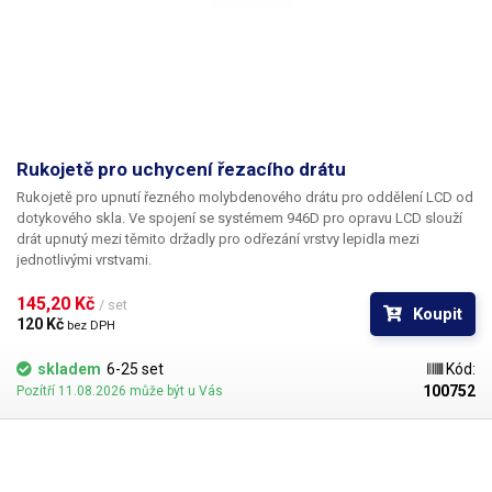
Rukojetě pro uchycení řezacího drátu
Rukojetě pro upnutí řezného molybdenového drátu pro oddělení LCD od
dotykového skla. Ve spojení se systémem 946D pro opravu LCD slouží
drát upnutý mezi těmito držadly pro odřezání vrstvy lepidla mezi
jednotlivými vrstvami.
145,20 Kč 
/ set
Koupit
120 Kč 
bez DPH
skladem
6-25 set
Kód:
100752
Pozítří 11.08.2026 může být u Vás