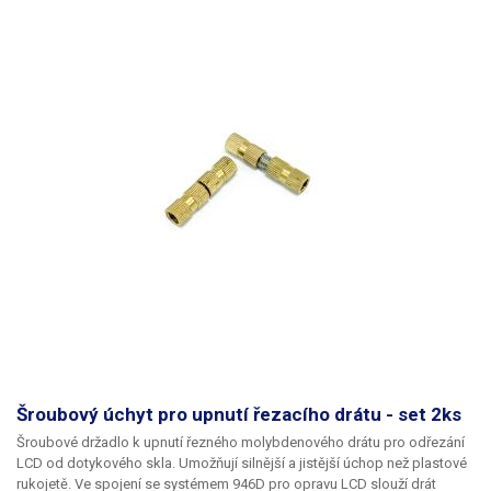
Šroubový úchyt pro upnutí řezacího drátu - set 2ks
Šroubové držadlo k upnutí řezného molybdenového drátu pro odřezání
LCD od dotykového skla. Umožňují silnější a jistější úchop než plastové
rukojetě. Ve spojení se systémem 946D pro opravu LCD slouží drát