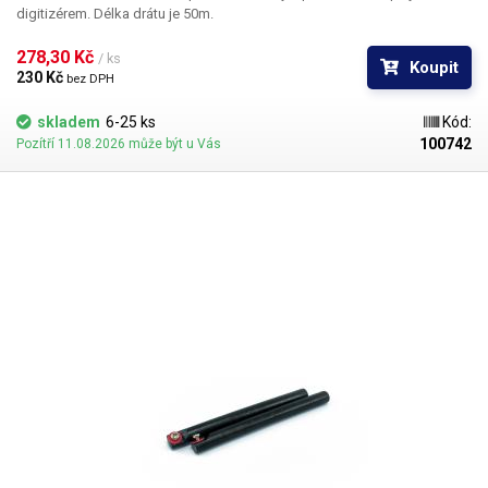
digitizérem. Délka drátu je 50m.
278,30 Kč 
/ ks
Koupit
230 Kč 
bez DPH
skladem
6-25 ks
Kód:
100742
Pozítří 11.08.2026 může být u Vás