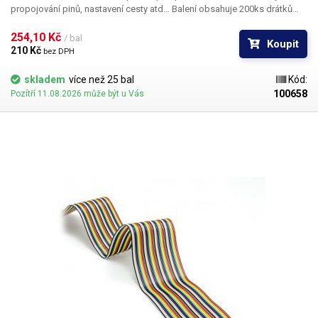
propojování pinů, nastavení cesty atd… Balení obsahuje 200ks drátků
buď červené nebo černé barvy.
254,10 Kč 
/ bal
Koupit
210 Kč 
bez DPH
skladem
více než 25 bal
Kód:
100658
Pozítří 11.08.2026 může být u Vás