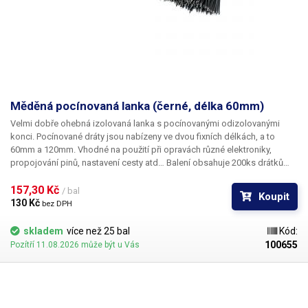
Měděná pocínovaná lanka (černé, délka 60mm)
Velmi dobře ohebná izolovaná lanka s pocínovanými odizolovanými
konci. Pocínované dráty jsou nabízeny ve dvou fixních délkách, a to
60mm a 120mm. Vhodné na použití při opravách různé elektroniky,
propojování pinů, nastavení cesty atd… Balení obsahuje 200ks drátků
buď červené nebo černé barvy.
157,30 Kč 
/ bal
Koupit
130 Kč 
bez DPH
skladem
více než 25 bal
Kód:
100655
Pozítří 11.08.2026 může být u Vás