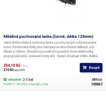
Měděná pocínovaná lanka (černé, délka 120mm)
Velmi dobře ohebná izolovaná lanka s pocínovanými odizolovanými
konci. Pocínované dráty jsou nabízeny ve dvou fixních délkách, a to
60mm a 120mm. Vhodné na použití při opravách různé elektroniky,
propojování pinů, nastavení cesty atd… Balení obsahuje 200ks drátků
buď červené nebo černé barvy.
254,10 Kč 
/ bal
Koupit
210 Kč 
bez DPH
skladem
2-5 bal
Kód:
100657
Pozítří 11.08.2026 může být u Vás