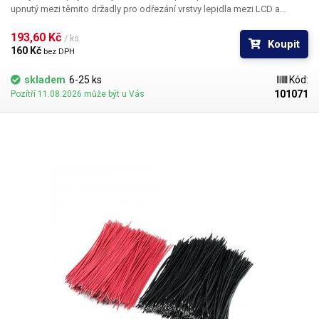
upnutý mezi těmito držadly pro odřezání vrstvy lepidla mezi LCD a
sklem.
V balení jsou 2ks uchytu na drát
193,60 Kč 
/ ks
Koupit
160 Kč 
bez DPH
skladem
6-25 ks
Kód:
101071
Pozítří 11.08.2026 může být u Vás