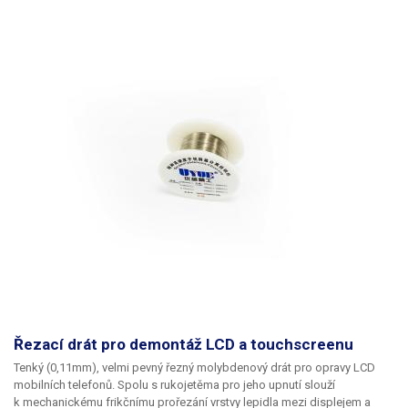
průměru 25 mm.
Součástí sady je také praktické příslušenství, které
ocení každý kutil i autoelektrikář.
Barevné stahovací pásky slouží k rychlé
organizaci kabeláže, smršťovací bužírky k izolaci spojů a přiložený
odizolovací nástroj umožňuje rychlou a přesnou přípravu vodičů k
zapojení. Materiál vodičů Měď
Balení:
5× silikonový vodič 20 AWG
(0,81mm), délka 6 m, barvy: černá, červená, modrá, zelená, žlutá 24×
stahovací pásek, délka 100 mm, různé barvy 24× smršťovací bužírka,
délka 45 mm, různé barvy 1× odizolovací nástroj
Řezací drát pro demontáž LCD a touchscreenu
Tenký (0,11mm), velmi pevný řezný molybdenový drát pro opravy LCD
mobilních telefonů. Spolu s rukojetěma pro jeho upnutí slouží
k mechanickému frikčnímu prořezání vrstvy lepidla mezi displejem a