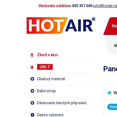
Obchodní oddělení
603 357 606
info@hotair.c
No
Zboží v akci
Pan
UNI-T
Obalový materiál
Balicí stroje
 V
Dávkovače tekutých přípravků
Dop
Gastro vybavení