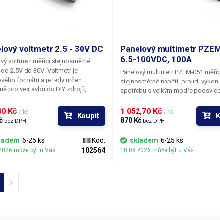
bu jsou 44,85 - 25,6 - 21,3mm (š,v,h).
desetinná místa - 00.01V (10mV) př
rozměr základny testeru (rámeček
do 99.99V, od 100V se posouvá de
kolem displeje je větší).
čárka a rozlišení je 0.1V. Ampérmet
tři desetinná místa 0,001A (1mA) M
je dodáván s potřebnou kabeláží (
lový voltmetr 2.5 - 30V DC
Panelový multimetr PZE
konektorů).
6.5-100VDC, 100A
vý voltmetr měřící stejnosměrné
 od 2.5V do 30V
. Voltmetr je
Panelový multimetr ​PZEM-051
měříc
vého formátu a je tedy určen
stejnosměrné
napětí, proud, výkon 
ně pro vestavbu do DIY zdrojů,
spotřebu
s velkým modře podsvíc
ch panelů, ovládacích panelů a všude
displejem
6.5V - 100V DC, 100A, 10
de je potřeba kontrolovat hodnotu
Měřící přístroj je určen pro vestavb
0 Kč 
1 052,70 Kč 
/ ks
/ ks
Koupit
K
ětí. Voltmetr má standartní panelový
panelu do otvoru o velikosti 84.6 x
č 
870 Kč 
bez DPH
bez DPH
r - 45x27mm a celkovou hloubku
Součástí měřáku PZEM-051 je i 10
Displej je třímístný a je tvořen
bočník, který se zapojuje do série s
ladem
6-25 ks
Kód:
skladem
6-25 ks
ými LED segmenty. Voltmetr měří s
a zdrojem. Tlačítkem na předním pa
102564
2026 může být u Vás
10.08.2026 může být u Vás
stí na jedno desetinné místo - 0,1V.
vypnout modré podsvícení a reseto
n s drátovými vývody (konektor).
naměřené hodnoty.
ious
Next