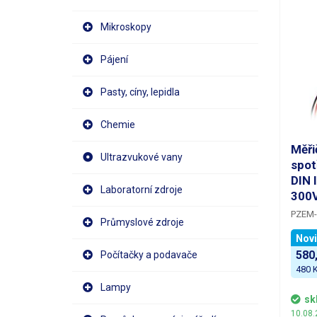
Mikroskopy
Pájení
Pasty, cíny, lepidla
Chemie
Měři
Ultrazvukové vany
spot
DIN 
Laboratorní zdroje
300
PZEM-0
Průmyslové zdroje
lištu 
Nov
parame
580,
Počítačky a podavače
Přístr
proud 
480 K
spotře
Lampy
Přehle
sk
okamži
10.08.