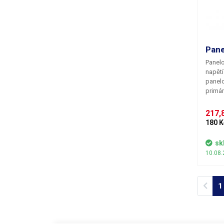
vestav
Jde o 
Pane
Panelo
napětí
panelo
primár
měřící
tam, k
217,8
DC nap
180 K
rozmě
22mm. 
sk
červen
10.08.
přesno
Dodává
Prev
1