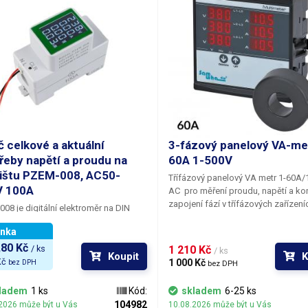
č celkové a aktuální
3-fázový panelový VA-me
řeby napětí a proudu na
60A 1-500V
lištu PZEM-008, AC50-
Třífázový panelový VA metr 1-60A/
V 100A
AC pro měření proudu, napětí a kon
zapojení fází v třífázových zařízení
08 je digitální elektroměr na DIN
strojích či rozvodech střídavého na
určený pro přesné měření elektrických
Panelový VA metr pro měření třífá
inka
trů v jednofázové síti 230V AC.
střídavého rozvodu 1-500V AC s m
80 Kč 
oj umožňuje sledovat
napětí (V),
/ ks
1 210 Kč 
/ ks
Koupit
K
proudu v rozsahu 1-60A na každé 
(A), okamžitý výkon (W) a celkovou
č 
1 000 Kč 
bez DPH
bez DPH
fázi. Multimetr je určen pro zabudo
bu elektrické energie (kWh).
panelu či zařízení, je vybaven svork
dný podsvícený displej poskytuje
ladem
1 ks
Kód:
skladem
6-25 ks
pro připojení proudových cívek, kte
tý přehled o aktuálním odběru i
104982
2026 může být u Vás
10.08.2026 může být u Vás