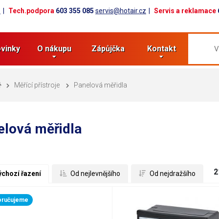
z
Tech.podpora
603 355 085
servis@hotair.cz
Servis a reklamace
vinky
O nákupu
Zápůjčka
Kontakt
Měřící přístroje
Panelová měřidla
elová měřidla
2
ýchozí řazení
 Od nejlevnějšího
 Od nejdražšího
oručujeme