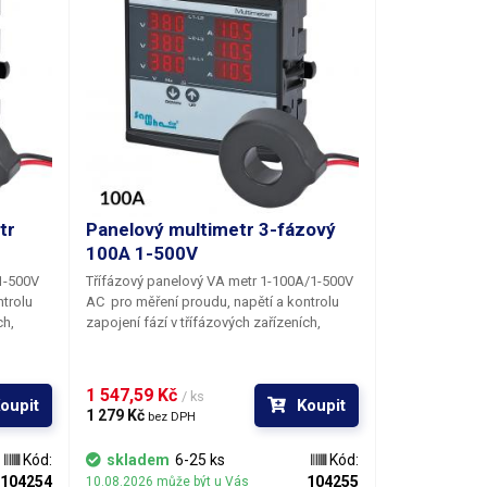
tr
Panelový multimetr 3-fázový
100A 1-500V
1-500V
Třífázový panelový VA metr 1-100A/1-500V
trolu
AC pro měření proudu, napětí a kontrolu
ch,
zapojení fází v třífázových zařízeních,
pětí.
strojích či rozvodech střídavého napětí.
zového
Panelový VA metr pro měření třífázového
ěřením
střídavého rozvodu 1-500V AC s měřením
1 547,59 Kč 
/ ks
oupit
Koupit
jedné
proudu v rozsahu 1-100A na každé jedné
1 279 Kč 
bez DPH
vání do
fázi. Multimetr je určen pro zabudování do
ovnicí
panelu či zařízení, je vybaven svorkovnicí
Kód:
skladem
6-25 ks
Kód:
ré měří
pro připojení proudových cívek, které měří
104254
104255
10.08.2026 může být u Vás