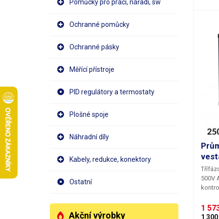
Pomůcky pro práci, nářadí, sw
dlouho
je vho
instal
Ochranné pomůcky
techni
spotře
Ochranné pásky
technologic
pro
mo
pouze 
Měřící přístroje
umožň
mm
, 
PID regulátory a termostaty
vyššíc
zátěži až 100 A. 
Plošné spoje
je nut
pouze
(dopor
Náhradní díly
použít
Prům
prochá
vest
Kabely, redukce, konektory
zárove
Třífáz
schéma zapo
500V A
multif
Ostatní
kontro
lze za
zaříze
disple
napětí
1 573
hodnot
Akční výrobky
třífáz
Při vý
1 300