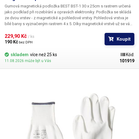
Gumová magnetická podložka BEST BST-1 30 x 25cm
s rastrem určená
jako
podklad při rozebírání a opravách elektroniky
. Podložka se skládá
ze dvou vrstev - z magnetické a pohledové vrstvy. Pohledová vrstva je
bílé barvy s vyznačeným rastrem 4 x 5. Díky magnetické vrstvě už se vám
ze stolu neskutálí žádný malý šroubek, díky čemuž odpadá zdlouhavé
hledání ztracených šroubků po zemi. Jednotlivé sektory lze využít pro
229,90 Kč 
/ ks
Koupit
odkládání různých typů šroubků pro snadnější zapamatování jejich
190 Kč 
bez DPH
umístění na rozebíraném zařízení. Na podložku lze také zapisovat fixem
a následně ho jednoduše smazat. Rozměry podložky: 30x25cm
skladem
více než 25 ks
Kód:
101919
11.08.2026 může být u Vás