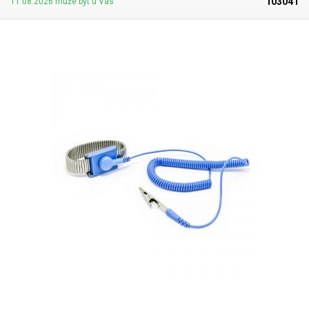
103041
11.08.2026 může být u Vás
antistatické podložky, které je třeba rovněž připojit a další ESD vybavení.