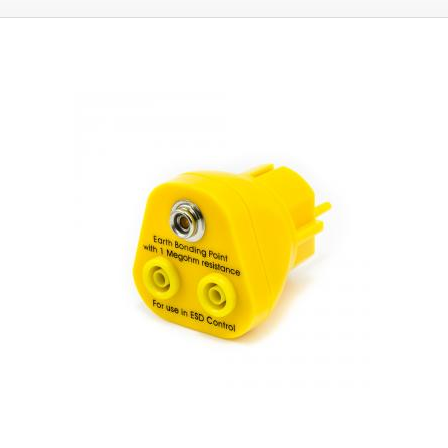
příslušenství jako jsou ESD náramky, ESD pájecí stanice, antistatické
podložky, které je třeba rovněž připojit a další ESD vybavení.