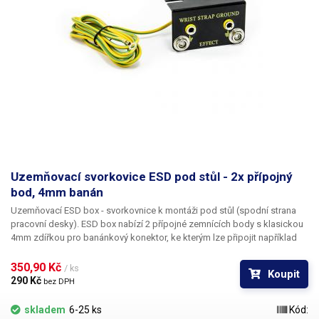
Uzemňovací svorkovice ESD pod stůl - 2x přípojný
bod, 4mm banán
Uzemňovací ESD box - svorkovnice k montáži pod stůl
(spodní strana
pracovní desky). ESD box nabízí
2 přípojné zemnících body
s klasickou
4mm zdířkou pro banánkový konektor, ke kterým lze připojit například
ESD náramky, ESD mikropájky a horkovzdušné stanice, ESD pracovní
podložky a další ESD vybavení vyžadující zazemnění. Samotný box je
350,90 Kč 
/ ks
Koupit
vyroben z kovového profilu ve tvaru L, zadní část konektorů je krytá.
290 Kč 
bez DPH
Vývodem je zemnící vodič o délce 140cm, zakončený plochým očkem.
Součástí balení je také odpor 1MΩ, který je třeba předřadit při připojení
skladem
6-25 ks
Kód:
ESD boxu k PE vodiči v síti. V případě připojení boxu k ESD zástrčce do