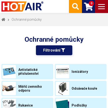
0
Ochranné pomůcky
Ochranné pomůcky
Filtrování 
Antistatické
Ionizátory
příslušenství
Měřič zemního
Odsávače kouře
odporu
Rukavice
Podložky