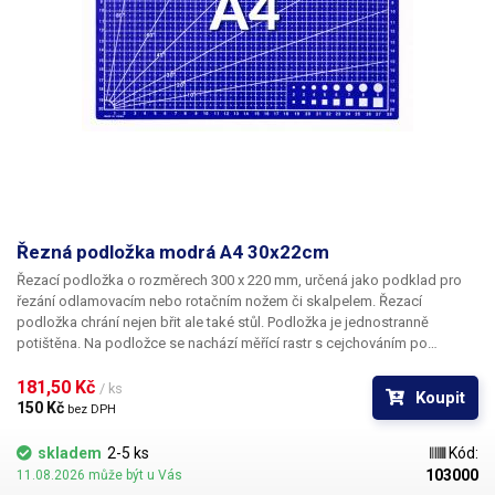
Řezná podložka modrá A4 30x22cm
Řezací podložka o rozměrech 300 x 220 mm
, určená jako podklad pro
řezání odlamovacím nebo rotačním nožem či skalpelem. Řezací
podložka chrání nejen břit ale také stůl. Podložka je jednostranně
potištěna. Na podložce se nachází měřící rastr s cejchováním po
jednom centimetru 28x20cm. Měřící mřížka má vyznačené i středy
jednotlivých centimetrových bloků, takže lze měřit s přesností na 0,5cm.
181,50 Kč 
/ ks
Koupit
Podložka nabídne také vyznačení úhlů (úhloměr) cejchovaný v
150 Kč 
bez DPH
0,10,20,30,45,60,80 a 90° pro snadné dosažení úhlových řezů. V pravém
dolním rohu se nachází také vyznačení průměrů kruhů, pro porovnávání
skladem
2-5 ks
Kód:
od 2 - 9mm a čtverců o délce strany 2 - 9mm.
103000
11.08.2026 může být u Vás