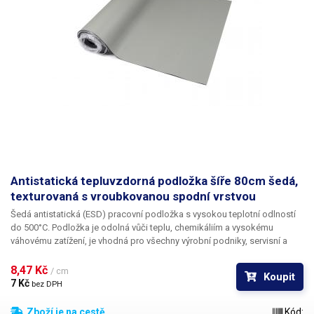
Antistatická tepluvzdorná podložka šíře 80cm šedá,
texturovaná s vroubkovanou spodní vrstvou
Šedá antistatická (ESD) pracovní podložka s vysokou teplotní odlností
do 500°C.
Podložka je odolná vůči teplu, chemikáliím a vysokému
váhovému zatížení, je vhodná pro všechny výrobní podniky, servisní a
opravárenská střediska, profesionální i hobby dílny.
ESD podložka
slouží především jako antistatická ochrana, která brání poničení
8,47 Kč 
/ cm
Koupit
elektronických součástek náchylných na ESD náboj při manipulaci s
7 Kč 
bez DPH
elektronikou.
Podložka navíc chrání pracovní stůl proti opotřebení,
nárazům a vysokým teplotám (horkovzdušné pistole, pájecí technika).
Zboží je na cestě
Kód: