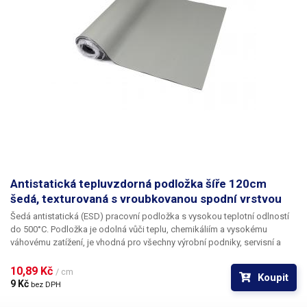
Antistatická tepluvzdorná podložka šíře 120cm
šedá, texturovaná s vroubkovanou spodní vrstvou
Šedá antistatická (ESD) pracovní podložka s vysokou teplotní odlností
do 500°C.
Podložka je odolná vůči teplu, chemikáliím a vysokému
váhovému zatížení, je vhodná pro všechny výrobní podniky, servisní a
opravárenská střediska, profesionální i hobby dílny.
ESD podložka
slouží především jako antistatická ochrana, která brání poničení
10,89 Kč 
/ cm
Koupit
elektronických součástek náchylných na ESD náboj při manipulaci s
9 Kč 
bez DPH
elektronikou.
Podložka navíc chrání pracovní stůl proti opotřebení,