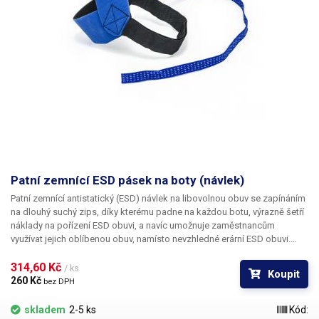
Patní zemnící ESD pásek na boty (návlek)
Patní zemnící antistatický (ESD) návlek
na libovolnou obuv se zapínáním
na dlouhý suchý zips, díky kterému padne na každou botu, výrazně šetří
náklady na pořízení ESD obuvi, a navíc umožnuje zaměstnancům
využívat jejich oblíbenou obuv, namísto nevzhledné erární ESD obuvi.
Izolační odpor patního návleku činí standardní 1MΩ. Odpor je všitý mezi
gumovým návlekem a uzemňovacím páskem. Vodivý pásek uzemňující
314,60 Kč 
/ ks
Koupit
osobu se vkládá do ponožky, případně rovnou do boty (bez ponožek).
260 Kč 
bez DPH
skladem
2-5 ks
Kód: