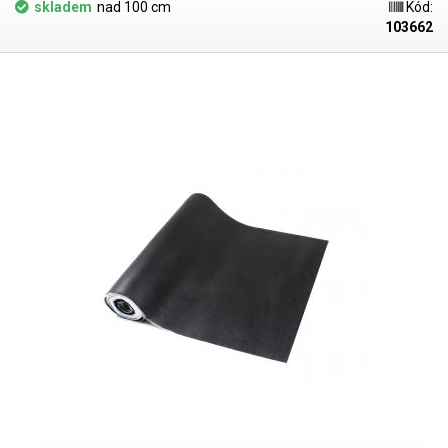
nárazům a vysokým teplotám (horkovzdušné pistole, pájecí technika).
skladem
nad 100 cm
Kód:
Podložka udržuje stejný nábojový potenciál jako má položená
103662
součástka nebo lidské tělo, vyznačuje se vynikající odolností vůči oleji,
mastnotě a většině běžných rozpouštědel. Čištění podložky je velmi
snadné, podložku stačí otřít např. Isopropylem. Horní šedá vrstva je
opatřnea jemnou strukturou, která brání klouzání hladkých věcí (LCD
displeje) po povrchu, spodní černá část je zdrsněna jemnými vroubky
aby pevně držela na pracovním stole. Uvedená cena je za 1cm délky,
podložku je možné objednat v min. délce 10cm, nebo násobku této
délky (10,20,30,40cm...).
Podložku je možné jednoduše uzemnit pomocí
samořezného uzemňovacího kolíku s krokosvorkou.
Podložky nabízíme
v šířích: 60,80,100 a 120cm.