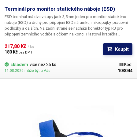
Terminál pro monitor statického náboje (ESD)
ESD terminál má dva
vstupy jack 3,5mm
jeden pro monitor statického
náboje (ESD) a druhý
pro připojení ESD náramku, mikropájky, pracovní
podložky
a dalších. Na zadní straně se nachází konektor typ
RJ pro
připojení zemnícího vodiče s očkem na konci.
Plastová krabička
terminálu má dva otvory pro montáž k pracovnímu stolu.
217,80 Kč 
/ ks
Koupit
180 Kč 
bez DPH
skladem
více než 25 ks
Kód:
103044
11.08.2026 může být u Vás