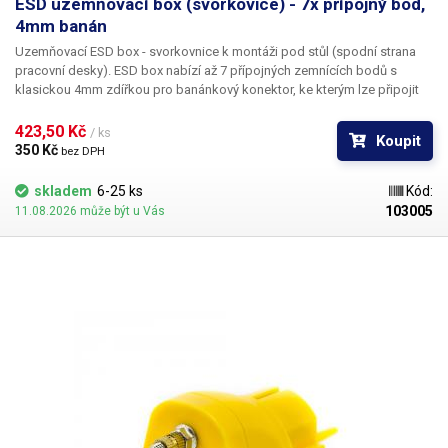
ESD uzemňovací box (svorkovice) - 7x přípojný bod,
4mm banán
Uzemňovací ESD box - svorkovnice k montáži pod stůl
(spodní strana
pracovní desky). ESD box nabízí až 7 přípojných zemnících bodů s
klasickou 4mm zdířkou pro banánkový konektor, ke kterým lze připojit
například ESD náramky, ESD mikropájky a horkovzdušné stanice, ESD
pracovní podložky a další ESD vybavení vyžadující zazemnění. Samotný
423,50 Kč 
/ ks
Koupit
box je vyroben z kovového profilu ve tvaru L, zadní část konektorů je
350 Kč 
bez DPH
obnažená. Vývodem je zemnící vodič o délce 140cm, zakončený
plochým očkem. Součástí balení je také odpor 1MΩ, který je třeba
skladem
6-25 ks
Kód:
předřadit při připojení ESD boxu k PE vodiči v síti. V případě připojení
103005
11.08.2026 může být u Vás
boxu k ESD zástrčce do sítě, odpor není potřebný, jelikož zpravidla už
bývá součástí ESD zástrčky. Konektory: 7x @ 4mm banánek Zemnící
kabel: 140cm (cca) zakončení očko d=4mm