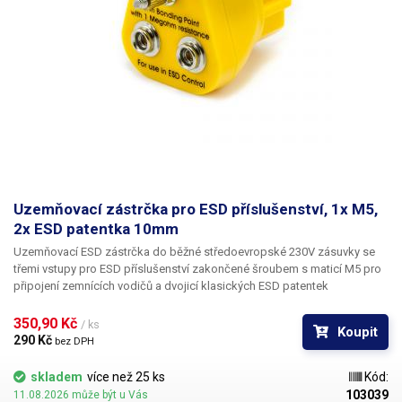
Uzemňovací zástrčka pro ESD příslušenství, 1x M5,
2x ESD patentka 10mm
Uzemňovací ESD zástrčka do běžné středoevropské 230V zásuvky
se
třemi vstupy pro ESD příslušenství zakončené šroubem s maticí M5 pro
připojení zemnících vodičů a dvojicí klasických ESD patentek
(nacvakávací knoflík). Díky této ESD zástrčky do zásuvky vytvoříte
snadno ESD pracoviště bez jakékoliv instalace uzemňovacích rozvodů.
350,90 Kč 
/ ks
Koupit
K uzemnění postačí zemnící ochranný kolík zásuvky. Fáze i nulový vodič
290 Kč 
bez DPH
zástrčky jsou plastové, jediná vodivá část je zem, která je chráněna
1MΩ rezistorem, čímž je zajištěna maximální bezpečnost. Zástrčky jsou
skladem
více než 25 ks
Kód:
navíc snadno kdekoliv přenositelné. Vhodné k připojení ESD
103039
11.08.2026 může být u Vás