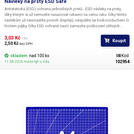
Návleky na prsty ESD Safe
Antistatická (ESD) ochrana
jednotlivých prstů -
ESD návleky na prsty
,
díky kterým si už nemusíte nasazovat rukavici na celou ruku. Díky těmto
návlekům už neumastíte povrch displejů, nespálíte se horkovzduchem či
hrotem pájky. Díky ESD ochraně navíc
zamezíte poškození citlivých
součástek elektrostatickým výbojem
. Vhodné jako doplněk k ESD
pracovištím.
3,03 Kč 
/ ks
Koupit
2,50 Kč 
bez DPH
skladem
nad 100 ks
Kód:
102954
11.08.2026 může být u Vás