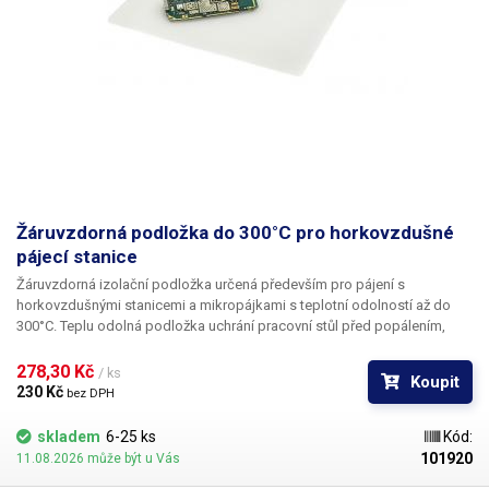
Žáruvzdorná podložka do 300°C pro horkovzdušné
pájecí stanice
Žáruvzdorná izolační podložka
určená především
pro pájení s
horkovzdušnými stanicemi a mikropájkami
s teplotní odolností
až do
300°C
. Teplu odolná podložka uchrání pracovní stůl před popálením,
které je bez jejího použití nevyhnutelné. Horkovzdušné stanice a pistole
dokáží vyprodukovat směrové teplo až do 300°C, které dokáže
278,30 Kč 
/ ks
Koupit
zuhelnatět kterýkoliv povrch. Tato izolační podložka nabídne plochu 230
230 Kč 
bez DPH
x 180mm, která je dostatečná pro většinu aplikací. Tloušťka izolační
podložky je pouhých 3.3mm.
skladem
6-25 ks
Kód:
101920
11.08.2026 může být u Vás