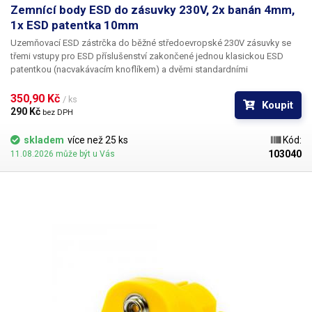
Zemnící body ESD do zásuvky 230V, 2x banán 4mm,
1x ESD patentka 10mm
Uzemňovací ESD zástrčka do běžné středoevropské 230V zásuvky
se
třemi vstupy pro ESD příslušenství zakončené jednou klasickou ESD
patentkou (nacvakávacím knoflíkem) a dvěmi standardními
banánkovými konektory s vnitřním průměrem 4mm. Díky této ESD
zástrčky do zásuvky vytvoříte snadno ESD pracoviště bez jakékoliv
350,90 Kč 
/ ks
Koupit
instalace uzemňovacích rozvodů. K uzemnění postačí zemnící ochranný
290 Kč 
bez DPH
kolík zásuvky. Fáze i nulový vodič zástrčky jsou plastové, jediná vodivá
část je zem, která je chráněna1MΩ rezistorem, čímž je zajištěna
skladem
více než 25 ks
Kód:
maximální bezpečnost. Zástrčky jsou navíc snadno kdekoliv
103040
11.08.2026 může být u Vás
přenositelné. Vhodné k připojení ESD příslušenství jako jsou ESD
náramky, ESD pájecí stanice, antistatické podložky, které je třeba rovněž
připojit a další ESD vybavení.