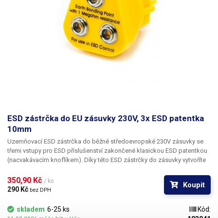
ESD zástrčka do EU zásuvky 230V, 3x ESD patentka
10mm
Uzemňovací ESD zástrčka do běžné středoevropské 230V zásuvky
se
třemi vstupy pro ESD příslušenství zakončené klasickou ESD patentkou
(nacvakávacím knoflíkem). Díky této ESD zástrčky do zásuvky vytvoříte
snadno ESD pracoviště bez jakékoliv instalace uzemňovacích rozvodů.
K uzemnění postačí zemnící ochranný kolík zásuvky. Fáze i nulový vodič
350,90 Kč 
/ ks
Koupit
zástrčky jsou plastové, jediná vodivá část je zem, která je
290 Kč 
bez DPH
chráněna1MΩ rezistorem, čímž je zajištěna maximální bezpečnost.
Zástrčky jsou navíc snadno kdekoliv přenositelné. Vhodné k připojení
skladem
6-25 ks
Kód:
ESD příslušenství jako jsou ESD náramky, ESD pájecí stanice,