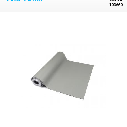
Podložka udržuje stejný nábojový potenciál jako má položená
103660
součástka nebo lidské tělo, vyznačuje se vynikající odolností vůči oleji,
mastnotě a většině běžných rozpouštědel. Čištění podložky je velmi
snadné, podložku stačí otřít např. Isopropylem. Horní šedá vrstva s
jemnou strukturou brání klouzání hladkých věcí (LCD displeje) po
povrchu, spodní černá část je zdrsněna jemnými vroubky aby pevně
držela na pracovním stole. Uvedená cena je za 1cm délky, podložku je
možné objednat v min. délce 10cm, nebo násobku této délky
(10,20,30,40cm...).
Podložku je možné jednoduše uzemnit pomocí
samořezného uzemňovacího kolíku s krokosvorkou.
Podložky nabízíme
v šířích: 60,80,100 a 120cm.