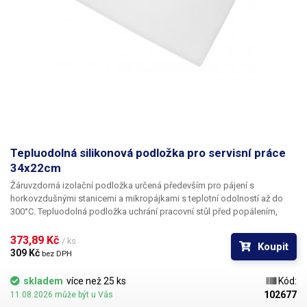
Tepluodolná silikonová podložka pro servisní práce
34x22cm
Žáruvzdorná izolační podložka určená především pro pájení s
horkovzdušnými stanicemi a mikropájkami s teplotní odolností až do
300°C. Tepluodolná podložka uchrání pracovní stůl před popálením,
které je bez jejího použití nevyhnutelné. Horkovzdušné stanice a pistole
dokáží vyprodukovat směrové teplo až do 300°C, které dokáže
373,89 Kč 
/ ks
Koupit
zuhelnatět kterýkoliv povrch. Tato izolační podložka nabídne plochu 347
309 Kč 
bez DPH
x 228mm, která je dostatečná pro většinu aplikací. Tloušťka izolační
podložky je pouhých 2.8mm.
skladem
více než 25 ks
Kód:
102677
11.08.2026 může být u Vás