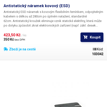
Antistatický náramek kovový (ESD)
Antistatický ESD náramek s kovovým flexibilním řemínkem
, odpojitelným
kabelem s délkou až 280cm po úplném natažení, standardně
62cm. Antistatický kroužek eliminuje vznik statické elektřiny, která může
po dotyku způsobit zkrat elektronických zařízení (např. zákl. desek
mob. telefonů). Kovový řemínek je roztažitelný, přizpůsobí se každé
ruce. Délku lze navíc upravit pomocí vnitřní přezky. ESD náramek
423,50 Kč 
/ ks
Koupit
disponuje jak krokosvorkou na konci, tak klasickým 4mm banánkem, na
350 Kč 
bez DPH
který se krokosvorka nasazuje. V případě, že vám nevyhovuje kovové
provedení řemínku, nabízíme také klasický ESD náramek s pružnou
Zboží je na cestě
Kód:
gumou. Obvod řemínku: 170mm / 300mm (nenatažené / max roztažení)
103042
Délka kabelu: 62cm nenatažený / cca 280cm natažený