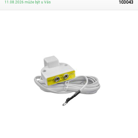
103043
11.08.2026 může být u Vás
sítě, odpor není potřebný, jelikož zpravidla už bývá součástí ESD
zástrčky. Uzemňovací bod obsahuje také 2 ESD patentky, které slouží k
odkládání kabelu např. z ESD náramků v případě odpojení. Tyto patentky
nejsou připojeny k zemnícímu vodiči (lze snadno svépomocí připojit a
rozšířit tak konektivitu). Konektory: 2x 4mm banánek, 2x ESD patentka
(neuzemněna) Zemnící kabel: 140cm (cca) zakončení očko d=4mm