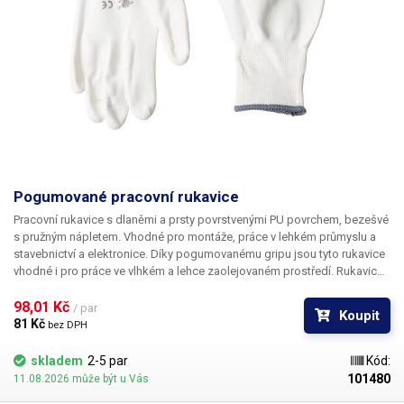
Pogumované pracovní rukavice
Pracovní rukavice s dlaněmi a prsty povrstvenými PU povrchem, bezešvé
s pružným nápletem. Vhodné pro montáže, práce v lehkém průmyslu a
stavebnictví a elektronice. Díky pogumovanému gripu jsou tyto rukavice
vhodné i pro práce ve vlhkém a lehce zaolejovaném prostředí. Rukavice
jsou také vhodné pro práci v prostředí, kde není žádoucí vznik otisků
98,01 Kč 
prstů. Materiál: Polyesterový bezešvý úplet, PU Velikost: 10/XL
/ par
Koupit
81 Kč 
bez DPH
skladem
2-5 par
Kód:
101480
11.08.2026 může být u Vás