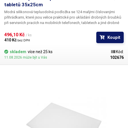
tabletů 35x25cm
Modrá silikonová tepluodolná podložka
se 124 malými číslovanými
přihrádkami, které jsou velice praktické pro ukládání drobných šroubků
při servisních pracích na mobilních telefonech, tabletech a jiné drobné
elektroniky. Podložka dále obsahuje 8 větších "misek", do kterých lze
umístit drobné komponenty při demontáži a mít vše dobře
496,10 Kč 
/ ks
Koupit
zorganizované. Podložka disponuje také vyznačeným pravítkem s 25cm.
410 Kč 
bez DPH
Díky použitému materiálu - silikonu, je podložka teplotně velmi odolná,
odolá teplotám až 300°C
, takže ji lze použít
pro pájení BGA čipů
pomocí
skladem
více než 25 ks
Kód:
hotair stanic či horkovzdušných pistolí. Vše lze realizovat na této
102676
11.08.2026 může být u Vás
všestranné pracovní podložce. Rozměry: 350 x 250mm Barva: světle
modrá