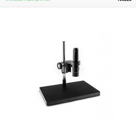
sledovanou či opravovanou součást pod objektiv, zapnout napájení,
nastavit otočným kolečkem požadovanou ohniskovou vzdálenost
(zoom podle typu makro nástavce až 224×) a doostřit kolečkem na
suportu objektivu. Optika je schopna zaostřit z několika centimetrů a
nechá vám tak dostatek místa pro práci (letování, testpointové operace,
přerušování spojů na desce…) pod hlavou objektivu. Potřebné napájecí
adaptéry a kabeláž jsou součástí dodávky. Kamera produkuje barevný
signál PAL – obraz je zobrazován na LCD monitoru. Pokud vyžadujete
funkci digitálního ukládání snímků do počítače, stačí vybavit PC
například USB převodníkem pro digitalizaci obrazu z naší nabídky a
propojit s kamerou – získáte digitální mikroskop s funkcí ukládání nebo
tisku pořízených snímků. K mikroskopu je standardně dodáván nástavec
se zvětšením 0,5x, který definuje zvětšení mikroskopu v případě, že
chcete dosáhnout dvojásobného zvětšení proti původnímu dokupte
nástavec 100706 1x, nebo pro čtyřnásobné zvětšení dokupte nástavec
100707 se zvětšením 2x.