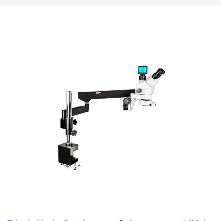
držák monitoru, SMART FHD kamera, bězdrátová optická myš, osvětlení.
dokoupit nástavce, které násobí zvětšení na 34-260x nebo 64-520x
Potřebné napájecí adaptéry a kabeláž jsou součástí dodávky (2x 12V
avšak u těchto nástavců nelze použít dodávané přisvětlení a je nutno
adaptér + napájecí kabel osvětlení)
objekt pod mikroskopem přisvítit zvlášť externě jelikož je obraz s
dodávaným přisvitem přiliš tmavý. Mikroskop disponuje digitální
SMART
kamerou s vysokým FullHD rozlišením 1080p
(1920x1080px), která má
svůj
vlastní operační systém
, který se ovládá díky USB myši - u toho
modelu dodáváme bezdrátovou myš Genius. Kamera disponuje dvěmi
USB porty, jedním pro připojení ovládací periferie a druhým pro připojení
paměťového zařízení (flash disk,..).
Systém umožňuje měření včetně
kalibrace měřítka.
K dispozici jsou uživatelské linky (vodorovné, svislé, a
kříže), díky kterým lze například pozicovat pozorovaný objekt do záběru
pro přesnou tvorbu screenshotů. Nechybí ani režim pravítka (X,Y a
průměr). Samozřejmostí je pokročilé nastavení obrazu. Menu lze skrýt
pravým tlačítkem pro využití celé plochy záběru. Do obrazu je možné
kreslit, přidávat obrazce a geometrické tvary v různých barvách pro
označování např. vad výrobku. Kamera natáčí videa ve FullHD. Celý
systém je možné ovládat počítačovou myší s USB, kterou připojíte přímo
do mikroskopu. Monitor se připevňuje přímo na nosnou tyč konstrukce,
všechny díly mikroskopu tak tvoří kompaktní celek, který vám na stole
nezabere více místa, než je nutné (monitor možno nechat na podstavci).
K dokonalému osvětlení snímaného povrchu slouží
kruhová LED lampa
svítící jasně bílým světlem, aby byly zachovány barevné tóny objektů. Ve
spojení s citlivým snímačem kamery poskytuje dostatečné nasvícení i při