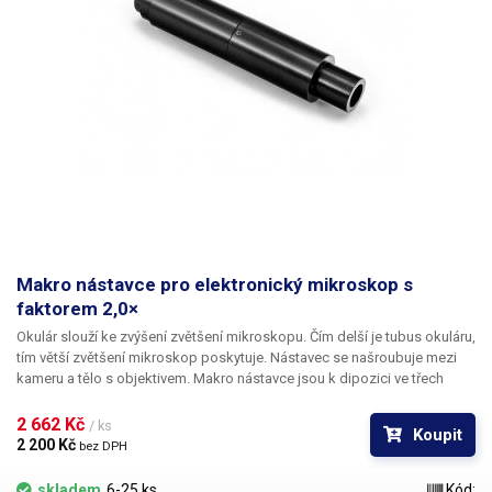
Makro nástavce pro elektronický mikroskop s
faktorem 2,0×
Okulár slouží ke zvýšení zvětšení mikroskopu. Čím delší je tubus okuláru,
tím větší zvětšení mikroskop poskytuje. Nástavec se našroubuje mezi
kameru a tělo s objektivem. Makro nástavce jsou k dipozici ve třech
provedeních – s faktorem 0,5×, 1× a 2×.
2 662 Kč 
/ ks
Koupit
2 200 Kč 
bez DPH
skladem
6-25 ks
Kód: