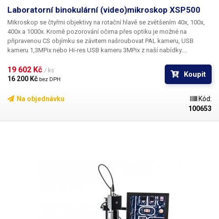
výukových laboratořích, výzkumných pracovištích i v biologii a medicíně
Laboratorní binokulární (video)mikroskop XSP500
pro dokumentaci a analýzu vzorků.
Výhodou je jednoduché ovládání,
Mikroskop se čtyřmi objektivy na rotační hlavě se zvětšením 40x, 100x,
vysoká přesnost měření, možnost ukládání výsledků přímo na USB
400x a 1000x. Kromě pozorování očima přes optiku je možné na
paměť
a kompatibilita se širokou nabídkou příslušenství. Tento ALL-IN-
připravenou CS objímku se závitem našroubovat PAL kameru, USB
ONE systém šetří čas i náklady – nemusíte řešit jednotlivé komponenty,
kameru 1,3MPix nebo Hi-res USB kameru 3MPix z naší nabídky.
vše je sestaveno a připraveno k okamžitému použití.
Obsah balení:
Zaznamenává vše, co jste schopni při sledování vidět očima. Je
kamera, optika se základnou a stativem, osvětlení, myš, kabeláž
uchycena na nezávislém okuláru a nikterak neovlivňuje pozorování.
19 602 Kč 
/ ks
Koupit
16 200 Kč 
bez DPH
Na objednávku
Kód:
100653