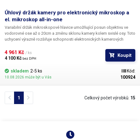
Úhlový držák kamery pro elektronický mikroskop a
el. mikroskop all-in-one
Variabilní držák mikroskopové hlavice umožňující posun objektivu ve
vodorovné ose až o 20cm a změnu sklonu kamery kolem svislé osy. Toto
uchycení výrazně rozšiřuje schopnosti elektronických kamerových
systémů pro aplikace, kde je nutné pozorovat součásti pod specifickým
úhlem až do vodorovného uložení kamery. Jedná se o volitelné
4 961 Kč 
/ ks
Koupit
příslušenství k výše zmíněným typům mikroskopů.
4 100 Kč 
bez DPH
skladem
2-5 ks
Kód:
100924
10.08.2026 může být u Vás
Previous
Next
1
Celkový počet výrobků:
15