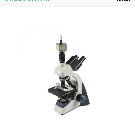
přičemž v případě potřeby
lze ostřit i ručně
. Velkou předností je
displeje, u 12" displeje je poměr zvětšení 4 - 33X v závislosti na
integrovaný měřicí software, který funguje nezávisle na počítači.
Pomocí
nastavení optiky, při připojení mikroskopu k většímu displeji či prohlížení
bezdrátové myši lze přímo na displeji provádět měření délek, úhlů, ploch
pořízených snímků na velkém monitoru je výsledné zvětšení násobně
či obvodů, zakreslovat tvary, zobrazovat měřítka i
ukládat výsledky do
vyšší. Zvětšení 12-78X je měřeno při prohlížení snímků na 27" full HD
přehledných tabulek s vloženým náhledem snímku, případně jako foto
monitoru. Pro kalibraci mikroskopu je nutné použít kalibrační pravítko.
8Mpix (JPG), nebo video v rozlišení až 4K.
Samozřejmostí je také
Obsah balení:
mikroskop s kamerou, osvětlení, displej, bezdrátová myš,
možnost kalibrace podle typu použité optiky a zvoleného zvětšení.
napájecí zdroj 12V. Ukázky z mikroskopu
Kalibrace se ukládají přímo do paměti kamery, takže zůstávají zachovány
i po jejím vypnutí. Díky tomu pak zakreslené útvary přesně odpovídají
skutečným rozměrům a výsledná měření jsou plně spolehlivá pro
laboratorní i průmyslové použití. Optická část je tvořena zoom
objektivem s
plynule nastavitelným zvětšením,
který je upevněn na
stabilním stojanu s velkým pracovním prostorem. V kombinaci s
dodávaným 27" 4K monitorem dosahuje systém celkového zvětšení v
rozsahu
30× až 175×
při komfortní pracovní vzdálenosti kolem 80 mm.
Maximální výška optiky nad základnou je 260 mm, takže lze pohodlně
pozorovat i objemnější předměty do výšky přibližně 180 mm.
Součástí
je také kruhové LED osvětlení
s 56 diodami a možností regulace
intenzity. Osvětlení zajišťuje rovnoměrné a jasné nasvícení
pozorovaného objektu, díky čemuž jsou detaily zobrazeny s maximální
přesností. Tento digitální mikroskopický komplet je navržen jako
univerzální pracovní nástroj, který najde uplatnění v mnoha oblastech. Je
ideální pro průmyslovou kontrolu a inspekci desek plošných spojů
(PCB), v servisních střediscích pro opravy jemné elektroniky, ve