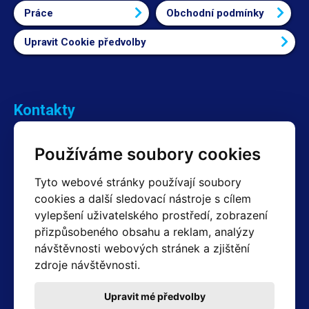
Práce
Obchodní podmínky
Upravit Cookie předvolby
Kontakty
Obchodní oddělení Reklamace
Používáme soubory cookies
+420 603 357 606 +420 605 234 204
info@hotair.cz
Tyto webové stránky používají soubory
Fakturační a expediční oddělení
cookies a další sledovací nástroje s cílem
+420 605 259 759
(Po–Pá: 7:30 – 15:00)
vylepšení uživatelského prostředí, zobrazení
přizpůsobeného obsahu a reklam, analýzy
Technické oddělení
návštěvnosti webových stránek a zjištění
+420 603 355 085
(Po–Pá: 8:00 – 16:00)
zdroje návštěvnosti.
servis@hotair.cz
Výdej zboží (Ostrava): Po-Pá: 8:00 - 16:00
Upravit mé předvolby
Platba jen v hotovosti