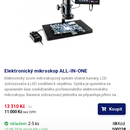
Elektronický mikroskop ALL-IN-ONE
Elektronický zoom mikroskopový systém včetně kamery, LCD
zobrazovače a LED osvětlení k objektivu
. Optika je upevněna na
upraveném šasi osvědčeného profesionálního elektronického
mikroskopu. Barevná zobrazovací jednotka se připevňuje přímo na
nosnou tyč konstrukce; všechny díly mikroskopu tak tvoří kompaktní
celek, který vám na stole nezabere více místa, než je nutné.
13 310 Kč 
/ ks
Koupit
K dokonalému osvětlení snímaného povrchu slouží kruhová LED lampa
11 000 Kč 
bez DPH
svítící jasně bílým světlem, aby byly zachovány barevné tóny objektů. Ve
spojení s citlivým snímačem kamery poskytuje dostatečné nasvícení i při
skladem
2-5 ks
Kód:
maximálním zvětšení bez výrazného nárustu šumu v obraze. Stačí umístit
100228
10.08.2026 může být u Vás