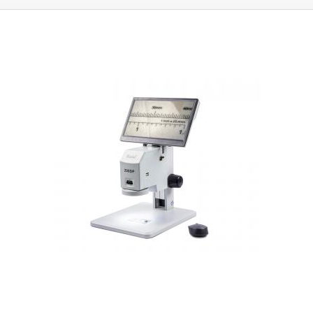
pole. Ukáže vám větší oblast než okuláry jiných typů se stejným
pozorovaným předmětem Předsádka Zvětšení Pozorovací vzdálenost
zvětšením. Čočky jsou vyrobeny ze speciálního optického skla – okulár
bez předsádky 7x-45x 100mm předsádka 0,5x 3,5x-22,5x 165mm
zajišťuje živý, ostrý a kontrastní obraz. Na hlavní objektiv mikroskopu je
předsádka 2x 14x-90x 30mm
možné našroubovat předsádky se závitem 48mm v základním balení
najdete rovnou dvě předsádky se zvětšením 0,5x a 2x. Použitím
předsádek se rozšíří rozsah zvětšení až na 3,5x-90x. Mikroskop má
funkci simul focal, díky které je možné se dívat skrz oba okuláry a
zároveň sledovat objekt pomocí 4K kamery našroubované na horní část
objektivu. Perfektní viditelnost sledovaného předmětu zajistí výkonné
LED osvětlení s plynulou regulací intenzity světla, osvětlení je napájeno
12V DC pomocí přibaleného adaptéru. Pro uchycení osvětlení k
mikroskopu slouží tři aretační šrouby.
CMOS kamera je vybavena 16Mpix
senzorem Panasonic 1/2.33"
, kameru lze připojit k libovolnému monitoru
nebo TV prostřednictvím HDMI výstupu 1080p/60fps případně pomocí
USB konektoru k PC. Pro ovládání kamery slouží tlačítka na horní straně
nebo přibalené IR dálkové ovládání, na boční straně se nachází slot pro
paměťovou kartu Micro SD, na kterou se ukládají pořízené snímky s
rozlišením až 16Mpix nebo video 1920x1080p. Kamera má svůj vlastní
operační systém, ten umožnuje nastavit expozici, teplotu barev,
zobrazení pravítka, mřížky nebo nastavit digitální zvětšení 1-6X. Ke
kameře je přibalen napájecí adaptér 12V/1A pro napájení.
Samozřejmostí je systém zaostřování i dioptrická korekce, která je
přítomna v obou okulárech WF10x. Díky použití standardního Ø30mm
konektoru na okuláry je možné je zaměnit například za okuláry s větším