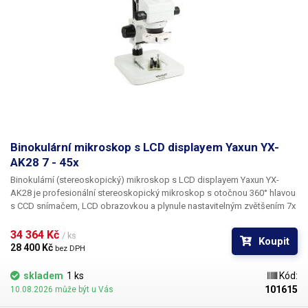
Binokulární mikroskop s LCD displayem Yaxun YX-
AK28 7 - 45x
Binokulární (stereoskopický) mikroskop s LCD displayem
Yaxun YX-
AK28
je profesionální stereoskopický mikroskop
s otočnou 360° hlavou
s CCD snímačem, LCD obrazovkou
a plynule nastavitelným
zvětšením 7x
- 45x
. Hlava mikroskopu je
výškově nastavitelná
a
umožňuje pozorování
vyšších předmětů.
Výsledné zvětšení se skládá z okulárů WF10X s
34 364 Kč 
/ ks
Koupit
pevným zvětšením 10x a plynule nastavitelným objektivem - od 0.7x do
28 400 Kč 
bez DPH
4.5x, tedy 7 - 45x. V hlavě mikroskopu je umístěn citlivý
1/3" CCD snímač
480p 60fps s automatickým vyvažováním bílé, který přenáší signál do
skladem
1 ks
Kód:
velkého
LCD display
e s úhlopříčkou 10", disponujícího 16,7 miliony
101615
10.08.2026 může být u Vás
barev. Rozlišení displeje je 1024x768 pixelů. Display a snímač je napájen