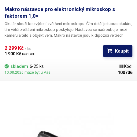
Makro nástavce pro elektronický mikroskop s
faktorem 1,0×
Okulár slouží ke zvýšení zvětšení mikroskopu. Čím delší je tubus okuláru,
tím větší zvětšení mikroskop poskytuje. Nástavec se našroubuje mezi
kameru a tělo s objektivem. Makro nástavce jsou k dipozici ve třech
provedeních – s faktorem 0,5×, 1× a 2×.
2 299 Kč 
/ ks
Koupit
1 900 Kč 
bez DPH
skladem
6-25 ks
Kód:
100706
10.08.2026 může být u Vás