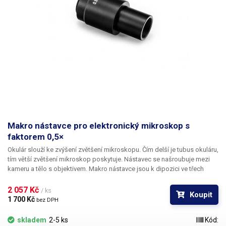
Makro nástavce pro elektronický mikroskop s
faktorem 0,5×
Okulár slouží ke zvýšení zvětšení mikroskopu. Čím delší je tubus okuláru,
tím větší zvětšení mikroskop poskytuje. Nástavec se našroubuje mezi
kameru a tělo s objektivem. Makro nástavce jsou k dipozici ve třech
provedeních – s faktorem 0,5×, 1× a 2×.
2 057 Kč 
/ ks
Koupit
1 700 Kč 
bez DPH
skladem
2-5 ks
Kód: