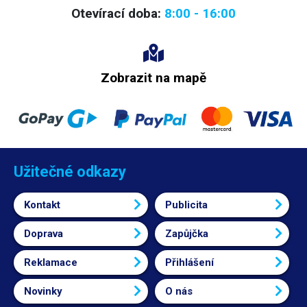
Otevírací doba:
8:00 - 16:00
Zobrazit na mapě
Užitečné odkazy
Kontakt
Publicita
Doprava
Zapůjčka
Reklamace
Přihlášení
Novinky
O nás