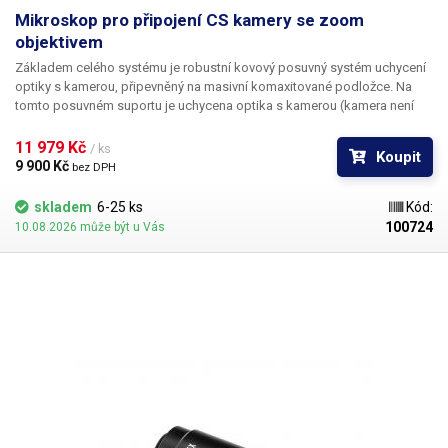
Mikroskop pro připojení CS kamery se zoom
objektivem
Základem celého systému je robustní kovový posuvný systém uchycení
optiky s kamerou, připevněný na masivní komaxitované podložce. Na
tomto posuvném suportu je uchycena optika s kamerou (kamera není
součástí). Optický systém sestává z objektivu s proměnným ohniskem a
výměnného okuláru (makro nástavce), na který se našroubuje standardní
11 979 Kč 
/ ks
Koupit
průmyslová kamera s objímkou CS.
9 900 Kč 
bez DPH
skladem
6-25 ks
Kód:
100724
10.08.2026 může být u Vás