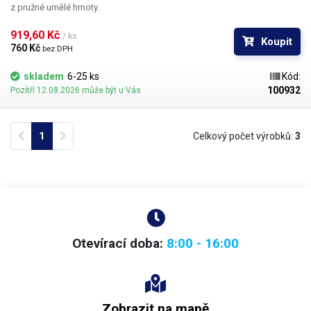
z pružné umělé hmoty.
919,60 Kč 
/ ks
Koupit
760 Kč 
bez DPH
skladem
6-25 ks
Kód:
100932
Pozítří 12.08.2026 může být u Vás
Previous
Next
1
Celkový počet výrobků:
3
Otevírací doba:
8:00 - 16:00
Zobrazit na mapě