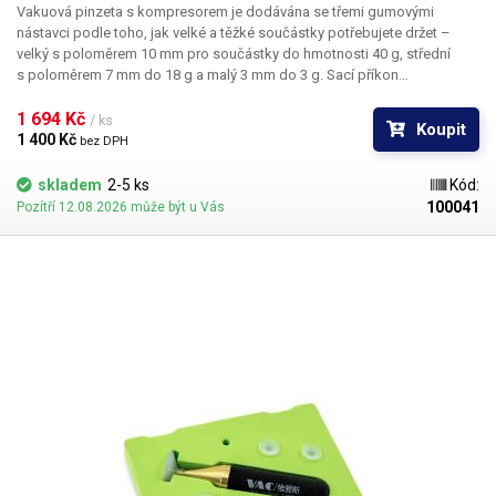
Vakuová pinzeta s kompresorem je dodávána se třemi gumovými
nástavci podle toho, jak velké a těžké součástky potřebujete držet –
velký s poloměrem 10 mm pro součástky do hmotnosti 40 g, střední
s poloměrem 7 mm do 18 g a malý 3 mm do 3 g. Sací příkon
kompresoru je 20 – 25W. Na boku přístroje je úchytka pro odložení
sacího pera.
1 694 Kč 
/ ks
Koupit
1 400 Kč 
bez DPH
skladem
2-5 ks
Kód:
100041
Pozítří 12.08.2026 může být u Vás