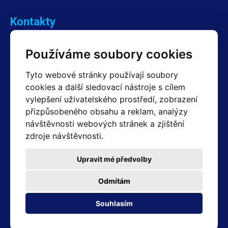
Kontakty
Obchodní oddělení Reklamace
Používáme soubory cookies
+420 603 357 606 +420 605 234 204
info@hotair.cz
Tyto webové stránky používají soubory
Fakturační a expediční oddělení
cookies a další sledovací nástroje s cílem
+420 605 259 759
(Po–Pá: 7:30 – 15:00)
vylepšení uživatelského prostředí, zobrazení
přizpůsobeného obsahu a reklam, analýzy
Technické oddělení
návštěvnosti webových stránek a zjištění
+420 603 355 085
(Po–Pá: 8:00 – 16:00)
zdroje návštěvnosti.
servis@hotair.cz
Výdej zboží (Ostrava): Po-Pá: 8:00 - 16:00
Upravit mé předvolby
Platba jen v hotovosti
Odmítám
Adresa prodejny
Souhlasím
Michálkovická 2098/86B 710 00 Ostrava