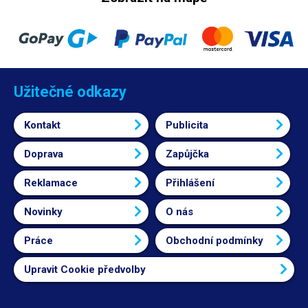
Užitečné odkazy
Kontakt
Publicita
Doprava
Zapůjčka
Reklamace
Přihlášení
Novinky
O nás
Práce
Obchodní podmínky
Upravit Cookie předvolby