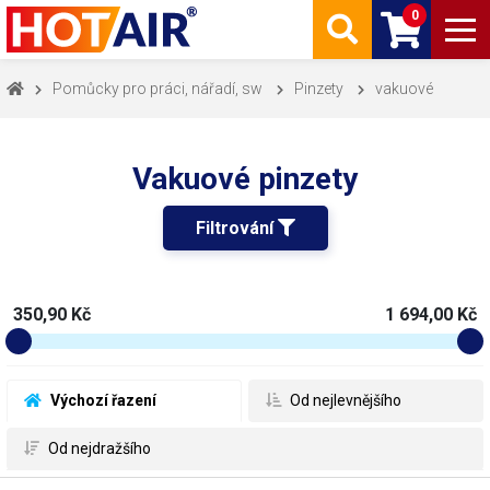
0
Pomůcky pro práci, nářadí, sw
Pinzety
vakuové
Vakuové pinzety
Filtrování 
350,90 Kč
1 694,00 Kč
 Výchozí řazení
 Od nejlevnějšího
 Od nejdražšího