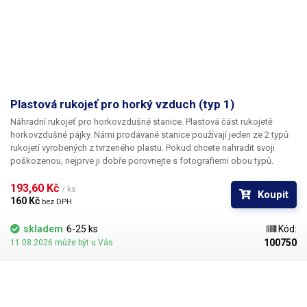
Plastová rukojeť pro horký vzduch (typ 1)
Náhradní rukojeť pro horkovzdušné stanice. Plastová část rukojetě
horkovzdušné pájky. Námi prodávané stanice používají jeden ze 2 typů
rukojetí vyrobených z tvrzeného plastu. Pokud chcete nahradit svoji
poškozenou, nejprve ji dobře porovnejte s fotografiemi obou typů.
193,60 Kč 
/ ks
Koupit
160 Kč 
bez DPH
skladem
6-25 ks
Kód:
100750
11.08.2026 může být u Vás