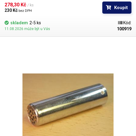
vysokých teplot.
278,30 Kč 
/ ks
Koupit
230 Kč 
bez DPH
skladem
2-5 ks
Kód:
100919
11.08.2026 může být u Vás