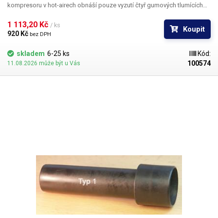
kompresoru v hot-airech obnáší pouze vyzutí čtyř gumových tlumících
nožiček a jejich nasazení na nový kompresor. Gumové silentbloky nejsou
součástí dodávky. Vyhoví ve všech typech kompresorových hot-airů.
1 113,20 Kč 
/ ks
Koupit
920 Kč 
bez DPH
skladem
6-25 ks
Kód:
100574
11.08.2026 může být u Vás