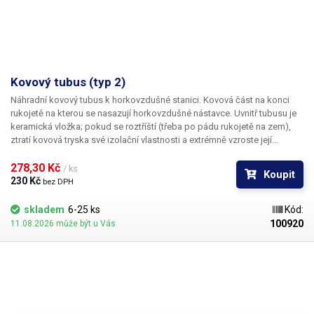
Kovový tubus (typ 2)
Náhradní kovový tubus k horkovzdušné stanici. Kovová část na konci
rukojetě na kterou se nasazují horkovzdušné nástavce. Uvnitř tubusu je
keramická vložka; pokud se roztříští (třeba po pádu rukojetě na zem),
ztratí kovová tryska své izolační vlastnosti a extrémně vzroste její
teplota. Posléze dojde k poškození platové části rukojetě vlivem
vysokých teplot.
278,30 Kč 
/ ks
Koupit
230 Kč 
bez DPH
skladem
6-25 ks
Kód:
100920
11.08.2026 může být u Vás