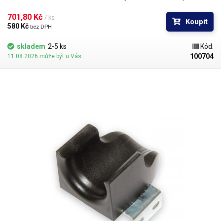
k ochraně přívodu jedné horkovzdušné pájky.
701,80 Kč 
/ ks
Koupit
580 Kč 
bez DPH
skladem
2-5 ks
Kód:
100704
11.08.2026 může být u Vás