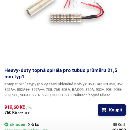
Heavy-duty topná spirála pro tubus průměru 21,5
mm typ1
Kompatibilní s typy (po vytažení skleněné vložky): 850, BAKON 850, 852,
852A+, 852A++, 857A++, 738, 768, 803A, BAKON 870A, 902+, 903, 908+,
909, 968, 968A+, 2702, 2738, 3808D, 6031 Náhradní topné těleso
pro všechny hotair stanice s tubusem o vnějším průměru 21,5 mm.
Spirála z odporového drátu je vedena v drážkách lamel a je tak
919,60 Kč 
/ ks
Koupit
zabráněno pohybu závitů zejména při vysokých teplotách, kdy je
760 Kč 
bez DPH
odporový drát rozžhaven a ztrácí tuhost.
skladem
2-5 ks
Kód: