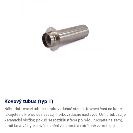
Kovový tubus (typ 1)
Náhradní kovový tubus k horkovzdušné stanici. Kovová část na konci
rukojetě na kterou se nasazují horkovzdušné nástavce. Uvnitř tubusu je
keramická vložka; pokud se roztříští (třeba po pádu rukojetě na zem),
ztratí kovová tryska své izolační vlastnosti a extrémně vzroste její
teplota. Posléze dojde k poškození platové části rukojetě vlivem