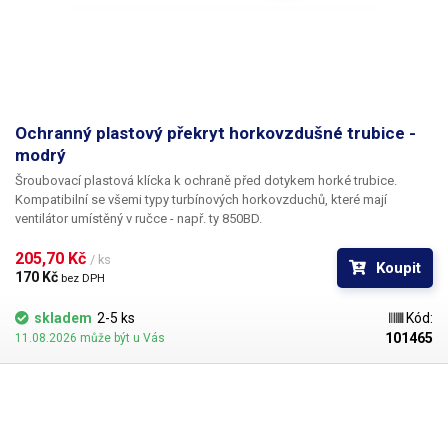
Ochranný plastový překryt horkovzdušné trubice -
modrý
Šroubovací plastová klícka k ochraně před dotykem horké trubice.
Kompatibilní se všemi typy turbínových horkovzduchů, které mají
ventilátor umístěný v ručce - např. ty 850BD.
205,70 Kč 
/ ks
Koupit
170 Kč 
bez DPH
skladem
2-5 ks
Kód:
101465
11.08.2026 může být u Vás