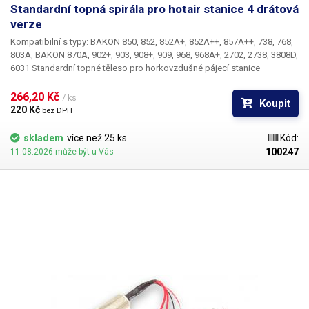
Standardní topná spirála pro hotair stanice 4 drátová
verze
Kompatibilní s typy: BAKON 850, 852, 852A+, 852A++, 857A++, 738, 768,
803A, BAKON 870A, 902+, 903, 908+, 909, 968, 968A+, 2702, 2738, 3808D,
6031 Standardní topné těleso pro horkovzdušné pájecí stanice
vycházející z řady 85x - s tubusem o vnějším průměru 21,5 mm a
skleněnou vložkou. Skladem jsou 4-drátové i 2-drátové varianty této
266,20 Kč 
/ ks
Koupit
spirály (řady 852 s termočlánkem pro měření teploty i řady 850 bez
220 Kč 
bez DPH
termočlánku).
skladem
více než 25 ks
Kód:
100247
11.08.2026 může být u Vás