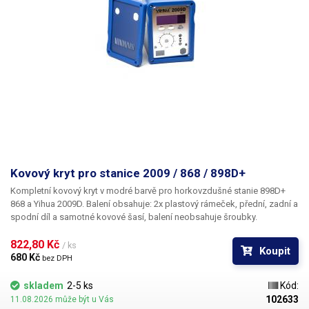
Kovový kryt pro stanice 2009 / 868 / 898D+
Kompletní kovový kryt v modré barvě
pro horkovzdušné stanie
898D+
868 a Yihua 2009D.
Balení obsahuje: 2x plastový rámeček, přední, zadní a
spodní díl a samotné kovové šasí, balení neobsahuje šroubky.
822,80 Kč 
/ ks
Koupit
680 Kč 
bez DPH
skladem
2-5 ks
Kód:
102633
11.08.2026 může být u Vás