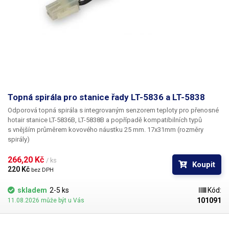
Topná spirála pro stanice řady LT-5836 a LT-5838
Odporová topná spirála s integrovaným senzorem teploty pro přenosné
hotair stanice LT-5836B, LT-5838B a popřípadě kompatibilních typů
s vnějším průměrem kovového náustku 25 mm. 17x31mm (rozměry
spirály)
266,20 Kč 
/ ks
Koupit
220 Kč 
bez DPH
skladem
2-5 ks
Kód:
101091
11.08.2026 může být u Vás