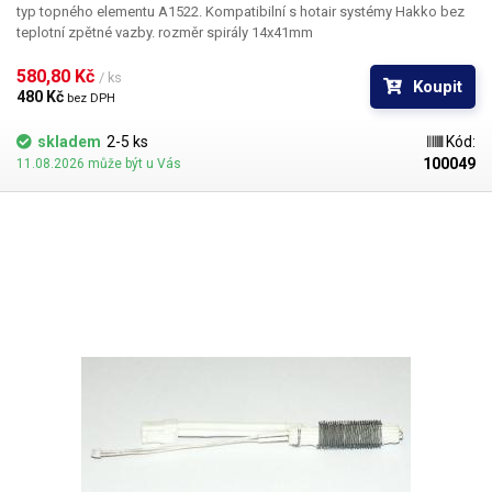
typ topného elementu A1522. Kompatibilní s hotair systémy Hakko bez
teplotní zpětné vazby. rozměr spirály 14x41mm
580,80 Kč 
/ ks
Koupit
480 Kč 
bez DPH
skladem
2-5 ks
Kód:
100049
11.08.2026 může být u Vás