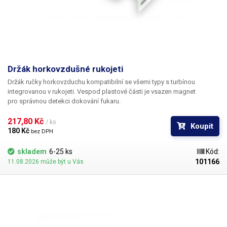
Držák horkovzdušné rukojeti
Držák ručky horkovzduchu kompatibilní se všemi typy s turbínou
integrovanou v rukojeti. Vespod plastové části je vsazen magnet
pro správnou detekci dokování fukaru.
217,80 Kč 
/ ks
Koupit
180 Kč 
bez DPH
skladem
6-25 ks
Kód:
101166
11.08.2026 může být u Vás