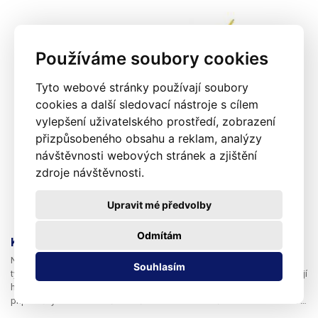
Používáme soubory cookies
Tyto webové stránky používají soubory
cookies a další sledovací nástroje s cílem
vylepšení uživatelského prostředí, zobrazení
přizpůsobeného obsahu a reklam, analýzy
návštěvnosti webových stránek a zjištění
zdroje návštěvnosti.
Upravit mé předvolby
Odmítám
Kovový hotair tubus (typ 4)
Náhradní kovový tubus k horkovzdušným stanicím využivající rukojetí
Souhlasím
typu 4 (s dmychadlem v rukojeti). Na tento kovový tubus se dále nasazují
horkovzdušné trysky. Tubus má stupňovitý tvar. Součástí tubusu je také
připevněný zemnící vodič. Izolační vložka není součástí tubusu. Vložka je
součástí náhradního topného tělesa.