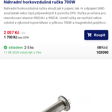
Náhradní horkovzdušná ručka 700W
Náhradní horkovzdušná ručka slouží jak k pájení, tak i k odpájení SMD
součástek nebo čipů připevněných k povrchu DPS.
Ručka je určena pro
reworkovací stanice 992DA+ a 992DA.
Uvnitř ručky se nachází velice
odolné a výkonné topné těleso o příkonu 700W a magnetické jazýčkové
relé, které zajišťuje funkci automatického poklesu teploty topného
tělesa, při odložení rukojeti do stojanu. Ručka je vyrobena z teplotně
2 057 Kč 
/ ks
Koupit
odolného a velice tvrdého plastu, široká rukojeť umožnujě pohodlné
1 700 Kč 
bez DPH
držení i při delší práci. Horkovzdušná ručka se připojuje ke stanici
pomocí šesti vodičů (5 + zelenožlutý pro uzemnění)
Jedná se o
skladem
2-5 ks
Kód:
kompletně osazenou ručku, kterou stačí pouze připojit ke stanici
103090
11.08.2026 může být u Vás
992DA+ nebo 992DA.