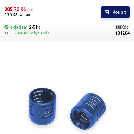
205,70 Kč 
/ ks
Koupit
170 Kč 
bez DPH
skladem
2-5 ks
Kód:
101204
11.08.2026 může být u Vás