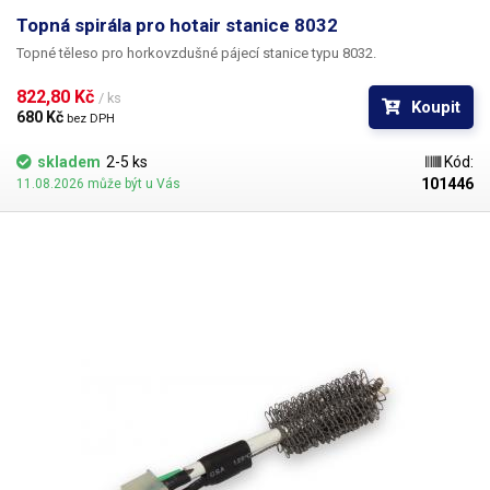
Topná spirála pro hotair stanice 8032
Topné těleso pro horkovzdušné pájecí stanice typu 8032.
822,80 Kč 
/ ks
Koupit
680 Kč 
bez DPH
skladem
2-5 ks
Kód:
101446
11.08.2026 může být u Vás