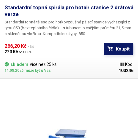
Standardní topná spirála pro hotair stanice 2 drátová
verze
Standardní topné těleso pro horkovzdušné pájecí stanice vycházející z
typu 850 (bez teplotního čidla) - s tubusem o vnějším průměru 21,5 mm
a skleněnou vložkou. Kompatibilní s typy: 850.
266,20 Kč 
/ ks
Koupit
220 Kč 
bez DPH
skladem
více než 25 ks
Kód:
100246
11.08.2026 může být u Vás