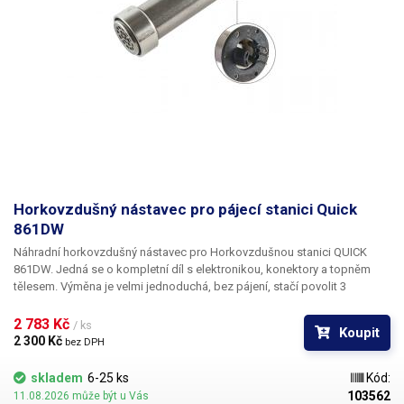
Horkovzdušný nástavec pro pájecí stanici Quick
861DW
Náhradní horkovzdušný nástavec pro Horkovzdušnou stanici QUICK
861DW. Jedná se o kompletní díl s elektronikou, konektory a topněm
tělesem. Výměna je velmi jednoduchá, bez pájení, stačí povolit 3
šroubky, které drží nástavec a po vyjmutí původního nástavce z ručky
nasunout nový a zašroubovat.
2 783 Kč 
/ ks
Koupit
2 300 Kč 
bez DPH
skladem
6-25 ks
Kód:
103562
11.08.2026 může být u Vás