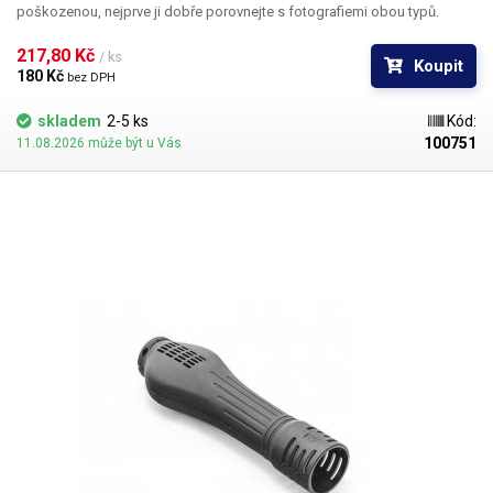
poškozenou, nejprve ji dobře porovnejte s fotografiemi obou typů.
217,80 Kč 
/ ks
Koupit
180 Kč 
bez DPH
skladem
2-5 ks
Kód:
100751
11.08.2026 může být u Vás