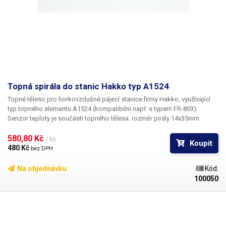
Topná spirála do stanic Hakko typ A1524
Topné těleso pro horkovzdušné pájecí stanice firmy Hakko, využívající
typ topného elementu A1524 (kompatibilní např. s typem FR-803).
Senzor teploty je součástí topného tělesa. rozměr pirály 14x35mm
580,80 Kč 
/ ks
Koupit
480 Kč 
bez DPH
Na objednávku
Kód:
100050