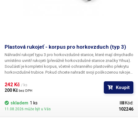
Plastová rukojeť - korpus pro horkovzduch (typ 3)
Náhradní rukojeť typu 3 pro horkovzdušné stanice
, které mají dmychadlo
umístěno uvnitř rukojeti (převážně horkovzdušné stanice značky Yihua).
Součástí je kompletní korpus, včetně ochranného plastového překrytu
horkovzdušné trubice. Pokud chcete nahradit svoji poškozenou rukojeť
(prasklou či opálenou), nejprve ji dobře porovnejte s fotografií.
Vyrobeno z tvrzeného plastu. Kovový tubus ani vnitřní elektronika není
242 Kč 
/ ks
Koupit
součástí.
200 Kč 
bez DPH
skladem
1 ks
Kód:
102246
11.08.2026 může být u Vás