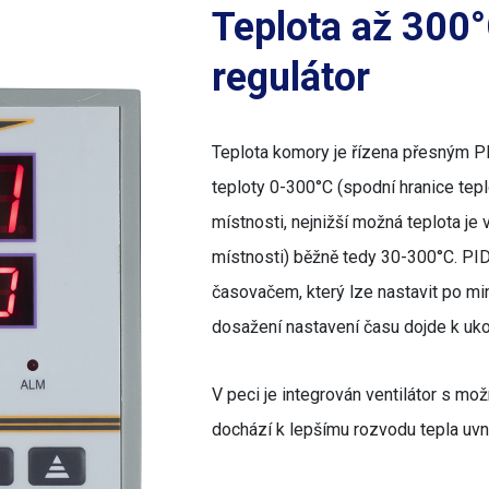
Teplota až 300°
regulátor
Teplota komory je řízena přesným P
teploty 0-300°C (spodní hranice teplo
místnosti, nejnižší možná teplota je 
místnosti) běžně tedy 30-300°C. PID 
časovačem, který lze nastavit po m
dosažení nastavení času dojde k uk
V peci je integrován ventilátor s mož
dochází k lepšímu rozvodu tepla uvn