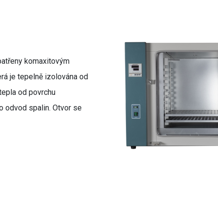
opatřeny komaxitovým
erá je tepelně izolována od
 tepla od povrchu
o odvod spalin. Otvor se