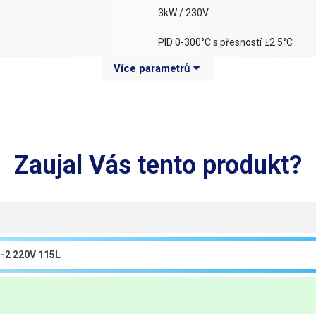
3kW / 230V
PID 0-300°C s přesností ±2.5°C
Více parametrů
ANO (s možností vypnutí)
Autotune
10
Zaujal Vás tento produkt?
NE
max 15kg
115L: 48x54x44 (ŠxVxH)
82x77x54 (ŠxVxH)
60kg
84 kg