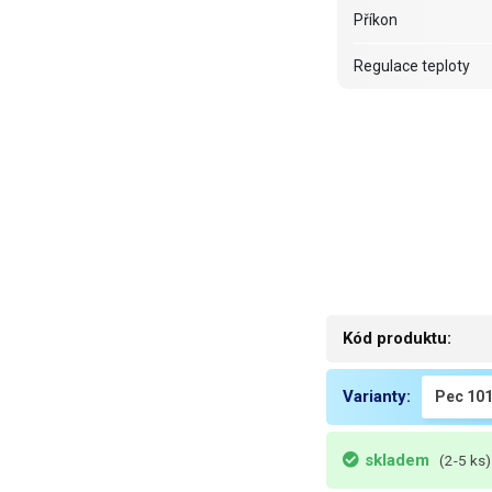
Příkon
Regulace teploty
Ventilátor
Funkce
Počet polic
Kolečka
Zátěž police
Kód produktu:
Vnitřní komora
Rozměry
Varianty:
Váha
skladem
(2-5 ks)
Váha balení [kg]: