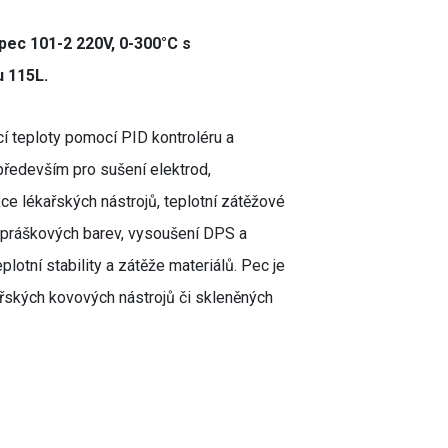
pec 101-2 220V, 0-300°C s
 115L.
í teploty pomocí PID kontroléru a
především pro sušení elektrod,
kce lékařských nástrojů, teplotní zátěžové
í práškových barev, vysoušení DPS a
lotní stability a zátěže materiálů. Pec je
ařských kovových nástrojů či skleněných