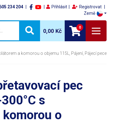
605 234 204
Přihlásit
Registrovat
Země
0
0,00 Kč
ilátorem a komorou o objemu 115L, Pájení, Pájecí pece
přetavovací pec
-300°C s
a komorou o