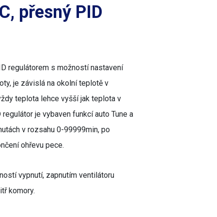
C, přesný PID
ID regulátorem s možností nastavení
ty, je závislá na okolní teplotě v
vždy teplota lehce vyšší jak teplota v
regulátor je vybaven funkcí auto Tune a
inutách v rozsahu 0-99999min, po
ončení ohřevu pece.
ností vypnutí, zapnutím ventilátoru
itř komory.