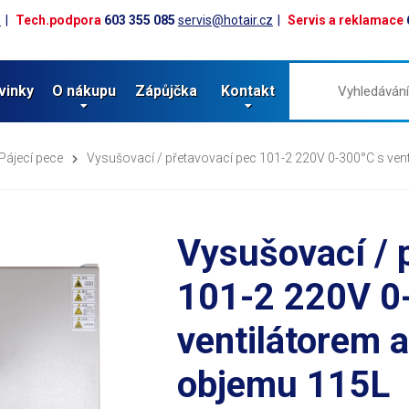
z
Tech.podpora
603 355 085
servis@hotair.cz
Servis a reklamace
vinky
O nákupu
Zápůjčka
Kontakt
Pájecí pece
Vysušovací / přetavovací pec 101-2 220V 0-300°C s vent
Vysušovací / 
101-2 220V 0
ventilátorem 
objemu 115L