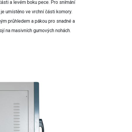
části a levém boku pece. Pro snímání
 je umístěno ve vrchní části komory.
ným průhledem a pákou pro snadné a
stojí na masivních gumových nohách.