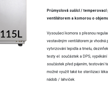
Průmyslová sušící / temperovací 
ventilátorem a komorou o objemu
Vysoušecí komora s přesnou regulac
vestavěným ventilátorem je vhodná 
vytvrzování lepidla a tmelu, dezinfe
testy el. součástek a DPS, vypékán
součástek před pájením, testování tep
možné využít také ke sterilizaci lék
nádob / lahviček.