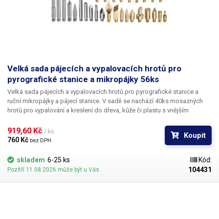
Velká sada pájecích a vypalovacích hrotů pro
pyrografické stanice a mikropájky 56ks
Velká sada pájecích a vypalovacích hrotů pro pyrografické stanice a
ruční mikropájky a pájecí stanice.
V sadě se nachází 40ks mosazných
hrotů pro vypalování a kreslení do dřeva, kůže či plastu s vnějším
závitem M4, 10ks pájecích hrotů se závitem M4, 2x adaptér pro použití
hrotů s pájecími pery pro hroty řady 900-5, 1x řezací nůž, 2x teflonová
919,60 Kč 
/ ks
Koupit
šablona s písmeny a znaky a uzavíratelný plastový pořadač na hroty.
760 Kč 
bez DPH
Hroty lze použít s pyrografickými pery, které mají 4mm vnitřní závit pro
přišroubování hrotu, nebo
lze použít adaptér (součástí sady 2ks) který je
skladem
6-25 ks
Kód:
kompatibilní s běžnými mikropájkami a pájecími stanicemi, které
104431
Pozítří 11.08.2026 může být u Vás
využívají hroty řady 900-T.
Kompatibilní pyrografická pera a stanice:
Vypalovací pájka do dřeva, kůže a korku, 30W, 14 hrotů Vypalovací pájka
do dřeva, kůže a korku 30W, 26 hrotů Kombinovaná pájecí a pyrografická
stanice YIHUA 939D II 2v1 s velkou sadou hrotů
Kompatibilní pájecí pera
s hroty řady 900-T:
Mikropájka řady DS CXG-DS-60 s výkonem 60W