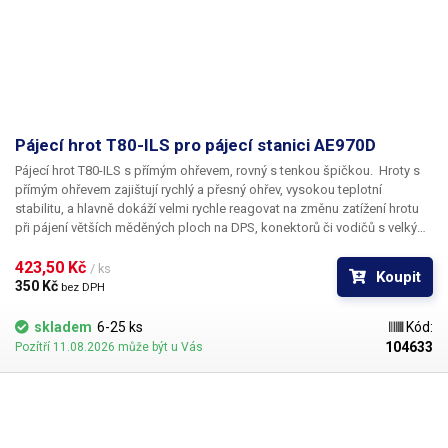
Pájecí hrot T80-ILS pro pájecí stanici AE970D
Pájecí hrot T80-ILS s přímým ohřevem, rovný s tenkou špičkou.
Hroty s
přímým ohřevem zajištují rychlý a přesný ohřev, vysokou teplotní
stabilitu, a hlavně dokáží velmi rychle reagovat na změnu zatížení hrotu
při pájení větších měděných ploch na DPS, konektorů či vodičů s velkým
průřezem. Tělo pájecího hrotu je z nerezové oceli, měděná špička je
galvanicky pokovena chromovou vrstvou.
423,50 Kč 
Pozor, hroty T80 jsou určeny
/ ks
Koupit
výhradně do pájecích stanic značky ATETOOL. Hroty T60 a T80 nejsou
350 Kč 
bez DPH
navzájem kompatibilní.
Rozměry: 98x6mm
Obsah balení:
1ks hrot T80-
ILS
skladem
6-25 ks
Kód:
104633
Pozítří 11.08.2026 může být u Vás