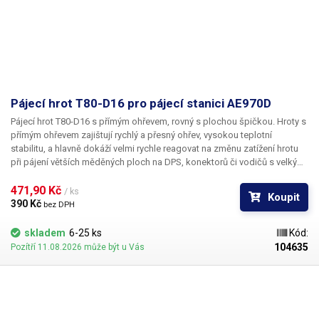
Pájecí hrot T80-D16 pro pájecí stanici AE970D
Pájecí hrot T80-D16 s přímým ohřevem, rovný s plochou špičkou.
Hroty s
přímým ohřevem zajištují rychlý a přesný ohřev, vysokou teplotní
stabilitu, a hlavně dokáží velmi rychle reagovat na změnu zatížení hrotu
při pájení větších měděných ploch na DPS, konektorů či vodičů s velkým
průřezem. Tělo pájecího hrotu je z nerezové oceli, měděná špička je
galvanicky pokovena chromovou vrstvou.
471,90 Kč 
Pozor, hroty T80 jsou určeny
/ ks
Koupit
výhradně do pájecích stanic značky ATETOOL. Hroty T60 a T80 nejsou
390 Kč 
bez DPH
navzájem kompatibilní.
Rozměry: 98x6mm
Obsah balení:
1ks hrot T80-
D16
skladem
6-25 ks
Kód:
104635
Pozítří 11.08.2026 může být u Vás