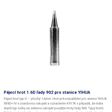
Pájecí hrot 1.6D řady 902 pro stanice YIHUA
Pájecí hrot typ D – plochý 1,6mm.
Hrot je kompatibilní pro stanici YIHUA
939D+-IV s oranžovou rukojetí a označením K917K v případě, že máte
starší typ ručky se zelenou rukojetí použijte hroty řady 900.
Typy hrotů: