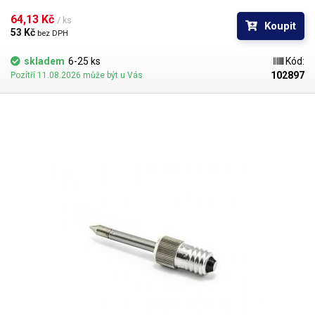
větší životnost.
64,13 Kč 
/ ks
Koupit
53 Kč 
bez DPH
skladem
6-25 ks
Kód:
102897
Pozítří 11.08.2026 může být u Vás