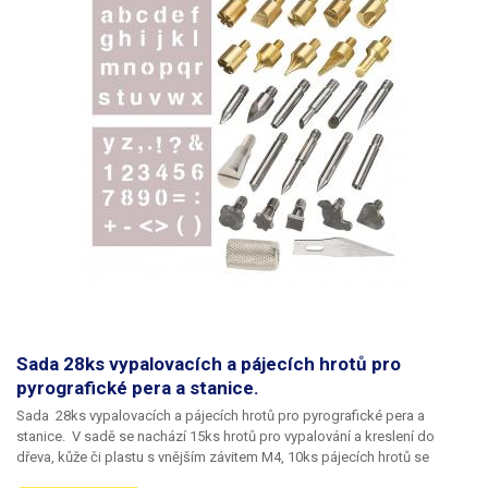
Sada 28ks vypalovacích a pájecích hrotů pro
pyrografické pera a stanice.
Sada 28ks vypalovacích a pájecích hrotů pro pyrografické pera a
stanice.
V sadě se nachází 15ks hrotů pro vypalování a kreslení do
dřeva, kůže či plastu s vnějším závitem M4, 10ks pájecích hrotů se
závitem M4, 1ks řezací nůž a 2ks teflonových šablon s písmeny a znaky.