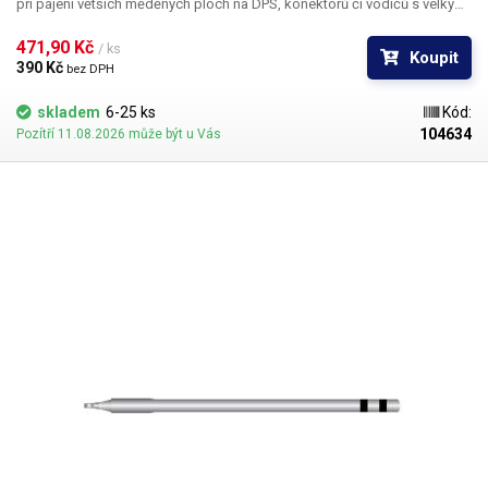
při pájení větších měděných ploch na DPS, konektorů či vodičů s velkým
průřezem.
Pozor, hroty T80 jsou určeny výhradně do pájecích stanic
značky ATETOOL. Hroty T60 a T80 nejsou navzájem kompatibilní.
471,90 Kč 
/ ks
Koupit
Rozměry: 98x6mm
Obsah balení:
1ks hrot T80-BC1
390 Kč 
bez DPH
skladem
6-25 ks
Kód:
104634
Pozítří 11.08.2026 může být u Vás