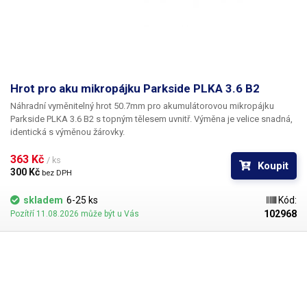
Hrot pro aku mikropájku Parkside PLKA 3.6 B2
Náhradní vyměnitelný hrot 50.7mm pro akumulátorovou mikropájku
Parkside PLKA 3.6 B2 s topným tělesem uvnitř. Výměna je velice snadná,
identická s výměnou žárovky.
363 Kč 
/ ks
Koupit
300 Kč 
bez DPH
skladem
6-25 ks
Kód:
102968
Pozítří 11.08.2026 může být u Vás