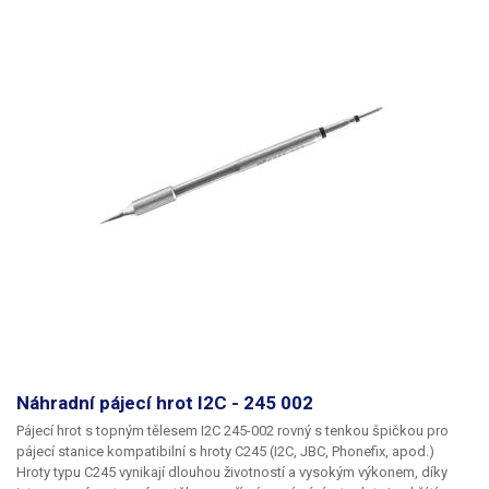
Mikropájka HA-933 - 60W s regulací Pájecí pero Kanwei 882 s regulací
teploty 70W Mikropájka řady DS CXG-DS-90 s výkonem 90W Mikropájka
řady DS CXG-DS-110 s výkonem 110W Pájecí stanice Aoyue Tesla 75W
Kompatibilní stolní pájecí stanice s hroty řady 900-T:
Mikropájka 936 -
40W Mikropájka 936H - 60W Mikropájka 937​ Mikropájka 937+ 40W
Pájecí stanice Aoyue Tesla 75W Mikropájka Yihua 938
Náhradní pájecí hrot I2C - 245 002
Pájecí hrot s topným tělesem I2C 245-002 rovný s tenkou špičkou pro
pájecí stanice kompatibilní s hroty C245 (I2C, JBC, Phonefix, apod.)
Hroty typu C245 vynikají dlouhou životností a vysokým výkonem, díky