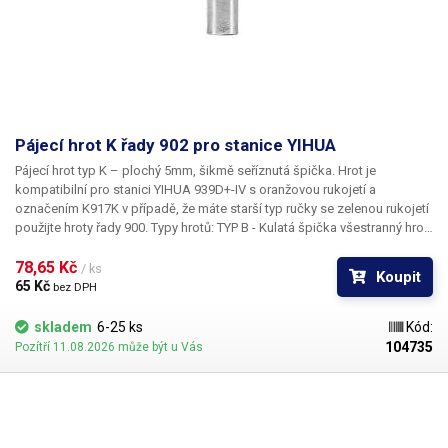
Pájecí hrot K řady 902 pro stanice YIHUA
Pájecí hrot typ K – plochý 5mm, šikmě seříznutá špička.
Hrot je
kompatibilní pro stanici YIHUA 939D+-IV s oranžovou rukojetí a
označením K917K v případě, že máte starší typ ručky se zelenou rukojetí
použijte hroty řady 900.
Typy hrotů:
TYP B - Kulatá špička všestranný hrot
vhodný pro všechny běžné techniky pájení součástek při bodovém
pájení. TYP C - Tvar sloupku se seříznutou špičkou. Vhodný pro pájení
78,65 Kč 
/ ks
Koupit
čipových součástek, tento typ hrotu má vysokou tepelnou kapacitu a je
65 Kč 
bez DPH
vhodný pro tažné i bodové pájení – pájení IO, nebo cínování vodičů. TYP
D - Plochý tvar hrotu lze využít dvěma způsoby, a to pájení pomocí čelní
skladem
6-25 ks
Kód:
plochy, nebo špičky. Je vhodný pro pájení IO tahem i bodové pájení
104735
Pozítří 11.08.2026 může být u Vás
větších ploch, konektorů a cínování vodičů. TYP I - Hrot s tenkou špičkou
je vhodný pro pájení jemných SMD součástek při opravách mobilní
telefonů, tabletů apod. Má nízkou tepelnou kapacitu.
TYP K - Plochý hrot
se šikmě seříznutou špičkou umožnuje pájení třemi způsoby: hranou,
plochou či bodově. Používá se pro pájení v úzkých mezerách a pro