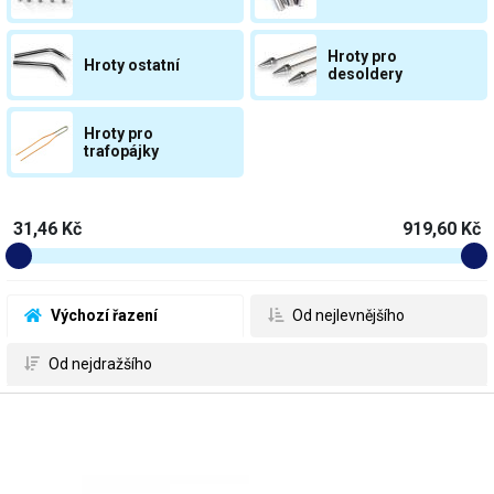
Hroty pro
Hroty ostatní
desoldery
Hroty pro
trafopájky
31,46 Kč
919,60 Kč
 Výchozí řazení
 Od nejlevnějšího
 Od nejdražšího