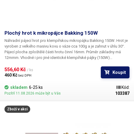
Plochý hrot k mikropájce Bakking 150W
Náhradní pájecí hrot pro klempířskou mikropájku Bakking 150W
. Hrot je
vyroben z velkého masivu kovu o váze cca 100g a je zahnut v úhlu 30°.
Pájecí plocha zploštělé části hrotu činní 16mm. Průměr základny má
12mmm. Vhodné i pro jiné identické klempířské pájky (150W)
konkurenčních značek, používající hroty stejných rozměrů.
556,60 Kč 
/ ks
Koupit
460 Kč 
bez DPH
skladem
6-25 ks
Kód:
103387
Pozítří 11.08.2026 může být u Vás
Zboží v akci