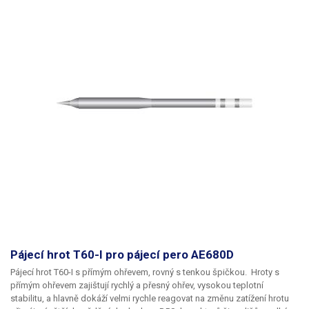
Pájecí hrot T60-I pro pájecí pero AE680D
Pájecí hrot T60-I s přímým ohřevem, rovný s tenkou špičkou.
Hroty s
přímým ohřevem zajištují rychlý a přesný ohřev, vysokou teplotní
stabilitu, a hlavně dokáží velmi rychle reagovat na změnu zatížení hrotu