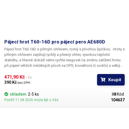
Pájecí hrot T60-16D pro pájecí pero AE680D
Pájecí hrot T60-16D s přímým ohřevem, rovný s plochou špičkou.
Hroty s
přímým ohřevem zajištují rychlý a přesný ohřev, vysokou teplotní
stabilitu, a hlavně dokáží velmi rychle reagovat na změnu zatížení hrotu
při pájení větších měděných ploch na DPS, konektorů či vodičů s velkým
průřezem. Tělo pájecího hrotu je z nerezové oceli, měděná špička je
galvanicky pokovena chromovou vrstvou.
471,90 Kč 
Pozor, hroty T60 jsou určeny
/ ks
Koupit
výhradně do pájecích stanic značky ATETOOL. Hroty T60 a T80 nejsou
390 Kč 
bez DPH
navzájem kompatibilní.
Rozměry: 124x8mm
Obsah balení:
1ks hrot T60-
16D
skladem
2-5 ks
Kód:
104637
Pozítří 11.08.2026 může být u Vás