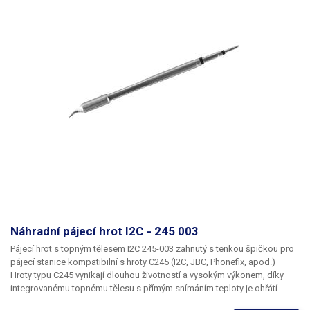
Náhradní pájecí hrot I2C - 245 003
Pájecí hrot s topným tělesem I2C 245-003 zahnutý s tenkou špičkou pro
pájecí stanice kompatibilní s hroty C245 (I2C, JBC, Phonefix, apod.)
Hroty typu C245 vynikají dlouhou životností a vysokým výkonem, díky
integrovanému topnému tělesu s přímým snímáním teploty je ohřátí
hrotu okamžité a velmi přesné. Pájecí stanice dokáže v reálném čase