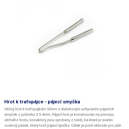
Hrot k trafopájce - pájecí smyčka
Věčný hrot k trafopájkám 55mm
s dutinkovým uchycením pájecích
smyček o průměru 3.5-4mm. Pájecí hrot je konstruován na principu
věčného hrotu, konektory jsou vyrobeny z mědi, ke které je svařen
ocelový pásek, který tvoří pájecí špičku. Celek je poté niklován pro ještě