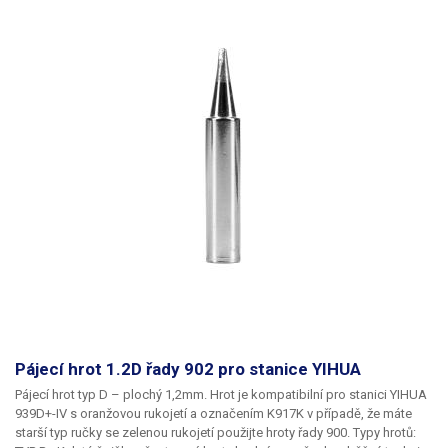
pájení IO tažením.
Balení:
hrot 1ks
Pájecí hrot 1.2D řady 902 pro stanice YIHUA
Pájecí hrot typ D – plochý 1,2mm.
Hrot je kompatibilní pro stanici YIHUA
939D+-IV s oranžovou rukojetí a označením K917K v případě, že máte
starší typ ručky se zelenou rukojetí použijte hroty řady 900.
Typy hrotů: