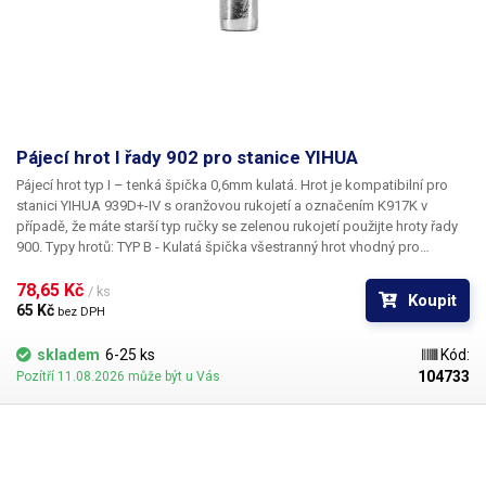
Pájecí hrot I řady 902 pro stanice YIHUA
Pájecí hrot typ I – tenká špička 0,6mm kulatá.
Hrot je kompatibilní pro
stanici YIHUA 939D+-IV s oranžovou rukojetí a označením K917K v
případě, že máte starší typ ručky se zelenou rukojetí použijte hroty řady
900.
Typy hrotů:
TYP B - Kulatá špička všestranný hrot vhodný pro
všechny běžné techniky pájení součástek při bodovém pájení. TYP C -
Tvar sloupku se seříznutou špičkou. Vhodný pro pájení čipových
78,65 Kč 
/ ks
Koupit
součástek, tento typ hrotu má vysokou tepelnou kapacitu a je vhodný
65 Kč 
bez DPH
pro tažné i bodové pájení – pájení IO, nebo cínování vodičů. TYP D -
Plochý tvar hrotu lze využít dvěma způsoby, a to pájení pomocí čelní
skladem
6-25 ks
Kód:
plochy, nebo špičky. Je vhodný pro pájení IO tahem i bodové pájení
104733
Pozítří 11.08.2026 může být u Vás
větších ploch, konektorů a cínování vodičů.
TYP I - Hrot s tenkou špičkou
je vhodný pro pájení jemných SMD součástek při opravách mobilní
telefonů, tabletů apod. Má nízkou tepelnou kapacitu.
TYP K - Plochý hrot
se šikmě seříznutou špičkou umožnuje pájení třemi způsoby: hranou,
plochou či bodově. Používá se pro pájení v úzkých mezerách a pro