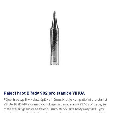
pájení IO tažením.
Balení:
hrot 1ks
Pájecí hrot B řady 902 pro stanice YIHUA
Pájecí hrot typ B – kulatá špička 1,5mm.
Hrot je kompatibilní pro stanici
YIHUA 939D+-IV s oranžovou rukojetí a označením K917K v případě, že
máte starší typ ručky se zelenou rukojetí použijte hroty řady 900.
Typy