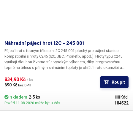
Náhradní pájecí hrot I2C - 245 001
Pájecí hrot s topným tělesem I2C 245-001 plochý pro pájecí stanice
kompatibilní s hroty C245 (I2C, JBC, Phonefix, apod.)
Hroty typu C245
vynikají dlouhou životností a vysokým výkonem, díky integrovanému
topnému tělesu s přímým snímáním teploty je ohřátí hrotu okamžité a
velmi přesné. Pájecí stanice dokáže v reálném čase snímat teplotu ve
špičce hrotu a regulovat výkon tak aby byla teplota vždy stabilní a
834,90 Kč 
/ ks
Koupit
neklesala při pájení, kdy dochází k ochlazování hrotu dotykem pájecí
690 Kč 
bez DPH
plochy. Hroty jsou vhodné pro pájení s olovnatým i bezolovnatým cínem.
Tělo pájecího hrotu je z nerezové oceli AISI304 a měděná špička je
skladem
2-5 ks
Kód:
galvanicky pokovena chromovou vrstvou. Uvnitř hrotu je topné těleso s
104522
Pozítří 11.08.2026 může být u Vás
měděným jádrem a termočlánek. Tato kombinace zaručuje velmi rychlý a
přesný ohřev špičky pájecího hrotu.
Obsah balení:
1ks hrot I2C 245-001