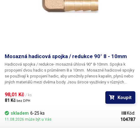
Mosazná hadicová spojka / redukce 90° 8 - 10mm
Hadicová spojka / redukce- mosazná úhlová 90° 8-10mm. Spojka k
propojení dvou hadic s průměrem 8 a 10mm.
Mosazné hadicové spojky
se používají k propojení hadic, aby umožnily přenos kapalin, plynů nebo
jiných materiálů mezi dvěma body. Jsou široce využívány v různých
odvětvích, jako je zahradnictví, průmysl, stavebnictví, zemědělství a
instalatérství. Hlavní výhody mosazných spojek jsou jejich odolnost vůči
98,01 Kč 
/ ks
Koupit
korozi, vysoká pevnost a dlouhá životnost. Jsou vhodné pro použití v
81 Kč 
bez DPH
náročných podmínkách, kde je vyžadována spolehlivost a odolnost vůči
opotřebení. Nástrčné hadicové spojky jsou svým způsobem připojení
skladem
6-25 ks
Kód:
vhodné pro nízkotlaké hadicové rozvody.
Balení:
mosazná spojka 1ks.
104787
11.08.2026 může být u Vás