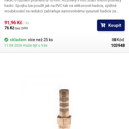
hadic o různém průměru 6/10 mm. Rozměry v mm značí vnitřní průměry
hadic. Spojku lze použít jak na PVC tak na silikonové hadice, zpětné
vroubkování na redukci zabraňuje samovolnému vysunutí hadice ze
spojky. Materiál: Mosaz Pro hadice s vnitřním průměrem 6 a 10mm Délka:
41mm Váha: 8,6g
91,96 Kč 
/ ks
Koupit
76 Kč 
bez DPH
skladem
více než 25 ks
Kód:
103948
11.08.2026 může být u Vás