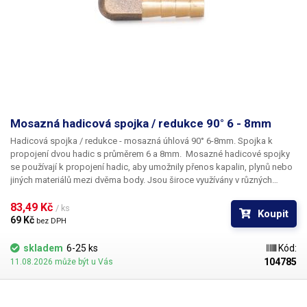
Mosazná hadicová spojka / redukce 90° 6 - 8mm
Hadicová spojka / redukce - mosazná úhlová 90° 6-8mm. Spojka k
propojení dvou hadic s průměrem 6 a 8mm.
Mosazné hadicové spojky
se používají k propojení hadic, aby umožnily přenos kapalin, plynů nebo
jiných materiálů mezi dvěma body. Jsou široce využívány v různých
odvětvích, jako je zahradnictví, průmysl, stavebnictví, zemědělství a
instalatérství. Hlavní výhody mosazných spojek jsou jejich odolnost vůči
83,49 Kč 
/ ks
Koupit
korozi, vysoká pevnost a dlouhá životnost. Jsou vhodné pro použití v
69 Kč 
bez DPH
náročných podmínkách, kde je vyžadována spolehlivost a odolnost vůči
opotřebení. Nástrčné hadicové spojky jsou svým způsobem připojení
skladem
6-25 ks
Kód:
vhodné pro nízkotlaké hadicové rozvody.
Balení:
mosazná spojka 1ks.
104785
11.08.2026 může být u Vás