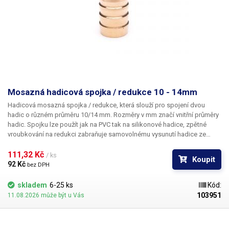
Mosazná hadicová spojka / redukce 10 - 14mm
Hadicová mosazná spojka / redukce
, která slouží pro spojení dvou
hadic o různém průměru 10/14 mm. Rozměry v mm značí vnitřní průměry
hadic. Spojku lze použít jak na PVC tak na silikonové hadice, zpětné
vroubkování na redukci zabraňuje samovolnému vysunutí hadice ze
spojky. Materiál: Mosaz Pro hadice s vnitřním průměrem 10 a 14mm
Délka: 50mm Váha: 20g
111,32 Kč 
/ ks
Koupit
92 Kč 
bez DPH
skladem
6-25 ks
Kód:
103951
11.08.2026 může být u Vás