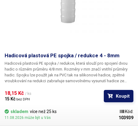
Hadicová plastová PE spojka / redukce 4 - 8mm
Hadicová plastová PE spojka / redukce
, která slouží pro spojení dvou
hadic o různém průměru 4/8 mm. Rozměry v mm značí vnitřní průměry
hadic. Spojku lze použít jak na PVC tak na silikonové hadice, zpětné
vroubkování na redukci zabraňuje samovolnému vysunutí hadice ze
spojky. Materiál: plast PE Pro hadice s vnitřním průměrem 4 a 8mm Délka:
41mm Váha: 1g
18,15 Kč 
/ ks
Koupit
15 Kč 
bez DPH
skladem
více než 25 ks
Kód:
103939
11.08.2026 může být u Vás