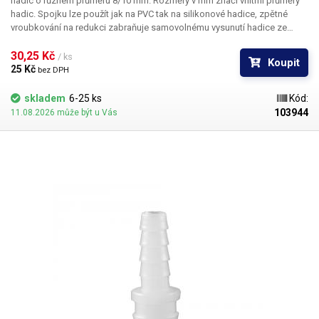
hadic o různém průměru 8/10 mm. Rozměry v mm značí vnitřní průměry
hadic. Spojku lze použít jak na PVC tak na silikonové hadice, zpětné
vroubkování na redukci zabraňuje samovolnému vysunutí hadice ze
spojky. Materiál: plast PE Pro hadice s vnitřním průměrem 8 a 10mm
Délka: 42mm Váha: 2g
30,25 Kč 
/ ks
Koupit
25 Kč 
bez DPH
skladem
6-25 ks
Kód:
103944
11.08.2026 může být u Vás