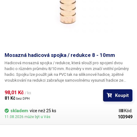
Mosazná hadicová spojka / redukce 8 - 10mm
Hadicová mosazná spojka / redukce
, která slouží pro spojení dvou
hadic o různém průměru 8/10 mm. Rozměry v mm značí vnitřní průměry
hadic. Spojku lze použít jak na PVC tak na silikonové hadice, zpětné
vroubkování na redukci zabraňuje samovolnému vysunutí hadice ze
spojky. Materiál: Mosaz Pro hadice s vnitřním průměre 8 a 10mm Délka:
41mm Váha: 10g
98,01 Kč 
/ ks
Koupit
81 Kč 
bez DPH
skladem
více než 25 ks
Kód:
103949
11.08.2026 může být u Vás