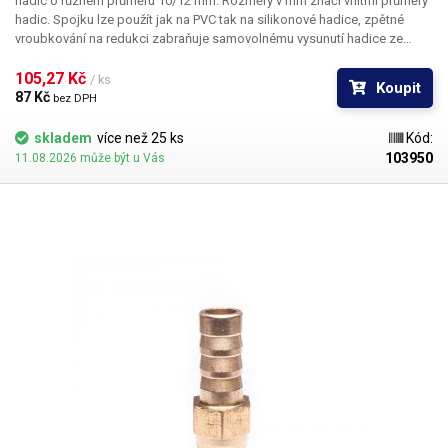
hadic o různém průměru 10/12 mm. Rozměry v mm značí vnitřní průměry
hadic. Spojku lze použít jak na PVC tak na silikonové hadice, zpětné
vroubkování na redukci zabraňuje samovolnému vysunutí hadice ze
spojky. Materiál: Mosaz Pro hadice s vnitřním průměrem 10 a 12mm
Délka: 46mm Váha: 16g
105,27 Kč 
/ ks
Koupit
87 Kč 
bez DPH
skladem
více než 25 ks
Kód:
103950
11.08.2026 může být u Vás