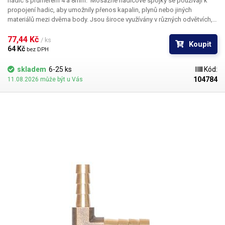
hadic s průměrem 4 a 8mm.
Mosazné hadicové spojky se používají k
propojení hadic, aby umožnily přenos kapalin, plynů nebo jiných
materiálů mezi dvěma body. Jsou široce využívány v různých odvětvích,
jako je zahradnictví, průmysl, stavebnictví, zemědělství a instalatérství.
Hlavní výhody mosazných spojek jsou jejich odolnost vůči korozi,
77,44 Kč 
/ ks
Koupit
vysoká pevnost a dlouhá životnost. Jsou vhodné pro použití v náročných
64 Kč 
bez DPH
podmínkách, kde je vyžadována spolehlivost a odolnost vůči
opotřebení. Nástrčné hadicové spojky jsou svým způsobem připojení
skladem
6-25 ks
Kód:
vhodné pro nízkotlaké hadicové rozvody.
Balení:
mosazná spojka 1ks.
104784
11.08.2026 může být u Vás