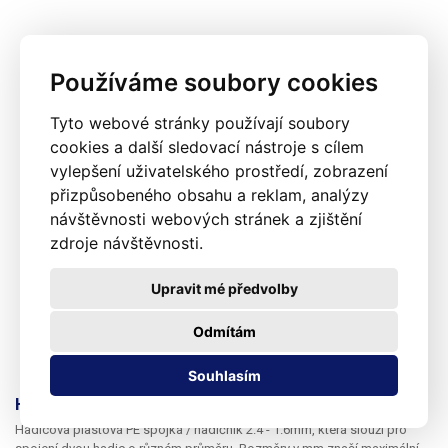
Používáme soubory cookies
Tyto webové stránky používají soubory
cookies a další sledovací nástroje s cílem
vylepšení uživatelského prostředí, zobrazení
přizpůsobeného obsahu a reklam, analýzy
návštěvnosti webových stránek a zjištění
zdroje návštěvnosti.
Upravit mé předvolby
Odmítám
Souhlasím
Hadicová plastová PE spojka / hadičník 2.4 - 1.6mm
Hadicová plastová PE spojka / hadičník 2.4 - 1.6mm
, která slouží pro