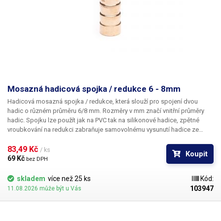
Mosazná hadicová spojka / redukce 6 - 8mm
Hadicová mosazná spojka / redukce
, která slouží pro spojení dvou
hadic o různém průměru 6/8 mm. Rozměry v mm značí vnitřní průměry
hadic. Spojku lze použít jak na PVC tak na silikonové hadice, zpětné
vroubkování na redukci zabraňuje samovolnému vysunutí hadice ze
spojky. Materiál: Mosaz Pro hadice s vnitřním průměrem 6 a 8mm Délka:
40mm Váha: 6g
83,49 Kč 
/ ks
Koupit
69 Kč 
bez DPH
skladem
více než 25 ks
Kód:
103947
11.08.2026 může být u Vás