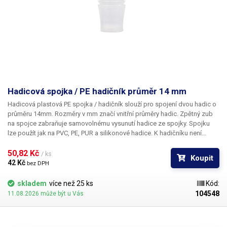
Hadicová spojka / PE hadičník průměr 14 mm
Hadicová plastová PE spojka / hadičník
slouží pro spojení dvou hadic o
průměru 14mm. Rozměry v mm značí vnitřní průměry hadic. Zpětný zub
na spojce zabraňuje samovolnému vysunutí hadice ze spojky. Spojku
lze použít jak na PVC, PE, PUR a silikonové hadice. K hadičníku není
dodáván potravinový certifikát.
50,82 Kč 
/ ks
Koupit
42 Kč 
bez DPH
skladem
více než 25 ks
Kód:
104548
11.08.2026 může být u Vás