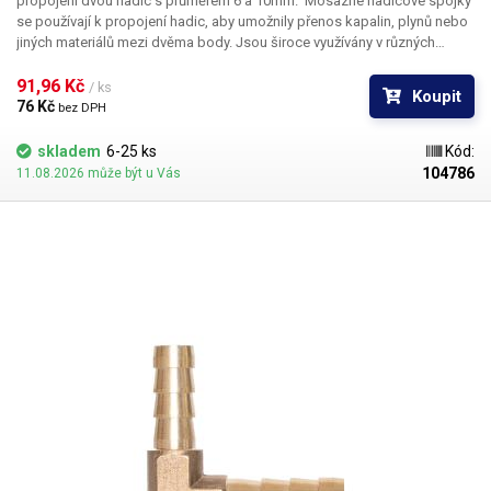
propojení dvou hadic s průměrem 6 a 10mm.
Mosazné hadicové spojky
se používají k propojení hadic, aby umožnily přenos kapalin, plynů nebo
jiných materiálů mezi dvěma body. Jsou široce využívány v různých
odvětvích, jako je zahradnictví, průmysl, stavebnictví, zemědělství a
instalatérství. Hlavní výhody mosazných spojek jsou jejich odolnost vůči
91,96 Kč 
/ ks
Koupit
korozi, vysoká pevnost a dlouhá životnost. Jsou vhodné pro použití v
76 Kč 
bez DPH
náročných podmínkách, kde je vyžadována spolehlivost a odolnost vůči
opotřebení. Nástrčné hadicové spojky jsou svým způsobem připojení
skladem
6-25 ks
Kód:
vhodné pro nízkotlaké hadicové rozvody.
Balení:
mosazná spojka 1ks.
104786
11.08.2026 může být u Vás