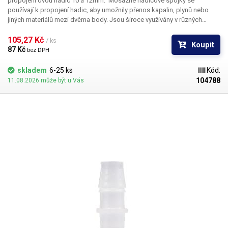
propojení dvou hadic 10 a 12mm.
Mosazné hadicové spojky se
používají k propojení hadic, aby umožnily přenos kapalin, plynů nebo
jiných materiálů mezi dvěma body. Jsou široce využívány v různých
odvětvích, jako je zahradnictví, průmysl, stavebnictví, zemědělství a
instalatérství. Hlavní výhody mosazných spojek jsou jejich odolnost vůči
105,27 Kč 
/ ks
Koupit
korozi, vysoká pevnost a dlouhá životnost. Jsou vhodné pro použití v
87 Kč 
bez DPH
náročných podmínkách, kde je vyžadována spolehlivost a odolnost vůči
opotřebení. Nástrčné hadicové spojky jsou svým způsobem připojení
skladem
6-25 ks
Kód:
vhodné pro nízkotlaké hadicové rozvody.
Balení:
mosazná spojka 1ks.
104788
11.08.2026 může být u Vás