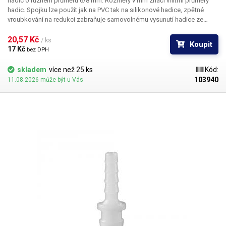
hadic o různém průměru 6/8 mm. Rozměry v mm značí vnitřní průměry
hadic. Spojku lze použít jak na PVC tak na silikonové hadice, zpětné
vroubkování na redukci zabraňuje samovolnému vysunutí hadice ze
spojky. Materiál: plast PE Pro hadice s vnitřním průměrem 6 a 8mm Délka:
41mm Váha: 1g
20,57 Kč 
/ ks
Koupit
17 Kč 
bez DPH
skladem
více než 25 ks
Kód:
103940
11.08.2026 může být u Vás