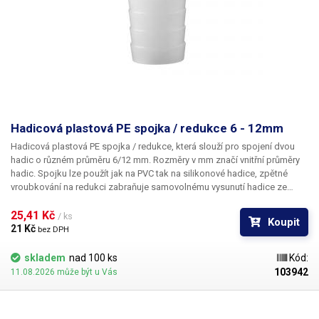
Hadicová plastová PE spojka / redukce 6 - 12mm
Hadicová plastová PE spojka / redukce
, která slouží pro spojení dvou
hadic o různém průměru 6/12 mm. Rozměry v mm značí vnitřní průměry
hadic. Spojku lze použít jak na PVC tak na silikonové hadice, zpětné
vroubkování na redukci zabraňuje samovolnému vysunutí hadice ze
spojky. Materiál: plast PE Pro hadice s vnitřním průměrem 6 a 12mm
Délka: 42mm Váha: 2g
25,41 Kč 
/ ks
Koupit
21 Kč 
bez DPH
skladem
nad 100 ks
Kód:
103942
11.08.2026 může být u Vás