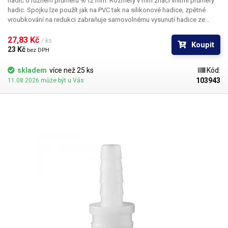
hadic o různém průměru 9/12 mm. Rozměry v mm značí vnitřní průměry
hadic. Spojku lze použít jak na PVC tak na silikonové hadice, zpětné
vroubkování na redukci zabraňuje samovolnému vysunutí hadice ze
spojky. Materiál: plast PE Pro hadice s vnitřním průměrem 9 a 12mm
Délka: 42mm Váha: 1,5g
27,83 Kč 
/ ks
Koupit
23 Kč 
bez DPH
skladem
více než 25 ks
Kód:
103943
11.08.2026 může být u Vás