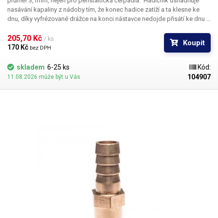
průměr 3,1mm, nejen pro peristaltická čerpadla. Hadičník usnadňuje
nasávání kapaliny z nádoby tím, že konec hadice zatíží a ta klesne ke
dnu, díky vyfrézované drážce na konci nástavce nedojde přisátí ke dnu a
dovoluje tak odčerpat téměř celý objem kapaliny z nádoby.
Balení:
1ks
hadičník #16
205,70 Kč 
/ ks
Koupit
170 Kč 
bez DPH
skladem
6-25 ks
Kód:
104907
11.08.2026 může být u Vás