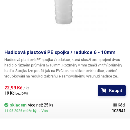
Hadicová plastová PE spojka / redukce 6 - 10mm
Hadicová plastová PE spojka / redukce
, která slouží pro spojení dvou
hadic o různém průměru 6/10 mm. Rozměry v mm značí vnitřní průměry
hadic. Spojku lze použít jak na PVC tak na silikonové hadice, zpětné
vroubkování na redukci zabraňuje samovolnému vysunutí hadice ze
spojky. Materiál: plast PE Pro hadice s vnitřním průměrem 6 a 10mm
Délka: 42mm Váha: 1,4g
22,99 Kč 
/ ks
Koupit
19 Kč 
bez DPH
skladem
více než 25 ks
Kód:
103941
11.08.2026 může být u Vás