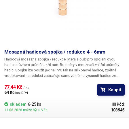
Mosazná hadicová spojka / redukce 4 - 6mm
Hadicová mosazná spojka / redukce
, která slouží pro spojení dvou
hadic o různém průměru 4/6 mm. Rozměry v mm značí vnitřní průměry
hadic. Spojku lze použít jak na PVC tak na silikonové hadice, zpětné
vroubkování na redukci zabraňuje samovolnému vysunutí hadice ze
spojky. Materiál: Mosaz Pro hadice s vnitřním průměrem 4 a 6mm Délka:
40mm Váha: 4g
77,44 Kč 
/ ks
Koupit
64 Kč 
bez DPH
skladem
6-25 ks
Kód:
103945
11.08.2026 může být u Vás