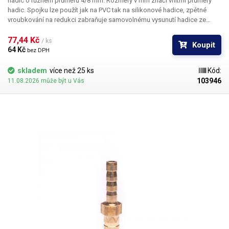
hadic o různém průměru 4/8 mm. Rozměry v mm značí vnitřní průměry
hadic. Spojku lze použít jak na PVC tak na silikonové hadice, zpětné
vroubkování na redukci zabraňuje samovolnému vysunutí hadice ze
spojky. Materiál: Mosaz Pro hadice s vnitřním průměrem 4 a 8mm Délka:
40mm Váha: 4g
77,44 Kč 
/ ks
Koupit
64 Kč 
bez DPH
skladem
více než 25 ks
Kód:
103946
11.08.2026 může být u Vás