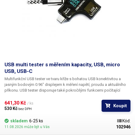
USB multi tester s měřením kapacity, USB, micro
USB, USB-C
Multifunkční USB tester
ve tvaru kříže
s bohatou USB konektivitou
a
jasným bodovým 0.96" displejem
k měření napětí, proudu a aktuálního
příkonu
. USB tester disponuje také pokročilými funkcemi počítající
celkovou spotřebu ve Wh a kapacitu baterií v mAh
. Díky tomuto
multimetru můžete změřit aktuální odběr připojených USB periferií,
641,30 Kč 
/ ks
Koupit
mobilních zařízení a příslušenství. Tento USB tester vyniká
bohatou
530 Kč 
bez DPH
konektivitou čítající klasické USB, micro USB a USB-C (type-C)
a to jak
v
provedení samec, tak samice
, takže lze připojit majoritní většinu
skladem
6-25 ks
Kód:
aktuálních USB zařízení. USB tester se do obvodu zapojuje sériově, jako
102946
11.08.2026 může být u Vás
tzv. mezikus mezi zdrojovým USB portem a danou USB periferií. Má