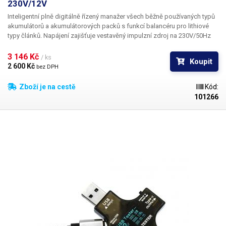
230V/12V
Inteligentní plně digitálně řízený manažer všech běžně používaných typů
akumulátorů a akumulátorových packů s funkcí balancéru pro lithiové
typy článků. Napájení zajišťuje vestavěný impulzní zdroj na 230V/50Hz
nebo stejnosměrné napájení 11-18V z externího zdroje nebo baterie,
což ocení zejména modeláři při nabíjení baterií v polních podmínkách z
3 146 Kč 
/ ks
Koupit
palubní sítě automobilu.
2 600 Kč 
bez DPH
Zboží je na cestě
Kód:
101266