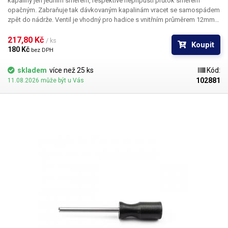
kapaliny jen jedním směrem
, respektive nepřipustí průtok směrem
opačným. Zabraňuje tak dávkovaným kapalinám vracet se samospádem
zpět do nádrže. Ventil je vhodný pro hadice s vnitřním průměrem 12mm.
Délka: 63mm Průměr nátrubků: 13.5mm Průměr v nejšiřší části: 22mm
217,80 Kč 
/ ks
Koupit
180 Kč 
bez DPH
skladem
více než 25 ks
Kód:
102881
11.08.2026 může být u Vás