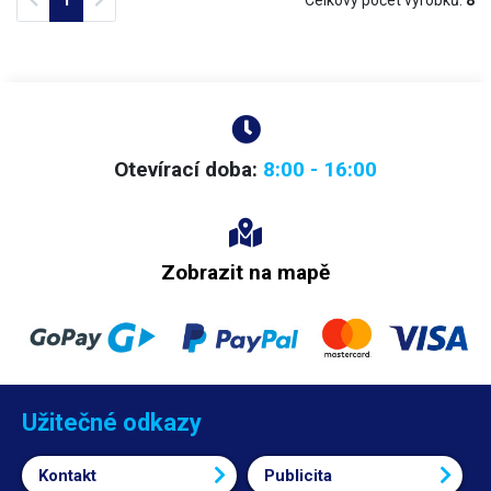
1
není dodáván potravinářský certifikát.
Otevírací doba:
8:00 - 16:00
Zobrazit na mapě
Užitečné odkazy
Kontakt
Publicita