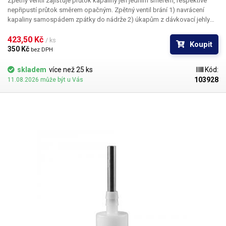
Zpětný ventil zajišťuje průtok kapaliny jen jedním směrem, respektive
nepřipustí průtok směrem opačným. Zpětný ventil brání 1) navrácení
kapaliny samospádem zpátky do nádrže 2) úkapům z dávkovací jehly
do již přesně nadávkovaného množství kapaliny. Ventil je vhodný pro
dávkování kapalin pomoci automatický dávkovačů a peristaltických
423,50 Kč 
/ ks
Koupit
čerpadel. Ventil je vhodný pro hadice s vnitřním průměrem 8mm.
350 Kč 
bez DPH
skladem
více než 25 ks
Kód:
103928
11.08.2026 může být u Vás