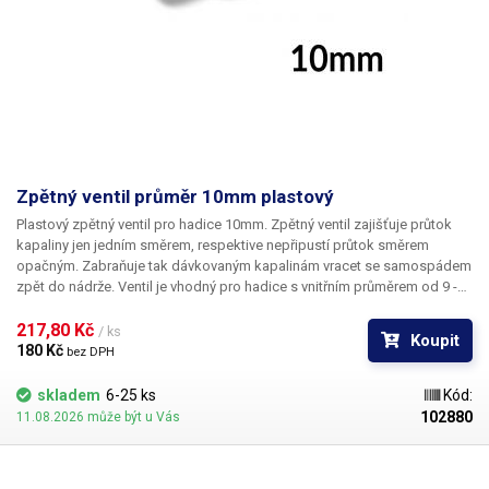
Zpětný ventil průměr 10mm plastový
Plastový zpětný ventil pro hadice 10mm
. Zpětný ventil
zajišťuje průtok
kapaliny jen jedním směrem
, respektive nepřipustí průtok směrem
opačným. Zabraňuje tak dávkovaným kapalinám vracet se samospádem
zpět do nádrže. Ventil je vhodný pro hadice s vnitřním průměrem od 9 -
10mm (hadice s vnitřím d=9mm musí být dostatečně pružná). Délka:
58mm Průměr nátrubků: 10.8mm Průměr v nejšiřší části: 20mm
217,80 Kč 
/ ks
Koupit
180 Kč 
bez DPH
skladem
6-25 ks
Kód:
102880
11.08.2026 může být u Vás