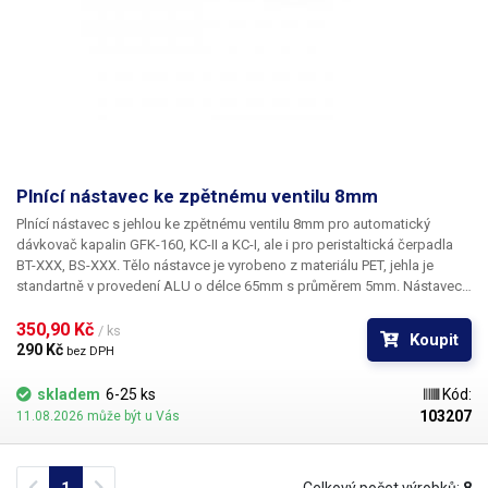
Plnící nástavec ke zpětnému ventilu 8mm
Plnící nástavec s jehlou ke zpětnému ventilu 8mm pro automatický
dávkovač kapalin GFK-160, KC-II a KC-I, ale i pro peristaltická čerpadla
BT-XXX, BS-XXX.
Tělo nástavce je vyrobeno z materiálu PET, jehla je
standartně v provedení ALU o délce 65mm s průměrem 5mm. Nástavec
slouží jako prodlouží a zúžení k plastovému ventilu 8mm pro přesné
plnění do lahví a nádob s užším hrdlem. V případě zájmu o jinou
350,90 Kč 
/ ks
Koupit
délku/průměr nebo variantu PET/nerez kontaktujte naše technické
290 Kč 
bez DPH
oddělení. Délku jehly lze upravit dle přání zákazníka na délku 10-100mm
s vnějším průměrem 4,5,6,8mm ALU nebo 5,6mm nerez. Nástavec je
skladem
6-25 ks
Kód:
možno použít taktéž jako samostatné příslušenství pro zpětný ventil o
103207
11.08.2026 může být u Vás
průměru 8mm. Před aplikací na zpětný ventil je nutno odstranit osazení
pro hadičku na výstupní trubičce zpětného ventilu. Tu pak zarazit mírným
krouživým pohybem co nejhlouběji do těla plnícího nástavce. K nástavci
Previous
Next
Celkový počet výrobků:
8