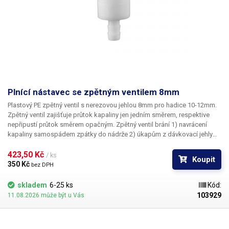
Plnící nástavec se zpětným ventilem 8mm
Plastový PE zpětný ventil s nerezovou jehlou 8mm pro hadice 10-12mm.
Zpětný ventil zajišťuje průtok kapaliny jen jedním směrem, respektive
nepřipustí průtok směrem opačným. Zpětný ventil brání 1) navrácení
kapaliny samospádem zpátky do nádrže 2) úkapům z dávkovací jehly
do již přesně nadávkovaného množství kapaliny. Ventil je vhodný pro
dávkování kapalin pomoci automatický dávkovačů a peristaltických
423,50 Kč 
/ ks
Koupit
čerpadel. Ventil je vhodný pro hadice s vnitřním průměrem 10-12mm.
350 Kč 
bez DPH
skladem
6-25 ks
Kód:
103929
11.08.2026 může být u Vás