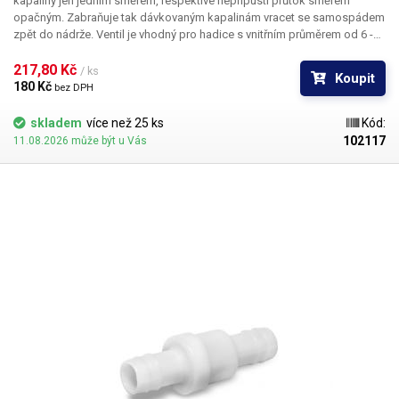
kapaliny jen jedním směrem, respektive nepřipustí průtok směrem
opačným. Zabraňuje tak dávkovaným kapalinám vracet se samospádem
zpět do nádrže. Ventil je vhodný pro hadice s vnitřním průměrem od 6 -
8mm (hadice s vnitřním d=6mm musí být dostatečně pružná). Tento
zpětný ventil slouží především jako náhradní díl k automatickému
217,80 Kč 
/ ks
Koupit
dávkovači a plničce tekutin GFK-160. Délka: 63mm Průměr nátrubků:
180 Kč 
bez DPH
8mm
skladem
více než 25 ks
Kód:
102117
11.08.2026 může být u Vás