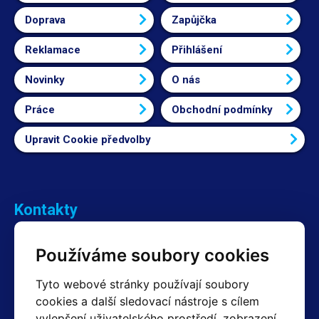
Doprava
Zapůjčka
Reklamace
Přihlášení
Novinky
O nás
Práce
Obchodní podmínky
Upravit Cookie předvolby
Kontakty
Obchodní oddělení Reklamace
Používáme soubory cookies
+420 603 357 606 +420 605 234 204
info@hotair.cz
Tyto webové stránky používají soubory
Fakturační a expediční oddělení
cookies a další sledovací nástroje s cílem
+420 605 259 759
(Po–Pá: 7:30 – 15:00)
vylepšení uživatelského prostředí, zobrazení