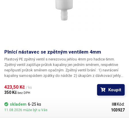
Plnící nástavec se zpětným ventilem 4mm
Plastový PE zpětný ventil s nerezovou jehlou 4mm pro hadice 6mm.
Zpětný ventil zajišťuje průtok kapaliny jen jedním směrem, respektive
nepřipustí průtok směrem opačným. Zpětný ventil brání : ​1) navrácení
kapaliny samospádem zpátky do nádrže 2) úkapům z dávkovací jehly
do již přesně nadávkovaného množství kapaliny. Ventil je vhodný pro
dávkování kapalin pomoci automatický dávkovačů a peristaltických
423,50 Kč 
/ ks
Koupit
čerpadel. Ventil je vhodný pro hadice s vnitřním průměrem 6mm.
350 Kč 
bez DPH
skladem
6-25 ks
Kód:
103927
11.08.2026 může být u Vás