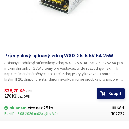
Průmyslový spínaný zdroj WXD-25-5 5V 5A 25W
Spínaný modulový průmyslový zdroj WXD-25-5 AC 230V / DC 5V 5A pro
maximální příkon 25W
určený pro vestavbu, či do rozvodných skříní k
napájení méně náročných aplikací. Zdroj je krytý kovovou kostrou s
krytím IP20, disponuje standardní svorkovnící se šroubky pro připojení
vstupního síťového napětí 230V, zemnícího vodiče a dvou výstupních
vodičů stejnosměrného napětí. Zdroj disponuje ochranou proti zkratu.
326,70 Kč 
/ ks
Koupit
Průmyslový zdroj WXD-25-5 je pasivně chlazený. Součástí zdroje je i LED
270 Kč 
bez DPH
dioda pro indikaci napájení a seřizovací trimr, díky kterému lze upravit
výstupní napětí zdroje (4.5V - 6.2V). Díky své malé velikosti lze tento
skladem
více než 25 ks
Kód:
zdroj zabudovat i do velmi malých prostor. Vhodný pro napájení USB
102222
Pozítří 12.08.2026 může být u Vás
portů / zařízení, IP kamer, řídící jednotky, řadičů, procesorové řídící
systémy, domácí i průmyslové automatizace a pro další specifické
aplikace vyžadující napětí 5V do maximálního příkonu 25W.