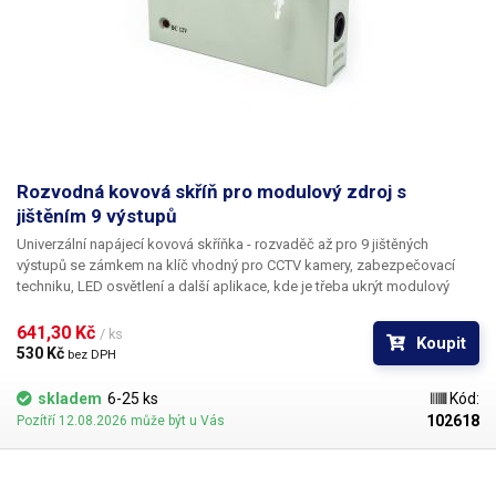
Rozvodná kovová skříň pro modulový zdroj s
jištěním 9 výstupů
Univerzální napájecí kovová skříňka - rozvaděč až pro 9 jištěných
výstupů se zámkem
na klíč vhodný
pro CCTV kamery, zabezpečovací
techniku, LED osvětlení
a další aplikace, kde je třeba ukrýt modulový
průmyslový zdroj a zároveň jistit výstupy. Rozvaděč je vybaven deskou
plošných spojů s pojistkami a šroubovacími svorkovnicemi pro každý
641,30 Kč 
/ ks
Koupit
kanál, čímž je zamezeno zkratu celého systému např. v případě ustřižení
530 Kč 
bez DPH
kabelu jedné z kamer atd. Každý kanál obsahuje indikační zelenou LED
diodu, která indikuje napájení daného kanálu. PCB dále obsahuje
skladem
6-25 ks
Kód:
svorkovnici pro přivedení síťového napájení, master vypínač a kabely pro
102618
Pozítří 12.08.2026 může být u Vás
připojení vnitřního 12V zdroje, který lze zvolit dle vlastních požadavků na
napájení (rozvaděč je dodáván bez zdroje). Pro tento rozvaděč
doporučujeme zvolit 12V 10A modulový zdroj, který je přímo