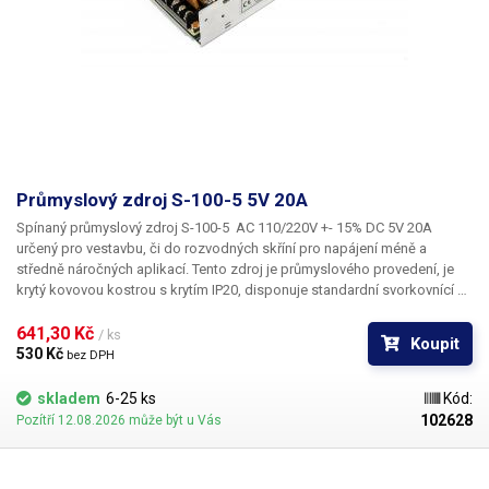
Průmyslový zdroj S-100-5 5V 20A
Spínaný průmyslový zdroj S-100-5 AC 110/220V +- 15% DC 5V 20A
určený pro vestavbu, či do rozvodných skříní pro napájení méně a
středně náročných aplikací. Tento zdroj je průmyslového provedení, je
krytý kovovou kostrou s krytím IP20, disponuje standardní svorkovnící se
šroubky pro připojení vstupního síťového napětí včetně zemnícího
vodiče a dvou párů výstupních vodičů stejnosměrného napětí.
641,30 Kč 
Spínaný
/ ks
Koupit
zdroj S-100-5 je tichý, pasivně chlazený.
Součástí zdroje je i LED dioda
530 Kč 
bez DPH
pro indikaci napájení a seřizovací trimr, díky kterému lze upravit výstupní
napětí zdroje (4,75V - 5,5V). Vhodný například pro napájení atypických
skladem
6-25 ks
Kód:
zařízení na 5V např. IP kamery, intercomy, zabezpečovací sety a další.
102628
Pozítří 12.08.2026 může být u Vás
Vždy počítejte s dostatečnou rezervou ve výkonu (20-25%), zdroj není
vhodné dlouhodobě provozovat na hranici výkonových možností. Více
průmyslových zdrojů jiných parametrů najdete v naší nabídce.