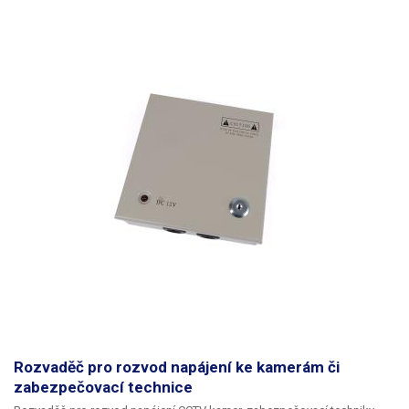
kompatibilní s tímto rozvaděčem a lze jej snadno připevnit pomocí
šroubků. Rozvaděč má ve dveřích vyvedenou červenou stavovou LED
diodu, která indikuje napájení 12V. Rozvaděč je mimo CCTV kamer
vhodný také pro zabezpečovací techniku nebo LED diody které jsou
také napájeny 12V DC.
Rozvaděč lze použít také s průmyslovými zdroji o
větším napětí, ale bez připojení k vnitřnímu PCB
(to je stavěno pouze na
12V). Díky tomu je lze ukrýt do uzamykatelné krabice a chránit tak okolí
proti nebezpečnému dotyku. Maximální velikost vestavěného zdroje -
prostor pro zdroj činí 110mm(š) x 54mm(v) x 280mm(h).
Rozvaděč pro rozvod napájení ke kamerám či
zabezpečovací technice