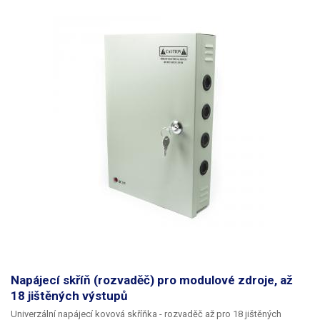
dlouhodobě provozovat na hranici výkonových možností. Více
průmyslových zdrojů jiných parametrů najdete v naší nabídce.
Napájecí skříň (rozvaděč) pro modulové zdroje, až
18 jištěných výstupů
Univerzální napájecí kovová skříňka - rozvaděč až pro 18 jištěných