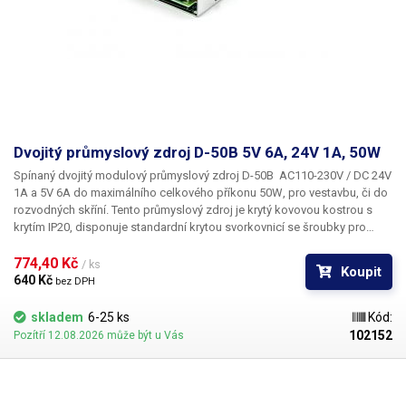
Dvojitý průmyslový zdroj D-50B 5V 6A, 24V 1A, 50W
Spínaný dvojitý modulový průmyslový zdroj D-50B
AC110-230V /
DC 24V
1A a 5V 6A
do maximálního celkového příkonu
50W
, pro vestavbu, či do
rozvodných skříní. Tento průmyslový zdroj je krytý kovovou kostrou s
krytím IP20, disponuje standardní krytou svorkovnicí se šroubky pro
připojení vstupního síťového napětí a dvou větví - 24V a 5V. Zdroj
disponuje ochranou proti zkratu a přetížení. Zdroj lze přepnout pro síť
774,40 Kč 
/ ks
Koupit
110V AC. Součástí zdroje
D-50B
je i kontrolní LED dioda pro indikaci
640 Kč 
bez DPH
napájení a seřizovací trimr, díky kterému lze upravit výstupní napětí
zdroje +/-10%. Trimr upravuje oba kanály souběžně. U 5V větve je rozpětí
skladem
6-25 ks
Kód:
cca 4,7V - 5,7V a u 24V větve 22,5V - 27,5V. Zdroj je vhodný pro příkonově
102152
Pozítří 12.08.2026 může být u Vás
méně náročné aplikace, díky dvěma rozdílným napájecím větvím lze tak
jedním zdrojem napájet více zařízení současně nebo napájet zařízení,
které pro svůj provoz potřebuje více napěťových hladin. Vždy počítejte s
dostatečnou rezervou ve výkonu (cca 20%). Zdroj není vhodné