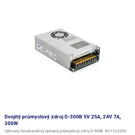
příkonu 300W (180W pro 12V kanál a 125W pro 5V kanál).
Vždy počítejte s dostatečnou rezervou ve výkonu (20-25%), zdroj není
vhodné dlouhodobě provozovat na hranici výkonových možností. Více
průmyslových zdrojů jiných parametrů najdete v naší nabídce. Zdroj lze
přepnout i pro síť 110V AC.
Dvojitý průmyslový zdroj D-300B 5V 25A, 24V 7A,
300W
Výkonný dvoukanálový spínaný průmyslový zdroj D-300B
AC110-230V