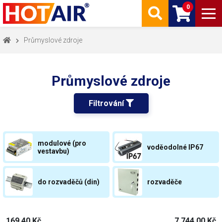
0
Průmyslové zdroje
Průmyslové zdroje
Filtrování 
modulové (pro
voděodolné IP67
vestavbu)
do rozvaděčů (din)
rozvaděče
169,40 Kč
7 744,00 Kč