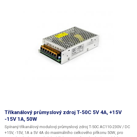
zdrojů jiných parametrů najdete v naší nabídce.
Tříkanálový průmyslový zdroj T-50C 5V 4A, +15V
-15V 1A, 50W
Spínaný tříkanálový modulový průmyslový zdroj T-50C
AC110-230V /
DC
+15V, -15V, 1A a 5V 4A
do maximálního celkového příkonu
50W
, pro