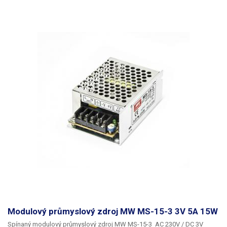
náročnějšího LED osvětlení - delších LED pásků, výkonných LED žárovek
a pro další náročnější aplikace. Vždy
počítejte s dostatečnou rezervou
ve výkonu
(20-25%), zdroj není vhodné dlouhodobě provozovat na
hranici výkonových možností. Více průmyslových zdrojů jiných parametrů
najdete v naší nabídce. Pro výpočet potřebného výkonu zdroje k
napájení LED pásků použijte tento jednoduchý výpočet: Délka LED
pásku v metrech * výkon na metr * 1,25 (rezerva 25%) = potřebný výkon
zdroje (W). Příklad: 15,5m * 10,4W * 1,25 = 201,5W < 240W = zdroj je
ideální.
Modulový průmyslový zdroj MW MS-15-3 3V 5A 15W
Spínaný modulový průmyslový zdroj
MW MS-15-3 AC 230V / DC 3V