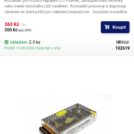
Rozvaděč pro rozvod napájení
CCTV kamer, zabezpečovací techniky
nebo méně náročného LED osvětlení.
Rozvaděč je kovový a disponuje
zámkem se dvěma klíči
pro základní bezpečnost. Součástí rozvaděče
jsou dva klíče a montážní šrouby.
363 Kč 
/ ks
Koupit
300 Kč 
bez DPH
skladem
2-5 ks
Kód:
102619
Pozítří 12.08.2026 může být u Vás