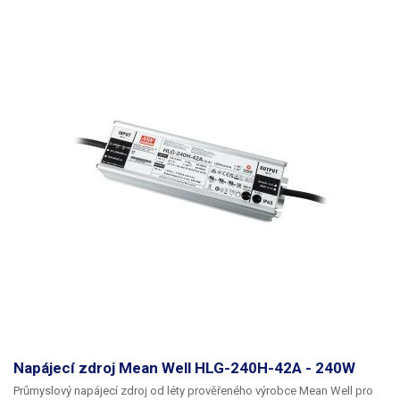
nechcete aby vás rušil zvuk ventilátoru.
Součástí zdroje je i LED dioda
pro indikaci napájení a seřizovací trimr, díky kterému lze upravit výstupní
napětí zdroje (11V - 14V).
Modulový zdroj WXD-250-12V je schopen
napájet spotřebiče až do 240W. Vhodný například pro napájení
náročnějšího LED osvětlení – delších LED pásků, výkonných LED
žárovek a pro další náročnější aplikace. Vždy počítejte s dostatečnou
rezervou ve výkonu (20-25%), zdroj není vhodné dlouhodobě provozovat
na hranici výkonových možností. Více průmyslových zdrojů jiných
parametrů najdete v naší nabídce.
Pro výpočet potřebného výkonu
zdroje k napájení LED pásků použijte tento jednoduchý výpočet:
Délka
LED pásku v metrech * výkon na metr * 1,25 (rezerva 25%) = potřebný
výkon zdroje (W). Příklad: 15,5m * 10,4W * 1,25 = 201,5W < 240W = zdroj
je ideální.
Napájecí zdroj Mean Well HLG-240H-42A - 240W
Průmyslový napájecí zdroj od léty prověřeného výrobce Mean Well pro