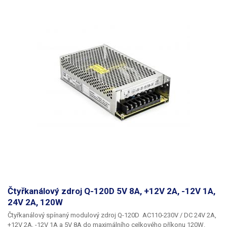
regulace cca 4,5V - 5,7V a u 24V větve 23V - 29V. Tyto průmyslové zdroje
jsou vhodné pro vestavbu, či do rozvodných skříní. Ideální pro příkonově
méně náročné aplikace, díky 4 rozdílným napájecím větvím lze tak
jedním zdrojem napájet více zařízení současně nebo napájet zařízení,
které pro svůj provoz potřebuje více napěťových hladin. Vždy počítejte s
dostatečnou rezervou ve výkonu (cca 20%). Zdroj není vhodné
dlouhodobě provozovat na hranici výkonových možností. Více
průmyslových zdrojů jiných parametrů najdete v naší nabídce. Zvlnění
napětí 100 - 120mVp-p Studený start: 15A/115VAC 30A/230VAC
Čtyřkanálový zdroj Q-120D 5V 8A, +12V 2A, -12V 1A,
24V 2A, 120W
Čtyřkanálový spínaný modulový zdroj Q-120D
AC110-230V /
DC 24V 2A,
+12V 2A, -12V 1A a 5V 8A
do maximálního celkového příkonu
120W
.