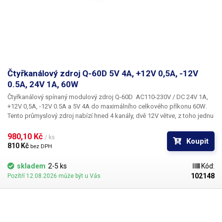
Čtyřkanálový zdroj Q-60D 5V 4A, +12V 0,5A, -12V
0.5A, 24V 1A, 60W
Čtyřkanálový spínaný modulový zdroj Q-60D
AC110-230V /
DC 24V 1A,
+12V 0,5A, -12V 0.5A a 5V 4A
do maximálního celkového příkonu
60W
.
Tento průmyslový zdroj nabízí hned
4 kanály,
dvě 12V větve, z toho jednu
kladnou s max. proudovým odběrem 0,5A (12W) a zápornou 12V s max.
proudovým odběrem 0.5A pro obvody s operačními zesilovači. Dále 5V
980,10 Kč 
/ ks
Koupit
větev se 4A a 24V větev s 1A. Identický zdroj máme v nabídce také s
810 Kč 
bez DPH
dvojnásobným výkonem - Q-120D. Zdroj má kovové šasi, disponuje
standardní šroubovací svorkovnicí pro připojení vstupního síťového
skladem
2-5 ks
Kód:
napětí, čtyř výstupních DC větví a jednoho společného COMu. Zdroj
102148
Pozítří 12.08.2026 může být u Vás
disponuje ochranou proti zkratu, přepětí a přetížení. Zdroj lze přepnout
také pro síť 110V AC. Součástí zdroje
Q-60D
je i kontrolní LED dioda pro
indikaci napájení a seřizovací trimr, díky kterému lze upravit výstupní
napětí zdroje +/-10%. Trimr upravuje pouze 24V a 5V kanály a to
souběžně. 12V větve nelze trimrem regulovat. U 5V větve je rozpětí