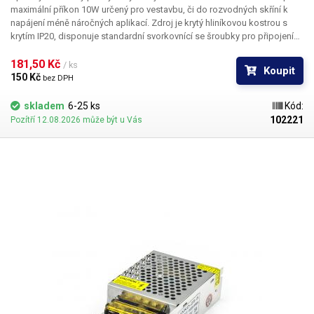
maximální příkon 10W
určený pro vestavbu, či do rozvodných skříní k
napájení méně náročných aplikací. Zdroj je krytý hliníkovou kostrou s
krytím IP20, disponuje standardní svorkovnící se šroubky pro připojení
vstupního síťového napětí 230V, zemnícího vodiče a dvou výstupních
vodičů stejnosměrného napětí. Zdroj disponuje ochranou proti zkratu.
181,50 Kč 
/ ks
Koupit
Průmyslový zdroj WXD-10-5 je pasivně chlazen. Součástí zdroje je i LED
150 Kč 
bez DPH
dioda pro indikaci napájení a seřizovací trimr, díky kterému lze upravit
výstupní napětí zdroje (4.3V - 6.1V). Díky své malé velikosti lze tento
skladem
6-25 ks
Kód:
zdroj zabudovat i do velmi malých prostor. Vhodný pro napájení USB
102221
Pozítří 12.08.2026 může být u Vás
portů / zařízení, IP kamer, řídící jednotky, řadičů, procesorové řídící
systémy, domácí i průmyslové automatizace a pro další specifické
aplikace vyžadující napětí 5V do maximálního příkonu 10W.