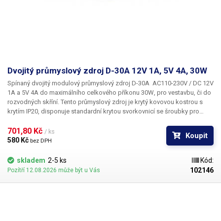
Dvojitý průmyslový zdroj D-30A 12V 1A, 5V 4A, 30W
Spínaný dvojitý modulový průmyslový zdroj D-30A
AC110-230V /
DC 12V
1A a 5V 4A
do maximálního celkového příkonu
30W
, pro vestavbu, či do
rozvodných skříní. Tento průmyslový zdroj je krytý kovovou kostrou s
krytím IP20, disponuje standardní krytou svorkovnicí se šroubky pro
připojení vstupního síťového napětí a
dvou větví 12V a 5V
. Zdroj
disponuje ochranou proti zkratu a přetížení. Zdroj lze přepnout pro síť
701,80 Kč 
/ ks
Koupit
110V AC. Součástí zdroje D-30A je i kontrolní LED dioda pro indikaci
580 Kč 
bez DPH
napájení a seřizovací trimr, díky kterému
lze upravit výstupní napětí
zdroje +/-10%.
Trimr upravuje oba kanály souběžně. U 5V větve je rozpětí
skladem
2-5 ks
Kód:
cca 4,5V - 5,75V a u 12V větve 11V - 13,65V. Zdroj je vhodný pro
102146
Pozítří 12.08.2026 může být u Vás
příkonově méně náročné aplikace, díky dvěma rozdílným napájecím
větvím lze tak jedním zdrojem napájet více zařízení současně (USB, LED
osvětlení, řídící jednotky, senzory, a další). Vždy počítejte s dostatečnou
rezervou ve výkonu (cca 20%). Zdroj není vhodné dlouhodobě
provozovat na hranici výkonových možností. Více průmyslových