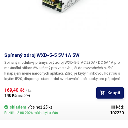
Spínaný zdroj WXD-5-5 5V 1A 5W
Spínaný modulový průmyslový zdroj WXD-5-5 AC 230V / DC 5V 1A pro
maximální příkon 5W
určený pro vestavbu, či do rozvodných skříní
k napájení méně náročných aplikací. Zdroj je krytý hliníkovou kostrou s
krytím IP20, disponuje standardní svorkovnící se šroubky pro připojení
vstupního síťového napětí 230V, zemnícího vodiče a dvou výstupních
vodičů stejnosměrného napětí. Zdroj disponuje ochranou proti zkratu.
169,40 Kč 
/ ks
Koupit
Průmyslový zdroj WXD-5-5 je pasivně chlazen. Součástí zdroje je i LED
140 Kč 
bez DPH
dioda pro indikaci napájení a seřizovací trimr, díky kterému lze upravit
výstupní napětí zdroje (4.4V - 6.2V). Díky své malé velikosti lze tento
skladem
více než 25 ks
Kód:
zdroj zabudovat i do velmi malých prostor. Vhodný pro napájení USB
102220
Pozítří 12.08.2026 může být u Vás
portů / zařízení, IP kamer, řídící jednotky, řadičů, procesorové řídící
systémy, domácí i průmyslové automatizace a pro další specifické
aplikace vyžadující napětí 5V do maximálního příkonu 5W.