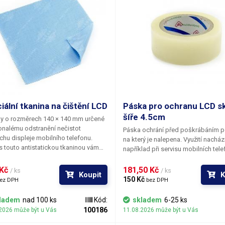
iální tkanina na čištění LCD
Páska pro ochranu LCD sk
šíře 4.5cm
ky o rozměrech 140 × 140 mm určené
nalému odstranění nečistot
Páska ochrání před poškrábáním p
chu displeje mobilního telefonu.
na který je nalepena. Využití nacház
s touto antistatickou tkaninou vám
například při servisu mobilních tele
í nelehký úkol při výměně displeje;
výměně housingů, kdy je nutné zaji
odstranění všech prachových nečistot
nepoškozený povrch před vydáním
Kč 
181,50 Kč 
/ ks
/ ks
Koupit
K
mastných skvrn na povrchu LCD před
telefonu zákazníkovi nebo při přijet
150 Kč 
ez DPH
bez DPH
ným složením telefonu. S úspěchem
drahých telefonů na servisní zásah
 tuto látku použít na čištění všech
telefonů v servise zkrátka nese rizi
ladem
nad 100 ks
Kód:
skladem
6-25 ks
vých povrchů od prachu a mastnoty
poškrábání povrchu skla nad LCD.
100186
2026 může být u Vás
11.08.2026 může být u Vás
e CD, DVD nebo průhledné části
gu telefonu před složením.