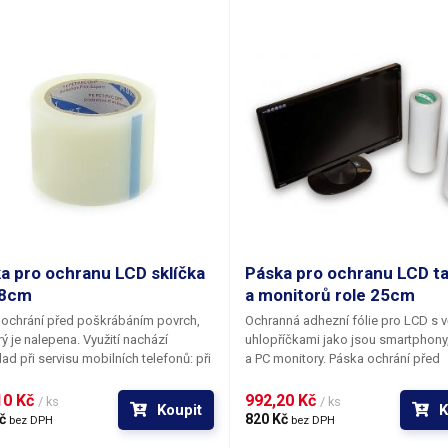
a pro ochranu LCD sklíčka
Páska pro ochranu LCD ta
 8cm
a monitorů role 25cm
ochrání před poškrábáním povrch,
Ochranná adhezní fólie pro LCD s v
rý je nalepena. Využití nachází
uhlopříčkami jako jsou smartphony,
lad při servisu mobilních telefonů: při
a PC monitory. Páska ochrání před
 housingů, kdy je nutné zajistit 100%
poškrábáním povrch, na kterém je
kozený povrch před vydáním
přichycena. Nejedná se o samolepí
0 Kč 
992,20 Kč 
/ ks
/ ks
Koupit
K
nu zákazníkovi nebo při přijetí
- fólie drží pouze adhezí. Odstranění
č 
820 Kč 
bez DPH
bez DPH
h telefonů na servisní zásah. Pohyb
zcela nenásilné a poškození LCD př