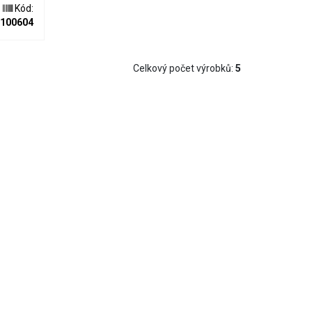
stejně
Kód:
chu
100604
Celkový počet výrobků:
5