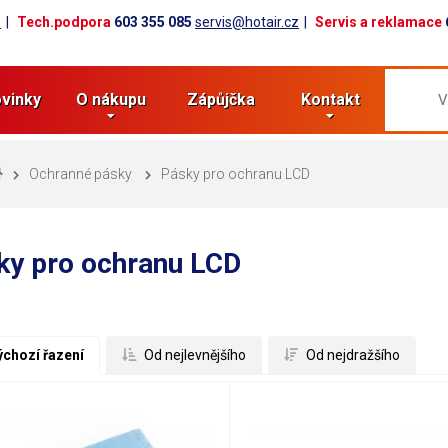
z
Tech.podpora
603 355 085
servis@hotair.cz
Servis a reklamace
vinky
O nákupu
Zápůjčka
Kontakt
Ochranné pásky
Pásky pro ochranu LCD
ky pro ochranu LCD
ýchozí řazení
 Od nejlevnějšího
 Od nejdražšího