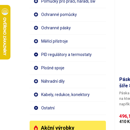
Pomůcky pro práci, nářadí, sw
Ochranné pomůcky
Ochranné pásky
Měřící přístroje
PID regulátory a termostaty
Plošné spoje
Pásk
Náhradní díly
šíře
Páska 
Kabely, redukce, konektory
na kte
napřík
Ostatní
výměně
nepoš
496,1
telefo
410 K
drahýc
Akční výrobky