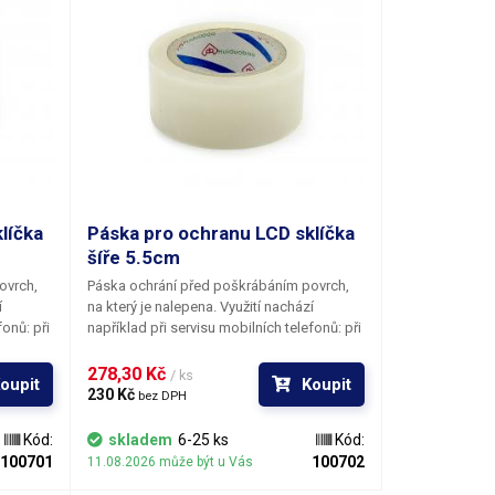
líčka
Páska pro ochranu LCD sklíčka
šíře 5.5cm
ovrch,
Páska ochrání před poškrábáním povrch,
í
na který je nalepena. Využití nachází
fonů: při
například při servisu mobilních telefonů: při
stit 100%
výměně housingů, kdy je nutné zajistit 100%
nepoškozený povrch před vydáním
278,30 Kč 
/ ks
oupit
Koupit
í
telefonu zákazníkovi nebo při přijetí
230 Kč 
bez DPH
. Pohyb
drahých telefonů na servisní zásah. Pohyb
ko
telefonů v servise zkrátka nese riziko
Kód:
skladem
6-25 ks
Kód:
poškrábání povrchu skla nad LCD.
100701
100702
11.08.2026 může být u Vás