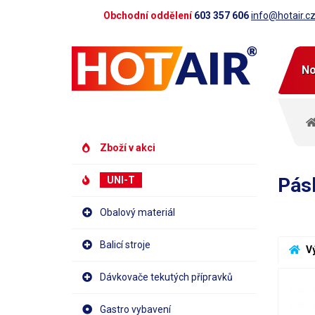
Obchodní oddělení
603 357 606
info@hotair.c
No
Zboží v akci
Pás
UNI-T
Obalový materiál
Balicí stroje
 V
Dávkovače tekutých přípravků
Gastro vybavení