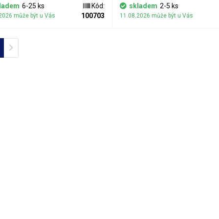
nů v servise zkrátka nese riziko
sloupnutí pásky je zcela vyloučené 
ladem
6-25 ks
Kód:
skladem
2-5 ks
bání povrchu skla nad LCD.
jako obavy z ulpění lepidla na povr
100703
2026 může být u Vás
11.08.2026 může být u Vás
chráněného předmětu.
ious
Next