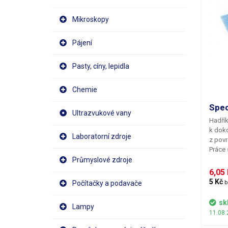
Mikroskopy
Pájení
Pasty, cíny, lepidla
Chemie
Spec
Ultrazvukové vany
Hadří
k doko
Laboratorní zdroje
z povr
Práce 
usnadn
Průmyslové zdroje
totiž 
6,05 
nebo 
5 Kč 
Počítačky a podavače
b
koneč
můžete
sk
Lampy
plasto
11.08.
jako j
housin