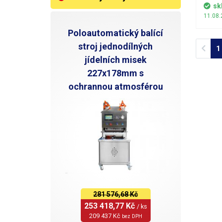
telefo
sk
poškrá
11.08.
Poloautomatický balící
stroj jednodílných
Prev
1
jídelních misek
227x178mm s
ochrannou atmosférou
281 576,68 Kč
253 418,77 Kč 
/ ks
209 437 Kč 
bez DPH