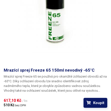
Mrazící sprej Freeze 65 150ml nevodivý -65°C
Mrazící sprej
Freeze 65
se používá pro okamžité zchlazení obvodů až na
-65°C
. Díky ochlazení obvodu lze snadno identifikovat zdroj
nadměrného tepla, které je obvykle způsobeno vadnou součástkou.
Vhodný také na ochlazení součástek, které jsou citlivé na vysokou
teplotu před jejich pájením - tedy jejich ochranu před zničením. Dále lze
Freeze 65 využít při kontrole a nastavování termospínačů, termistorů,
617,10 Kč 
/ ks
Koupit
tepelných měřících sond a senzorů teploty. Použít lze také na odhalování
510 Kč 
bez DPH
studených spojů.