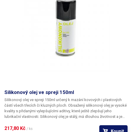
košíku, bude se na celou Vaši objednávku vztahovat v možnostech
dopravy jen osobní odběr.
Objem: 500ml
Silikonový olej ve spreji 150ml
Silikonový olej ve spreji 150ml
určený k mazání kovových i plastových
částí všech třecích či kluzných ploch. Obsažený silikonový olej je vysoké
kvality s přidanými vylepšujícími aditivy, které ještě zlepšují jeho
lubrikační vlastnosti. Silikonový olej je stálý, má dlouhou životnost a je
bez zápachu. Určeno pro pracovní teploty -50°C až 200°C. Po aplikaci
poskytuje ochranu proti vlhkosti a následné korozi
217,80 Kč 
. Vhodný jako mazivo
/ ks
Koupit