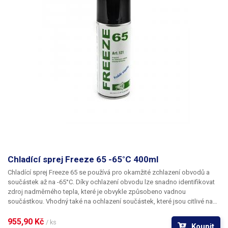
Chladící sprej Freeze 65 -65°C 400ml
Chladící sprej Freeze 65
se používá pro okamžité zchlazení obvodů a
součástek až na -65°C. Díky ochlazení obvodu lze snadno identifikovat
zdroj nadměrného tepla, které je obvykle způsobeno vadnou
součástkou. Vhodný také na ochlazení součástek, které jsou citlivé na
vysokou teplotu před jejich pájením - tedy jejich ochranu před
zničením. Dále lze Freeze 65 využít při kontrole a nastavování
955,90 Kč 
/ ks
Koupit