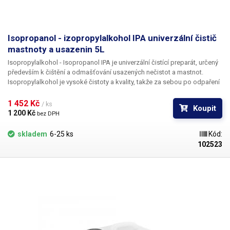
Isopropanol - izopropylalkohol IPA univerzální čistič
mastnoty a usazenin 5L
Isopropylalkohol - Isopropanol IPA
je univerzální čistící preparát, určený
především k čištění a odmašťování usazených nečistot a mastnot.
Isopropylalkohol je vysoké čistoty a kvality, takže za sebou po odpaření
nezanechává žádné zbytky a skvrny na skle či lesklých kovových
površích. Je tedy vhodný například k čištění optických přístrojů,
1 452 Kč 
/ ks
Koupit
optických disků CD a DVD, magnetických hlav - VHS a disketových
1 200 Kč 
bez DPH
mechanik, pohonů disků, čištění desek plošných spojů DPS (PCB) -
čištění základních desek vytopených telefonů nebo odstraňování
skladem
6-25 ks
Kód:
kalafuny a flux pasty, čištění zrcadel a odstraňování nánosů mazacích
102523
prostředků na ropné bázi. izopropyl je kompatibilní s konstrukčními
materiály používanými v elektronice. Je neutrální k většině obecně
používaných umělých hmot, je však doporučeno provedení testu. Objem:
5 litrů