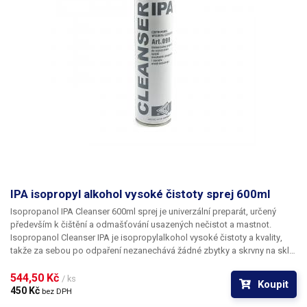
IPA isopropyl alkohol vysoké čistoty sprej 600ml
Isopropanol IPA Cleanser 600ml
sprej je univerzální preparát, určený
především k čištění a odmašťování usazených nečistot a mastnot.
Isopropanol Cleanser IPA je
isopropylalkohol vysoké čistoty a kvality
,
takže za sebou po odpaření nezanechává žádné zbytky a skrvny na skle
či lesklých kovových površích. Je tedy vhodný například k čištění
optických přístrojů, optických disků CD a DVD, magnetických hlav - VHS
544,50 Kč 
/ ks
Koupit
a disketových mechanik, pohonů disků, čištění desek plošných spojů
450 Kč 
bez DPH
DPS (PCB) - čištění základních desek vytopených telefonů nebo