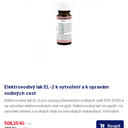
Elektrovodivý lak EL-2 k vytvoření a k opravám
vodivých cest
Elektrovodivý lak EL-2
pro opravy přerušených vodivých cest DPS (PCB) a
na vytvoření elektrovodivých cest nových. Elektrovodivý lak lze využít i na
vytvoření stínění a vodivých drah na nevodivých materiálech. Pohodlné
nanášení štětcem, schnutí 60min. Elektrovodivý lak EL-2 je odolnější
proti otěru a je ředitelný toluenem. Obsahuje stříbro.
508,20 Kč 
/ ks
Koupit