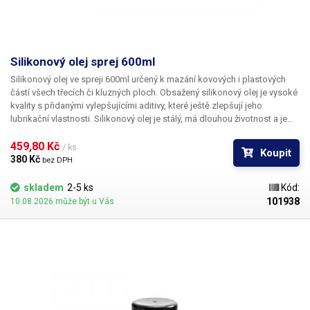
Silikonový olej sprej 600ml
Silikonový olej ve spreji 600ml
určený k mazání kovových i plastových
částí všech třecích či kluzných ploch. Obsažený silikonový olej je vysoké
kvality s přidanými vylepšujícími aditivy, které ještě zlepšují jeho
lubrikační vlastnosti. Silikonový olej je stálý, má dlouhou životnost a je
bez zápachu. Určeno pro pracovní teploty -50°C až 200°C. Po aplikaci
poskytuje ochranu proti vlhkosti a následné korozi
459,80 Kč 
. Vhodný jako mazivo
/ ks
Koupit
převodů, řetězů, třecích a kluzných ploch, k lepšímu těsnění těsnících O
380 Kč 
bez DPH
kroužků, ideální také jako antiadhesivní prostředek pro formy
(rozdělovač) a dielektrická kapalina - permeabilita 25°C,
skladem
2-5 ks
Kód:
Ω.cm:1.1015. Výborné separační, dielektrické a vodoodpudivé účinky.
101938
10.08.2026 může být u Vás
Fyziologický inertní, nedráždí pokožku Objem: 600ml