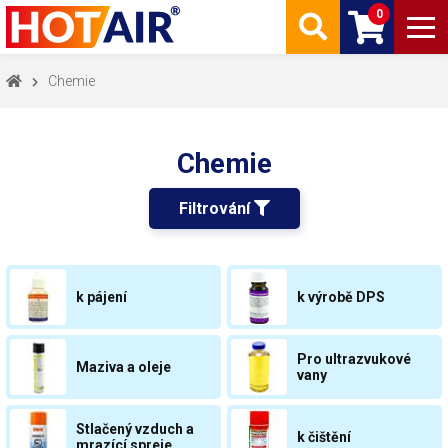
0
Chemie
Chemie
Filtrování 
k pájení
k výrobě DPS
Pro ultrazvukové
Maziva a oleje
vany
Stlačený vzduch a
k čištění
mrazící spreje