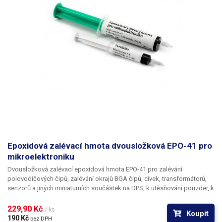
Epoxidová zalévací hmota dvousložková EPO-41 pro
mikroelektroniku
Dvousložková zalévací epoxidová hmota EPO-41
pro zalévání
polovodičových čipů, zalévání okrajů BGA čipů, cívek, transformátorů,
senzorů a jiných miniaturních součástek na DPS, k utěsňování pouzder, k
ochraně před vniknutím vlhkosti a pro další aplikace. Dnešní
polovodičové čipy se vyrábějí stále menší a citlivější. Nezapouzdřené
229,90 Kč 
/ ks
Koupit
polovodičové čipy se připojují k DPS jemnými drátky. Toto spojení není
190 Kč 
bez DPH