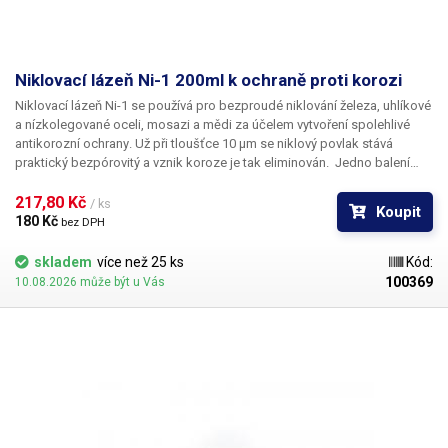
Niklovací lázeň Ni-1 200ml k ochraně proti korozi
Niklovací lázeň Ni-1 se používá pro bezproudé niklování železa, uhlíkové
a nízkolegované oceli, mosazi a mědi za účelem
vytvoření spolehlivé
antikorozní ochrany
. Už při tloušťce 10 μm se niklový povlak stává
praktický bezpórovitý a vznik koroze je tak eliminován. Jedno balení
niklovací lázně Ni-1 (200ml) je určeno k přípravě jednoho litrů niklovací
lázně. Obsah balení (včetně usazenin) je třeba smíchat s 800ml
217,80 Kč 
/ ks
Koupit
destilované vody. Návod k niklování je uveden na obalu.
180 Kč 
bez DPH
skladem
více než 25 ks
Kód:
100369
10.08.2026 může být u Vás