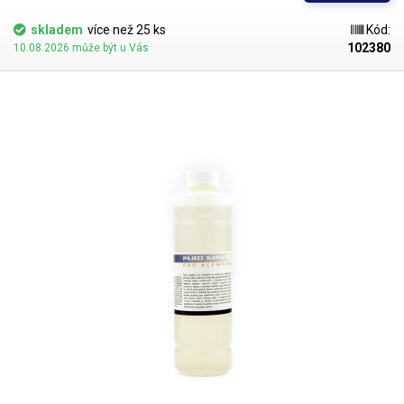
nikterak pevné, proto je zapotřebí takové čipy zalít vhodnou hmotou.
Tímto způsobem lze zajistit vysoce účinnou ochranu čipu před
skladem
více než 25 ks
Kód:
mechanickým namáháním - např. vibrace, tepelné namáhání, a před vlivy
102380
10.08.2026 může být u Vás
okolního prostředí - např. vlhkost, oxidace a další. Epoxidová zalévací
hmota
EPO-41 je dvousložková, mísí se v poměru 4:1
a k jejímu plnému
vytvrzení je potřeba 24h. Hmota má
vysokou vzlínavost,
takže se
dostane do hloubky. Zalévací hmota EPO-41 poskytuje dokonalou fixaci
čipu k PCB, ochranu proti vibracím, ochranu proti vlhkosti a vynikající
elektrickou izolaci. Typickým příkladem použití zalévací hmoty jsou čipy,
pod kterými dochází k prohybům desky. Kuličky, kterými je BGA čip
přiletován, se mohou mechanickými vlivy od PCB odtrhnout a přerušit tak
obvod. Díky zalití dojde ke zpevnění daného místa a lepší fixaci čipu.
Hmota se také používá k částečné ochraně před neautorizovaným
odpájením IC. Dodáváno ve dvou injekčních stříkačkách - 20ml epoxidu
+ 5ml tvrdidla. Hmotu je potřeba před nanesením důkladně promíchat v
poměru 4:1.