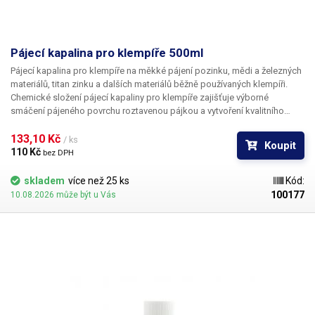
Pájecí kapalina pro klempíře 500ml
Pájecí kapalina pro klempíře na měkké pájení pozinku, mědi a železných
materiálů, titan zinku a dalších materiálů běžně používaných klempíři.
Chemické složení pájecí kapaliny pro klempíře zajišťuje výborné
smáčení pájeného povrchu roztavenou pájkou a vytvoření kvalitního
pájeného spoje. Pro kvalitní spoj je potřeba pájený materiál očistit od
oxidů a dalších nečistot a použít páječku s dostatečným výkonem. Po
133,10 Kč 
/ ks
Koupit
dokončení spoje je doporučeno pájený materiál opláchnout vodou
110 Kč 
bez DPH
(mimo pozinkovaný plech). Obsah: 500ml
skladem
více než 25 ks
Kód:
100177
10.08.2026 může být u Vás