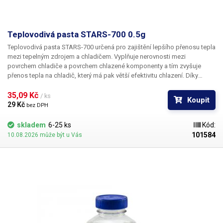
Teplovodivá pasta STARS-700 0.5g
Teplovodivá pasta STARS-700
určená pro zajištění lepšího přenosu tepla
mezi tepelným zdrojem a chladičem. Vyplňuje nerovnosti mezi
povrchem chladiče a povrchem chlazené komponenty a tím zvyšuje
přenos tepla na chladič, který má pak větší efektivitu chlazení. Díky
použití teplovodivé pasty zefektivníte chlazení a prodloužíte tak
životnost chlazených komponent. Vhodné pro polovodiče, procesory,
35,09 Kč 
/ ks
Koupit
grafické karty, paměťové moduly a další. PASTA JE VODIVÁ. Zamezte
29 Kč 
bez DPH
proto styku pasty s kontakty chlazených komponent.
Parametry:
Tepelná
vodivost: 1.93W/m-k Tepelný odpor: <0,120 °C
skladem
6-25 ks
Kód:
101584
10.08.2026 může být u Vás