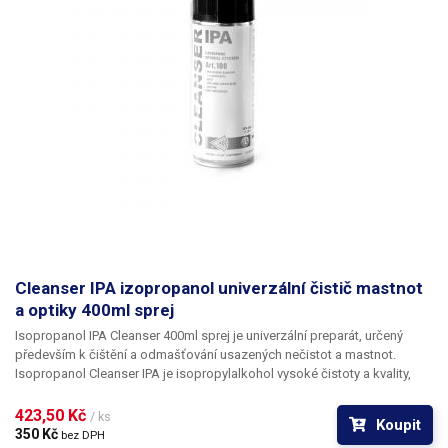
Cleanser IPA izopropanol univerzální čistič mastnot
a optiky 400ml sprej
Isopropanol IPA Cleanser 400ml sprej je univerzální preparát, určený
především k čištění a odmašťování usazených nečistot a mastnot.
Isopropanol Cleanser IPA
je
isopropylalkohol
vysoké čistoty a kvality,
takže za sebou po odpaření nezanechává žádné zbytky a skrvny na skle
či lesklých kovových površích. Je tedy vhodný například k čištění
423,50 Kč 
/ ks
Koupit
optických přístrojů, optických disků CD a DVD, magnetických hlav - VHS
350 Kč 
bez DPH