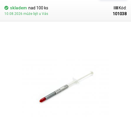
a disketových mechanik, pohonů disků, čištění desek plošných spojů
DPS (PCB) - čištění základních desek vytopených telefonů nebo
skladem
nad 100 ks
Kód:
odstraňování kalafuny a flux pasty, čištění zrcadel a odstraňování
101038
10.08.2026 může být u Vás
nánosů mazacích prostředků na ropné bázi.