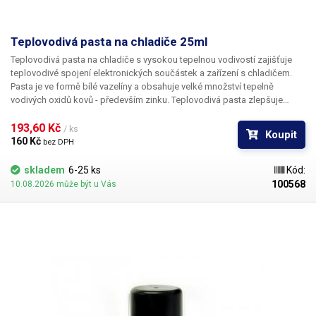
Teplovodivá pasta na chladiče 25ml
Teplovodivá pasta na chladiče s vysokou tepelnou vodivostí zajišťuje
teplovodivé spojení elektronických součástek a zařízení s chladičem.
Pasta je ve formě bílé vazelíny a obsahuje velké množství tepelně
vodivých oxidů kovů - především zinku. Teplovodivá pasta zlepšuje
přenos tepla mezi chlazenou součástkou a chladičem především díky
vyplnění povrchových nerovností styčných ploch chladiče a zdroje
193,60 Kč 
/ ks
Koupit
tepla. Pasta je určena převážně pro přenos tepla z polovodičových
160 Kč 
bez DPH
součástek - větších LED diod, tranzistorů, tyristorů, diaků a triaků na
chladič. Tepelná vodivost: 0,4W/mK Objem: 25ml Obsahuje oxid
skladem
6-25 ks
Kód:
zinečnatý
100568
10.08.2026 může být u Vás