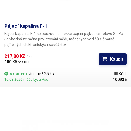
Pájecí kapalina F-1
Pájecí kapalina F-1 se používá na měkké pájení pájkou cín-olovo Sn-Pb.
Je vhodná zejména pro letování mědi, měděných vodičů a špatně
pájitelných elektronických součástek.
217,80 Kč 
/ ks
Koupit
180 Kč 
bez DPH
skladem
více než 25 ks
Kód:
100936
10.08.2026 může být u Vás