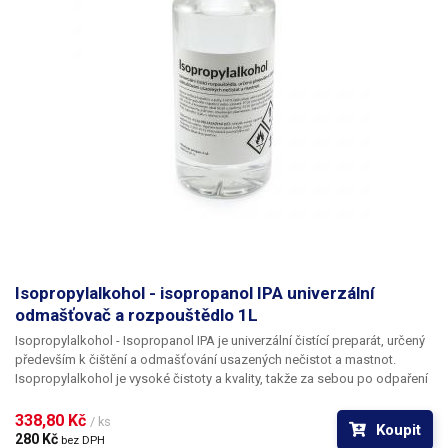
Isopropylalkohol - isopropanol IPA univerzální
odmašťovač a rozpouštědlo 1L
Isopropylalkohol - Isopropanol IPA
je univerzální čistící preparát, určený
především k čištění a odmašťování usazených nečistot a mastnot.
Isopropylalkohol je vysoké čistoty a kvality, takže za sebou po odpaření
nezanechává žádné zbytky a skvrny na skle či lesklých kovových
površích. Je tedy vhodný například k čištění optických přístrojů,
338,80 Kč 
/ ks
Koupit
optických disků CD a DVD, magnetických hlav - VHS a disketových
280 Kč 
bez DPH