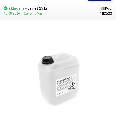
mechanik, pohonů disků, čištění desek plošných spojů DPS (PCB) -
čištění základních desek vytopených telefonů nebo odstraňování
skladem
více než 25 ks
Kód:
kalafuny a flux pasty, čištění zrcadel a odstraňování nánosů mazacích
102522
10.08.2026 může být u Vás
prostředků na ropné bázi. izopropyl je kompatibilní s konstrukčními
materiály používanými v elektronice. Je neutrální k většině obecně
používaných umělých hmot, je však doporučeno provedení testu. Objem:
1 litr