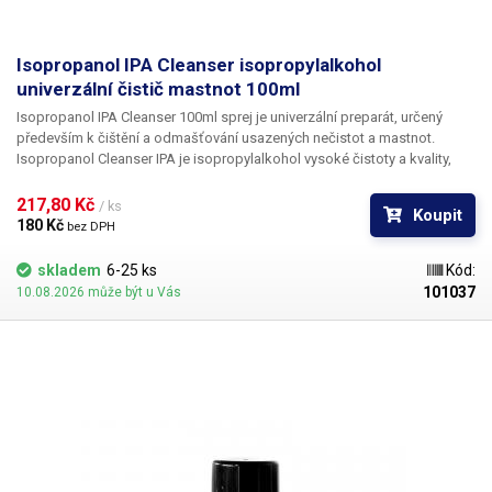
Isopropanol IPA Cleanser isopropylalkohol
univerzální čistič mastnot 100ml
Isopropanol IPA Cleanser 100ml sprej je univerzální preparát, určený
především k čištění a odmašťování usazených nečistot a mastnot.
Isopropanol Cleanser IPA
je
isopropylalkohol
vysoké čistoty a kvality,
takže za sebou po odpaření nezanechává žádné zbytky a skrvny na skle
či lesklých kovových površích. Je tedy vhodný například k čištění
217,80 Kč 
/ ks
Koupit
optických přístrojů, optických disků CD a DVD, magnetických hlav - VHS
180 Kč 
bez DPH
a disketových mechanik, pohonů disků, čištění desek plošných spojů
DPS (PCB) - čištění základních desek vytopených telefonů nebo
skladem
6-25 ks
Kód:
odstraňování kalafuny a flux pasty, čištění zrcadel a odstraňování
101037
10.08.2026 může být u Vás
nánosů mazacích prostředků na ropné bázi.