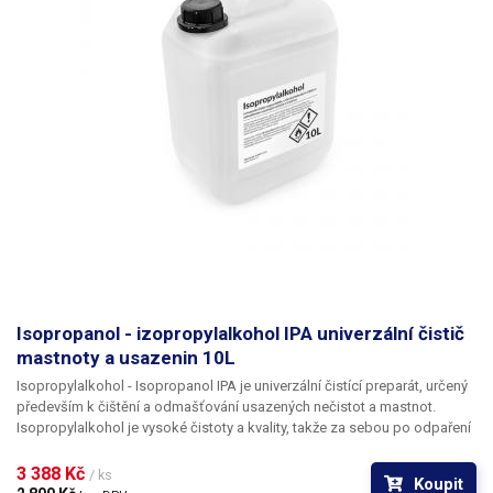
Isopropanol - izopropylalkohol IPA univerzální čistič
mastnoty a usazenin 10L
Isopropylalkohol - Isopropanol IPA
je univerzální čistící preparát, určený
především k čištění a odmašťování usazených nečistot a mastnot.
Isopropylalkohol je vysoké čistoty a kvality, takže za sebou po odpaření
nezanechává žádné zbytky a skvrny na skle či lesklých kovových
površích. Je tedy vhodný například k čištění optických přístrojů,
3 388 Kč 
/ ks
Koupit
optických disků CD a DVD, magnetických hlav - VHS a disketových