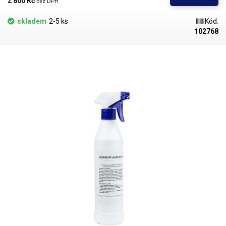
2 800 Kč 
bez DPH
mechanik, pohonů disků, čištění desek plošných spojů DPS (PCB) -
čištění základních desek vytopených telefonů nebo odstraňování
skladem
2-5 ks
Kód:
kalafuny a flux pasty, čištění zrcadel a odstraňování nánosů mazacích
102768
prostředků na ropné bázi. izopropyl je kompatibilní s konstrukčními
materiály používanými v elektronice. Je neutrální k většině obecně
používaných umělých hmot, je však doporučeno provedení testu.
Isopropylalkohol je vysoce hořlavá a těkavá látka a vzhledem k
omezeným možnostem dopravy (ADR), je isopropylalkohol prodávám
pouze při osobního odběru u nás na pobočce v Ostravě, Michálkovická
2098/86B - viz kontakt. Balíkem možno zaslat pouze isopropylalkohol ve
sprejích 100ml, 400ml a 600ml. V případě že ispropylakohol vložíte do
košíku, bude se na celou Vaši objednávku vztahovat v možnostech
dopravy
jen osobní odběr
. Objem: 10 litrů