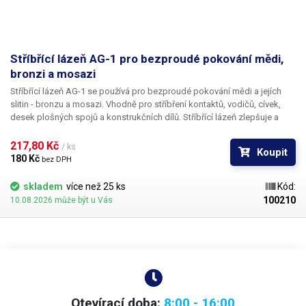
Stříbřící lázeň AG-1 pro bezproudé pokování mědi,
bronzi a mosazi
Stříbřící lázeň AG-1 se používá pro bezproudé pokování mědi a jejích
slitin - bronzu a mosazi. Vhodně pro stříbření kontaktů, vodičů, cívek,
desek plošných spojů a konstrukčních dílů. Stříbřící lázeň zlepšuje a
prodlužuje pájitelnost a poskytuje ochranu proti korozi.
217,80 Kč 
/ ks
Koupit
180 Kč 
bez DPH
skladem
více než 25 ks
Kód:
100210
10.08.2026 může být u Vás
Otevírací doba:
8:00 - 16:00