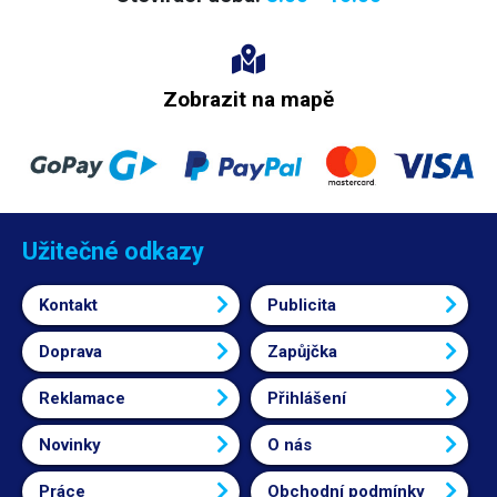
Zobrazit na mapě
Užitečné odkazy
Kontakt
Publicita
Doprava
Zapůjčka
Reklamace
Přihlášení
Novinky
O nás
Práce
Obchodní podmínky