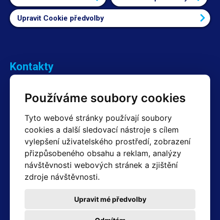
Upravit Cookie předvolby
Kontakty
Obchodní oddělení Reklamace
Používáme soubory cookies
+420 603 357 606 +420 605 234 204
info@hotair.cz
Tyto webové stránky používají soubory
Fakturační a expediční oddělení
cookies a další sledovací nástroje s cílem
+420 605 259 759
vylepšení uživatelského prostředí, zobrazení
(Po–Pá: 7:30 – 15:00)
přizpůsobeného obsahu a reklam, analýzy
Technické oddělení
návštěvnosti webových stránek a zjištění
+420 603 355 085
(Po–Pá: 8:00 – 16:00)
zdroje návštěvnosti.
servis@hotair.cz
Výdej zboží (Ostrava): Po-Pá: 8:00 - 16:00
Upravit mé předvolby
Platba jen v hotovosti