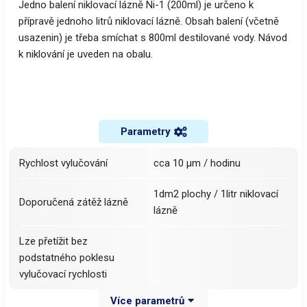
Jedno balení niklovací lázně Ni-1 (200ml) je určeno k
přípravě jednoho litrů niklovací lázně. Obsah balení (včetně
usazenin) je třeba smíchat s 800ml destilované vody. Návod
k niklování je uveden na obalu.
Parametry
Rychlost vylučování
cca 10 μm / hodinu
1dm2 plochy / 1litr niklovací
Doporučená zátěž lázně
lázně
Lze přetížit bez
podstatného poklesu
vylučovací rychlosti
Více parametrů
Pracovní teplota
95-98°C