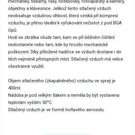
mechaniky, tiskárny, faxy, notebooky, fotoaparáty a kamery,
objektivy a klávesnice. Jelikož tento stlačený vzduch
neobsahuje vzdušnou vlhkost, která vzniká při kompresi
vzduchu, je přímo ideální k vyfukování nečistot z pod BGA
čipů.
Hodí se zkrátka všude tam, kam se při běžném čištění
nedostanete nebo tam, kde by hrozilo mechanické
poškození. Díky přiložené hadičce se vzduch dostane i do
těch nejméně přístupných míst. Stlačený vzduch má velice
všestranné využití.
Objem stlačeného (zkapalněného) vzduchu ve spreji je
400ml.
Nádoba je pod velkým tlakem a neměla by být vystavena
teplotám vyšším 50°C.
Stlačený vzduch je ve formě hořlavého aerosolu.