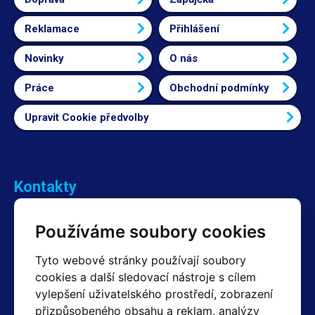
Reklamace
Přihlášení
Novinky
O nás
Práce
Obchodní podmínky
Upravit Cookie předvolby
Kontakty
Obchodní oddělení Reklamace
Používáme soubory cookies
+420 603 357 606 +420 605 234 204
info@hotair.cz
Tyto webové stránky používají soubory
Fakturační a expediční oddělení
cookies a další sledovací nástroje s cílem
+420 605 259 759
vylepšení uživatelského prostředí, zobrazení
(Po–Pá: 7:30 – 15:00)
přizpůsobeného obsahu a reklam, analýzy
Technické oddělení