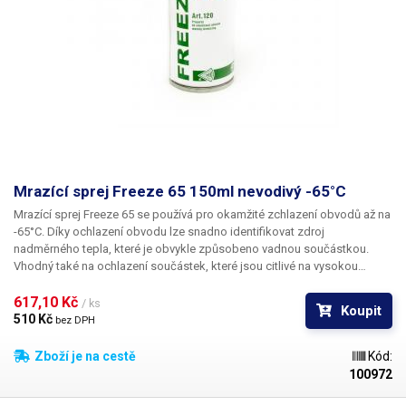
Mrazící sprej Freeze 65 150ml nevodivý -65°C
Mrazící sprej
Freeze 65
se používá pro okamžité zchlazení obvodů až na
-65°C
. Díky ochlazení obvodu lze snadno identifikovat zdroj
nadměrného tepla, které je obvykle způsobeno vadnou součástkou.
Vhodný také na ochlazení součástek, které jsou citlivé na vysokou
teplotu před jejich pájením - tedy jejich ochranu před zničením. Dále lze
Freeze 65 využít při kontrole a nastavování termospínačů, termistorů,
617,10 Kč 
/ ks
Koupit
tepelných měřících sond a senzorů teploty. Použít lze také na odhalování
510 Kč 
bez DPH
studených spojů.
Zboží je na cestě
Kód:
100972