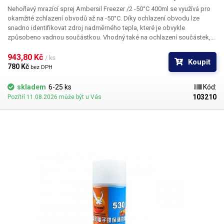
Nehořlavý mrazící sprej Ambersil Freezer /2 -50°C 400ml se využívá pro
okamžité zchlazení obvodů až na -50°C.
Díky ochlazení obvodu lze
snadno identifikovat zdroj nadměrného tepla, které je obvykle
způsobeno vadnou součástkou. Vhodný také na ochlazení součástek,
které jsou citlivé na vysokou teplotu před jejich pájením - tedy jejich
ochranu před zničením. Dále lze sprej Ambersil využít při kontrole a
943,80 Kč 
/ ks
Koupit
nastavování termospínačů, termistorů, tepelných měřících sond a
780 Kč 
bez DPH
senzorů teploty. Použít lze také na odhalování studených spojů. Sprej
Ambersil má více využití, lze jej použít například na povolování šroubů,
skladem
6-25 ks
Kód:
krátkodobé chlazení nebo pro okamžité odstranění lepivých látek (např.
103210
Pozítří 11.08.2026 může být u Vás
žvýkaček z textilu). Ambersil chladící sprej je chemicky čistý,
nehořlavý.