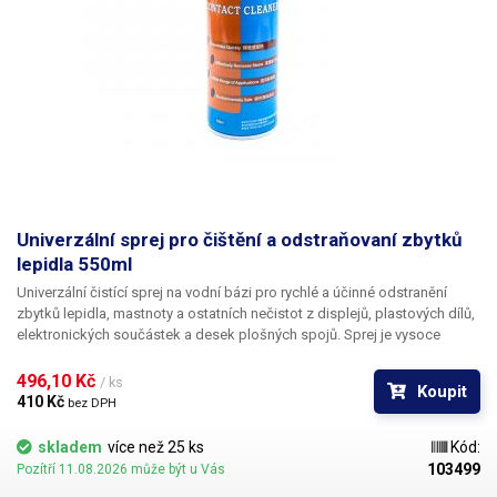
Univerzální sprej pro čištění a odstraňovaní zbytků
lepidla 550ml
Univerzální čistící sprej na vodní bázi pro rychlé a účinné odstranění
zbytků lepidla, mastnoty a ostatních nečistot z displejů, plastových dílů,
elektronických součástek a desek plošných spojů.
Sprej je vysoce
těkavý, nezanechává žádné fleky, je nekorozivní, nenaleptává plastové
díly. Díky schopnosti spreje rozpouštět lepidlo,
je výborný pro sundávání
496,10 Kč 
/ ks
Koupit
poškozených displejů mobilních telefonů a tabletů
, sprej nerozpouští
410 Kč 
bez DPH
plasty, rychle se vypařuje a nepůsobí korozivně na DPS a elektroniku,
jednoduše naneste sprej kolem displeje v místě mezi housingem a
skladem
více než 25 ks
Kód:
displejem, sprej uvolní lepidlo, na kterém drží displej a následně je
103499
Pozítří 11.08.2026 může být u Vás
možné jej nenásilně a jednoduše oddělit od těla přístroje. Je
vhodný