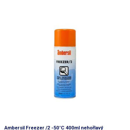
(zkapalněného) vzduchu ve spreji je
600ml
. Nádoba je pod velkým
tlakem a neměla by být vystavena teplotám vyšším 50°C. Stlačený
vzduch je
nehořlavý
.
Ambersil Freezer /2 -50°C 400ml nehořlavý