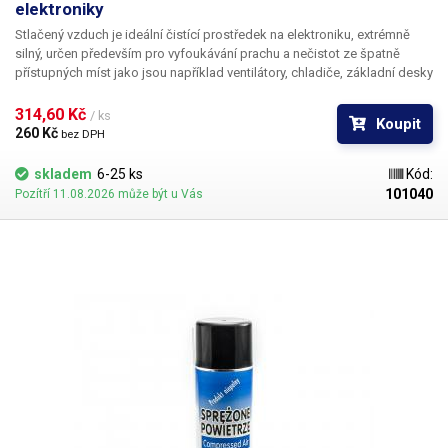
elektroniky
Stlačený vzduch
je ideální čistící prostředek na elektroniku, extrémně
silný, určen především pro vyfoukávání prachu a nečistot ze špatně
přístupných míst jako jsou například ventilátory, chladiče, základní desky
a jiné PCB, optické mechaniky, tiskárny, faxy, notebooky, fotoaparáty a
kamery, objektivy a klávesnice. Jelikož tento stlačený vzduch
314,60 Kč 
/ ks
Koupit
neobsahuje vzdušnou vlhkost, která vzniká při kompresi vzduchu, je
260 Kč 
bez DPH
přímo ideální k vyfukování nečistot z pod BGA čipů. Hodí se zkrátka
všude tam, kam se při běžném čištění nedostanete nebo tam, kde by
skladem
6-25 ks
Kód:
hrozilo mechanické poškození. Díky přiložené hadičce se vzduch
101040
Pozítří 11.08.2026 může být u Vás
dostane i do těch nejméně přístupných míst. Stlačený vzduch má velice
všestranné využití.