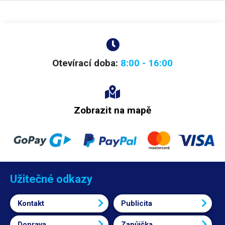
také pro čištění DPS a elektronických kontaktů
, displejů mobilních
telefonů a tabletů, nejrůznějších plastových dílů, skleněných i plastových
čoček nebo pro čištění a servis jakékoliv spotřební a kancelářské
elektroniky.
Pozor! Aerosol ve spreji je extrémně hořlavý, vyvarujte se
aplikaci spreje na horké povrchy, přístroje pod napětím nebo v blízkosti
otevřeného ohně či jiskry.
Balení:
550ml
Otevírací doba:
8:00 - 16:00
Zobrazit na mapě
Užitečné odkazy
Kontakt
Publicita
Doprava
Zapůjčka