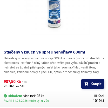
Stlačený vzduch ve spreji nehořlavý 600ml
Nehořlavý stlačený vzduch ve spreji 600ml
je ideální čistící prostředek na
elektroniku, extrémně silný, určen především pro vyfoukávání prachu a
nečistot ze špatně přístupných míst jako jsou například ventilátory,
chladiče, základní desky a jiné PCB, optické mechaniky, tiskárny, faxy,
notebooky, fotoaparáty a kamery, objektivy a klávesnice. Jelikož tento
stlačený vzduch neobsahuje vzdušnou vlhkost, která vzniká při
907,50 Kč 
/ ks
Koupit
kompresi vzduchu, je přímo ideální k vyfukování nečistot z pod BGA
750 Kč 
bez DPH
čipů. Hodí se zkrátka všude tam, kam se při běžném čištění
nedostanete nebo tam, kde by hrozilo mechanické poškození. Díky
skladem
více než 25 ks
Kód:
přiložené hadičce se vzduch dostane i do těch nejméně přístupných
101941
Pozítří 11.08.2026 může být u Vás
míst. Stlačený vzduch má velice všestranné využití. Objem stlačeného