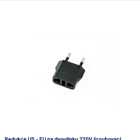
plechů transformátoru a dva chladící ventilátory dovolují trvalý odběr
maximálního udaného proudu při jakémkoli nastaveném výstupním
napětí. Zdroj umí pracovat v režimech CV i CC; aktuální stav je indikován
rozsvícením patřičných LED pod ukazateli proudu resp. napětí. Výstupy
zdroje jsou galvanicky oddělené od zemnění. Zdroj je vybaven ochranou
proti zkratu. Chlazení výkonového stabilizačního prvku zajišťuje
ventilátor s výstupem na zadní straně šasi přístroje. Pro přesné a
pohodlné nastavení napětí jsou oba kanály zdroje vybaveny
víceotáčkovým potenciometrem. V režimech spřažení zdrojů - jak
paralelním tak sériovém, jsou nastavovací potenciometry na levé části
deaktivovány a o řízení přístroje se stará pravá "master" část. Tím je
zajištěn dokonalý souběh regulovaného napětí v režimu symetrického
napájecího zdroje.
Redukce US - EU na dvoulinku 230V šroubovací