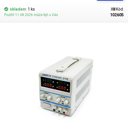
disponuje funkcí
Constant Current
(konstantní proud) s účinností od 6A
nahoru a
Constant Voltage
(konstantní napětí) od 2.4V nahoru. Výstupní
skladem
1 ks
Kód:
svorky jsou v podobě metrických šroubů s maticí (č.14). Šasi zdroje je
102605
Pozítří 11.08.2026 může být u Vás
vyrobeno ze silného plechu s bílým práškovým lakem. Horní část šasi je
vybavena gumovou rukojetí pro snadné přenášení. Zdroj je vhodný pro
napájení velice náročného LED osvětlení - například reklamní LED tabule,
velkoplošné LED displeje, LED pásy, serva, automatizace a další.
Vždy počítejte s dostatečnou rezervou ve výkonu (20%), zdroj není
vhodné dlouhodobě provozovat na hranici výkonových možností.
Vhodný především pro proudově náročné aplikace.