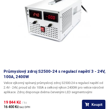
Průmyslový zdroj S2500-24 s regulací napětí 3 - 24V,
100A, 2400W
Velice výkonný spínaný průmyslový zdroj S2500-24
s regulací napětí od
2.4V - 24V, proud až do 100A
a celkový
výkon 2400W
pro velice náročné
aplikace. Zdroj disponuje dvěma červenými LED segmentovými
displejemi pro zobrazení výstupního napětí a proudu. Displeje jsou
třímístné. Měření napětí je s přesností na 100mV a u proudu je jeden
19 844 Kč 
/ ks
Koupit
dílek = 1A. Zdroj je aktivně chlazen dvěma chladiči v zádní části. Zdroj
16 400 Kč 
bez DPH