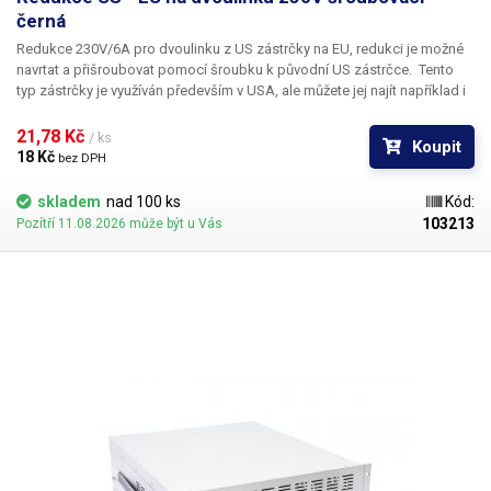
černá
Redukce 230V/6A pro dvoulinku z US zástrčky na EU, redukci je možné
navrtat a přišroubovat pomocí šroubku k původní US zástrčce.
Tento
typ zástrčky je využíván především v USA, ale můžete jej najít například i
Asijských státech kde jsou instalovány zásuvky s tímto typem kolíků
právě kvůli turistům z USA. POZOR! redukce nepřevádí napětí 110/230V
21,78 Kč 
/ ks
Koupit
slouží pouze jako mechanická redukce. Před použitím redukce se
18 Kč 
bez DPH
ubezpečte, že připojené zařízení může pracovat s napětím 230V/50Hz.
Redukce je dodávána bez šroubu a vyvrtaného otvoru.
skladem
nad 100 ks
Kód:
103213
Pozítří 11.08.2026 může být u Vás