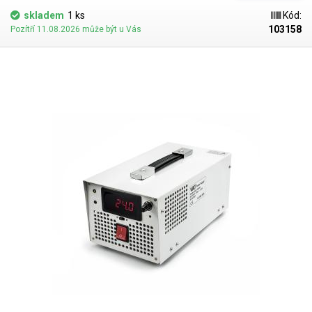
disponuje dvěma segmentovými displeji zelené barvy, oba jsou
skladem
1 ks
Kód:
čtyřmístné, nechybí mu ani zámek ovládání nebo zobrazení aktuální
103158
Pozítří 11.08.2026 může být u Vás
zobrazení výstupního výkonu ve Wattech. Zdroj umí pracovat v režimech
constant current (CV) a constant voltage (CV), aktuální stav je indikován
led diodami po pravé straně displeje. Nechybí ani ochrana proti zkratu
na výstupu, sledování OVP a OCP a ochrana proti přehřátí. Zdroj CPS-
1001 lze provozovat v sítích 230V i 110V. Výstupní svorky zdroje jsou
šroubovací a jsou umístěny v zadní části zdroje. Celý zdroj je velice
malých rozměrů, 188(š) - 80(v) - 238(h), snadno přenosný, váží 1700g a
celé šasi je vyrobeno z dobře vypadající profilované hliníkové slitiny.
Svými rozměry a zpracováním je ideální pro umístění do racku,
servisních krabic, do míst, kde je málo prostoru a pro aplikace, kde je
třeba zdroj často přenášet.