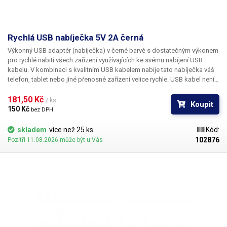
Rychlá USB nabíječka 5V 2A černá
Výkonný USB adaptér (nabíječka)
v černé barvě s dostatečným výkonem
pro rychlé nabití všech zařízení využívajících ke svému nabíjení USB
kabelu. V kombinaci s kvalitním USB kabelem nabije tato nabíječka váš
telefon, tablet nebo jiné přenosné zařízení velice rychle. USB kabel není
součástí dodávky.
181,50 Kč 
/ ks
Koupit
150 Kč 
bez DPH
skladem
více než 25 ks
Kód:
102876
Pozítří 11.08.2026 může být u Vás