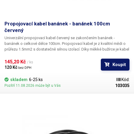
akumulátory - od akumulátorů mobilních telefonů, baterií pro
elektrokola, autobaterií a palivových článků až po celé zálohované
zdrojové celky a měniče (např. zdroje pro BTS mobilních operátorů nebo
datová centra apod.). Zátěž je vhodná také pro testování pojistek a
jističů ve stejnosměrných rozvodech včetně automobilových. Software v
Propojovací kabel banánek - banánek 100cm
AJ lze stáhnout po registraci na stránkách výrobce. ITECH
červený
Univerzální propojovací kabel červený
se zakončením
banánek -
banánek o celkové délce 100cm
. Propojovací kabel je z kvalitní mědi o
průřezu 1.5mm2 s dostatečně silnou izolací. Díky měkké bužírce je kabel
dobře ohebný a lze s ním snadno manipulovat. Konektory lze také
spojovat do sebe (uzel), každý konec kabelu disponuje jak samcem, tak
145,20 Kč 
/ ks
Koupit
samicí. Vhodné k propojování zdrojů, do školních elektro laboratoří, k
120 Kč 
bez DPH
uzemňování ESD zařízení a další aplikace
skladem
6-25 ks
Kód:
103035
Pozítří 11.08.2026 může být u Vás