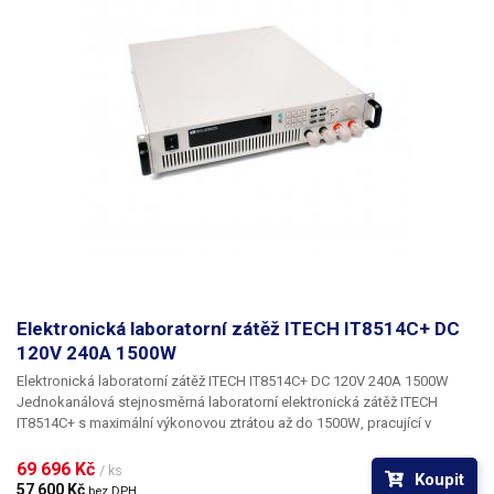
Elektronická laboratorní zátěž ITECH IT8514C+ DC
120V 240A 1500W
Elektronická laboratorní zátěž ITECH IT8514C+ DC 120V 240A 1500W
Jednokanálová stejnosměrná laboratorní elektronická zátěž ITECH
IT8514C+ s maximální výkonovou ztrátou až do 1500W
, pracující v
rozsahu 0-120V a 0-240A. Elektronické zátěže představují regulovatelnou
odporovou zátěž, jejíž parametry lze digitálně nastavit a řídit s vysokou
69 696 Kč 
/ ks
Koupit
přesností. Elektronické zátěže nahrazují dříve používané mechanické
57 600 Kč 
bez DPH