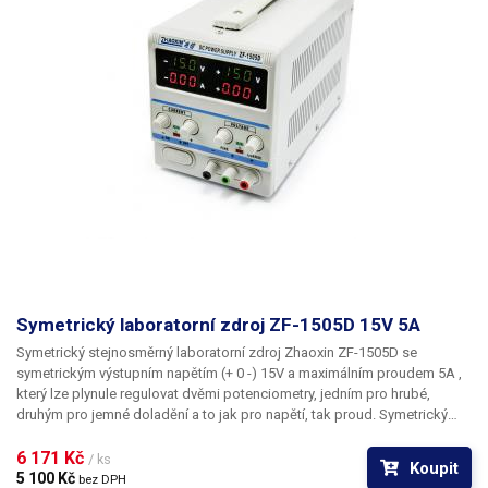
Symetrický laboratorní zdroj ZF-1505D 15V 5A
Symetrický stejnosměrný laboratorní zdroj
Zhaoxin ZF-1505D se
symetrickým výstupním napětím (+ 0 -)
15V
a maximálním proudem
5A
,
který lze plynule regulovat dvěmi potenciometry, jedním pro hrubé,
druhým pro jemné doladění a to jak pro napětí, tak proud. Symetrický
zdroj ZF-1505D pracuje v režimech constant current (konstantní proud) a
constant voltage (kontantní napětí), které jsou signalizovány
6 171 Kč 
/ ks
Koupit
dvoubarevnými LED diodami. Čelní panel zdroje obsahuje 4x třímístné
5 100 Kč 
bez DPH