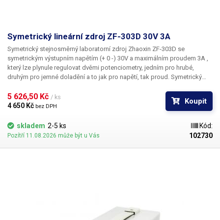
Symetrický lineární zdroj ZF-303D 30V 3A
Symetrický stejnosměrný laboratorní zdroj
Zhaoxin ZF-303D se
symetrickým výstupním napětím (+ 0 -)
30V
a maximálním proudem
3A
,
který lze plynule regulovat dvěmi potenciometry, jedním pro hrubé,
druhým pro jemné doladění a to jak pro napětí, tak proud. Symetrický
zdroj ZF-303D pracuje v režimech constant current (konstantní proud) a
constant voltage (kontantní napětí), které jsou signalizovány
5 626,50 Kč 
/ ks
Koupit
dvoubarevnými LED diodami. Čelní panel zdroje obsahuje 4x třímístné
4 650 Kč 
bez DPH
segmentové displeje pro zobrazení proudu a napětí kladné i záporné
větve s přesností měření na 100mV a 10mA. Regulace probíhá u obou
skladem
2-5 ks
Kód:
větví současně (stejná hodnota na kladné i záporné větvi). Jedná se o
102730
Pozítří 11.08.2026 může být u Vás
lineární zdroj a v zadní části je chlazen aktivním ventilátorem, který spíná
jen při zátěži. Zdroj je vhodný pro napájení především logických obvodů,
operačních zesilovačů, převodníků, snímačů neelektrických veličin,
akustických obvodů apod.