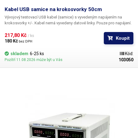
Kabel USB samice na krokosvorky 50cm
Vývojový testovací USB kabel (samice)
s vyvedeným napájením na
krokosvorky +/-. Kabel nemá vyvedeny datové linky. Pouze pro napájení.
217,80 Kč 
/ ks
Koupit
180 Kč 
bez DPH
skladem
6-25 ks
Kód:
103050
Pozítří 11.08.2026 může být u Vás