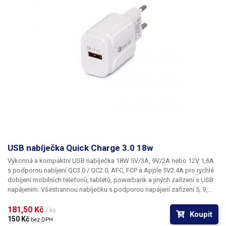
USB nabíječka Quick Charge 3.0 18w
Výkonná a kompaktní USB nabíječka 18W 5V/3A, 9V/2A nebo 12V 1,6A
s podporou nabíjení QC3.0 / QC2.0, AFC, FCP a Apple 5V2.4A pro rychlé
dobíjení mobilních telefonů, tabletů, powerbank a jiných zařízení s USB
napájením. Všestrannou nabíječku s podporou napájení zařízení 5, 9,
nebo 12V a rychoonabíjením využijete jak doma tak na cestách,
nabíječka je kompaktní a velmi lehká.
181,50 Kč 
Obsah balení
: Nabíječka USB 18W
/ ks
Koupit
bílá
USB kabel není součástí balení, doporučujeme zakoupit vhodný typ
150 Kč 
bez DPH