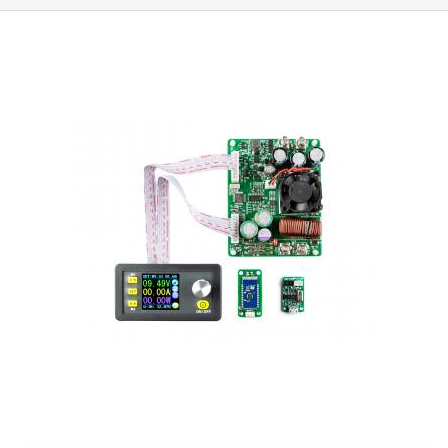
a odporové dekády, zjednoduší postupy kalibrací měřících přístrojů v
kalibračních laboratořích – použití jako etalon. Elektronickou zátěží lze
otestovat výkonnost a maximální zatížení všech stejnosměrných
napájecích zdrojů a napájecích adaptérů. Díky zátěži M9716E otestujete i
všemožné akumulátory - od akumulátorů mobilních telefonů, baterií pro
elektrokola, autobaterií a palivových článků až po celé zálohované
zdrojové celky a měniče (např. zdroje pro BTS mobilních operátorů nebo
datová centra apod.). Zátěž je vhodná pro testování pojistek a jističů ve
stejnosměrných rozvodech včetně automobilových. Otestujete a změříte
i filtrační elektrolytické kondenzátory od stovek mikrofaradů po desítky
faradů. Měřené jednotky v ampérhodinách nebo faradech. Dynamickým
testováním otestujete ochranné obvody zdrojů, jejich ochranné
nadproudové obvody a rychlost stabilizace. Testovat lze buď narůstající
proudem, narůstajícím výkonem, či nastavitelnými pulzy obdélníkovými,
trojúhelníkovými i trapezoidními. V kombinaci s vhodným zdrojem z naší
nabídky získáte výkonný funkční generátor výše zmiňovaných pulzů.
Tuto funkci oceníte při vývoji a testování filtračních obvodů, a testů
navrhovaných tlumivek a vf transformátorů. Můžete nastavit automatické
spuštění a vypnutí vybíjení podle nastaveného napětí – vhodné při
formátování akumulátorů. V kombinaci s vhodným zdrojem a
osciloskopem získáte nejvýkonnější reflektometr – nenahraditelný
přístroj pro lokalizaci poruch a kontrolu kabelových melalických vedení.
Odhalíte i zalomení koaxiálních kabelů, zatopení vodičů přes prodřený