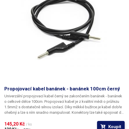
Propojovací kabel banánek - banánek 100cm černý
Univerzální propojovací kabel černý
se zakončením
banánek - banánek
o celkové délce 100cm
. Propojovací kabel je z kvalitní mědi o průřezu
1.5mm2 s dostatečně silnou izolací. Díky měkké bužírce je kabel dobře
ohebný a lze s ním snadno manipulovat. Konektory lze také spojovat do
sebe (uzel), každý konec kabelu disponuje jak samcem, tak samicí.
Vhodné k propojování zdrojů, do školních elektro laboratoří, k
145,20 Kč 
/ ks
Koupit
uzemňování ESD zařízení a další aplikace