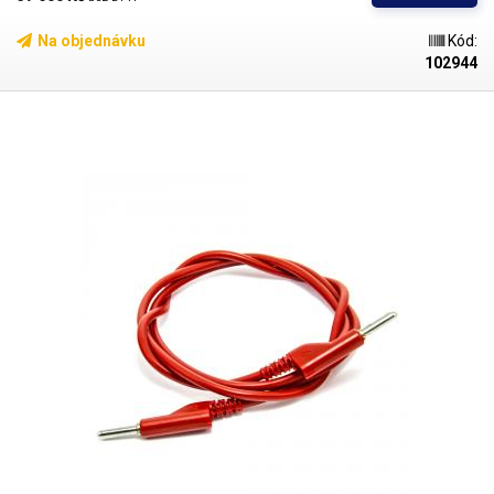
proměnné odpory, jako jsou reostaty, posuvné odpory či odporové
dekády. Elektronická zátěž ITECH IT8514C+ se svým kvalitním
Na objednávku
Kód:
provedením řadí mezi absolutní špičku na trhu. Poměr cena - výkon -
102944
kvalita mluví jednoznačně ve prospěch této zátěže. Zátěž nabízí 4 rychlé
operačních módy: CC,CR,CV,CW (konstantní proud, konstantní odpor,
konstantní napětí, konstantní výkon). Pro jejich aktivaci slouží
dedikovaná tlačítka, která jsou podsvícená v momentě jejich aktivace.
Zátěž nabízí velice povedený a čitelný modro-zelený VFD displej
(vacuum fluorescent display). Nechybí ani pokročilé ochrany: OCP, OVP
,OTP ,OPP, přepólování. Hodnoty lze pohodlně nastavovat pomocí
plnohodnotné číselné klávesnice s možností posunutí míst pomocí
kurzorových tlačítek. Regulovat lze také pomocí jog-dial regulátoru a
kurzorových tlačítek. Po potvrzení hodnot slouží klávesa enter a ani poté
nezačne zátěž ze zdroje odebírat, pro sepnutí odběru je potřeba zátěž
ještě aktivovat, což je jedna vrstva ochrany proti překlepu navíc.
Řada
zátěží ITECH IT851X má široké uplatnění ve výrobě, elektrotechnickém a
automobilovém průmyslu, fotovoltaice, telekomunikacích, výzkumu –
vývoji a metrologii.
Díky vysoké přesnosti a univerzálnosti použití tato
elektronická zátěž nahradí testovací reostaty a odporové dekády,
zjednoduší postupy kalibrací měřících přístrojů v kalibračních
laboratořích – použití jako etalon. Elektronickou zátěží lze otestovat
výkonnost a maximální zatížení všech stejnosměrných napájecích zdrojů
a napájecích adaptérů. Díky zátěži IT8514C+ otestujete i všemožné