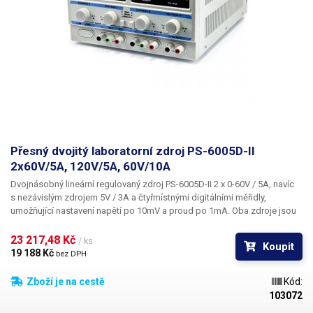
Přesný dvojitý laboratorní zdroj PS-6005D-II
2x60V/5A, 120V/5A, 60V/10A
Dvojnásobný lineární regulovaný zdroj PS-6005D-II
2 x 0-60V / 5A,
navíc
s nezávislým zdrojem
5V / 3A
a
čtyřmístnými digitálními měřidly,
umožňující nastavení napětí po 10mV a proud po 1mA.
Oba zdroje jsou
ovládány zcela nezávisle a stejně nezávislé - tedy galvanicky oddělené
jsou i jejich výstupy. Pro sériové nebo paralelní spojování výstupů je
23 217,48 Kč 
/ ks
Koupit
uvnitř zdroje skupina relé, ovládaných dvojicí přepínačů (viz
19 188 Kč 
bez DPH
obrázek). Kombinací tlačítek budou propojeny patřičné svorky nutné pro
konfigurace: paralelní (0-60V/10A), sériové (
0-120V/5A
) nebo symetrické
Zboží je na cestě
Kód:
napájení ±(0-60)V/5A. O dostatečně dimenzovaném transformátoru
103072
vypovídá celková hmotnost zdroje, která činí
13,79kg
. Velký průřez