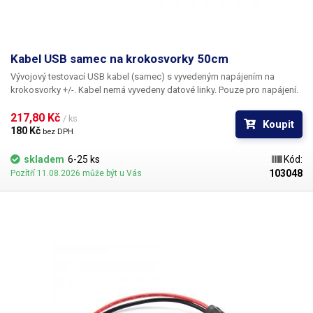
Kabel USB samec na krokosvorky 50cm
Vývojový testovací USB kabel (samec)
s vyvedeným napájením na
krokosvorky +/-. Kabel nemá vyvedeny datové linky. Pouze pro napájení.
217,80 Kč 
/ ks
Koupit
180 Kč 
bez DPH
skladem
6-25 ks
Kód:
103048
Pozítří 11.08.2026 může být u Vás