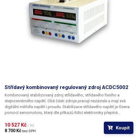
Střídavý kombinovaný regulovaný zdroj ACDC5002
Kombinovaný stabilizovaný zdroj střídavého, střídavého fixního a
stejnosměrného napětí. Obě části zdroje pracují nezávisle a mají svá
digitální měřidla napětí i proudu. Stabilizace střídavého napětí je řízena
pomocí servomotoru, který dle příkazů řídící elektroniky přepíná
odbočky na vinutí toroidního transformátoru.
10 527 Kč 
/ ks
Koupit
8 700 Kč 
bez DPH