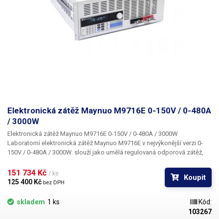
Elektronická zátěž Maynuo M9716E 0-150V / 0-480A
/ 3000W
Elektronická zátěž Maynuo M9716E 0-150V / 0-480A / 3000W
Laboratorní elektronická zátěž Maynuo M9716E v nejvýkonější verzi 0-
150V / 0-480A / 3000W. slouží jako umělá regulovaná odporová zátěž,
jejíž parametry jsou digitálně řízeny a stabilizovány. Nahrazují dříve
používané mechanické proměnné odpory, jako jsou reostaty, posuvné
151 734 Kč 
/ ks
Koupit
odpory či odporové dekády. Elektronická zátěž Maynuo M9716E se řadí
125 400 Kč 
bez DPH
mezí špičku na trhu. Řada přístrojů M97XX má široké uplatnění ve
výrobě, elektrotechnickém a automobilovém průmyslu, fotovoltaice,
skladem
1 ks
Kód:
telekomunikacích, výzkumu – vývoji a metrologii. Díky vysoké přesnosti
103267
a univerzálnosti použití tato elektronická zátěž nahradí testovací reostaty