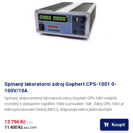
Spínaný laboratorní zdroj Gophert CPS-1001 0-
100V/10A
Spínaný stejnosměrný laboratorní zdroj Gophert CPS-1001 malých
rozměrů s výstupním napětím 100V a proudem 10A.
Zdroj CPS-1001 je
mikroprocesorem řízený (MCU), disponuje velice jednoduchým
ovládáním - krokovým regulátorem, kterým lze ovládat jak proud, tak
napětí a zároveň volit desetinnou čárku, pro přesnější nastavení úrovní
13 794 Kč 
/ ks
Koupit
napětí a proudu. Pro přepínání ovládání mezi proudem a napětím slouží
11 400 Kč 
bez DPH
přepínač, umístěný vedle otočného regulátoru. Tento pulzní DC zdroj