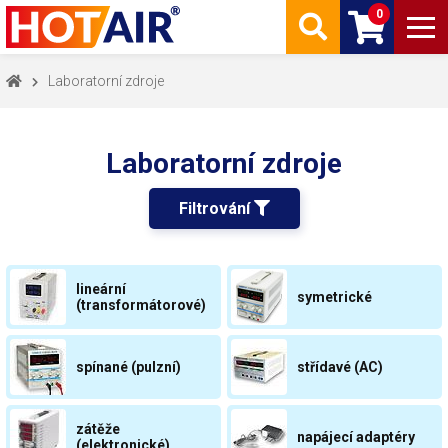
0
Laboratorní zdroje
Laboratorní zdroje
Filtrování 
lineární
symetrické
(transformátorové)
spínané (pulzní)
střídavé (AC)
zátěže
napájecí adaptéry
(elektronické)