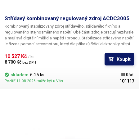
Střídavý kombinovaný regulovaný zdroj ACDC3005
Kombinovaný stabilizovaný zdroj střídavého, střídavého fixního a
regulovaného stejnosměrného napětí. Obě části zdroje pracují nezávisle
a mají svá digitální měřidla napětí i proudu. Stabilizace střídavého napětí
je řízena pomocí servomotoru, který dle příkazů řídící elektroniky přepíná
odbočky na vinutí toroidního transformátoru.
10 527 Kč 
/ ks
Koupit
8 700 Kč 
bez DPH
skladem
6-25 ks
Kód:
101117
Pozítří 11.08.2026 může být u Vás