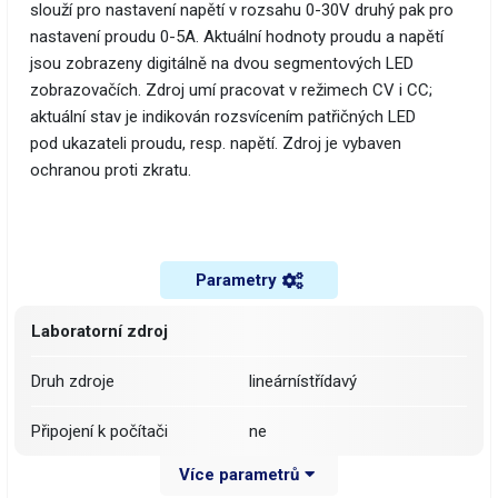
slouží pro nastavení napětí v rozsahu 0-30V druhý pak pro
nastavení proudu 0-5A. Aktuální hodnoty proudu a napětí
jsou zobrazeny digitálně na dvou segmentových LED
zobrazovačích. Zdroj umí pracovat v režimech CV i CC;
aktuální stav je indikován rozsvícením patřičných LED
pod ukazateli proudu, resp. napětí. Zdroj je vybaven
ochranou proti zkratu.
Parametry
Laboratorní zdroj
Druh zdroje
lineárnístřídavý
Připojení k počítači
ne
Více parametrů
Počet kanálů
3