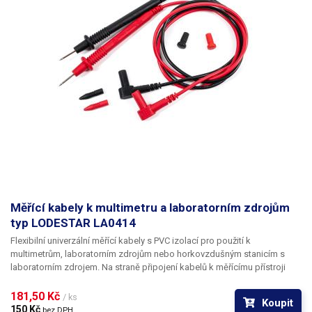
Měřící kabely k multimetru a laboratorním zdrojům
typ LODESTAR LA0414
Flexibilní univerzální měřící kabely s PVC izolací pro použití k
multimetrům, laboratorním zdrojům nebo horkovzdušným stanicím s
laboratorním zdrojem. Na straně připojení kabelů k měřícímu přístroji
jsou použity klasické banánky bez ochranné plastové trubičky, což je
činí všestranně použitelné pro zasunutí do libovolného provedení
181,50 Kč 
/ ks
Koupit
banánkových vývodů.
150 Kč 
bez DPH