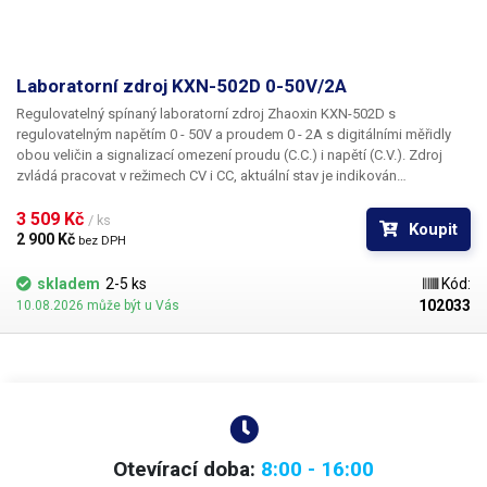
Laboratorní zdroj KXN-502D 0-50V/2A
Regulovatelný spínaný laboratorní zdroj
Zhaoxin KXN-502D
s
regulovatelným napětím
0 - 50V
a proudem
0 - 2A
s digitálními měřidly
obou veličin a signalizací omezení proudu (C.C.) i napětí (C.V.). Zdroj
zvládá pracovat v režimech
CV
i
CC
, aktuální stav je indikován
rozsvícením patřičných LED pod ukazateli proudu či napětí. K plynulému
nastavení proudu a napětí slouží 4 potenciometry, dvojice pro každou
3 509 Kč 
/ ks
Koupit
veličinu. Jeden slouží vždy k hrubému, druhý pak k jemnému nastavení.
2 900 Kč 
bez DPH
Display KXN-502D zobrazuje v rozlišení stovek mV u napětí, u proudu
pak po desítkách mA. Výstupy zdroje jsou galvanicky oddělené od
skladem
2-5 ks
Kód:
zemnění. Zdroj je vybaven ochranou proti zkratu. Chlazení výkonového
102033
10.08.2026 může být u Vás
stabilizačního prvku zajišťuje ventilátor s výstupem na zadní straně šasi
přístroje. Jedná se o impulzní zdroj a není tedy zdaleka tak těžký, jako
jiné zdroje stejného výkonu osazené klasickým transformátorem. Svým
napětím 0-50V je vhodný pro napájení POE zařízení (power over ethernet)
- jako externí zdroj k PoE routeru, pro napájení kamer, VoIP telefonie (IP
telefony), bezdrátové přístupové body AP (WiFi access pointy), dále
vhodný vhodný do škol, dílen a laboratoří.
Otevírací doba:
8:00 - 16:00