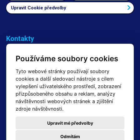
Upravit Cookie předvolby
Kontakty
Obchodní oddělení Reklamace
Používáme soubory cookies
+420 603 357 606 +420 605 234 204
info@hotair.cz
Tyto webové stránky používají soubory
Fakturační a expediční oddělení
cookies a další sledovací nástroje s cílem
+420 605 259 759
vylepšení uživatelského prostředí, zobrazení
(Po–Pá: 7:30 – 15:00)
přizpůsobeného obsahu a reklam, analýzy
Technické oddělení
návštěvnosti webových stránek a zjištění
+420 603 355 085
(Po–Pá: 8:00 – 16:00)
zdroje návštěvnosti.
servis@hotair.cz
Výdej zboží (Ostrava): Po-Pá: 8:00 - 16:00
Upravit mé předvolby
Platba jen v hotovosti
Odmítám