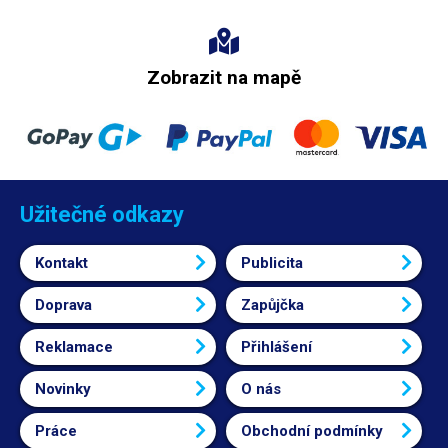
Zobrazit na mapě
Užitečné odkazy
Kontakt
Publicita
Doprava
Zapůjčka
Reklamace
Přihlášení
Novinky
O nás
Práce
Obchodní podmínky