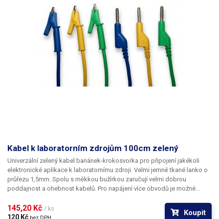
Kabel k laboratorním zdrojům 100cm zelený
Univerzální zelený kabel banánek-krokosvorka pro připojení jakékoli
elektronické aplikace k laboratornímu zdroji. Velmi jemně tkané lanko o
průřezu 1,5mm. Spolu s měkkou bužírkou zaručují velmi dobrou
poddajnost a ohebnost kabelů. Pro napájení více obvodů je možné
kabely zasouvat banánky do sebe a vytvářet v obvodu uzly. K dispozici v
několika barevných provedeních pro rozlišení polarity: červená, černá,
145,20 Kč 
/ ks
Koupit
modrá, žlutá, zelená.
120 Kč 
bez DPH