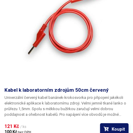
Kabel k laboratorním zdrojům 50cm červený
Univerzální červený kabel banánek-krokosvorka pro připojení jakékoli
elektronické aplikace k laboratornímu zdroji. Velmi jemně tkané lanko o
průřezu 1,5mm. Spolu s měkkou bužírkou zaručují velmi dobrou
poddajnost a ohebnost kabelů. Pro napájení více obvodů je možné
kabely zasouvat banánky do sebe a vytvářet v obvodu uzly. K dispozici v
několika barevných provedeních pro rozlišení polarity: červená, černá,
121 Kč 
/ ks
Koupit
modrá, žlutá, zelená.
100 Kč 
bez DPH