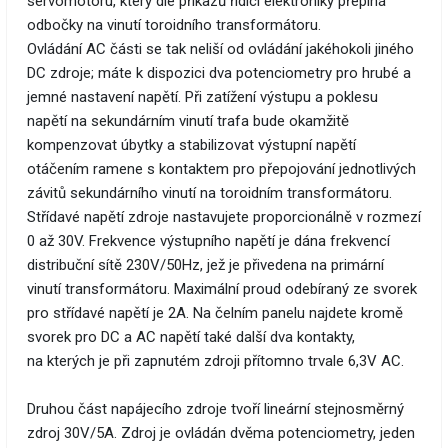
servomotoru, který dle příkazů řídící elektroniky přepíná
odbočky na vinutí toroidního transformátoru.
Ovládání AC části se tak neliší od ovládání jakéhokoli jiného
DC zdroje; máte k dispozici dva potenciometry pro hrubé a
jemné nastavení napětí. Při zatížení výstupu a poklesu
napětí na sekundárním vinutí trafa bude okamžitě
kompenzovat úbytky a stabilizovat výstupní napětí
otáčením ramene s kontaktem pro přepojování jednotlivých
závitů sekundárního vinutí na toroidním transformátoru.
Střídavé napětí zdroje nastavujete proporcionálně v rozmezí
0 až 30V. Frekvence výstupního napětí je dána frekvencí
distribuční sítě 230V/50Hz, jež je přivedena na primární
vinutí transformátoru. Maximální proud odebíraný ze svorek
pro střídavé napětí je 2A. Na čelním panelu najdete kromě
svorek pro DC a AC napětí také další dva kontakty,
na kterých je při zapnutém zdroji přítomno trvale 6,3V AC.
Druhou část napájecího zdroje tvoří lineární stejnosměrný
zdroj 30V/5A. Zdroj je ovládán dvěma potenciometry, jeden