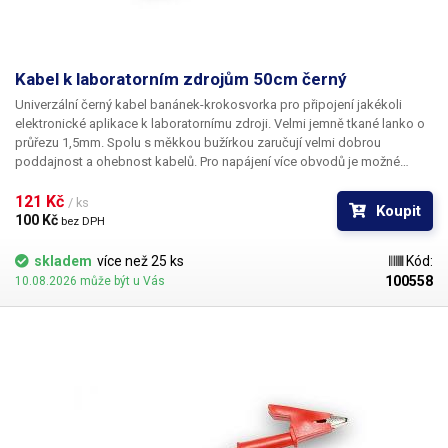
Kabel k laboratorním zdrojům 50cm černý
Univerzální černý kabel banánek-krokosvorka pro připojení jakékoli
elektronické aplikace k laboratornímu zdroji. Velmi jemně tkané lanko o
průřezu 1,5mm. Spolu s měkkou bužírkou zaručují velmi dobrou
poddajnost a ohebnost kabelů. Pro napájení více obvodů je možné
kabely zasouvat banánky do sebe a vytvářet v obvodu uzly. K dispozici v
několika barevných provedeních pro rozlišení polarity: červená, černá,
121 Kč 
/ ks
Koupit
modrá, žlutá, zelená.
100 Kč 
bez DPH
skladem
více než 25 ks
Kód:
100558
10.08.2026 může být u Vás