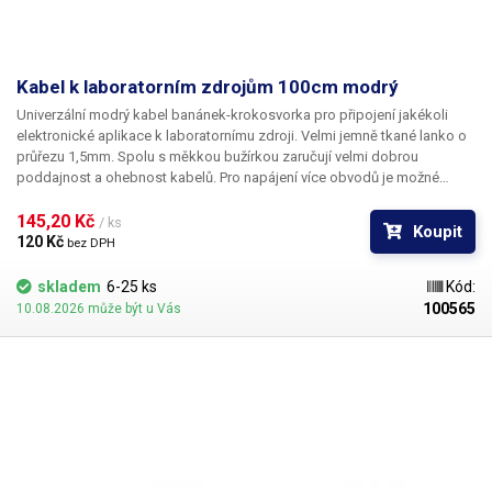
Kabel k laboratorním zdrojům 100cm modrý
Univerzální modrý kabel banánek-krokosvorka pro připojení jakékoli
elektronické aplikace k laboratornímu zdroji. Velmi jemně tkané lanko o
průřezu 1,5mm. Spolu s měkkou bužírkou zaručují velmi dobrou
poddajnost a ohebnost kabelů. Pro napájení více obvodů je možné
kabely zasouvat banánky do sebe a vytvářet v obvodu uzly. K dispozici v
několika barevných provedeních pro rozlišení polarity: červená, černá,
145,20 Kč 
/ ks
Koupit
modrá, žlutá, zelená.
120 Kč 
bez DPH
skladem
6-25 ks
Kód:
100565
10.08.2026 může být u Vás