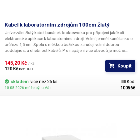
Kabel k laboratorním zdrojům 100cm žlutý
Univerzální žlutý kabel banánek-krokosvorka pro připojení jakékoli
elektronické aplikace k laboratornímu zdroji. Velmi jemně tkané lanko o
průřezu 1,5mm. Spolu s měkkou bužírkou zaručují velmi dobrou
poddajnost a ohebnost kabelů. Pro napájení více obvodů je možné
kabely zasouvat banánky do sebe a vytvářet v obvodu uzly. K dispozici v
několika barevných provedeních pro rozlišení polarity: červená, černá,
145,20 Kč 
/ ks
Koupit
modrá, žlutá, zelená.
120 Kč 
bez DPH
skladem
více než 25 ks
Kód:
100566
10.08.2026 může být u Vás