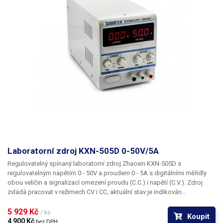
Laboratorní zdroj KXN-505D 0-50V/5A
Regulovatelný spínaný laboratorní zdroj
Zhaoxin KXN-505D
s
regulovatelným napětím
0 - 50V
a proudem
0 - 5A
s digitálními měřidly
obou veličin a signalizací omezení proudu (C.C.) i napětí (C.V.). Zdroj
zvládá pracovat v režimech
CV
i
CC
, aktuální stav je indikován
rozsvícením patřičných LED pod ukazateli proudu či napětí. K plynulému
nastavení proudu a napětí slouží 4 potenciometry, dvojice pro každou
5 929 Kč 
/ ks
Koupit
veličinu. Jeden slouží vždy k hrubému, druhý pak k jemnému nastavení.
4 900 Kč 
bez DPH