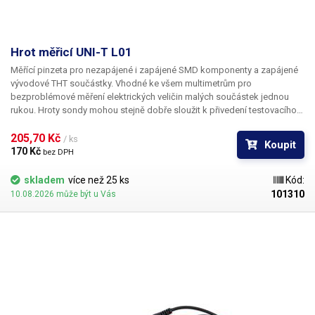
Napájecí napětí
230V/50Hz
Rozměry (šířka - výška -
260-150-350 mm
Hrot měřicí UNI-T L01
hloubka) [mm]
Měřící pinzeta pro nezapájené i zapájené SMD komponenty a zapájené
vývodové THT součástky. Vhodné ke všem multimetrům pro
Proud
2 A5 A
bezproblémové měření elektrických veličin malých součástek jednou
rukou. Hroty sondy mohou stejně dobře sloužit k přivedení testovacího
Napětí
30 V
signálu nebo napětí na kontakty součástky. Ideálním užitím je testování
SMD LED a to zejména zapájených v LED páscích.
205,70 Kč 
/ ks
Koupit
170 Kč 
Váha balení [kg]:
10.3 kg
bez DPH
skladem
více než 25 ks
Kód:
101310
10.08.2026 může být u Vás