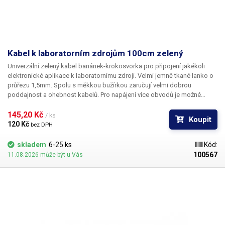
Kabel k laboratorním zdrojům 100cm zelený
Univerzální zelený kabel banánek-krokosvorka pro připojení jakékoli
elektronické aplikace k laboratornímu zdroji. Velmi jemně tkané lanko o
průřezu 1,5mm. Spolu s měkkou bužírkou zaručují velmi dobrou
poddajnost a ohebnost kabelů. Pro napájení více obvodů je možné
kabely zasouvat banánky do sebe a vytvářet v obvodu uzly. K dispozici v
několika barevných provedeních pro rozlišení polarity: červená, černá,
145,20 Kč 
/ ks
Koupit
modrá, žlutá, zelená.
120 Kč 
bez DPH
skladem
6-25 ks
Kód:
100567
11.08.2026 může být u Vás