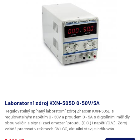
Laboratorní zdroj KXN-505D 0-50V/5A
Regulovatelný spínaný laboratorní zdroj
Zhaoxin KXN-505D
s
regulovatelným napětím
0 - 50V
a proudem
0 - 5A
s digitálními měřidly
obou veličin a signalizací omezení proudu (C.C.) i napětí (C.V.). Zdroj
zvládá pracovat v režimech
CV
i
CC
, aktuální stav je indikován
rozsvícením patřičných LED pod ukazateli proudu či napětí. K plynulému