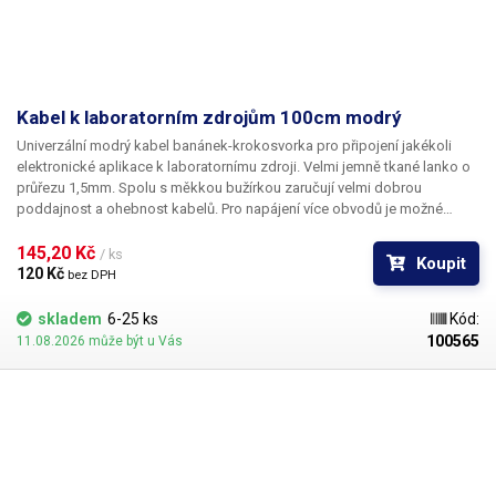
Kabel k laboratorním zdrojům 100cm modrý
Univerzální modrý kabel banánek-krokosvorka pro připojení jakékoli
elektronické aplikace k laboratornímu zdroji. Velmi jemně tkané lanko o
průřezu 1,5mm. Spolu s měkkou bužírkou zaručují velmi dobrou
poddajnost a ohebnost kabelů. Pro napájení více obvodů je možné
kabely zasouvat banánky do sebe a vytvářet v obvodu uzly. K dispozici v
několika barevných provedeních pro rozlišení polarity: červená, černá,
145,20 Kč 
/ ks
Koupit
modrá, žlutá, zelená.
120 Kč 
bez DPH
skladem
6-25 ks
Kód:
100565
11.08.2026 může být u Vás