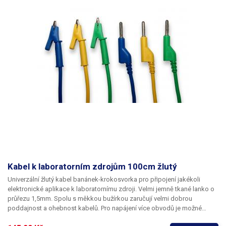
Kabel k laboratorním zdrojům 100cm žlutý
Univerzální žlutý kabel banánek-krokosvorka pro připojení jakékoli
elektronické aplikace k laboratornímu zdroji. Velmi jemně tkané lanko o
průřezu 1,5mm. Spolu s měkkou bužírkou zaručují velmi dobrou
poddajnost a ohebnost kabelů. Pro napájení více obvodů je možné
kabely zasouvat banánky do sebe a vytvářet v obvodu uzly. K dispozici v