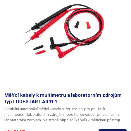
Měřící kabely k multimetru a laboratorním zdrojům
typ LODESTAR LA0414
Flexibilní univerzální měřící kabely s PVC izolací pro použití k
multimetrům, laboratorním zdrojům nebo horkovzdušným stanicím s
laboratorním zdrojem. Na straně připojení kabelů k měřícímu přístroji
jsou použity klasické banánky bez ochranné plastové trubičky, což je