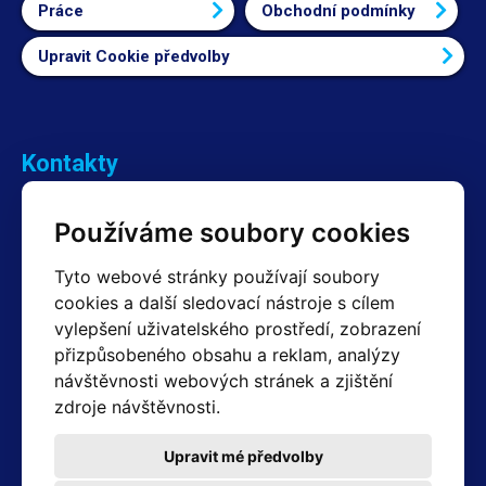
Práce
Obchodní podmínky
Upravit Cookie předvolby
Kontakty
Obchodní oddělení Reklamace
Používáme soubory cookies
+420 603 357 606 +420 605 234 204
info@hotair.cz
Tyto webové stránky používají soubory
Fakturační a expediční oddělení
cookies a další sledovací nástroje s cílem
+420 605 259 759
vylepšení uživatelského prostředí, zobrazení
(Po–Pá: 7:30 – 15:00)
přizpůsobeného obsahu a reklam, analýzy
Technické oddělení
návštěvnosti webových stránek a zjištění
+420 603 355 085
(Po–Pá: 8:00 – 16:00)
zdroje návštěvnosti.
servis@hotair.cz
Výdej zboží (Ostrava): Po-Pá: 8:00 - 16:00
Upravit mé předvolby
Platba jen v hotovosti