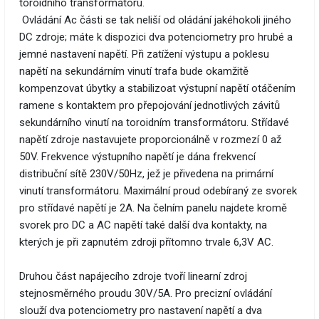
toroidního transformátoru.
Ovládání Ac části se tak neliší od oládání jakéhokoli jiného
DC zdroje; máte k dispozici dva potenciometry pro hrubé a
jemné nastavení napětí. Při zatížení výstupu a poklesu
napětí na sekundárním vinutí trafa bude okamžitě
kompenzovat úbytky a stabilizoat výstupní napětí otáčením
ramene s kontaktem pro přepojování jednotlivých závitů
sekundárního vinutí na toroidním transformátoru. Střídavé
napětí zdroje nastavujete proporcionálně v rozmezí 0 až
50V. Frekvence výstupního napětí je dána frekvencí
distribuční sítě 230V/50Hz, jež je přivedena na primární
vinutí transformátoru. Maximální proud odebíraný ze svorek
pro střídavé napětí je 2A. Na čelním panelu najdete kromě
svorek pro DC a AC napětí také další dva kontakty, na
kterých je při zapnutém zdroji přítomno trvale 6,3V AC.
Druhou část napájecího zdroje tvoří linearní zdroj
stejnosměrného proudu 30V/5A. Pro precizní ovládání
slouží dva potenciometry pro nastavení napětí a dva