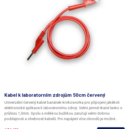
Kabel k laboratorním zdrojům 50cm červený
Univerzální červený kabel banánek-krokosvorka pro připojení jakékoli
elektronické aplikace k laboratornímu zdroji. Velmi jemně tkané lanko o
průřezu 1,5mm. Spolu s měkkou bužírkou zaručují velmi dobrou
poddajnost a ohebnost kabelů. Pro napájení více obvodů je možné
kabely zasouvat banánky do sebe a vytvářet v obvodu uzly. K dispozici v