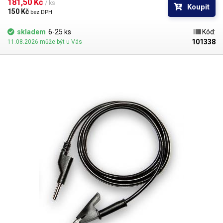
činí všestranně použitelné pro zasunutí do libovolného provedení
181,50 Kč 
/ ks
Koupit
banánkových vývodů.
150 Kč 
bez DPH
skladem
6-25 ks
Kód:
101338
11.08.2026 může být u Vás