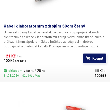
Kabel k laboratorním zdrojům 50cm černý
Univerzální černý kabel banánek-krokosvorka pro připojení jakékoli
elektronické aplikace k laboratornímu zdroji. Velmi jemně tkané lanko o
průřezu 1,5mm. Spolu s měkkou bužírkou zaručují velmi dobrou
poddajnost a ohebnost kabelů. Pro napájení více obvodů je možné
kabely zasouvat banánky do sebe a vytvářet v obvodu uzly. K dispozici v
několika barevných provedeních pro rozlišení polarity: červená, černá,
121 Kč 
/ ks
Koupit
modrá, žlutá, zelená.
100 Kč 
bez DPH
skladem
více než 25 ks
Kód:
100558
11.08.2026 může být u Vás