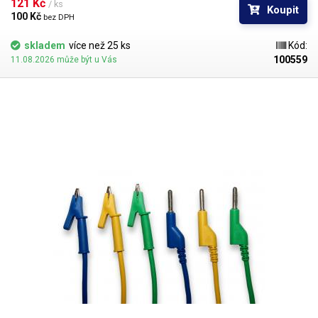
několika barevných provedeních pro rozlišení polarity: červená, černá,
121 Kč 
/ ks
Koupit
modrá, žlutá, zelená.
100 Kč 
bez DPH
skladem
více než 25 ks
Kód:
100559
11.08.2026 může být u Vás