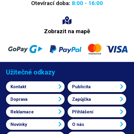
Otevírací doba:
8:00 - 16:00
Zobrazit na mapě
Užitečné odkazy
Kontakt
Publicita
Doprava
Zapůjčka
Reklamace
Přihlášení
Novinky
O nás