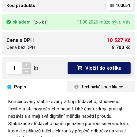
Kód produktu:
100051
skladem
11.08.2026 může být u Vás
(2-5 ks)
10 527 Kč
Cena s DPH
Cena bez DPH
8 700 Kč
Vložit do košíku
ks
 Popis
 Technická specifikace
Kombinovaný stabilizovaný zdroj střídavého, střídavého
fixního a stejnosměrného napětí. Obě části zdroje pracují
nezávisle a mají svá digitální měřidla napětí i proudu.
Stabilizace střídavého napětí je řízena pomocí servomotoru,
který dle příkazů řídící elektroniky přepíná odbočky na vinutí