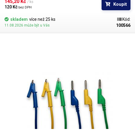
několika barevných provedeních pro rozlišení polarity: červená, černá,
145,20 Kč 
/ ks
Koupit
modrá, žlutá, zelená.
120 Kč 
bez DPH
skladem
více než 25 ks
Kód:
100566
11.08.2026 může být u Vás