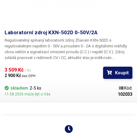
Laboratorní zdroj KXN-502D 0-50V/2A
Regulovatelný spínaný laboratorní zdroj
Zhaoxin KXN-502D
s
regulovatelným napětím
0 - 50V
a proudem
0 - 2A
s digitálními měřidly
obou veličin a signalizací omezení proudu (C.C.) i napětí (C.V.). Zdroj
zvládá pracovat v režimech
CV
i
CC
, aktuální stav je indikován
rozsvícením patřičných LED pod ukazateli proudu či napětí. K plynulému
nastavení proudu a napětí slouží 4 potenciometry, dvojice pro každou
3 509 Kč 
/ ks
Koupit
veličinu. Jeden slouží vždy k hrubému, druhý pak k jemnému nastavení.
2 900 Kč 
bez DPH
Display KXN-502D zobrazuje v rozlišení stovek mV u napětí, u proudu
pak po desítkách mA. Výstupy zdroje jsou galvanicky oddělené od
skladem
2-5 ks
Kód:
zemnění. Zdroj je vybaven ochranou proti zkratu. Chlazení výkonového
102033
11.08.2026 může být u Vás
stabilizačního prvku zajišťuje ventilátor s výstupem na zadní straně šasi
přístroje. Jedná se o impulzní zdroj a není tedy zdaleka tak těžký, jako
jiné zdroje stejného výkonu osazené klasickým transformátorem. Svým
napětím 0-50V je vhodný pro napájení POE zařízení (power over ethernet)
- jako externí zdroj k PoE routeru, pro napájení kamer, VoIP telefonie (IP
telefony), bezdrátové přístupové body AP (WiFi access pointy), dále
vhodný vhodný do škol, dílen a laboratoří.