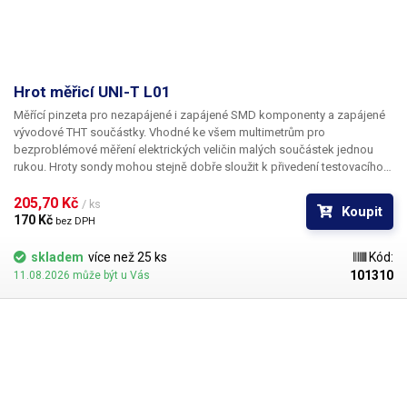
Hmotnost
9.4 kg
Napájecí napětí
230V/50Hz
Hrot měřicí UNI-T L01
Měřící pinzeta pro nezapájené i zapájené SMD komponenty a zapájené
Rozměry (šířka - výška -
260-160-350 mm
vývodové THT součástky. Vhodné ke všem multimetrům pro
hloubka) [mm]
bezproblémové měření elektrických veličin malých součástek jednou
rukou. Hroty sondy mohou stejně dobře sloužit k přivedení testovacího
Proud
2 A
signálu nebo napětí na kontakty součástky. Ideálním užitím je testování
SMD LED a to zejména zapájených v LED páscích.
205,70 Kč 
/ ks
Koupit
170 Kč 
Napětí
50 V
bez DPH
skladem
více než 25 ks
Kód:
Váha balení [kg]:
10.1 kg
101310
11.08.2026 může být u Vás