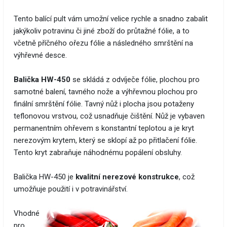
Tento balící pult vám umožní velice rychle a snadno zabalit
jakýkoliv potravinu či jiné zboží do průtažné fólie, a to
včetně příčného ořezu fólie a následného smrštění na
výhřevné desce.
Balička HW-450
se skládá z odvíječe fólie, plochou pro
samotné balení, tavného nože a výhřevnou plochou pro
finální smrštění fólie. Tavný nůž i plocha jsou potaženy
teflonovou vrstvou, což usnadňuje čištění. Nůž je vybaven
permanentním ohřevem s konstantní teplotou a je kryt
nerezovým krytem, který se sklopí až po přitlačení fólie.
Tento kryt zabraňuje náhodnému popálení obsluhy.
Balička HW-450 je
kvalitní nerezové konstrukce
, což
umožňuje použití i v potravinářství.
Vhodné
pro