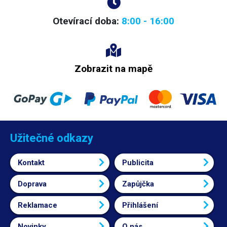
Otevírací doba:
8:00 - 16:00
Zobrazit na mapě
Užitečné odkazy
Kontakt
Publicita
Doprava
Zapůjčka
Reklamace
Přihlášení
Novinky
O nás