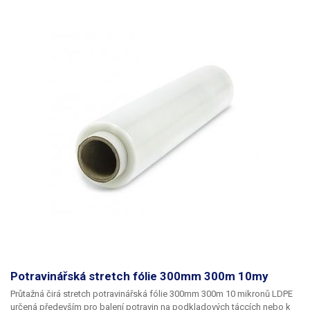
Rozměry
485x600x130 mm
Hmotnost
6.1 kg
Váha balení [kg]:
7.5 kg
Potravinářská stretch fólie 300mm 300m 10my
Průtažná čirá stretch potravinářská fólie 300mm 300m 10 mikronů LDPE
určená především
pro balení potravin
na podkladových táccích nebo k