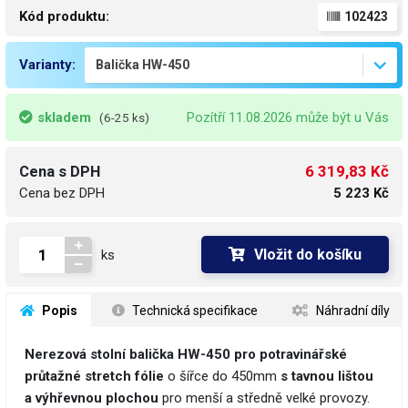
Kód produktu:
102423
Varianty:
skladem
Pozítří 11.08.2026 může být u Vás
(6-25 ks)
6 319,83 Kč
Cena s DPH
Cena bez DPH
5 223 Kč
Vložit do košíku
ks
 Popis
 Technická specifikace
 Náhradní díly
Nerezová stolní balička HW-450 pro potravinářské
průtažné stretch fólie
o šířce do 450mm
s tavnou lištou
a výhřevnou plochou
pro menší a středně velké provozy.