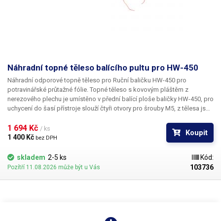
Náhradní topné těleso balícího pultu pro HW-450
Náhradní odporové topně těleso pro Ruční baličku HW-450 pro
potravinářské průtažné fólie.
Topné těleso s kovovým pláštěm z
nerezového plechu je umístěno v přední balící ploše baličky HW-450, pro
uchycení do šasí přístroje slouží čtyři otvory pro šrouby M5, z tělesa jsou
vyvedeny dva vodiče o délce 10cm pro připojení k napájení.
1 694 Kč 
/ ks
Koupit
1 400 Kč 
bez DPH
skladem
2-5 ks
Kód:
103736
Pozítří 11.08.2026 může být u Vás