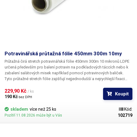
Potravinářská průtažná fólie 450mm 300m 10my
Průtažná čirá stretch potravinářská fólie 450mm 300m 10 mikronů LDPE
určená především
pro balení potravin
na podkladových táccích nebo k
zabalení salátových misek například pomocí potravinových baliček.
Tyto průtažné stretch fólie zajišťují nejjednodušší a nejrychlejší fixaci
zboží. Fólie vynikají poměrně vysokou mechanickou odolností, díky své
dokonalé průhlednosti zachovávají vzhled zabalených potravin a chrání
229,90 Kč 
/ ks
Koupit
je proti vysušení a rychlé oxidaci. Tyto potravinářské fólie není třeba
190 Kč 
bez DPH
svařovat, jednotlivé vrstvy k sobě samy přilnou a drží na svém místě.
Fólie jsou vyrobeny v česku a
mají potravinářský atest
(na výžádání).
skladem
více než 25 ks
Kód:
102719
Pozítří 11.08.2026 může být u Vás