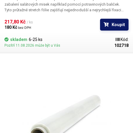
zabalení salátových misek například pomocí potravinových baliček.
Tyto průtažné stretch fólie zajišťují nejjednodušší a nejrychlejší fixaci
zboží. Fólie vynikají poměrně vysokou mechanickou odolností, díky své
dokonalé průhlednosti zachovávají vzhled zabalených potravin a chrání
217,80 Kč 
/ ks
Koupit
je proti vysušení a rychlé oxidaci. Tyto potravinářské fólie není třeba
180 Kč 
bez DPH
svařovat, jednotlivé vrstvy k sobě samy přilnou a drží na svém místě.
Fólie jsou vyrobeny v česku a
mají potravinářský atest
(na vyžádání).
skladem
6-25 ks
Kód:
102718
Pozítří 11.08.2026 může být u Vás