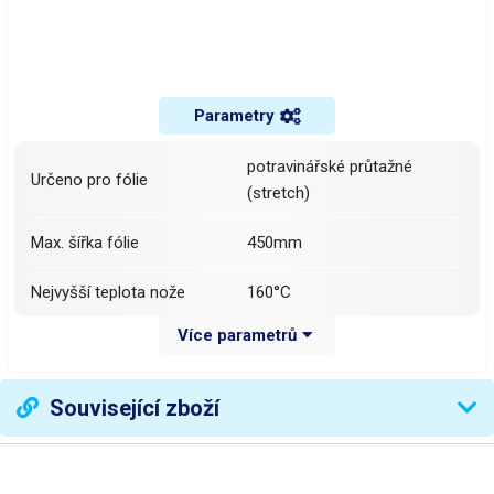
Parametry
potravinářské průtažné
Určeno pro fólie
(stretch)
Max. šířka fólie
450mm
Nejvyšší teplota nože
160°C
Více parametrů
45-145°C
plochy
Související zboží
Napětí
230V
Příkon
370W