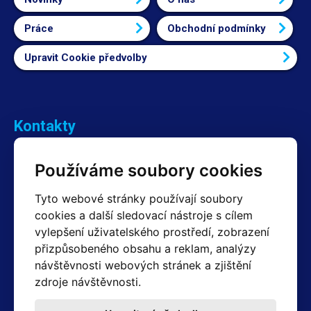
Práce
Obchodní podmínky
Upravit Cookie předvolby
Kontakty
Obchodní oddělení Reklamace
Používáme soubory cookies
+420 603 357 606 +420 605 234 204
info@hotair.cz
Tyto webové stránky používají soubory
Fakturační a expediční oddělení
cookies a další sledovací nástroje s cílem
+420 605 259 759
vylepšení uživatelského prostředí, zobrazení
(Po–Pá: 7:30 – 15:00)
přizpůsobeného obsahu a reklam, analýzy
Technické oddělení
návštěvnosti webových stránek a zjištění
+420 603 355 085
(Po–Pá: 8:00 – 16:00)
zdroje návštěvnosti.
servis@hotair.cz
Výdej zboží (Ostrava): Po-Pá: 8:00 - 16:00