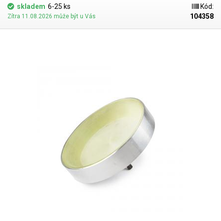
která má trn 12mm. Adaptér je dodáván včetně dvou pryžových vložek.
skladem
6-25 ks
Kód:
104358
Zítra 11.08.2026 může být u Vás