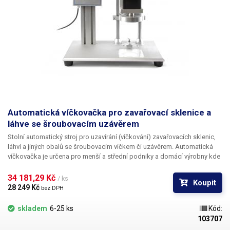
Automatická víčkovačka pro zavařovací sklenice a
láhve se šroubovacím uzávěrem
Stolní automatický stroj pro uzavírání (víčkování) zavařovacích sklenic,
láhví a jiných obalů se šroubovacím víčkem či uzávěrem.
Automatická
víčkovačka je určena pro menší a střední podniky a domácí výrobny kde
je zapotřebí uzavírat větší množství láhví v rychlejším tempu a kde ruční
víčkovačky nestačí. Víčkování lahví za pomocí stolní víčkovačky je oproti
34 181,29 Kč 
/ ks
Koupit
ručním rychlejší, pohodlnější, fyzicky méně náročné, a navíc jsou uzávěry
28 249 Kč 
bez DPH
utahovány stále stejnou silou a ve stejném tempu dle nastavení stroje.
Láhev s víčkem postavená na silikonové podložce je utahována
skladem
6-25 ks
Kód:
pomocí adaptéru s otvorem 12mm pro uchycení k víčkovacímu stroji.
V
103707
naší nabídce naleznete velký výběr adaptéru pro víčka v rozmezí 5-