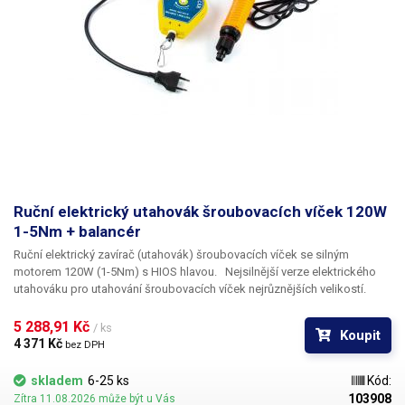
Ruční elektrický utahovák šroubovacích víček 120W
1-5Nm + balancér
Ruční elektrický zavírač (utahovák) šroubovacích víček se silným
motorem 120W (1-5Nm) s HIOS hlavou. Nejsilnější verze elektrického
utahováku pro utahování šroubovacích víček nejrůznějších velikostí.
Tento utahovák je nabízen ve verzi bez adaptérů pro případ, že adaptéry
již vlastníte nebo si chcete k utahováku zakoupit adaptéry zvlášť přesně
5 288,91 Kč 
/ ks
Koupit
dle vašich potřeb.
Utahovákem doplněným o adaptér
lze velmi rychle a
4 371 Kč 
bez DPH
pohodlně utahovat víčka o průměru 5-110mm na stejnou nastavenou sílu
utáhnutí.
Utahovačka víček má plynulou regulaci kroutícího momentu 1-
skladem
6-25 ks
Kód:
5Nm. Při dosažení požadovaného kroutícího momentu je slyšet zřetelné
103908
Zítra 11.08.2026 může být u Vás