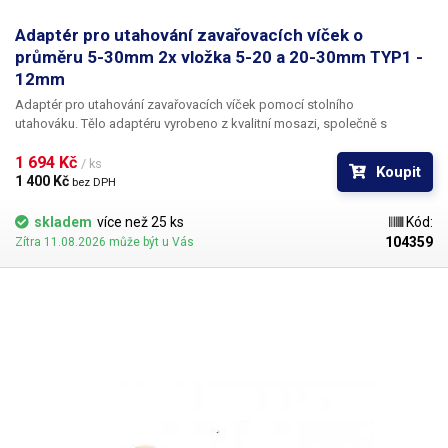
align:top} .tg .tg-vpkt{border-color:inherit;color:#000000;font-
weight:bold;text-align:center;vertical-align:top} .tg .tg-7btt{border-
Adaptér pro utahování zavařovacích víček o
color:inherit;font-weight:bold;text-align:center;vertical-align:top} .tg .tg-
průměru 5-30mm 2x vložka 5-20 a 20-30mm TYP1 -
0pky{border-color:inherit;text-align:left;vertical-align:top}
12mm
Adaptér pro utahování zavařovacích víček pomocí stolního
utahováku.
Tělo adaptéru vyrobeno z kvalitní mosazi, společně s
adaptérem jsou v balení dvě pryžové vložky 5-20mm a 20-30mm, vložky
1 694 Kč 
lze libovolně do adaptéru nasazovat a střídat je dle aktuální velikosti
/ ks
Koupit
víček. Model s otvorem 12mm není dodáván s bitem jelikož není určen
1 400 Kč 
bez DPH
pro ruční utahováky ale výhradně pro automatickou víčkovačku 103707,
která má trn 12mm. Adaptér je dodáván včetně dvou pryžových vložek.
skladem
více než 25 ks
Kód:
104359
Zítra 11.08.2026 může být u Vás