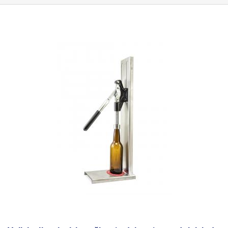
materiálu POM (polyoymethylenu).
Nástavce pro zátky
2x POM
(polyoxymethylen) + 2x Nerezová ocel Vnitřní průměr nástavců – korek
(průměr korku) – 18/19mm Vnitřní průměr nástavců – lahev (hrdlo láhve)
– 30/34mm Délka nástavce – 66/59mm Délka korku - 50mm
Obsah
balení: Zátkovačka, 2x POM nástavec, 2x nástavec z nerezové oceli