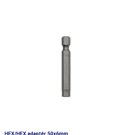
laboratořích, farmaceutickém průmyslu nebo v oborech, kde je potřeba
ovládacím panelu se nachází volič síly utažení, časovač pro nastavení
zajistit hermetické uzavření skleněných vialek.
Kleště zajišťují
doby času utažení a pauzy a přepínač automatický režim / vypnuto /
rovnoměrné a pevné přitlačení uzávěru
, což minimalizuje riziko úniku
manuální režím (ovládání pedálem).
Dva silné motory
každý o příkonu
obsahu a zajišťuje dlouhodobou stabilitu.
Čelistí kleští jsou určeny pro
120W se starají utahování víček, pro pohyb pístu
je zapotřebí do stroje
uzávěry vialek o průměru 20 mm
, což je běžná velikost pro
přivést tlak vzduchu 0,3-0,6Mpa
to prostřednictvím vzduchového ventilu
farmaceutické a laboratorní aplikace. Čelisti kleští jsou uzpůsobeny na
s promazáváním na zadní straně víčkovačky. Celý stroj je vyroben z
všechny typy víček o průměru 20mm včetně celokovových,
kovové slitiny, je velmi masivní a kvalitně zpracován. Utahovačka je
kombinovaných kov/plast, na víčka s otvorem pro jehlu i víčka
vhodná pro všechny typy láhví se šroubovacími víčky o průměru 17-
uzavřená. Komfortní rukojeti zajišťují snadné a pohodlné použití i při
50mm a výškou závitu víčka od dna obalu v rozmezí 40-340mm.
Obsah
delší práci, což zvyšuje efektivitu.
Jsou vyrobeny z kvalitní oceli, která
balení:
víčkovačka, inbus klíče pro seřízení. Videoukázka
zaručuje dlouhou životnost a odolnost proti opotřebení. Práce
s kleštěmi:
Na lahvičku s víčkem nasaďte kleště a poté stlačte rukojeti,
kleště pomocí čelistí pevně zakrimpují víčko na lahvičku, proces
uzavírání je velmi jednoduchý a rychlý.
Balení:
Krimpovací (uzavírací)
kleště
HEX/HEX adaptér 50x6mm