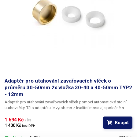
Adaptér pro utahování zavařovacích víček o
průměru 30-50mm 2x vložka 30-40 a 40-50mm TYP2
- 12mm
Adaptér pro utahování zavařovacích víček pomocí automatické stolní
utahovačky.
Tělo adaptéru je vyrobeno z kvalitní mosazi, společně s
adaptérem jsou
v balení dvě pryžové vložky 30-40mm a 40-50mm
, vložky
1 694 Kč 
lze libovolně do adaptéru nasazovat a střídat je dle aktuální velikosti
/ ks
Koupit
víček. Model s otvorem 12mm není dodáván s bitem jelikož není určen
1 400 Kč 
bez DPH
pro ruční utahováky ale výhradně pro automatickou víčkovačku 103707,
která má trn 12mm. Adaptér je dodáván včetně dvou pryžových vložek.