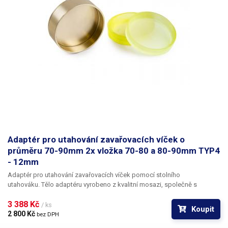
Adaptér pro utahování zavařovacích víček o
průměru 70-90mm 2x vložka 70-80 a 80-90mm TYP4
- 12mm
Adaptér pro utahování zavařovacích víček pomocí stolního
utahováku.
Tělo adaptéru vyrobeno z kvalitní mosazi, společně s
adaptérem jsou
v balení dvě pryžové vložky 70-80mm a 80-90mm
, vložky
3 388 Kč 
lze libovolně do adaptéru nasazovat a střídat je dle aktuální velikosti
/ ks
Koupit
víček. Model s otvorem 12mm není dodáván s bitem jelikož není určen
2 800 Kč 
bez DPH
pro ruční utahováky ale výhradně pro automatickou víčkovačku 103707,