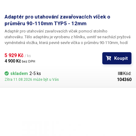
Adaptér pro utahování zavařovacích víček o
průměru 90-110mm TYP5 - 12mm
Adaptér pro utahování zavařovacích víček pomocí stolního
utahováku.
Tělo adaptéru je vyrobenu z hlíníku, uvnitř se nachází pryžová
vyměnitelná vložka, která pevně sevře víčka o průměru 90-110mm, hodí
se především na utahování víček u zavařeninových láhví typ: OMNIA. K
spolehlivému utáhnutí víček s průměrem 90-110mm je zapotřebí
5 929 Kč 
/ ks
Koupit
utahovák s momentem utáhnutí alespoň 10Nm. Model s otvorem 12mm
4 900 Kč 
bez DPH
není dodáván s bitem jelikož není určen pro ruční utahováky ale výhradně
pro automatickou víčkovačku 103707, která má trn 12mm. Adaptér je
skladem
2-5 ks
Kód:
dodáván včetně pryžové vložky.
104360
Zítra 11.08.2026 může být u Vás