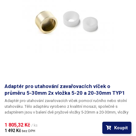
Adaptér pro utahování zavařovacích víček o
průměru 5-30mm 2x vložka 5-20 a 20-30mm TYP1
Adaptér pro utahování zavařovacích víček pomocí ručního nebo stolní
utahováku.
Tělo adaptéru vyrobeno z kvalitní mosazi, společně s
adaptérem jsou v balení dvě pryžové vložky 5-20mm a 20-30mm, vložky
lze libovolně do adaptéru nasazovat a střídat je dle aktuální velikosti
víček. Adaptér je dodáván včetně dvou pryžových vložek a bitu pro
1 805,32 Kč 
/ ks
Koupit
uchycení k elektrickému nebo pneumatickému utahováku.
Tabulka
1 492 Kč 
bez DPH
kompatibility vložek
.tg {border-collapse:collapse;border-spacing:0;}