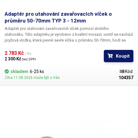
Adaptér pro utahování zavařovacích víček o
průměru 50-70mm TYP 3 - 12mm
Adaptér pro utahování zavařovacích víček pomocí stolního
utahováku.
Tělo adaptéru je vyrobeno z kvalitní mosazi, uvnitř se nachází
pryžová vložka, která pevně sevře víčka o průměru 50-70mm, hodí se
především na utahování víček u zavařeninových láhví typ: OMNIA 0.3 l.
Model s otvorem 12mm není dodáván s bitem jelikož není určen pro
2 783 Kč 
/ ks
Koupit
ruční utahováky ale výhradně pro automatickou víčkovačku 103707,
2 300 Kč 
bez DPH
která má trn 12mm. Adaptér je dodáván včetně pryžové vložky.
skladem
6-25 ks
Kód:
104357
Zítra 11.08.2026 může být u Vás