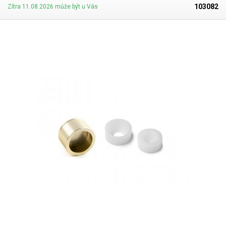
můžete připevnit pomocí očka k balanceru, který je také součástí sady a
103082
Zítra 11.08.2026 může být u Vás
při práci Vám odlehčí zátěž na ruce. Utahovák lze využít i jako elektrický
momentový šroubovák.
Obsah balení:
utahovák, dva nástavce a čtyři
silikonové vložky, bit pro uchycení nástavce k utahováku,balancer.
Víčkovací stroje neutahují víčka velkou silou, jelikož by mohlo dojít k
poškození a následně netěsnosti víčka, těsnost uzavřené láhve zajištuje
podtlak vytvořený následným zavařováním, nebo manuálním či
strojovým vakuováním.
.tg {border-collapse:collapse;border-spacing:0;}
.tg td{font-family:Arial, sans-serif;font-size:14px;padding:10px
5px;border-style:solid;border-width:1px;overflow:hidden;word-
break:normal;border-color:black;} .tg th{font-family:Arial, sans-serif;font-
size:14px;font-weight:normal;padding:10px 5px;border-
style:solid;border-width:1px;overflow:hidden;word-break:normal;border-
color:black;} .tg .tg-1wig{font-weight:bold;text-align:left;vertical-
align:top} .tg .tg-baqh{text-align:center;vertical-align:top} .tg .tg-0lax{text-
align:left;vertical-align:top} .tg {border-collapse:collapse;border-
spacing:0;} .tg td{border-color:black;border-style:solid;border-
width:1px;font-family:Arial, sans-serif;font-size:14px;
overflow:hidden;padding:8px 4px;word-break:normal;} .tg th{border-
color:black;border-style:solid;border-width:1px;font-family:Arial, sans-
serif;font-size:14px; font-weight:normal;overflow:hidden;padding:8px
4px;word-break:normal;} .tg .tg-ofmu{border-
color:inherit;color:#343434;font-weight:bold;text-align:center;vertical-
align:top} .tg .tg-c3ow{border-color:inherit;text-align:center;vertical-