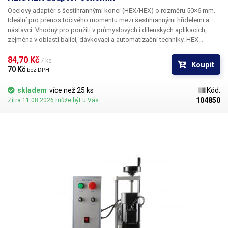
Ocelový adaptér s šestihrannými konci (HEX/HEX) o rozměru 50×6 mm.
Ideální pro přenos točivého momentu mezi šestihrannými hřídelemi a
nástavci. Vhodný pro použití v průmyslových i dílenských aplikacích,
zejména v oblasti balicí, dávkovací a automatizační techniky.
HEX
adaptér je vhodný
k našim elektrickým utahovákům víček jako mezikus
mezi utahovákem a adaptérem.
84,70 Kč 
Vnitřní/vnější profil: šestihran 6 mm
/ ks
Koupit
(HEX 6 mm) na obou stranách
Balení:
HEX/HEX adaptér 50mm 1ks
70 Kč 
bez DPH
skladem
více než 25 ks
Kód:
104850
Zítra 11.08.2026 může být u Vás