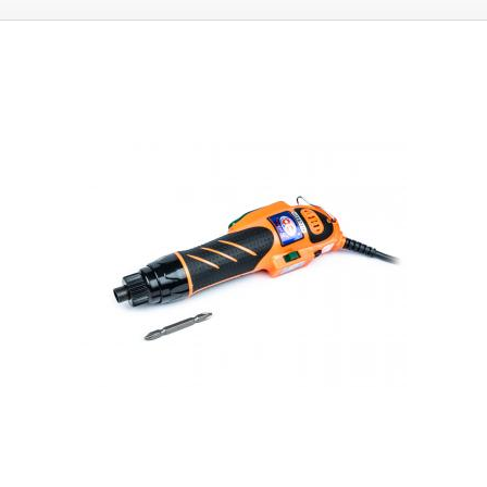
cvaknutí. Utahovák můžete připevnit pomocí očka k balanceru který je
součástí balení. Balancér vám při práci odlehčí zátěž na ruce a záda.
Utahovák lze využít i jako elektrický momentový šroubovák pro
utahování šroubů a matic. K napájení slouží zdroj umístěn přímo na
napájecí šnůře, zdroj je napájen 230V/160W ze zásuvky a z nej je pak
přiváděno do ručního utahováku napětí 36V/4A. Na zdroji je možné
regulovat rychlost otáčení motoru v rozmezí 100-450ot/min.
Obsah
balení:
utahovák, bit pro uchycení adaptéru, balancér (pozor balení
neobsahuje adaptéry pro utahování víček)
Víčkovací stroje neutahují
víčka velkou silou, jelikož by mohlo dojít k poškození a následně
netěsnosti víčka, těsnost uzavřené láhve zajištuje podtlak vytvořený
následným zavařováním, nebo manuálním či strojovým vakuováním.