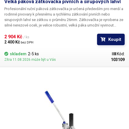
Velká páková zátkovačka pivních a sirupových lahví
Profesionální ruční páková zátkovačka
je určená především pro menší a
rodinné pivovary k přesnému a rychlému zátkování pivních nebo
sirupových lahví se zátkou o průměru 26mm. Zátkovačka je vyrobena ze
silné nerezové oceli, je velice robustní, velká páka umožní vyvinout
velkou sílu pro uzavření jakékoliv láhve o výšce 245-385mm. Tato
zátkovačka je určená pro korunkové zátky. Naplněnou lahev se zátkou
2 904 Kč 
/ ks
Koupit
stačí umístit pod hlavu zátkovačky a zatlačit páku dolů. Výsledný uzávěr
2 400 Kč 
bez DPH
je, pokud je proveden dostatečnou silou, vodotěsný. Výšku stojanu lze
pohodlně nastavovat bez použití nářadí - pomocí křídlových matek.
skladem
2-5 ks
Kód:
Korunkové zátky lze běžně zakoupit.
103109
Zítra 11.08.2026 může být u Vás