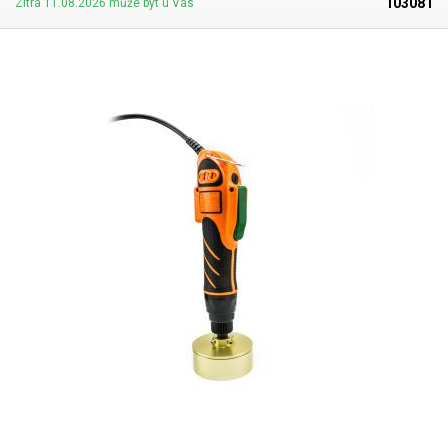
103081
Zítra 11.08.2026 může být u Vás
jako pneumatický momentový šroubovák.
Obsah balení:
utahovák, dva
nástavce a čtyři silikonové vložky, bit pro uchycení nástavce k utahováku,
balancer.
Víčkovací stroje neutahují víčka velkou silou, jelikož by mohlo
dojít k poškození a následně netěsnosti víčka, těsnost uzavřené láhve
zajištuje podtlak vytvořený následným zavařováním, nebo manuálním či
strojovým vakuováním.
.tg {border-collapse:collapse;border-spacing:0;}
.tg td{border-color:black;border-style:solid;border-width:1px;font-
family:Arial, sans-serif;font-size:14px; overflow:hidden;padding:8px
4px;word-break:normal;} .tg th{border-color:black;border-
style:solid;border-width:1px;font-family:Arial, sans-serif;font-size:14px;
font-weight:normal;overflow:hidden;padding:8px 4px;word-
break:normal;} .tg .tg-ofmu{border-color:inherit;color:#343434;font-
weight:bold;text-align:center;vertical-align:top} .tg .tg-c3ow{border-
color:inherit;text-align:center;vertical-align:top} .tg .tg-vpkt{border-
color:inherit;color:#000000;font-weight:bold;text-align:center;vertical-
align:top} .tg .tg-7btt{border-color:inherit;font-weight:bold;text-
align:center;vertical-align:top} .tg .tg-0pky{border-color:inherit;text-
align:left;vertical-align:top} .tg {border-collapse:collapse;border-
spacing:0;} .tg td{font-family:Arial, sans-serif;font-
size:14px;padding:10px 5px;border-style:solid;border-
width:1px;overflow:hidden;word-break:normal;border-color:black;} .tg
th{font-family:Arial, sans-serif;font-size:14px;font-
weight:normal;padding:10px 5px;border-style:solid;border-