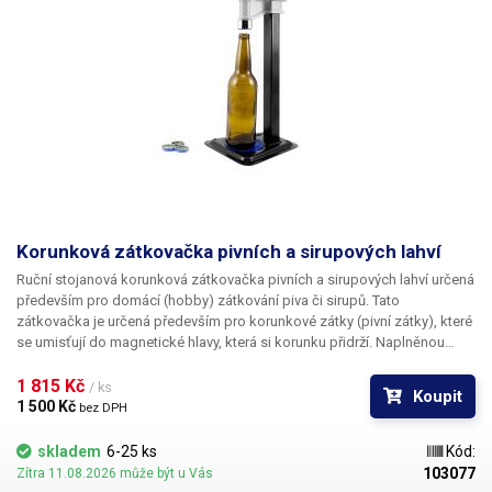
Korunková zátkovačka pivních a sirupových lahví
Ruční stojanová korunková zátkovačka
pivních a sirupových lahví určená
především pro domácí (hobby) zátkování piva či sirupů. Tato
zátkovačka je určená především pro korunkové zátky (pivní zátky), které
se umisťují do magnetické hlavy, která si korunku přidrží. Naplněnou
lahev poté stačí umístit pod zátku a zatlačit páku dolů. Výsledný uzávěr
je, pokud je proveden dostatečnou silou, vodotěsný. Výšku stojanu lze
1 815 Kč 
/ ks
Koupit
pohodlně nastavovat bez použití nářadí - povytažením pružinové
1 500 Kč 
bez DPH
pojistky. Stojan je doporučeno přišroubovat k pracovnímu stolu pomocí
4 děr v základně. Korunkové zátky lze běžně zakoupit.
skladem
6-25 ks
Kód:
103077
Zítra 11.08.2026 může být u Vás