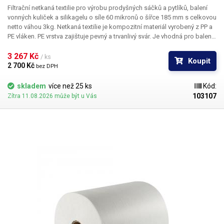
Filtrační netkaná textilie
pro výrobu prodyšných sáčků a pytlíků, balení
vonných kuliček a silikagelu
o síle 60 mikronů o šířce 185 mm s celkovou
netto váhou 3kg. Netkaná textilie je kompozitní materiál vyrobený z PP a
PE vláken. PE vrstva zajištuje pevný a trvanlivý svár. Je
vhodná pro balení
jak na automatických dávkovacích strojích
, které si obal samy vytvářejí -
určeno pro balící stroj s dávkovačem sypkých směsí do 99g,
3 267 Kč 
nebo pro
/ ks
Koupit
manuální balení
pomocí pákové, klešťově nebo kontinuální svářečky.
2 700 Kč 
bez DPH
Netkaná textilie je
propustná / prodyšná a odolná vůči vodě a teplotám
od -40°C do 120°C
a je vhodná na
výrobu vonných sáčku nebo
skladem
více než 25 ks
Kód:
vysoušecích silikagel pytlíků
. Textilii
lze svařovat nebo sešívat.
103107
Zítra 11.08.2026 může být u Vás