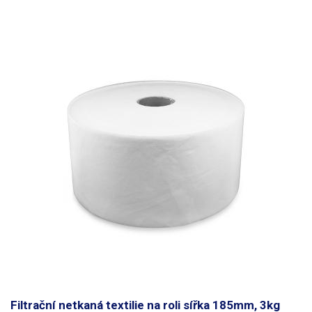
Filtrační netkaná textilie na roli sířka 185mm, 3kg