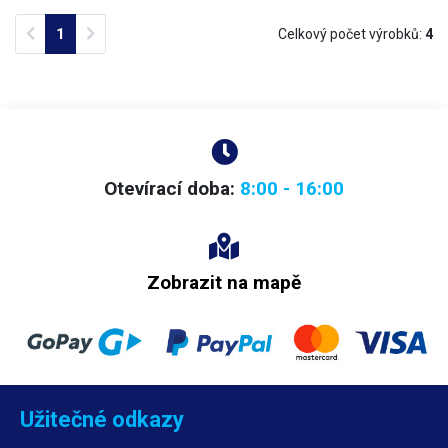
silikagel pytlíků
. Textilii
lze svařovat nebo sešívat.
Běžně se používá se ve
zdravotnictví a potravinářství.
Previous
Next
1
Celkový počet výrobků:
4
Otevírací doba:
8:00 - 16:00
Zobrazit na mapě
Užitečné odkazy