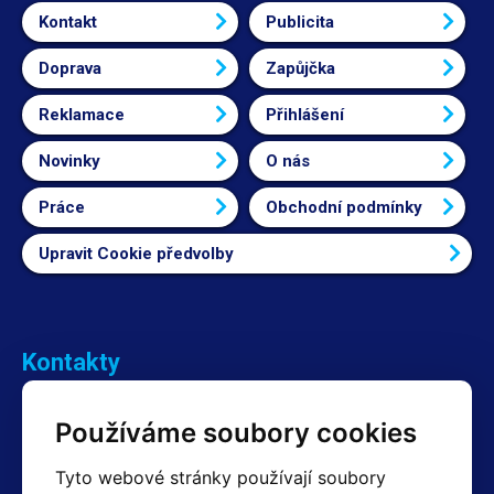
Kontakt
Publicita
Doprava
Zapůjčka
Reklamace
Přihlášení
Novinky
O nás
Práce
Obchodní podmínky
Upravit Cookie předvolby
Kontakty
Obchodní oddělení Reklamace
Používáme soubory cookies
+420 603 357 606 +420 605 234 204
info@hotair.cz
Tyto webové stránky používají soubory