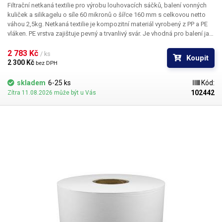
Filtrační netkaná textilie
pro výrobu louhovacích sáčků, balení vonných
kuliček a silikagelu
o síle 60 mikronů o šířce 160 mm s celkovou netto
váhou 2,5kg. Netkaná textilie je kompozitní materiál vyrobený z PP a PE
vláken. PE vrstva zajištuje pevný a trvanlivý svár. Je
vhodná pro balení jak
na automatických dávkovacích strojích
, které si obal samy vytvářejí -
určeno pro balící stroj s dávkovačem sypkých směsí do 99g,
2 783 Kč 
nebo pro
/ ks
Koupit
manuální balení
pomocí pákové, klešťově nebo kontinuální svářečky.
2 300 Kč 
bez DPH
Netkaná textilie je
propustná a odolná vůči vodě a teplotám od -40°C do
120°C
a je vhodná na výrobu
louhovacích sáčku s čajem, kávových filtrů,
skladem
6-25 ks
Kód:
sáčku s bylinkami či kořením, výrobu vonných sáčku nebo vysoušecích
102442
Zítra 11.08.2026 může být u Vás
silikagel pytlíků
. Textilii
lze svařovat nebo sešívat.
Běžně se používá se ve
zdravotnictví a potravinářství.