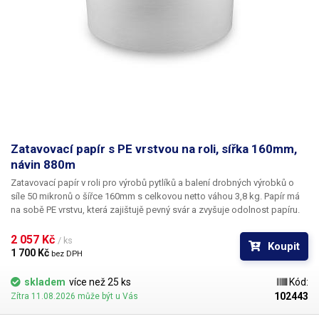
Zatavovací papír s PE vrstvou na roli, sířka 160mm,
návin 880m
Zatavovací papír v roli pro výrobů pytlíků a balení drobných výrobků
o
síle
50 mikronů
o
šířce 160mm
s celkovou netto váhou 3,8 kg. Papír má
na sobě PE vrstvu, která zajištujě pevný svár a zvyšuje odolnost papíru.
Je vhodný pro balení jak na automatických dávkovacích strojích, které si
obal samy vytvářejí - určeno pro balící stroj s dávkovačem sypkých
2 057 Kč 
/ ks
Koupit
směsí do 99g, nebo pro manuální
1 700 Kč 
bez DPH
balení pomocí pákové, kleštově nebo kontinuální svářečky.
skladem
více než 25 ks
Kód:
102443
Zítra 11.08.2026 může být u Vás