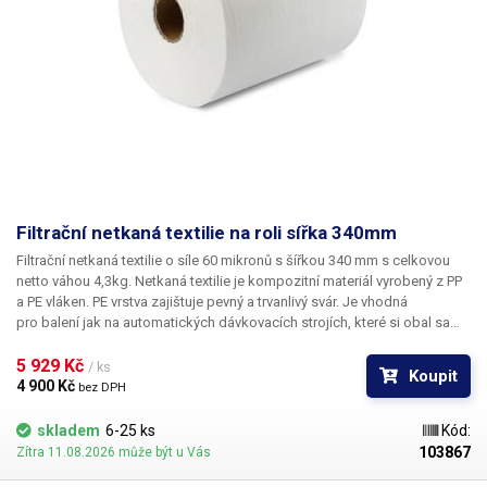
Filtrační netkaná textilie na roli sířka 340mm
Filtrační netkaná textilie o síle 60 mikronů s šířkou 340 mm s celkovou
netto váhou 4,3kg. Netkaná textilie je kompozitní materiál vyrobený z PP
a PE vláken. PE vrstva zajištuje pevný a trvanlivý svár. Je
vhodná
pro balení jak na automatických dávkovacích strojích
, které si obal samy
vytvářejí - textilie o šířce 340mm je standardně určena pro Vertikální
baličku s dávkovačem 10-800g ale lze jí použít také s jinými stroji v
5 929 Kč 
/ ks
Koupit
případě použití 340mm násypníku. Textilii je možné použít také
pro
4 900 Kč 
bez DPH
manuální balení
pomocí pákové, klešťově nebo kontinuální svářečky.
Netkaná textilie je
propustná a odolná vůči vodě a teplotám od -40°C do
skladem
6-25 ks
Kód:
120°C
a je vhodná na výrobu
louhovacích sáčku s čajem, kávových filtrů,
103867
Zítra 11.08.2026 může být u Vás
sáčku s bylinkami či kořením, výrobu vonných sáčku nebo vysoušecích