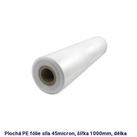
tunel/rukáv).
Fotografie je pouze ilustrativní
Plochá PE fólie síla 45micron, šířka 1000mm, délka