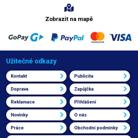
Zobrazit na mapě
Užitečné odkazy
Kontakt
Publicita
Doprava
Zapůjčka
Reklamace
Přihlášení
Novinky
O nás
Práce
Obchodní podmínky