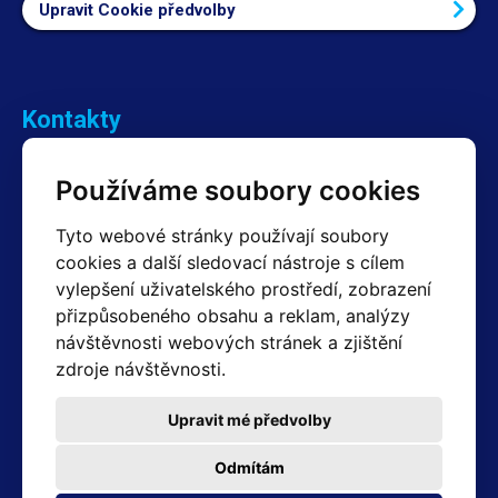
Upravit Cookie předvolby
Kontakty
Obchodní oddělení Reklamace
Používáme soubory cookies
+420 603 357 606 +420 605 234 204
info@hotair.cz
Tyto webové stránky používají soubory
Fakturační a expediční oddělení
cookies a další sledovací nástroje s cílem
+420 605 259 759
(Po–Pá: 7:30 – 15:00)
vylepšení uživatelského prostředí, zobrazení
přizpůsobeného obsahu a reklam, analýzy
Technické oddělení
návštěvnosti webových stránek a zjištění
+420 603 355 085
(Po–Pá: 8:00 – 16:00)
zdroje návštěvnosti.
servis@hotair.cz
Výdej zboží (Ostrava): Po-Pá: 8:00 - 16:00
Upravit mé předvolby
Platba jen v hotovosti
Odmítám