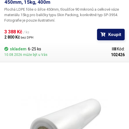
450mm, 15kg, 400m
Plochá LDPE fólie o šířce 450mm, tloušťce 90 mikronů a celkové váze
materiálu 15kg pro baličky typu Skin Packing, konkrétně typ SP-3954.
Fotografie je pouze ilustrativní.
3 388 Kč 
/ ks
Koupit
2 800 Kč 
bez DPH
skladem
6-25 ks
Kód:
102426
10.08.2026 může být u Vás