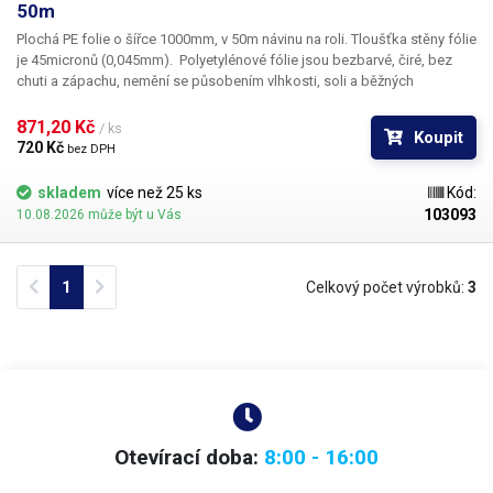
50m
Plochá PE folie o šířce 1000mm, v 50m návinu na roli. Tloušťka stěny fólie
je 45micronů (0,045mm).
​Polyetylénové fólie jsou bezbarvé, čiré, bez
chuti a zápachu, nemění se působením vlhkosti, soli a běžných
chemikálií. Mají dlouhou životnost, jsou pružné, teplem lehce svařitelné,
odolné proti mrazu a vlhkosti. Fólie je vhodná pro výrobu pytlů, sáčků a
871,20 Kč 
/ ks
Koupit
obalů jakéhokoliv zboží. PE fólie jsou zdravotně nezávadné, 100%
720 Kč 
bez DPH
recyklovatelné a jsou vhodné i pro balení potravin (certifikát k
dispozici). Jako obalový prostředek splňují požadavky zákona č.
skladem
více než 25 ks
Kód:
477/2001 Sb. (zákon o obalech). Ideální pro svařování všemi impulsními
103093
10.08.2026 může být u Vás
svářečkami z naší nabídky. Materiál: PE (Polyethylen) Tloušťka materiálu:
45micron (0,045mm)*2 Šířka: 1000mm Délka návinu: 50 metrů Barva: čirá
Tolerance rozměrů +/- 10%
Folie je plochá (nejedná se o folii typu
Previous
Next
1
Celkový počet výrobků:
3
tunel/rukáv)!!!
Fotografie je pouze ilustrativní
Otevírací doba:
8:00 - 16:00