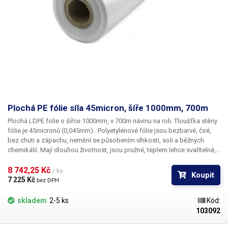
Plochá PE fólie síla 45micron, šíře 1000mm, 700m
Plochá LDPE folie o šířce 1000mm, v 700m návinu na roli. Tloušťka stěny
fólie je 45micronů (0,045mm).
​Polyetylénové fólie jsou bezbarvé, čiré,
bez chuti a zápachu, nemění se působením vlhkosti, soli a běžných
chemikálií. Mají dlouhou životnost, jsou pružné, teplem lehce svařitelné,
odolné proti mrazu a vlhkosti. Fólie je vhodná pro výrobu pytlů, sáčků a
obalů jakéhokoliv zboží. PE fólie jsou zdravotně nezávadné, 100%
8 742,25 Kč 
/ ks
Koupit
recyklovatelné a jsou vhodné i pro balení potravin (certifikát k
7 225 Kč 
bez DPH
dispozici). Jako obalový prostředek splňují požadavky zákona č.
477/2001 Sb. (zákon o obalech). Ideální pro svařování všemi impulsními
skladem
2-5 ks
Kód:
svářečkami z naší nabídky. Materiál: PE (Polyethylen) Tloušťka materiálu:
103092
45micron (0,045mm)*2 Šířka: 1000mm Délka návinu: 700 metrů Barva:
čirá Tolerance rozměrů +/- 10%
Folie je plochá (nejedná se o folii typu